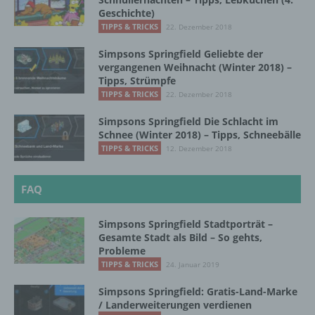
Geschichte)
TIPPS & TRICKS
22. Dezember 2018
f) Pseudonymisierung
Simpsons Springfield Geliebte der
Pseudonymisierung ist die Verarbeitung
vergangenen Weihnacht (Winter 2018) –
personenbezogener Daten in einer Weise,
Tipps, Strümpfe
auf welche die personenbezogenen Daten
TIPPS & TRICKS
22. Dezember 2018
ohne Hinzuziehung zusätzlicher
Simpsons Springfield Die Schlacht im
Informationen nicht mehr einer spezifischen
Schnee (Winter 2018) – Tipps, Schneebälle
betroffenen Person zugeordnet werden
TIPPS & TRICKS
können, sofern diese zusätzlichen
12. Dezember 2018
Informationen gesondert aufbewahrt werden
und technischen und organisatorischen
FAQ
Maßnahmen unterliegen, die gewährleisten,
dass die personenbezogenen Daten nicht
einer identifizierten oder identifizierbaren
Simpsons Springfield Stadtporträt –
natürlichen Person zugewiesen werden.
Gesamte Stadt als Bild – So gehts,
Probleme
TIPPS & TRICKS
24. Januar 2019
g) Verantwortlicher oder für die Verarbeitung
Simpsons Springfield: Gratis-Land-Marke
Verantwortlicher
/ Landerweiterungen verdienen