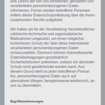
und Zweck der von uns erhobenen, genutzten und
verarbeiteten personenbezogenen Daten
informieren. Ferner werden betroffene Personen
mittels dieser Datenschutzerklärung über die ihnen
zustehenden Rechte aufgeklärt.
Wir haben als für die Verarbeitung Verantwortlicher
zahlreiche technische und organisatorische
Maßnahmen umgesetzt, um einen möglichst
lückenlosen Schutz der über diese Internetseite
verarbeiteten personenbezogenen Daten
sicherzustellen. Dennoch können Internetbasierte
Datenübertragungen grundsätzlich
Sicherheitslücken aufweisen, sodass ein absoluter
Schutz nicht gewährleistet werden kann. Aus
diesem Grund steht es jeder betroffenen Person
frei, personenbezogene Daten auch auf
Wenn du die Quest in Simpsons Springfield nicht
alternativen Wegen, beispielsweise telefonisch, an
erledigst, dann wird diese unter einem speziellen Icon
uns zu übermitteln.
geparkt
Begriffsbestimmungen
Problem muss mit Update der Simpsons