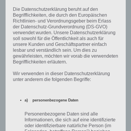
Springfield App behoben werden
Die Datenschutzerklärung beruht auf den
Begrifflichkeiten, die durch den Europäischen
Das die Quest aber vollständig entfernt wird, liegt nicht in deinen
Richtlinien- und Verordnungsgeber beim Erlass
Händen. Stattdessen müssen die Entwickler sich darum kümmern
der Datenschutz-Grundverordnung (DS-GVO)
und die Quest mal entfernen, wenn der Palast nicht zur Verfügung
verwendet wurden. Unsere Datenschutzerklärung
steht.
soll sowohl für die Öffentlichkeit als auch für
unsere Kunden und Geschäftspartner einfach
lesbar und verständlich sein. Um dies zu
gewährleisten, möchten wir vorab die verwendeten
Begrifflichkeiten erläutern.
Auf WhatsApp teilen
Teilen auf Facebook
Wir verwenden in dieser Datenschutzerklärung
Tweet auf Twitter
unter anderem die folgenden Begriffe:
a) personenbezogene Daten
Mehr Artikel hier auf Touchportal
Personenbezogene Daten sind alle
Informationen, die sich auf eine identifizierte
oder identifizierbare natürliche Person (im