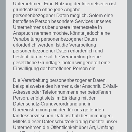
Prinzessin Nerd komplett
Unternehmen. Eine Nutzung der Internetseiten ist
rauszuwerfen.
grundsätzlich ohne jede Angabe
personenbezogener Daten möglich. Sofern eine
Die Quest Eisprinzessin
Selbst das Einlagern von Martin
betroffene Person besondere Services unseres
funktioniert nicht, die Quest ist
Martin verschwindet
Unternehmens über unsere Internetseite in
daraufhin einfach wieder
aktuell nicht aus Die
Anspruch nehmen möchte, könnte jedoch eine
aktiviert. Das der Palast aktuell
Verarbeitung personenbezogener Daten
Simpsons Springfield
gar nicht mehr gekauft werden
erforderlich werden. Ist die Verarbeitung
personenbezogener Daten erforderlich und
kann, ist der App egal.
besteht für eine solche Verarbeitung keine
gesetzliche Grundlage, holen wir generell eine
Einwilligung der betroffenen Person ein.
Warte, bis die Quest von Eisprinzessin
Martin geparkt wird
Die Verarbeitung personenbezogener Daten,
beispielsweise des Namens, der Anschrift, E-Mail-
Adresse oder Telefonnummer einer betroffenen
Jedoch haben die Entwickler eine Funktionalität integriert, womit die
Person, erfolgt stets im Einklang mit der
Quest verschwindet, zumindest teilweise. Nach ca. 3-4 Wochen,
Datenschutz-Grundverordnung und in
wenn die Quest Prinzessin Nerd von Eisprinzessin Martin nicht
Übereinstimmung mit den für uns geltenden
angerührt wird, wird diese im Aufgabenbuch geparkt, indem ein
landesspezifischen Datenschutzbestimmungen.
spezielles Menü-Icon dazukommt. Das sieht dann wie auf dem
Mittels dieser Datenschutzerklärung möchte unser
nachfolgenden Screenshot aus.
Unternehmen die Öffentlichkeit über Art, Umfang