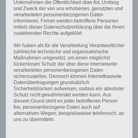
Unternehmen die Öffentlichkeit über Art, Umfang
Android Version und jedem Anbieter ein wenig anders. Daher
und Zweck der von uns erhobenen, genutzten und
nachfolgend nur drei Varianten, wo dieser Punkt zu finden sein
verarbeiteten personenbezogenen Daten
könnte:
informieren. Ferner werden betroffene Personen
mittels dieser Datenschutzerklärung über die ihnen
zustehenden Rechte aufgeklärt.
Drahtlos & Netzwerke -> Datenverbrauch
Datennutzung
Wir haben als für die Verarbeitung Verantwortlicher
zahlreiche technische und organisatorische
SMS & Netzwerke
Maßnahmen umgesetzt, um einen möglichst
lückenlosen Schutz der über diese Internetseite
verarbeiteten personenbezogenen Daten
Das nachfolgende Beispiel zeigt es anhand des Sony Xperia. Dort
sicherzustellen. Dennoch können Internetbasierte
wählt ihr dann “Mobile Datenübertragung und schiebt den Regler
Datenübertragungen grundsätzlich
auf “Aus”.
Sicherheitslücken aufweisen, sodass ein absoluter
Schutz nicht gewährleistet werden kann. Aus
diesem Grund steht es jeder betroffenen Person
frei, personenbezogene Daten auch auf
alternativen Wegen, beispielsweise telefonisch, an
uns zu übermitteln.