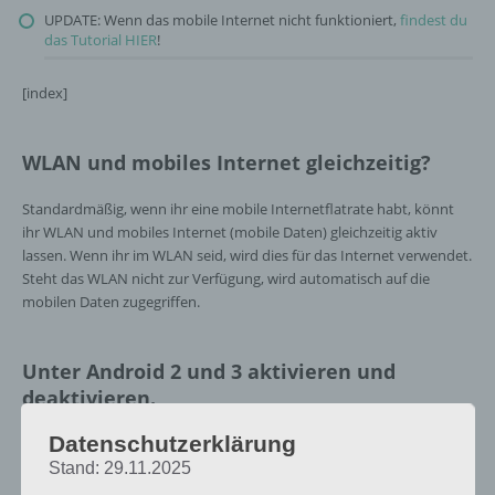
UPDATE: Wenn das mobile Internet nicht funktioniert,
findest du
das Tutorial HIER
!
[index]
WLAN und mobiles Internet gleichzeitig?
Standardmäßig, wenn ihr eine mobile Internetflatrate habt, könnt
ihr WLAN und mobiles Internet (mobile Daten) gleichzeitig aktiv
lassen. Wenn ihr im WLAN seid, wird dies für das Internet verwendet.
Steht das WLAN nicht zur Verfügung, wird automatisch auf die
mobilen Daten zugegriffen.
Unter Android 2 und 3 aktivieren und
deaktivieren.
Datenschutzerklärung
Ab Android 2 kannst du das mobile Internet gänzlich ohne App
deaktiviere. Dazu gehst du in den Einstellungen unter “Drahtlos und
Stand: 29.11.2025
Netzwerke” und wählst dort den Punkt “Mobile Netzwerke” (ganz