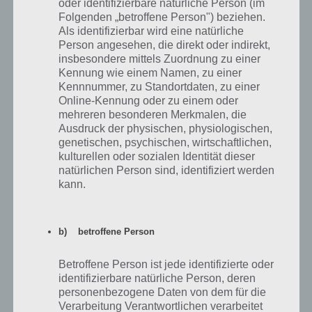
oder identifizierbare natürliche Person (im
Folgenden „betroffene Person") beziehen.
Als identifizierbar wird eine natürliche
Person angesehen, die direkt oder indirekt,
insbesondere mittels Zuordnung zu einer
Kennung wie einem Namen, zu einer
Kennnummer, zu Standortdaten, zu einer
So könnt ihr das mobile Internet beim Samsung
Online-Kennung oder zu einem oder
Galaxy deaktivieren und aktivieren
mehreren besonderen Merkmalen, die
Ausdruck der physischen, physiologischen,
genetischen, psychischen, wirtschaftlichen,
kulturellen oder sozialen Identität dieser
Über die Benachrichtigungsleiste
natürlichen Person sind, identifiziert werden
kann.
Wer nicht den Umweg über die Einstellungen gehen möchte, der
kann das bei den meisten Herstellern auch direkt einfach über die
Benachrichtigungsleiste.
b) betroffene Person
Ziehe dazu von oben nach unten über die Benachrichtigungsleiste.
Nun sollte sich ein Fenster ähnlich dem auf dem Screenshot öffnen.
Betroffene Person ist jede identifizierte oder
Wischt nun nach links / rechts oder öffnet diese, um euch die
identifizierbare natürliche Person, deren
Möglichkeiten anzusehen. Ein Punkt davon lautet “Mobile Daten”.
personenbezogene Daten von dem für die
Tippt ihr dieses an, könnt ihr das mobile Internet unter Android
Verarbeitung Verantwortlichen verarbeitet