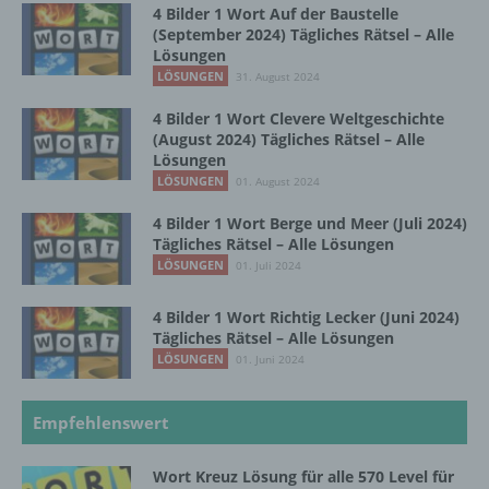
juristische Person, Behörde, Einrichtung
4 Bilder 1 Wort Auf der Baustelle
oder andere Stelle, die personenbezogene
(September 2024) Tägliches Rätsel – Alle
Daten im Auftrag des Verantwortlichen
Lösungen
verarbeitet.
LÖSUNGEN
31. August 2024
4 Bilder 1 Wort Clevere Weltgeschichte
(August 2024) Tägliches Rätsel – Alle
i) Empfänger
Lösungen
LÖSUNGEN
01. August 2024
Empfänger ist eine natürliche oder juristische
Person, Behörde, Einrichtung oder andere
4 Bilder 1 Wort Berge und Meer (Juli 2024)
Stelle, der personenbezogene Daten
Tägliches Rätsel – Alle Lösungen
offengelegt werden, unabhängig davon, ob
LÖSUNGEN
01. Juli 2024
es sich bei ihr um einen Dritten handelt oder
nicht. Behörden, die im Rahmen eines
4 Bilder 1 Wort Richtig Lecker (Juni 2024)
bestimmten Untersuchungsauftrags nach
Tägliches Rätsel – Alle Lösungen
dem Unionsrecht oder dem Recht der
LÖSUNGEN
01. Juni 2024
Mitgliedstaaten möglicherweise
personenbezogene Daten erhalten, gelten
jedoch nicht als Empfänger.
Empfehlenswert
Wort Kreuz Lösung für alle 570 Level für
j) Dritter