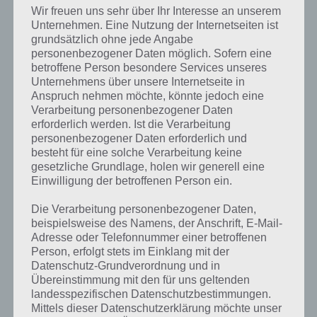
Wir freuen uns sehr über Ihr Interesse an unserem
unten) aus. Dort klickst du rauf und siehst dann als ersten Punkt
Unternehmen. Eine Nutzung der Internetseiten ist
“Daten aktiviert”. Wenn der Haken weg ist, geht dein Smartphone
grundsätzlich ohne jede Angabe
nicht mehr ins mobile Internet. Um es wieder zu aktivieren, setzt du
personenbezogener Daten möglich. Sofern eine
den Haken einfach wieder bei “Daten aktiviert”.
betroffene Person besondere Services unseres
Unternehmens über unsere Internetseite in
Anspruch nehmen möchte, könnte jedoch eine
Mobiles Internet unter Android 4 und höher
Verarbeitung personenbezogener Daten
deaktivieren
erforderlich werden. Ist die Verarbeitung
personenbezogener Daten erforderlich und
Ab Android 4 (also auch für Android 5, 6 und 7) ist dies nochmal
besteht für eine solche Verarbeitung keine
einen Tick leichter geworden. Google hat verstanden, dass nicht
gesetzliche Grundlage, holen wir generell eine
jeder mobiles Internet nutzen will, wenn man keinen
Einwilligung der betroffenen Person ein.
entsprechenden Tarif hat.
Die Verarbeitung personenbezogener Daten,
Im ersten Schritt geht ihr nun in eure Geräte-Einstellungen. Bei
beispielsweise des Namens, der Anschrift, E-Mail-
jedem Hersteller ist dies anders gelöst. Bei Sony oder der Samsung
Adresse oder Telefonnummer einer betroffenen
Galaxy Reihe könnt ihr in die Benachrichtungszeile gehen und dort
Person, erfolgt stets im Einklang mit der
Datenschutz-Grundverordnung und in
oben links auf das “Werkzeug-Icon” drücken. Auch stehen die
Übereinstimmung mit den für uns geltenden
“Einstellungen” bei der App Übersicht zur Verfügung.
landesspezifischen Datenschutzbestimmungen.
Mittels dieser Datenschutzerklärung möchte unser
Der Punkt, um das mobile Internet zu deaktivieren, heißt bei jeder