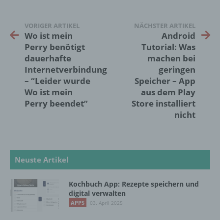
Verantwortlicher oder für die Verarbeitung
VORIGER ARTIKEL
NÄCHSTER ARTIKEL
Verantwortlicher ist die natürliche oder
Wo ist mein
Android
juristische Person, Behörde, Einrichtung
Perry benötigt
Tutorial: Was
oder andere Stelle, die allein oder
dauerhafte
machen bei
gemeinsam mit anderen über die Zwecke
und Mittel der Verarbeitung von
Internetverbindung
geringen
personenbezogenen Daten entscheidet.
– “Leider wurde
Speicher – App
Sind die Zwecke und Mittel dieser
Wo ist mein
aus dem Play
Verarbeitung durch das Unionsrecht oder
Perry beendet”
Store installiert
das Recht der Mitgliedstaaten vorgegeben,
nicht
so kann der Verantwortliche
beziehungsweise können die bestimmten
Kriterien seiner Benennung nach dem
Unionsrecht oder dem Recht der
Mitgliedstaaten vorgesehen werden.
Neuste Artikel
Kochbuch App: Rezepte speichern und
h) Auftragsverarbeiter
digital verwalten
APPS
03. April 2025
Auftragsverarbeiter ist eine natürliche oder