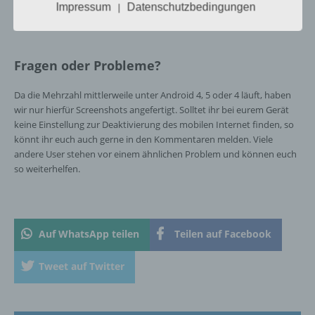
Impressum
Datenschutzbedingungen
|
deaktivieren
Einschränkung der Verarbeitung ist die
Markierung gespeicherter
personenbezogener Daten mit dem Ziel, ihre
Fragen oder Probleme?
künftige Verarbeitung einzuschränken.
Da die Mehrzahl mittlerweile unter Android 4, 5 oder 4 läuft, haben
wir nur hierfür Screenshots angefertigt. Solltet ihr bei eurem Gerät
e) Profiling
keine Einstellung zur Deaktivierung des mobilen Internet finden, so
könnt ihr euch auch gerne in den Kommentaren melden. Viele
Profiling ist jede Art der automatisierten
andere User stehen vor einem ähnlichen Problem und können euch
Verarbeitung personenbezogener Daten, die
so weiterhelfen.
darin besteht, dass diese
personenbezogenen Daten verwendet
werden, um bestimmte persönliche Aspekte,
die sich auf eine natürliche Person beziehen,
zu bewerten, insbesondere, um Aspekte
Auf WhatsApp teilen
Teilen auf Facebook
bezüglich Arbeitsleistung, wirtschaftlicher
Lage, Gesundheit, persönlicher Vorlieben,
Tweet auf Twitter
Interessen, Zuverlässigkeit, Verhalten,
Aufenthaltsort oder Ortswechsel dieser
natürlichen Person zu analysieren oder