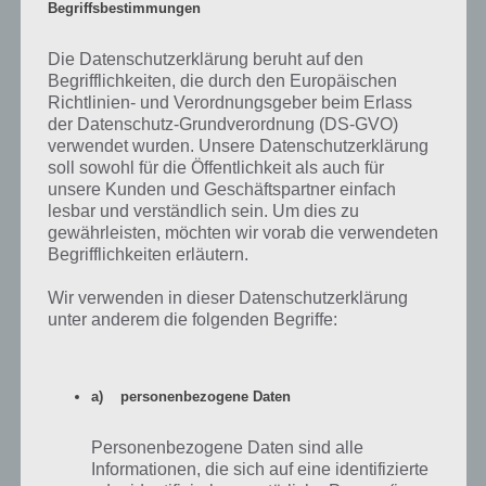
Begriffsbestimmungen
Die Datenschutzerklärung beruht auf den
Tutorial: Mobiles Internet unter Android 4
Begrifflichkeiten, die durch den Europäischen
deaktivieren – im Beispiel das Sony Xperia
Richtlinien- und Verordnungsgeber beim Erlass
der Datenschutz-Grundverordnung (DS-GVO)
verwendet wurden. Unsere Datenschutzerklärung
Beim Samsung Galaxy sieht es folgendermaßen aus. Dort schiebt er
soll sowohl für die Öffentlichkeit als auch für
den Regler bei “Mobile Datenverbindung” nach links zum
unsere Kunden und Geschäftspartner einfach
Deaktivieren und nach rechts zum Aktivieren.
lesbar und verständlich sein. Um dies zu
gewährleisten, möchten wir vorab die verwendeten
Begrifflichkeiten erläutern.
Wir verwenden in dieser Datenschutzerklärung
unter anderem die folgenden Begriffe:
a) personenbezogene Daten
Personenbezogene Daten sind alle
Informationen, die sich auf eine identifizierte