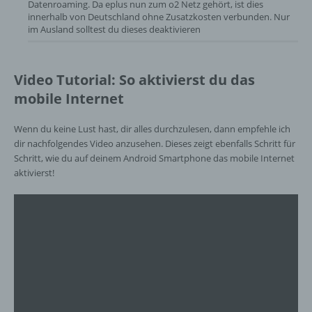
Datenroaming. Da eplus nun zum o2 Netz gehört, ist dies
innerhalb von Deutschland ohne Zusatzkosten verbunden. Nur
f) Pseudonymisierung
im Ausland solltest du dieses deaktivieren
Pseudonymisierung ist die Verarbeitung
personenbezogener Daten in einer Weise,
Video Tutorial: So aktivierst du das
auf welche die personenbezogenen Daten
mobile Internet
ohne Hinzuziehung zusätzlicher
Informationen nicht mehr einer spezifischen
betroffenen Person zugeordnet werden
Wenn du keine Lust hast, dir alles durchzulesen, dann empfehle ich
können, sofern diese zusätzlichen
dir nachfolgendes Video anzusehen. Dieses zeigt ebenfalls Schritt für
Informationen gesondert aufbewahrt werden
Schritt, wie du auf deinem Android Smartphone das mobile Internet
und technischen und organisatorischen
aktivierst!
Maßnahmen unterliegen, die gewährleisten,
dass die personenbezogenen Daten nicht
einer identifizierten oder identifizierbaren
natürlichen Person zugewiesen werden.
g) Verantwortlicher oder für die Verarbeitung
Verantwortlicher