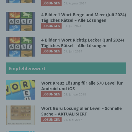
personenbezogenen Daten einverstanden
LÖSUNGEN
01. August 2024
ist.
4 Bilder 1 Wort Berge und Meer (Juli 2024)
Tägliches Rätsel – Alle Lösungen
LÖSUNGEN
01. Juli 2024
Name und Anschrift des für die Verarbeitung
Verantwortlichen
4 Bilder 1 Wort Richtig Lecker (Juni 2024)
Tägliches Rätsel – Alle Lösungen
Verantwortlicher im Sinne der Datenschutz-
Grundverordnung, sonstiger in den Mitgliedstaaten
LÖSUNGEN
01. Juni 2024
der Europäischen Union geltenden
Datenschutzgesetze und anderer Bestimmungen
Empfehlenswert
mit datenschutzrechtlichem Charakter ist die:
InnoMobile GmbH
Wort Kreuz Lösung für alle 570 Level für
Android und iOS
Schlehenweg 20
LÖSUNGEN
05. Januar 2018
18069 Lambrechtshagen
Wort Guru Lösung aller Level – Schnelle
Suche – AKTUALISIERT
DE
LÖSUNGEN
21. Mai 2017