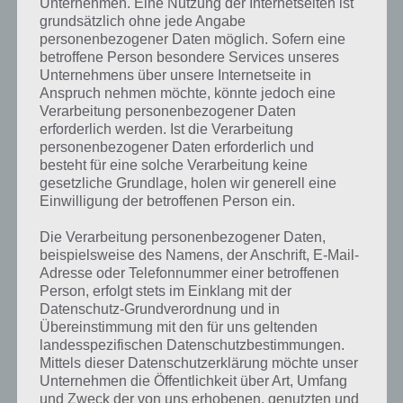
Unternehmen. Eine Nutzung der Internetseiten ist
Erläuterung
!
grundsätzlich ohne jede Angabe
personenbezogener Daten möglich. Sofern eine
Schritt 4
: Aktiviere den entsprechenden Zugangspunkt (APN),
betroffene Person besondere Services unseres
den du in Schritt 3 erstellt hast.
Unternehmens über unsere Internetseite in
Schritt 5
: Falls das mobile Internet nicht direkt funktioniert,
Anspruch nehmen möchte, könnte jedoch eine
dann starte dein Smartphone ggf. neu, sodass die Einstellungen
Verarbeitung personenbezogener Daten
übernommen werden können.
erforderlich werden. Ist die Verarbeitung
personenbezogener Daten erforderlich und
besteht für eine solche Verarbeitung keine
Bitte beachte: Je nachdem, wo du dich gerade befindest, kann es
gesetzliche Grundlage, holen wir generell eine
auch kein mobiles Internet geben (bspw. Keller, Tunnel, Wald). Als
Einwilligung der betroffenen Person ein.
Faustregel gilt: Wo du telefonieren kannst, sollte auch mobiles
Internet sein!
Die Verarbeitung personenbezogener Daten,
beispielsweise des Namens, der Anschrift, E-Mail-
Adresse oder Telefonnummer einer betroffenen
Schritt 1: Aktiviere das Mobile Internet
Person, erfolgt stets im Einklang mit der
(Mobile Datenübertragung)
Datenschutz-Grundverordnung und in
Übereinstimmung mit den für uns geltenden
Bevor du andere Dinge überprüfst, solltest du schauen, ob bei
landesspezifischen Datenschutzbestimmungen.
Android die sogenannte mobile Datenübertragung überhaupt
Mittels dieser Datenschutzerklärung möchte unser
aktiviert ist. Das ist meist der Hauptgrund, warum das ganze nicht
Unternehmen die Öffentlichkeit über Art, Umfang
funktioniert. Je nach Gerät ist dies ein wenig anders, daher haben wir
und Zweck der von uns erhobenen, genutzten und