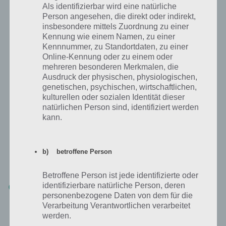
Als identifizierbar wird eine natürliche
alles leer, musst du ebenfalls einen neuen ergänzen. Sollte ein APN
Person angesehen, die direkt oder indirekt,
Zugangspunkt vom richtigen Mobilfunkanbieter drin stehen, dann
insbesondere mittels Zuordnung zu einer
solltest du die Daten überprüfen.
Kennung wie einem Namen, zu einer
Kennnummer, zu Standortdaten, zu einer
Auf jedenfall erledige Schritt 3.
Online-Kennung oder zu einem oder
mehreren besonderen Merkmalen, die
Ausdruck der physischen, physiologischen,
genetischen, psychischen, wirtschaftlichen,
Schritt 3: APN Zugangspunkt ergänzen
kulturellen oder sozialen Identität dieser
natürlichen Person sind, identifiziert werden
Tippe nun auf den Punkt “Hinzufügen” oben in der Leiste. Nun trägst
kann.
du auf nachfolgenden Seite die Daten entsprechend deines
Mobilfunkanbieters ein. Bei “Name” kannst du selber einen Wert
definieren, um den Zugangspunkt zuordnen zu können. Die
b) betroffene Person
restlichen Einstellungen wie APN, Proxy und Co findest du unter
nachfolgenden Link:
Betroffene Person ist jede identifizierte oder
identifizierbare natürliche Person, deren
Zur Übersicht über die APN Einstellungen der einzelnen
Mobilfunkanbieter
personenbezogene Daten von dem für die
Verarbeitung Verantwortlichen verarbeitet
werden.
Die APN Daten werden automatisch gespeichert.