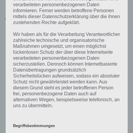
dazu ein seperates Tutorial erstellt:
verarbeiteten personenbezogenen Daten
informieren. Ferner werden betroffene Personen
mittels dieser Datenschutzerklärung über die ihnen
Zum Tutorial zum Aktivieren und Deaktivieren des mobilen
zustehenden Rechte aufgeklärt.
Internets
Wir haben als für die Verarbeitung Verantwortlicher
zahlreiche technische und organisatorische
Schritt 2: APN Zugangspunkt prüfen
Maßnahmen umgesetzt, um einen möglichst
lückenlosen Schutz der über diese Internetseite
Im zweiten Schritt prüfe, ob in deinem Android Smartphone ein APN
verarbeiteten personenbezogenen Daten
Zugangspunkt hinterlegt ist. Gehe dazu folgendermaßen vor:
sicherzustellen. Dennoch können Internetbasierte
Datenübertragungen grundsätzlich
Sicherheitslücken aufweisen, sodass ein absoluter
Öffne die Android Einstellungen
Schutz nicht gewährleistet werden kann. Aus
Tippe auf “Mobile Netzwerke” (bei anderen heißt es “Sim &
diesem Grund steht es jeder betroffenen Person
Netzwerk”, bei älteren Android Versionen musst du auf “Mehr”
frei, personenbezogene Daten auch auf
tippen und dann auf “Mobilfunknetze”)
alternativen Wegen, beispielsweise telefonisch, an
uns zu übermitteln.
Dann auf “Zugangspunkte (APN)”
Begriffsbestimmungen