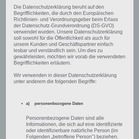
Die Datenschutzerklärung beruht auf den
Begrifflichkeiten, die durch den Europäischen
Richtlinien- und Verordnungsgeber beim Erlass
der Datenschutz-Grundverordnung (DS-GVO)
verwendet wurden. Unsere Datenschutzerklärung
soll sowohl für die Öffentlichkeit als auch für
unsere Kunden und Geschäftspartner einfach
lesbar und verständlich sein. Um dies zu
gewährleisten, möchten wir vorab die verwendeten
Begrifflichkeiten erläutern.
Wir verwenden in dieser Datenschutzerklärung
unter anderem die folgenden Begriffe:
Schaue in den Android Einstellungen in die
a) personenbezogene Daten
Zugangspunkte, ob dort der richtige hinterlegt ist
Personenbezogene Daten sind alle
Informationen, die sich auf eine identifizierte
Ist dort ein APN Zugangspunkt hinterlegt, dann solltest du prüfen ob
oder identifizierbare natürliche Person (im
dieser korrekt hast. Hast du bspw. eine neue SIM Karte eingelegt,
Folgenden „betroffene Person") beziehen.
könnte noch der falsche Zugangspunkt drin stehen. Ist hier noch