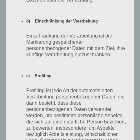
Antworten
0
d) Einschränkung der Verarbeitung
Alimert
Einschränkung der Verarbeitung ist die
Markierung gespeicherter
Antwort auf
noah mueller
personenbezogener Daten mit dem Ziel, ihre
28.05.2017 09:45
künftige Verarbeitung einzuschränken.
Ja
Antworten
0
e) Profiling
Profiling ist jede Art der automatisierten
Verarbeitung personenbezogener Daten, die
darin besteht, dass diese
Justus Kneisel
01.10.2015 21:14
personenbezogenen Daten verwendet
Das Licht ist übrigens dafür da, dass wenn man ein Auto mit der
werden, um bestimmte persönliche Aspekte,
Lichthupe anleuchtet es ausweicht.
die sich auf eine natürliche Person beziehen,
Unbedingt ausprobieren ;)
zu bewerten, insbesondere, um Aspekte
bezüglich Arbeitsleistung, wirtschaftlicher