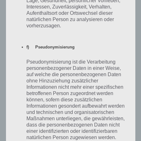
Lage, Gesundheit, persönlicher Vorlieben,
Antworten
0
Interessen, Zuverlässigkeit, Verhalten,
Aufenthaltsort oder Ortswechsel dieser
natürlichen Person zu analysieren oder
vorherzusagen.
jamesbrot
27.05.2015 16:54
Ich hab nach 1:45 Stunden 640000 erfahren mit dem camaro
f) Pseudonymisierung
Antworten
0
Pseudonymisierung ist die Verarbeitung
personenbezogener Daten in einer Weise,
auf welche die personenbezogenen Daten
ohne Hinzuziehung zusätzlicher
Informationen nicht mehr einer spezifischen
Anonym
01.02.2015 11:06
betroffenen Person zugeordnet werden
können, sofern diese zusätzlichen
Wenn man ein Auto mit der lichthupe anblinkt, weicht es aus (wenn
Informationen gesondert aufbewahrt werden
platz)
und technischen und organisatorischen
Maßnahmen unterliegen, die gewährleisten,
dass die personenbezogenen Daten nicht
Antworten
1
einer identifizierten oder identifizierbaren
natürlichen Person zugewiesen werden.