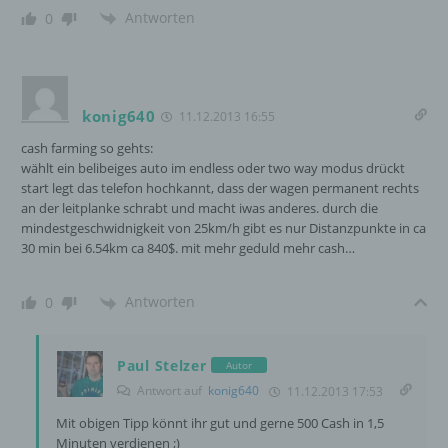
Antworten
0
18069 Lambrechtshagen
DE
konig640
11.12.2013 16:55
Cookies / SessionStorage / LocalStorage
cash farming so gehts:
wählt ein belibeiges auto im endless oder two way modus drückt
Die Internetseiten verwenden teilweise so
start legt das telefon hochkannt, dass der wagen permanent rechts
genannte Cookies, LocalStorage und
an der leitplanke schrabt und macht iwas anderes. durch die
SessionStorage. Dies dient dazu, unser Angebot
mindestgeschwidnigkeit von 25km/h gibt es nur Distanzpunkte in ca
nutzerfreundlicher, effektiver und sicherer zu
30 min bei 6.54km ca 840$. mit mehr geduld mehr cash…
machen. Local Storage und SessionStorage ist
eine Technologie, mit welcher ihr Browser Daten
auf Ihrem Computer oder mobilen Gerät
Antworten
0
abspeichert. Cookies sind Textdateien, welche
über einen Internetbrowser auf einem
Computersystem abgelegt und gespeichert
Paul Stelzer
Autor
werden. Sie können die Verwendung von Cookies,
Antwort auf
konig640
11.12.2013 17:53
LocalStorage und SessionStorage durch
entsprechende Einstellung in Ihrem Browser
Mit obigen Tipp könnt ihr gut und gerne 500 Cash in 1,5
verhindern.
Minuten verdienen ;)