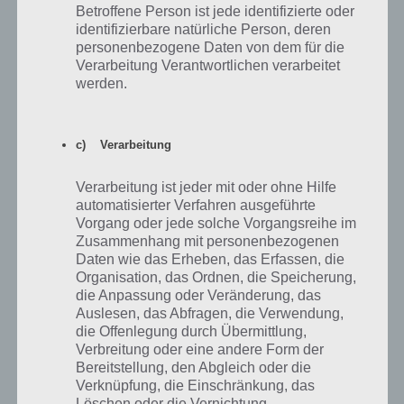
Betroffene Person ist jede identifizierte oder
identifizierbare natürliche Person, deren
personenbezogene Daten von dem für die
Verarbeitung Verantwortlichen verarbeitet
werden.
c) Verarbeitung
Verarbeitung ist jeder mit oder ohne Hilfe
automatisierter Verfahren ausgeführte
Vorgang oder jede solche Vorgangsreihe im
Zusammenhang mit personenbezogenen
16
KOMMENTARE
Daten wie das Erheben, das Erfassen, die
Organisation, das Ordnen, die Speicherung,
neuste
die Anpassung oder Veränderung, das
Auslesen, das Abfragen, die Verwendung,
die Offenlegung durch Übermittlung,
Verbreitung oder eine andere Form der
Bereitstellung, den Abgleich oder die
noah mueller
03.12.2016 10:15
Verknüpfung, die Einschränkung, das
Hack
Löschen oder die Vernichtung.