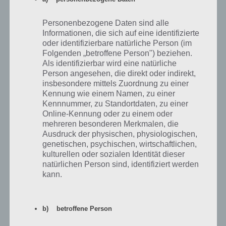
Poste einfach, bei welchem Spielmodi du welchen Rekord aufgestellt
Personenbezogene Daten sind alle
hast und was dein Trick war. Hast du ein bestimmtes Auto gewählt
Informationen, die sich auf eine identifizierte
oder durch eine bestimmte Fahrweise? Interessant ist dies vor allem
oder identifizierbare natürliche Person (im
beim Time Trial. Natürlich ist es, umso besser das Auto ist, einfacher
Folgenden „betroffene Person") beziehen.
einen hohen Rekord aufzustellen. Also poste einfach deinen Rekord
Als identifizierbar wird eine natürliche
bei Traffic Racer und vergleiche dich so mit anderen Spielern.
Person angesehen, die direkt oder indirekt,
insbesondere mittels Zuordnung zu einer
Kennung wie einem Namen, zu einer
Kennnummer, zu Standortdaten, zu einer
Online-Kennung oder zu einem oder
Auf WhatsApp teilen
Teilen auf Facebook
mehreren besonderen Merkmalen, die
Ausdruck der physischen, physiologischen,
Tweet auf Twitter
genetischen, psychischen, wirtschaftlichen,
kulturellen oder sozialen Identität dieser
natürlichen Person sind, identifiziert werden
kann.
Nächster Artikel in dieser Serie
b) betroffene Person
Mehr Artikel hier auf Touchportal