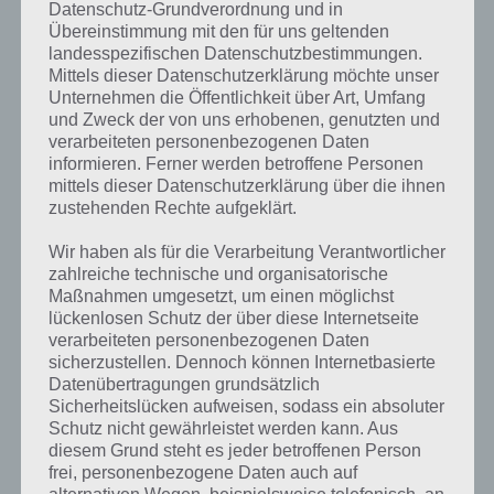
hintereinander
Datenschutz-Grundverordnung und in
Übereinstimmung mit den für uns geltenden
landesspezifischen Datenschutzbestimmungen.
Genau so gehe ich vor. Zu Beginn fahre ich dabei auf der falschen
Mittels dieser Datenschutzerklärung möchte unser
Straßenseite. Ab 75 km/h zählt dann die Opposing Lane. Nun ganz
Unternehmen die Öffentlichkeit über Art, Umfang
eng die ganze Zeit an den Gegnern vorbei. Dies bringt nicht nur sehr
und Zweck der von uns erhobenen, genutzten und
viele Punkte, sondern auch Cash.
verarbeiteten personenbezogenen Daten
informieren. Ferner werden betroffene Personen
So verdiene ich bei 60 Sekunden Fahrt locker 700 Cash. Zum
mittels dieser Datenschutzerklärung über die ihnen
Freischalten des teuersten Autos (145.000 Cash) wären das bei
zustehenden Rechte aufgeklärt.
durchschnittlich 700 Cash 208 Fahrten. Dabei braucht man teilweise
nur eine Distanz von 0,65.
Wir haben als für die Verarbeitung Verantwortlicher
zahlreiche technische und organisatorische
Maßnahmen umgesetzt, um einen möglichst
Weitere Tipps und Tricks
lückenlosen Schutz der über diese Internetseite
verarbeiteten personenbezogenen Daten
Wenn du weitere Tipps zu Traffic Racer hast, dann kannst du dies
sicherzustellen. Dennoch können Internetbasierte
gerne in den Kommentaren melden. Wir werden diesen Artikel dann
Datenübertragungen grundsätzlich
entsprechend anpassen und erweitern.
Sicherheitslücken aufweisen, sodass ein absoluter
Schutz nicht gewährleistet werden kann. Aus
diesem Grund steht es jeder betroffenen Person
Traffic Racer Cheats
frei, personenbezogene Daten auch auf
alternativen Wegen, beispielsweise telefonisch, an