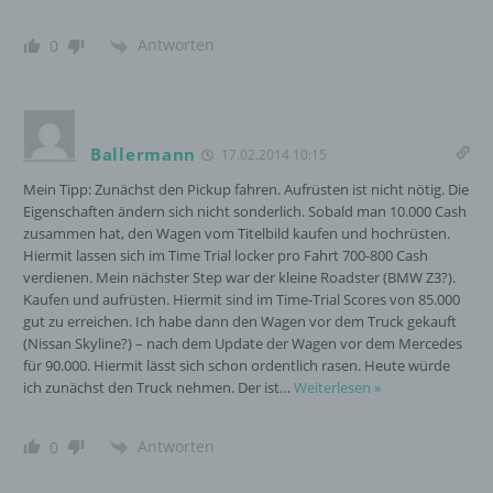
jedoch nicht als Empfänger.
Antworten
0
j) Dritter
Dritter ist eine natürliche oder juristische
Ballermann
17.02.2014 10:15
Person, Behörde, Einrichtung oder andere
Stelle außer der betroffenen Person, dem
Mein Tipp: Zunächst den Pickup fahren. Aufrüsten ist nicht nötig. Die
Verantwortlichen, dem Auftragsverarbeiter
Eigenschaften ändern sich nicht sonderlich. Sobald man 10.000 Cash
und den Personen, die unter der
zusammen hat, den Wagen vom Titelbild kaufen und hochrüsten.
unmittelbaren Verantwortung des
Hiermit lassen sich im Time Trial locker pro Fahrt 700-800 Cash
Verantwortlichen oder des
verdienen. Mein nächster Step war der kleine Roadster (BMW Z3?).
Auftragsverarbeiters befugt sind, die
Kaufen und aufrüsten. Hiermit sind im Time-Trial Scores von 85.000
personenbezogenen Daten zu verarbeiten.
gut zu erreichen. Ich habe dann den Wagen vor dem Truck gekauft
(Nissan Skyline?) – nach dem Update der Wagen vor dem Mercedes
für 90.000. Hiermit lässt sich schon ordentlich rasen. Heute würde
ich zunächst den Truck nehmen. Der ist
…
Weiterlesen »
k) Einwilligung
Einwilligung ist jede von der betroffenen
Antworten
0
Person freiwillig für den bestimmten Fall in
informierter Weise und unmissverständlich