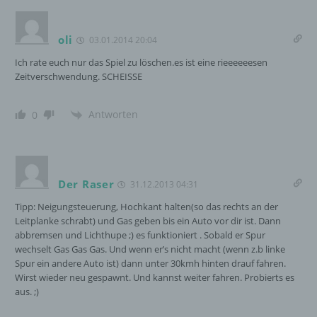
abgegebene Willensbekundung in Form
einer Erklärung oder einer sonstigen
eindeutigen bestätigenden Handlung, mit der
oli
03.01.2014 20:04
die betroffene Person zu verstehen gibt, dass
Ich rate euch nur das Spiel zu löschen.es ist eine rieeeeeesen
sie mit der Verarbeitung der sie betreffenden
Zeitverschwendung. SCHEISSE
personenbezogenen Daten einverstanden
ist.
Antworten
0
Name und Anschrift des für die Verarbeitung
Verantwortlichen
Der Raser
31.12.2013 04:31
Verantwortlicher im Sinne der Datenschutz-
Grundverordnung, sonstiger in den Mitgliedstaaten
Tipp: Neigungsteuerung, Hochkant halten(so das rechts an der
der Europäischen Union geltenden
Leitplanke schrabt) und Gas geben bis ein Auto vor dir ist. Dann
Datenschutzgesetze und anderer Bestimmungen
abbremsen und Lichthupe ;) es funktioniert . Sobald er Spur
mit datenschutzrechtlichem Charakter ist die:
wechselt Gas Gas Gas. Und wenn er’s nicht macht (wenn z.b linke
Spur ein andere Auto ist) dann unter 30kmh hinten drauf fahren.
InnoMobile GmbH
Wirst wieder neu gespawnt. Und kannst weiter fahren. Probierts es
aus. ;)
Schlehenweg 20