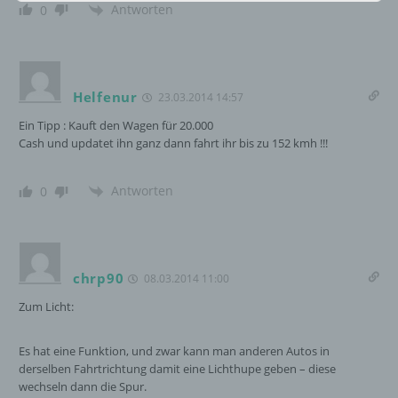
Antworten
0
h) Auftragsverarbeiter
Auftragsverarbeiter ist eine natürliche oder
juristische Person, Behörde, Einrichtung
oder andere Stelle, die personenbezogene
Helfenur
23.03.2014 14:57
Daten im Auftrag des Verantwortlichen
Ein Tipp : Kauft den Wagen für 20.000
verarbeitet.
Cash und updatet ihn ganz dann fahrt ihr bis zu 152 kmh !!!
Antworten
i) Empfänger
0
Empfänger ist eine natürliche oder juristische
Person, Behörde, Einrichtung oder andere
Stelle, der personenbezogene Daten
chrp90
08.03.2014 11:00
offengelegt werden, unabhängig davon, ob
es sich bei ihr um einen Dritten handelt oder
Zum Licht:
nicht. Behörden, die im Rahmen eines
bestimmten Untersuchungsauftrags nach
Es hat eine Funktion, und zwar kann man anderen Autos in
dem Unionsrecht oder dem Recht der
derselben Fahrtrichtung damit eine Lichthupe geben – diese
Mitgliedstaaten möglicherweise
wechseln dann die Spur.
personenbezogene Daten erhalten, gelten