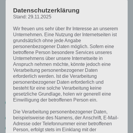
auf der falschen Straßenseite, also links, zu fahren, wo dir die Autos
entgegenkommen. Hier gibt es einen großen Bonus am Ende an
Datenschutzerklärung
Cash, umso länger ihr auf der falschen Straßenseite wart. Ob ihr auf
Stand: 29.11.2025
der falschen Seite fahrt, erkennt ihr, wenn oben links “Opposing
Lane” steht.
Wir freuen uns sehr über Ihr Interesse an unserem
Unternehmen. Eine Nutzung der Internetseiten ist
Weiterer Tipp: Die ganze Zeit solltet ihr nicht links fahren, denn es
grundsätzlich ohne jede Angabe
kann schonmal sein, dass zwei Autos gleichzeitig von vorne
personenbezogener Daten möglich. Sofern eine
kommen. Fahrt entsprechend immer auf der rechten Spur, um auch
betroffene Person besondere Services unseres
mal nach rechts auszuweichen. Weiterer Tipp für die Traffic Racer
Unternehmens über unsere Internetseite in
App: Vergesst auch hier nicht mal auf die Bremse zu treten. Auch
Anspruch nehmen möchte, könnte jedoch eine
wenn es eine gute Belohnung ist, bringt es euch mehr, dabei auch
Verarbeitung personenbezogener Daten
erforderlich werden. Ist die Verarbeitung
weit zu fahren.
personenbezogener Daten erforderlich und
besteht für eine solche Verarbeitung keine
Zusammenfassung dieses Traffic Racer Tipps:
gesetzliche Grundlage, holen wir generell eine
Einwilligung der betroffenen Person ein.
Nutzt den Two-Way Endless Spielmodi und fahrt dabei
hauptsächlich auf der falschen Straßenseite.
Die Verarbeitung personenbezogener Daten,
beispielsweise des Namens, der Anschrift, E-Mail-
Versucht stets über 100 km/h zu fahren
Adresse oder Telefonnummer einer betroffenen
Fahrt knapp an anderen Fahrzeugen vorbei und das
Person, erfolgt stets im Einklang mit der