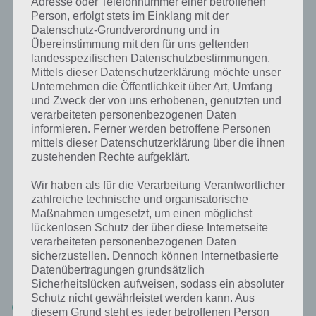
Adresse oder Telefonnummer einer betroffenen
Person, erfolgt stets im Einklang mit der
Datenschutz-Grundverordnung und in
Übereinstimmung mit den für uns geltenden
landesspezifischen Datenschutzbestimmungen.
Mittels dieser Datenschutzerklärung möchte unser
Unternehmen die Öffentlichkeit über Art, Umfang
und Zweck der von uns erhobenen, genutzten und
verarbeiteten personenbezogenen Daten
informieren. Ferner werden betroffene Personen
mittels dieser Datenschutzerklärung über die ihnen
zustehenden Rechte aufgeklärt.
Euren häufig verwendetetn Charakter in Sonic Jump
Wir haben als für die Verarbeitung Verantwortlicher
Fever solltet ihr bei den Power Ups maximal
zahlreiche technische und organisatorische
upgraden – (c) Sega
Maßnahmen umgesetzt, um einen möglichst
lückenlosen Schutz der über diese Internetseite
verarbeiteten personenbezogenen Daten
Kennst du weitere Tipps, um einen neuen Rekord in Sonic Jump
sicherzustellen. Dennoch können Internetbasierte
Fever aufzustellen? Dann melde dich in den Kommentaren. Hier eine
Datenübertragungen grundsätzlich
kleine Liste an Tipps:
Sicherheitslücken aufweisen, sodass ein absoluter
Schutz nicht gewährleistet werden kann. Aus
Booster zu Beginn auswählen: Solltet ihr wirklich auf Highscore
diesem Grund steht es jeder betroffenen Person