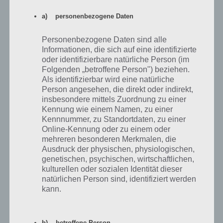
a) personenbezogene Daten
Personenbezogene Daten sind alle
Informationen, die sich auf eine identifizierte
oder identifizierbare natürliche Person (im
Folgenden „betroffene Person") beziehen.
Als identifizierbar wird eine natürliche
Person angesehen, die direkt oder indirekt,
insbesondere mittels Zuordnung zu einer
Kennung wie einem Namen, zu einer
Kennnummer, zu Standortdaten, zu einer
Am Ende sollten die Tiere in den Ballon geworfen
Online-Kennung oder zu einem oder
werden, um so einen Bonus zu generieren – (c) Sega
mehreren besonderen Merkmalen, die
Ausdruck der physischen, physiologischen,
genetischen, psychischen, wirtschaftlichen,
Hier unsere Tipps: Umso mehr Tiere ihr aus den Käfigen befreit habt,
kulturellen oder sozialen Identität dieser
desto mehr könnt ihr nun retten. Dazu müsst ihr diese in den Ballon
natürlichen Person sind, identifiziert werden
wischen. Benutzt dazu mehrere Finger, um alle Tiere nach oben
kann.
werfen zu können. Achtet auch auf eine gute Trefferquote, denn nur
wenn diese auch bei Sonic und Co landen, werden diese gewertet.
b) betroffene Person