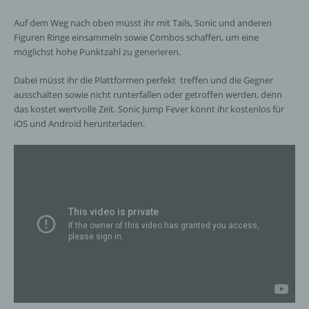
Mitgliedstaaten möglicherweise
personenbezogene Daten erhalten, gelten
Auf dem Weg nach oben müsst ihr mit Tails, Sonic und anderen
jedoch nicht als Empfänger.
Figuren Ringe einsammeln sowie Combos schaffen, um eine
möglichst hohe Punktzahl zu generieren.
j) Dritter
Dabei müsst ihr die Plattformen perfekt treffen und die Gegner
ausschalten sowie nicht runterfallen oder getroffen werden, denn
das kostet wertvolle Zeit. Sonic Jump Fever könnt ihr kostenlos für
Dritter ist eine natürliche oder juristische
iOS und Android herunterladen.
Person, Behörde, Einrichtung oder andere
Stelle außer der betroffenen Person, dem
Verantwortlichen, dem Auftragsverarbeiter
und den Personen, die unter der
unmittelbaren Verantwortung des
Verantwortlichen oder des
Auftragsverarbeiters befugt sind, die
personenbezogenen Daten zu verarbeiten.
k) Einwilligung
Einwilligung ist jede von der betroffenen