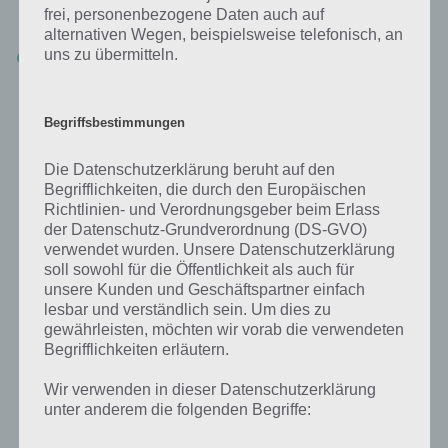
Jagd gehen, empfehlen wir die Booster einsetzen. Jedoch nicht
frei, personenbezogene Daten auch auf
immer, sondern wirklich nur bei Rekordjagd.
alternativen Wegen, beispielsweise telefonisch, an
uns zu übermitteln.
Power-Ups vollständig upgraden: Wie in den Sonic Jump Fever
Tipps bereits beschrieben macht es Sinn die Power-Ups seines
bevorzugten Charakter vollständig upzugraden, denn jedes mal
wenn ihr nun ein solches Power-Up im Spiel aufsammelt
Begriffsbestimmungen
bekommt ihr den maximalen Ertrag
Die Datenschutzerklärung beruht auf den
Begrifflichkeiten, die durch den Europäischen
Rette die Tiere in Sonic Jump Fever
Richtlinien- und Verordnungsgeber beim Erlass
der Datenschutz-Grundverordnung (DS-GVO)
Auf dem Weg nach oben “stolpert” man teilweise über Käfige, die ihr
verwendet wurden. Unsere Datenschutzerklärung
unbedingt berühren solltet und so die Tiere in Sonic Jump Fever
soll sowohl für die Öffentlichkeit als auch für
befreit. Diese werden am Ende, sobald ihr also im Ballon steht, unten
unsere Kunden und Geschäftspartner einfach
auf der Plattform angezeigt.
lesbar und verständlich sein. Um dies zu
gewährleisten, möchten wir vorab die verwendeten
Begrifflichkeiten erläutern.
Wir verwenden in dieser Datenschutzerklärung
unter anderem die folgenden Begriffe: