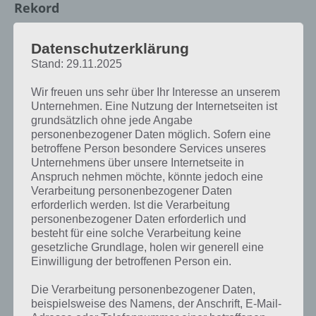
Rekord
Wie sollte man vorgehen, um einen neuen Rekord aufzustellen? Zu
Datenschutzerklärung
allererst empfehlen wir euch Sonic zu nutzen, denn dieser springt
Stand: 29.11.2025
beträchtlich höher als Tails. Zudem solltet ihr darauf achten so wenig
wie möglich nach unten zu fallen, denn beim Fallen werden die
Wir freuen uns sehr über Ihr Interesse an unserem
Gegner, auch wenn ihr auf diese springt, nicht getötet, sondern ihr
Unternehmen. Eine Nutzung der Internetseiten ist
selber. Das kostet Zeit. entsprechend sollten die Plattformen
grundsätzlich ohne jede Angabe
bestmöglich genutzt werden.
personenbezogener Daten möglich. Sofern eine
betroffene Person besondere Services unseres
Des Weiteren solltet ihr euren Charakter stetig upgraden, zumindest
Unternehmens über unsere Internetseite in
denjenigen, den ihr am liebsten spielt. Wenn dies Tails ist (siehe
Anspruch nehmen möchte, könnte jedoch eine
Screenshot) lohnt es sich die einzelnen Power-Ups zu verbessern. Im
Verarbeitung personenbezogener Daten
Übrigen verfügt Sonic über teils andere Power-Ups, sodass seine
erforderlich werden. Ist die Verarbeitung
Stärken anders zu tragen kommen als die von Tails.
personenbezogener Daten erforderlich und
besteht für eine solche Verarbeitung keine
gesetzliche Grundlage, holen wir generell eine
Einwilligung der betroffenen Person ein.
Die Verarbeitung personenbezogener Daten,
beispielsweise des Namens, der Anschrift, E-Mail-