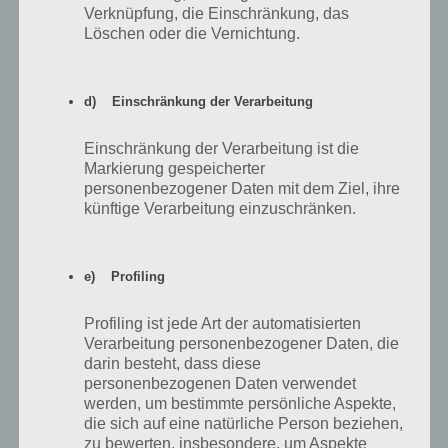
Verknüpfung, die Einschränkung, das
Löschen oder die Vernichtung.
Ein Chao bringt in Sonic Jump Fever Vorteile und
sollte immer eingesetzt werden – (c) Sega
d) Einschränkung der Verarbeitung
Jeder Chao hat dabei unterschiedliche Fertigkeiten. Ein Chao
Einschränkung der Verarbeitung ist die
beispielsweise findet versteckte Plattformen, sodass ihr auch auf
Markierung gespeicherter
diese springen könnt. Das bietet euch natürlich unglaubliche
personenbezogener Daten mit dem Ziel, ihre
künftige Verarbeitung einzuschränken.
Vorteile. Zudem ist der Einsatz der Chao kostenlos.
Holt euch Gratis Ringe in Sonic Jump Fever
e) Profiling
Sonic Jump Fever bietet euch zahlreiche Möglichkeiten an weitere
Profiling ist jede Art der automatisierten
Ringe außerhalb der Level zu gelangen. Einerseits gibt es hier das
Verarbeitung personenbezogener Daten, die
Glücksrad, welches einmal täglich gedreht werden kann, aber auch
darin besteht, dass diese
die Verbindung mit Facebook wird belohnt genauso wie das
personenbezogenen Daten verwendet
Einladen von Freunden. Hier als Screenshot mal die Möglichkeiten:
werden, um bestimmte persönliche Aspekte,
die sich auf eine natürliche Person beziehen,
zu bewerten, insbesondere, um Aspekte