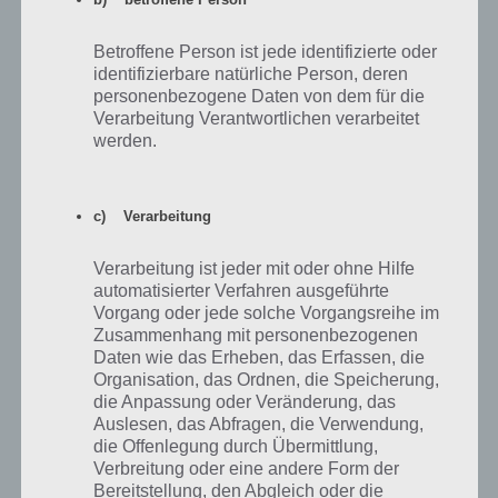
Chao: Eine gute Hilfe in der App
Betroffene Person ist jede identifizierte oder
Kommen nun noch zu Sonic Jump Fever Tipps rund um die Chao.
identifizierbare natürliche Person, deren
Diese verstecken sich im Wald und einer kann für 3000 Ringe
personenbezogene Daten von dem für die
Verarbeitung Verantwortlichen verarbeitet
freigeschaltet werden. Der erste Chao ist noch kostenlos und so
werden.
arbeiten diese.
Sobald ihr einen Chao freigeschaltet habt, spielt Sonic Jump Fever
c) Verarbeitung
solange bis dieser loyal geworden ist. Ansonsten steht euch dieser
nach einiger Zeit nicht mehr zur Verfügung und ihr habt die Ringe
Verarbeitung ist jeder mit oder ohne Hilfe
umsonst ausgegeben.
automatisierter Verfahren ausgeführte
Vorgang oder jede solche Vorgangsreihe im
Zusammenhang mit personenbezogenen
Daten wie das Erheben, das Erfassen, die
Organisation, das Ordnen, die Speicherung,
die Anpassung oder Veränderung, das
Auslesen, das Abfragen, die Verwendung,
die Offenlegung durch Übermittlung,
Verbreitung oder eine andere Form der
Bereitstellung, den Abgleich oder die