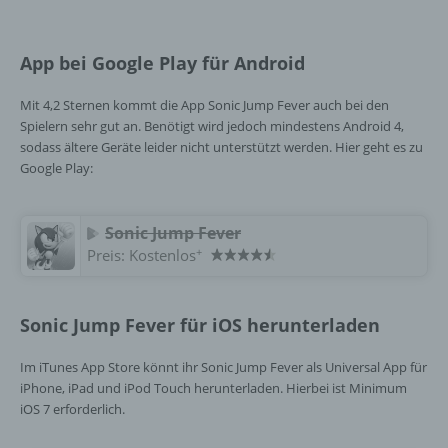
Person freiwillig für den bestimmten Fall in
informierter Weise und unmissverständlich
abgegebene Willensbekundung in Form
App bei Google Play für Android
einer Erklärung oder einer sonstigen
eindeutigen bestätigenden Handlung, mit der
Mit 4,2 Sternen kommt die App Sonic Jump Fever auch bei den
die betroffene Person zu verstehen gibt, dass
Spielern sehr gut an. Benötigt wird jedoch mindestens Android 4,
sie mit der Verarbeitung der sie betreffenden
sodass ältere Geräte leider nicht unterstützt werden. Hier geht es zu
personenbezogenen Daten einverstanden
Google Play:
ist.
Sonic Jump Fever
Name und Anschrift des für die Verarbeitung
+
Preis:
Kostenlos
Verantwortlichen
Verantwortlicher im Sinne der Datenschutz-
Grundverordnung, sonstiger in den Mitgliedstaaten
Sonic Jump Fever für iOS herunterladen
der Europäischen Union geltenden
Datenschutzgesetze und anderer Bestimmungen
Im iTunes App Store könnt ihr Sonic Jump Fever als Universal App für
mit datenschutzrechtlichem Charakter ist die:
iPhone, iPad und iPod Touch herunterladen. Hierbei ist Minimum
iOS 7 erforderlich.
InnoMobile GmbH