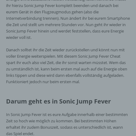
ihr hierzu Sonic Jump Fever komplett beenden und danach bei
eurem Gerät in den Flugzeugmodus gehen (also die
h) Auftragsverarbeiter
Internetverbindung trennen). Nun ändert ihr bei eurem Smartphone
die Zeit und stellt um mehrere Stunden vor. Nun geht ihr wieder in
Auftragsverarbeiter ist eine natürliche oder
Sonic Jump Fever hinein und werdet feststellen, dass eure Energie
juristische Person, Behörde, Einrichtung
wieder voll ist.
oder andere Stelle, die personenbezogene
Daten im Auftrag des Verantwortlichen
Danach solltet ihr die Zeit wieder zurückstellen und könnt nun mit
verarbeitet.
voller Energie weiterspielen. Mit diesem Sonic Jump Fever Cheat
spart ihr euch also viel Zeit, die ihr sonst warten müsstet. Wem das
zu umständlich ist, kann beim ersten mal auch auf die Energie oben
links tippen und diese wird dann ebenfalls vollständig aufgeladen.
i) Empfänger
Funktioniert jedoch nur beim ersten mal.
Empfänger ist eine natürliche oder juristische
Person, Behörde, Einrichtung oder andere
Darum geht es in Sonic Jump Fever
Stelle, der personenbezogene Daten
offengelegt werden, unabhängig davon, ob
es sich bei ihr um einen Dritten handelt oder
In Sonic Jump Fever ist es eure Aufgabe innerhalb einer bestimmten
nicht. Behörden, die im Rahmen eines
Zeit so hoch wie möglich zu kommen. Bei bestimmten Höhen
bestimmten Untersuchungsauftrags nach
erhaltet ihr zudem Bonuszeit, sodass es unterschiedlich ist, wann
dem Unionsrecht oder dem Recht der
das Spiel endet.