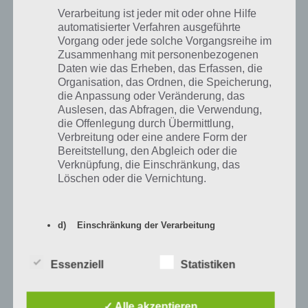
gegen Muskeln, Muskeln gegen Verstand und Verstand gegen
Verarbeitung ist jeder mit oder ohne Hilfe
Technik. Wenn du dies einsetzt, zieht Musikeln Verstand 2 Herzen
automatisierter Verfahren ausgeführte
ab. Gleichzeitig können dies aber auch deine Feinde mit dir machen.
Vorgang oder jede solche Vorgangsreihe im
Zusammenhang mit personenbezogenen
Daher solltest du gekonnt auch deine Superhelden wechseln. Da du
Daten wie das Erheben, das Erfassen, die
in der Runde aber keinen Angriff setzen kannst, muss dies gut
Organisation, das Ordnen, die Speicherung,
überlegt sein. Wichtiger ist es die eigenen Helden zu verbessern.
die Anpassung oder Veränderung, das
Dazu gehst du ins Kämpfer-Management (unten rechts auf den
Auslesen, das Abfragen, die Verwendung,
Pokal und dann links im Menü das dritte Icon). Hier kannst du gegen
die Offenlegung durch Übermittlung,
endliche Steine deinen Superhelden verbessern. Dadurch bekommt
Verbreitung oder eine andere Form der
dieser ein weiteres Herz. Endliche Steine bekommst du durch
Bereitstellung, den Abgleich oder die
gewonnene Kämpfe. Da jeder Held, der Herzen verloren hat, geheilt
Verknüpfung, die Einschränkung, das
werden muss, solltest du weitere Superhelden freischalten, um
Löschen oder die Vernichtung.
direkt weiterkämpfen zu können.
d) Einschränkung der Verarbeitung
Einschränkung der Verarbeitung ist die
Essenziell
Statistiken
Markierung gespeicherter
personenbezogener Daten mit dem Ziel, ihre
künftige Verarbeitung einzuschränken.
✓ Alle akzeptieren