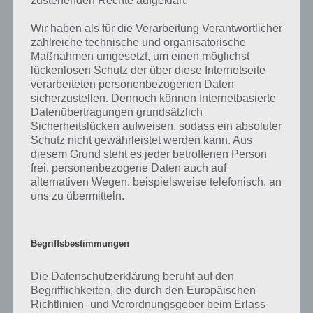
zustehenden Rechte aufgeklärt.
Wir haben als für die Verarbeitung Verantwortlicher
zahlreiche technische und organisatorische
Maßnahmen umgesetzt, um einen möglichst
lückenlosen Schutz der über diese Internetseite
verarbeiteten personenbezogenen Daten
sicherzustellen. Dennoch können Internetbasierte
Datenübertragungen grundsätzlich
Sicherheitslücken aufweisen, sodass ein absoluter
Schutz nicht gewährleistet werden kann. Aus
diesem Grund steht es jeder betroffenen Person
frei, personenbezogene Daten auch auf
alternativen Wegen, beispielsweise telefonisch, an
uns zu übermitteln.
Das ist deine Aufgabe im Simpsons Springfield
Begriffsbestimmungen
Superhelden 2 Event
Die Datenschutzerklärung beruht auf den
Begrifflichkeiten, die durch den Europäischen
Simpsons Springfield Freunde und Nachbarn
Richtlinien- und Verordnungsgeber beim Erlass