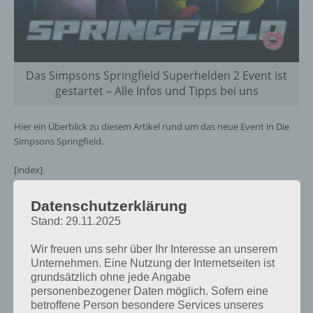
Das Simpsons Springfield Superhelden 2 Event ist
gestartet – Alle Infos und Tipps bei uns
Hier ein Überblick zu diesem Artikel rund um das neue Event in Die
Simpsons Springfield.
[index]
Datenschutzerklärung
Übersicht zum Superhelden 2 Event: Der
Stand: 29.11.2025
Zeitplan
Wir freuen uns sehr über Ihr Interesse an unserem
Gestartet ist das Simpsons Springfield Superhelden 2 Event am 14.
Unternehmen. Eine Nutzung der Internetseiten ist
Juni 2016.
grundsätzlich ohne jede Angabe
personenbezogener Daten möglich. Sofern eine
betroffene Person besondere Services unseres
Akt
Weiterlesen
Start
Beschreibung