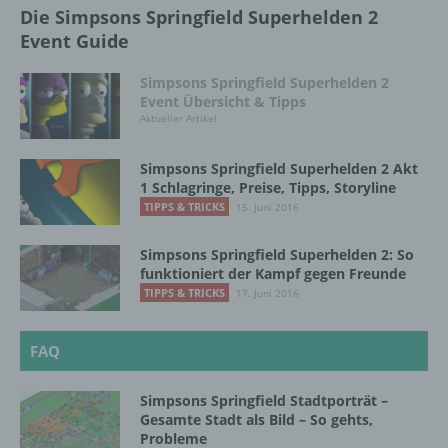
Die Simpsons Springfield Superhelden 2
und den Personen, die unter der
Event Guide
unmittelbaren Verantwortung des
Verantwortlichen oder des
Auftragsverarbeiters befugt sind, die
Simpsons Springfield Superhelden 2
personenbezogenen Daten zu verarbeiten.
Event Übersicht & Tipps
Aktueller Artikel
Simpsons Springfield Superhelden 2 Akt
k) Einwilligung
1 Schlagringe, Preise, Tipps, Storyline
TIPPS & TRICKS
15. Juni 2016
Einwilligung ist jede von der betroffenen
Person freiwillig für den bestimmten Fall in
Simpsons Springfield Superhelden 2: So
informierter Weise und unmissverständlich
funktioniert der Kampf gegen Freunde
abgegebene Willensbekundung in Form
TIPPS & TRICKS
einer Erklärung oder einer sonstigen
17. Juni 2016
eindeutigen bestätigenden Handlung, mit der
die betroffene Person zu verstehen gibt, dass
FAQ
sie mit der Verarbeitung der sie betreffenden
personenbezogenen Daten einverstanden
ist.
Simpsons Springfield Stadtporträt –
Gesamte Stadt als Bild – So gehts,
Probleme