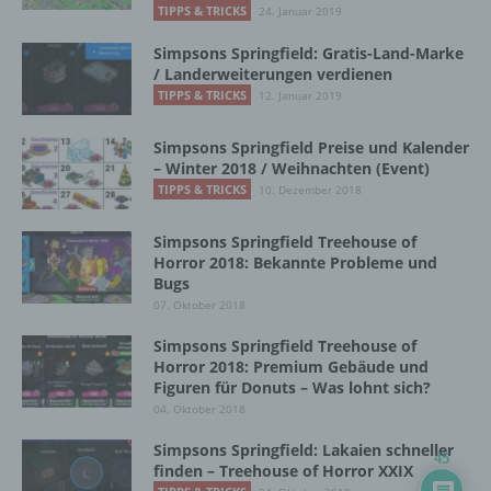
TIPPS & TRICKS
24. Januar 2019
Name und Anschrift des für die Verarbeitung
Verantwortlichen
Simpsons Springfield: Gratis-Land-Marke
/ Landerweiterungen verdienen
Verantwortlicher im Sinne der Datenschutz-
TIPPS & TRICKS
12. Januar 2019
Grundverordnung, sonstiger in den Mitgliedstaaten
der Europäischen Union geltenden
Simpsons Springfield Preise und Kalender
Datenschutzgesetze und anderer Bestimmungen
– Winter 2018 / Weihnachten (Event)
mit datenschutzrechtlichem Charakter ist die:
TIPPS & TRICKS
10. Dezember 2018
InnoMobile GmbH
Simpsons Springfield Treehouse of
Horror 2018: Bekannte Probleme und
Schlehenweg 20
Bugs
18069 Lambrechtshagen
07. Oktober 2018
Simpsons Springfield Treehouse of
DE
Horror 2018: Premium Gebäude und
Figuren für Donuts – Was lohnt sich?
04. Oktober 2018
Cookies / SessionStorage / LocalStorage
Simpsons Springfield: Lakaien schneller
45
finden – Treehouse of Horror XXIX
Die Internetseiten verwenden teilweise so