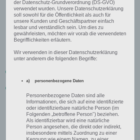
der Datenschutz-Grundverordnung (DS-GVO)
sind wichtig
verwendet wurden. Unsere Datenschutzerklärung
soll sowohl für die Öffentlichkeit als auch für
Wenn du noch keine Freunde oder Nachbarn in Simpsons
unsere Kunden und Geschäftspartner einfach
Springfield haben solltest, empfehlen wir dir dies schleunigst
lesbar und verständlich sein. Um dies zu
nachzuholen. Bei deinen Freunden kannst du nämlich ebenfalls
gewährleisten, möchten wir vorab die verwendeten
Verbrecher antippen. Außerdem können deine Freunde dann auch
Begrifflichkeiten erläutern.
in deiner Stadt vorbeischauen, wodurch ihr euch gegenseitig
unterstützt und so die Wahrscheinlichkeit steigt alle Preise innerhalb
Wir verwenden in dieser Datenschutzerklärung
der Zeit freizuschalten.
unter anderem die folgenden Begriffe:
Trete unsere Facebook Gruppe bei
, um Fragen zu stellen und
neue Nachbarn zu finden!
a) personenbezogene Daten
Neue Nachbarn und Freunde finden ->
Hinterlasse deine Origin
ID / EA Namen in den Kommentaren
Personenbezogene Daten sind alle
Informationen, die sich auf eine identifizierte
oder identifizierbare natürliche Person (im
Folgenden „betroffene Person") beziehen.
Tipps zum neuen Simpsons Springfield
Als identifizierbar wird eine natürliche
Event
Person angesehen, die direkt oder indirekt,
insbesondere mittels Zuordnung zu einer
Zum Abschluss haben wir noch ein paar Tipps zum neuen Simpsons
Kennung wie einem Namen, zu einer