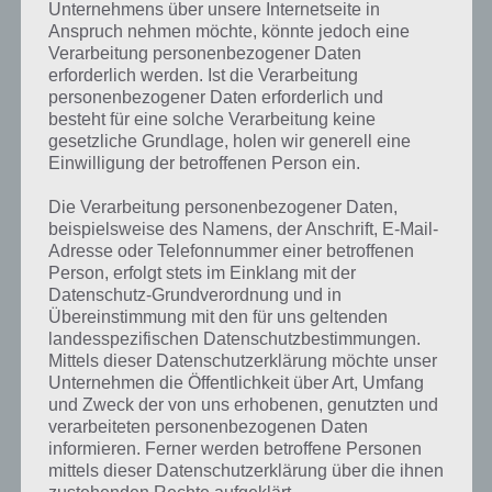
Unternehmens über unsere Internetseite in
Anspruch nehmen möchte, könnte jedoch eine
Mehr
14. Juni
In Akt 1 gilt es Schlagringe zu
1
Verarbeitung personenbezogener Daten
erfahren
2016
sammeln
erforderlich werden. Ist die Verarbeitung
personenbezogener Daten erforderlich und
Mehr
28. Juni
2
Alles zu Akt 2 und Soilant Red
besteht für eine solche Verarbeitung keine
erfahren
2016
gesetzliche Grundlage, holen wir generell eine
Einwilligung der betroffenen Person ein.
12. Juli
3
–
2016
Die Verarbeitung personenbezogener Daten,
beispielsweise des Namens, der Anschrift, E-Mail-
Adresse oder Telefonnummer einer betroffenen
Person, erfolgt stets im Einklang mit der
Datenschutz-Grundverordnung und in
Darum geht es beim Simpsons Springfield
Übereinstimmung mit den für uns geltenden
Superhelden Event
landesspezifischen Datenschutzbestimmungen.
Mittels dieser Datenschutzerklärung möchte unser
Wie üblich in Events bei Simpsons Springfield musst du eine spezielle
Unternehmen die Öffentlichkeit über Art, Umfang
Eventwährung sammeln, um die Preise freizuschalten. Zu Beginn des
und Zweck der von uns erhobenen, genutzten und
Superhelden Events sind das die Schlagringe. Diese erhälst du durch
verarbeiteten personenbezogenen Daten
Kämpfe, Antippen von Verbrechern und weiteren Möglichkeiten.
informieren. Ferner werden betroffene Personen
Außerdem gibt es auch wieder neue Questreihen.
mittels dieser Datenschutzerklärung über die ihnen