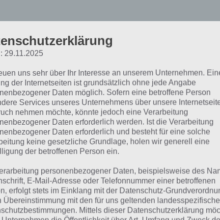
enschutzerklärung
: 29.11.2025
reuen uns sehr über Ihr Interesse an unserem Unternehmen. Ein
ng der Internetseiten ist grundsätzlich ohne jede Angabe
nenbezogener Daten möglich. Sofern eine betroffene Person
dere Services unseres Unternehmens über unsere Internetseite
uch nehmen möchte, könnte jedoch eine Verarbeitung
impsons Springfield Stei
nenbezogener Daten erforderlich werden. Ist die Verarbeitung
nenbezogener Daten erforderlich und besteht für eine solche
beitung keine gesetzliche Grundlage, holen wir generell eine
urch geheime Boni an ko
lligung der betroffenen Person ein.
onuts gelangen
erarbeitung personenbezogener Daten, beispielsweise des Na
nschrift, E-Mail-Adresse oder Telefonnummer einer betroffenen
n, erfolgt stets im Einklang mit der Datenschutz-Grundverordnu
n Übereinstimmung mit den für uns geltenden landesspezifisch
m Simpsons Springfield Steinmetze Update gibt es erstmals
schutzbestimmungen. Mittels dieser Datenschutzerklärung mö
der einen supergeheimen Bonus, mit welchem ihr kosten