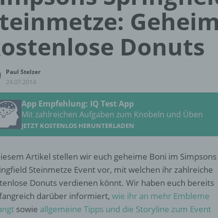
teinmetze: Geheim
ostenlose Donuts
Paul Stelzer
24.07.2014
App Empfehlung: IQ Test App
Mit zahlreichen Aufgaben zum Knobeln und Üben
JETZT KOSTENLOS HERUNTERLADEN
diesem Artikel stellen wir euch geheime Boni im Simpsons
ingfield Steinmetze Event vor, mit welchen ihr zahlreiche
tenlose Donuts verdienen könnt. Wir haben euch bereits
angreich darüber informiert,
wie ihr an mehr Embleme
angt
sowie
allgemeine Tipps und die Storyline zum Event