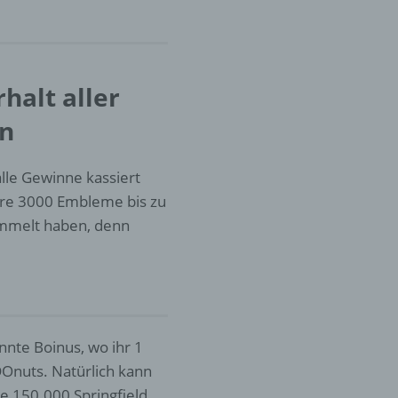
er
ung
halt aller
en
lle Gewinne kassiert
tere 3000 Embleme bis zu
ammelt haben, denn
hen,
ng,
essen,
ser
nte Boinus, wo ihr 1
DOnuts. Natürlich kann
e 150.000 Springfield