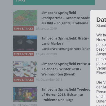
Simpsons Springfield
Stadtporträt – Gesamte Stadt
Dat
als Bild – So gehts, Probleme
Stand
24. Januar 2019
TIPPS & TRICKS
Wir f
Simpsons Springfield: Gratis-
Nutzu
Land-Marke /
perso
Landerweiterungen verdienen
beson
12. Januar 2019
Anspr
TIPPS & TRICKS
S
perso
perso
Simpsons Springfield Preise und
Verar
Kalender – Winter 2018 /
D
Einwi
Weihnachten (Event)
10. Dezember 2018
TIPPS & TRICKS
D
Die V
der A
Simpsons Springfield Treehouse
Perso
of Horror 2018: Bekannte
und i
Bei
Probleme und Bugs
Daten
wie
07. Oktober 2018