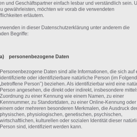
uts abstauben. Hier eine Übersicht der Möglichkeiten, di
n und Geschäftspartner einfach lesbar und verständlich sein.
zu gewährleisten, möchten wir vorab die verwendeten
äutert werden.
flichkeiten erläutern.
dex]
erwenden in dieser Datenschutzerklärung unter anderem die
nden Begriffe:
ipp 1: Beenden der Storyline da
es behauenen Steins von Bart un
a) personenbezogene Daten
Personenbezogene Daten sind alle Informationen, die sich auf 
kostenlose Donuts kassiert ihr, nachdem ihr die Storyline 
identifizierte oder identifizierbare natürliche Person (im Folgen
chgespielt habt. In diesem geht es darum, dass Lisa die 
„betroffene Person") beziehen. Als identifizierbar wird eine natü
Person angesehen, die direkt oder indirekt, insbesondere mittel
sucht zu lösen und am Ende ist es so, dass Lisa alle Kinder
Zuordnung zu einer Kennung wie einem Namen, zu einer
ingfield dazu bringt, gegen ein Gesetz zu stimmen. Nachde
Kennnummer, zu Standortdaten, zu einer Online-Kennung oder
altet ihr sattte 20 kostenlose Donuts.
einem oder mehreren besonderen Merkmalen, die Ausdruck de
physischen, physiologischen, genetischen, psychischen,
wirtschaftlichen, kulturellen oder sozialen Identität dieser natür
e
Storyline nennt sich “Das Geheimnis des behauenen Stein
Person sind, identifiziert werden kann.
omatisch während des Simpsons Springfield Steinmetze E