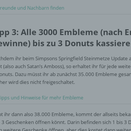
d) Einschränkung der Verarbeitung
Freunde und Nachbarn finden
Einschränkung der Verarbeitung ist die Markierung gespeichert
personenbezogener Daten mit dem Ziel, ihre künftige Verarbeit
einzuschränken.
pp 3: Alle 3000 Embleme (nach Er
ewinne) bis zu 3 Donuts kassier
e) Profiling
hdem ihr beim Simpsons Springfield Steinmetze Update a
Profiling ist jede Art der automatisierten Verarbeitung
t (also auch Satan’s Amboss), so erhaltet ihr für jede wei
personenbezogener Daten, die darin besteht, dass diese
personenbezogenen Daten verwendet werden, um bestimmte
onuts. Dazu müsst ihr ab zunächst 35.000 Embleme ges
persönliche Aspekte, die sich auf eine natürliche Person bezie
her wird dies nicht freigeschaltet.
zu bewerten, insbesondere, um Aspekte bezüglich Arbeitsleistu
wirtschaftlicher Lage, Gesundheit, persönlicher Vorlieben, Inter
Zuverlässigkeit, Verhalten, Aufenthaltsort oder Ortswechsel die
Tipps und Hinweise für mehr Embleme
natürlichen Person zu analysieren oder vorherzusagen.
t ihr dann also 38.000 Embleme, kommt der allseits bekan
 3 Geschenken öffnen könnt. Darin befinden sich 1 bis 3 
f) Pseudonymisierung
 weitere Geschenke öffnen, aber dies kostet dann weiter