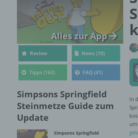
S
k
Alles zur App
Review
News (10)
Tipps (163)
FAQ (41)
Simpsons Springfield
In 
Steinmetze Guide zum
Spr
Update
kos
umf
gel
Simpsons Springfield