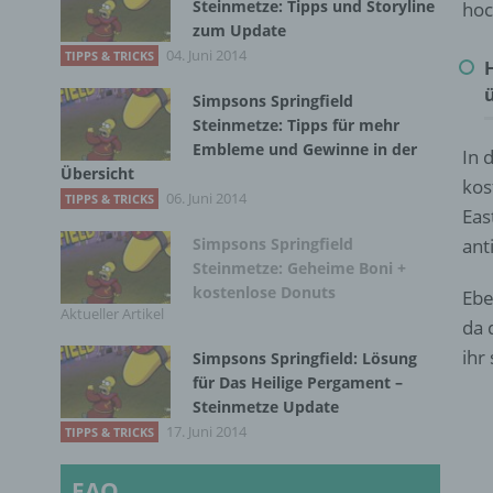
Steinmetze: Tipps und Storyline
hoc
zum Update
04. Juni 2014
TIPPS & TRICKS
ü
Simpsons Springfield
Steinmetze: Tipps für mehr
Embleme und Gewinne in der
In 
Übersicht
kos
06. Juni 2014
TIPPS & TRICKS
Eas
Simpsons Springfield
ant
Steinmetze: Geheime Boni +
kostenlose Donuts
Ebe
Aktueller Artikel
da 
ihr
Simpsons Springfield: Lösung
für Das Heilige Pergament –
Steinmetze Update
17. Juni 2014
TIPPS & TRICKS
FAQ