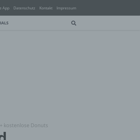
e App
Datenschutz
Kontakt
Impressum
IALS
 + kostenlose Donuts
d