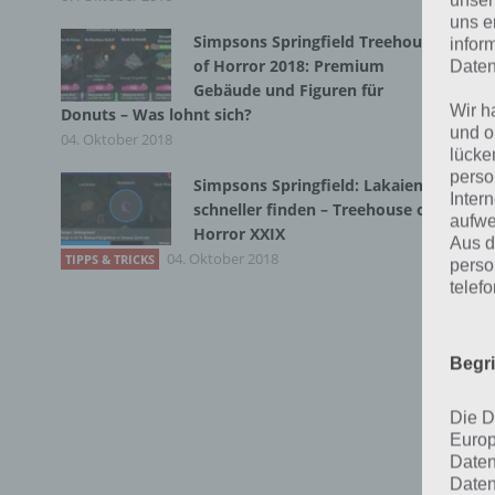
unser
gel
uns e
Simpsons Springfield Treehouse
infor
of Horror 2018: Premium
Daten
Gebäude und Figuren für
Wir h
Donuts – Was lohnt sich?
und o
04. Oktober 2018
lücke
perso
Simpsons Springfield: Lakaien
Inter
schneller finden – Treehouse of
aufwe
Horror XXIX
Aus d
04. Oktober 2018
TIPPS & TRICKS
perso
telef
Begr
Tip
Die D
Europ
Daten
Bei
Daten