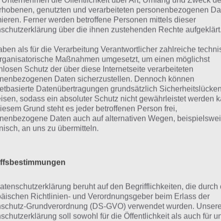
 Unternehmen die Öffentlichkeit über Art, Umfang und Zweck de
angen könnt.
rhobenen, genutzten und verarbeiteten personenbezogenen Da
mieren. Ferner werden betroffene Personen mittels dieser
schutzerklärung über die ihnen zustehenden Rechte aufgeklärt
aben als für die Verarbeitung Verantwortlicher zahlreiche techn
rganisatorische Maßnahmen umgesetzt, um einen möglichst
nlosen Schutz der über diese Internetseite verarbeiteten
nenbezogenen Daten sicherzustellen. Dennoch können
netbasierte Datenübertragungen grundsätzlich Sicherheitslücke
isen, sodass ein absoluter Schutz nicht gewährleistet werden k
iesem Grund steht es jeder betroffenen Person frei,
nenbezogene Daten auch auf alternativen Wegen, beispielswe
onisch, an uns zu übermitteln.
iffsbestimmungen
ps zum SImpsons Springfield Steinmetze Update – (c) EA Mo
atenschutzerklärung beruht auf den Begrifflichkeiten, die durch
äischen Richtlinien- und Verordnungsgeber beim Erlass der
schutz-Grundverordnung (DS-GVO) verwendet wurden. Unser
m Steinmetze Event in Simpsons Springfield könnt ihr zah
schutzerklärung soll sowohl für die Öffentlichkeit als auch für u