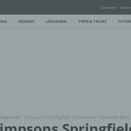
Startseite
Unser
EWS
REVIEWS
LÖSUNGEN
TIPPS & TRICKS
TUTOR
chportal
>
Simpsons Springfield Steinmetze: Geheime Boni
impsons Springfiel