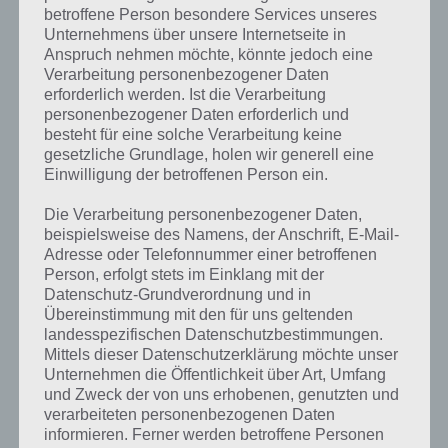
betroffene Person besondere Services unseres
Bonus auf Kettensägen erhalten
Unternehmens über unsere Internetseite in
Anspruch nehmen möchte, könnte jedoch eine
Wie schon aus den vorigen Akten bekannt, gibt es die Möglichkeit
Verarbeitung personenbezogener Daten
mehr Kettensägen bei den Jobs zu erhalten. Das Itchy & Scratchy
erforderlich werden. Ist die Verarbeitung
Land-Tor beinhaltet einen Bonus-Bereich, wenn du in diesem Bonus-
personenbezogener Daten erforderlich und
Objekte wie die Wildwasserbahn oder jetzt neu die Achterbahn
besteht für eine solche Verarbeitung keine
(Zoominator) platzierst. Weitere Bonusobjekte musst du mit dem
gesetzliche Grundlage, holen wir generell eine
Itchy & Scratchy Geld kaufen. Weitere Streckenteile bringen dir dabei
Einwilligung der betroffenen Person ein.
1 Prozent Bonus und mehr. Achte bei den Objekten stets auf den
Bonus-Hinweis!
Die Verarbeitung personenbezogener Daten,
beispielsweise des Namens, der Anschrift, E-Mail-
WICHTIG: Mit Akt 3 hat sich wieder der Bonus erhöht. Statt maximal
Adresse oder Telefonnummer einer betroffenen
35 Prozent Bonus geht das ganze jetzt hoch auf bis zu 50 Prozent
Person, erfolgt stets im Einklang mit der
Bonus. Du musst lediglich Platz im Bereich des Tores schaffen und
Datenschutz-Grundverordnung und in
dort diese Bonusobjekte platzieren..
Übereinstimmung mit den für uns geltenden
landesspezifischen Datenschutzbestimmungen.
Mittels dieser Datenschutzerklärung möchte unser
Das Spiel läuft nicht flüssig?
Unternehmen die Öffentlichkeit über Art, Umfang
und Zweck der von uns erhobenen, genutzten und
verarbeiteten personenbezogenen Daten
Wie bereits in Akt 1 gibt es ein Problem mit den Animationen, die bei
informieren. Ferner werden betroffene Personen
langsameren / älteren Geräten wohl dazu führen, dass Simpsons