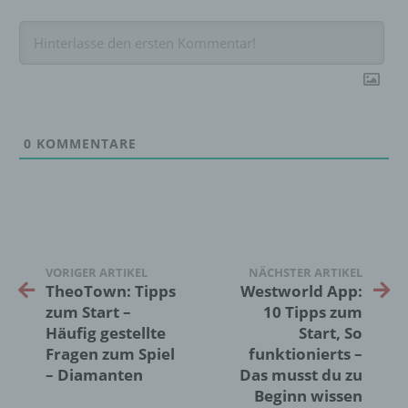
künftige Verarbeitung einzuschränken.
e) Profiling
Profiling ist jede Art der automatisierten
Verarbeitung personenbezogener Daten, die
0
KOMMENTARE
darin besteht, dass diese
personenbezogenen Daten verwendet
werden, um bestimmte persönliche Aspekte,
die sich auf eine natürliche Person beziehen,
zu bewerten, insbesondere, um Aspekte
bezüglich Arbeitsleistung, wirtschaftlicher
Lage, Gesundheit, persönlicher Vorlieben,
VORIGER ARTIKEL
NÄCHSTER ARTIKEL
Interessen, Zuverlässigkeit, Verhalten,
TheoTown: Tipps
Westworld App:
Aufenthaltsort oder Ortswechsel dieser
zum Start –
10 Tipps zum
natürlichen Person zu analysieren oder
Häufig gestellte
Start, So
vorherzusagen.
Fragen zum Spiel
funktionierts –
– Diamanten
Das musst du zu
Beginn wissen
f) Pseudonymisierung