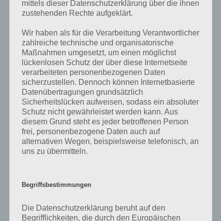
mittels dieser Datenschutzerklärung über die ihnen
Springfield nicht rund läuft. Einfach die Wildwasserbahn und nun die
zustehenden Rechte aufgeklärt.
Achterbahn nicht zu 100% verbinden und schon sollte es wieder
einigermaßen flüssig laufen.
Wir haben als für die Verarbeitung Verantwortlicher
zahlreiche technische und organisatorische
Maßnahmen umgesetzt, um einen möglichst
Übersicht über die Preise in Akt 3
lückenlosen Schutz der über diese Internetseite
verarbeiteten personenbezogenen Daten
sicherzustellen. Dennoch können Internetbasierte
Insgesamt gibt es in Akt 3 sechs Preise. Um diese in Simpsons
Datenübertragungen grundsätzlich
Springfield zu erhalten, brauchst du ingesamt 63.400 Kettensägen.
Sicherheitslücken aufweisen, sodass ein absoluter
Schutz nicht gewährleistet werden kann. Aus
diesem Grund steht es jeder betroffenen Person
Tabellarische Auflistung der Preise
frei, personenbezogene Daten auch auf
alternativen Wegen, beispielsweise telefonisch, an
In der nachfolgenden Tabelle siehst du die Preise, wieviele
uns zu übermitteln.
Kettensägen du benötigst und was dir der Preis bringt.
Benötige
Begriffsbestimmungen
#
Preis
Beschreibung
Kettensägen
Die Datenschutzerklärung beruht auf den
Zoominator-
1
5.100
Neue Attraktion
Begrifflichkeiten, die durch den Europäischen