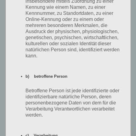
insbesondere mittels Zuordnung zu einer
üblich, wieviele Kettensägen du bis 24 Uhr des jeweiligen Tages
Kennung wie einem Namen, zu einer
sammeln solltest, um am Ende des Events alle Preise zu verdienen.
Kennnummer, zu Standortdaten, zu einer
Bitte beachte, dass der Akt bereits am 27. Juni um 16 Uhr startet und
Online-Kennung oder zu einem oder
am 11. Juli um 16 Uhr endet. Unser Zeitplan hat daher einen kleinen
mehreren besonderen Merkmalen, die
Puffer drin, denn du kannst am 11. Juli ja auch noch die Kettensägen
Ausdruck der physischen, physiologischen,
sammeln.
genetischen, psychischen, wirtschaftlichen,
kulturellen oder sozialen Identität dieser
natürlichen Person sind, identifiziert werden
kann.
b) betroffene Person
Betroffene Person ist jede identifizierte oder
identifizierbare natürliche Person, deren
Simpsons Springfield Itchy & Scratchy Land Akt 3
personenbezogene Daten von dem für die
Kalender – Die Preise
Verarbeitung Verantwortlichen verarbeitet
werden.
Welches Event als nächstes folgt, ist zum jetzigen Zeitpunkt noch
unklar. Ich tippe darauf, dass es noch ein Event geben wird bevor
dann im Oktober / November das allseits bekannte Treehouse of
c) Verarbeitung