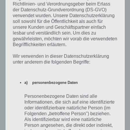
Paket
Richtlinien- und Verordnungsgeber beim Erlass
der Datenschutz-Grundverordnung (DS-GVO)
Gratis-Land-
Kostenlose
2
21.000
verwendet wurden. Unsere Datenschutzerklärung
Marke
Landerweiterung
soll sowohl für die Öffentlichkeit als auch für
unsere Kunden und Geschäftspartner einfach
3
Elterninsel-Tor
31.600
Dekoration
lesbar und verständlich sein. Um dies zu
gewährleisten, möchten wir vorab die verwendeten
Child Care
4
42.200
Gebäude
Center
Begrifflichkeiten erläutern.
Itchy &
500 Itchy & Scratchy
Wir verwenden in dieser Datenschutzerklärung
5
52.800
Scratchy Geld
Geld
unter anderem die folgenden Begriffe:
Corporal
6
63.400
Neue Figur
Punishment
a) personenbezogene Daten
Personenbezogene Daten sind alle
Informationen, die sich auf eine identifizierte
Kalender mit Zeitplan für zu Akt 3 des Itchy
oder identifizierbare natürliche Person (im
Folgenden „betroffene Person") beziehen.
& Scratchy Land Events
Als identifizierbar wird eine natürliche
Person angesehen, die direkt oder indirekt,
Auch dieses mal wieder der Kalender zu Akt 3. Dieser zeigt dir wie