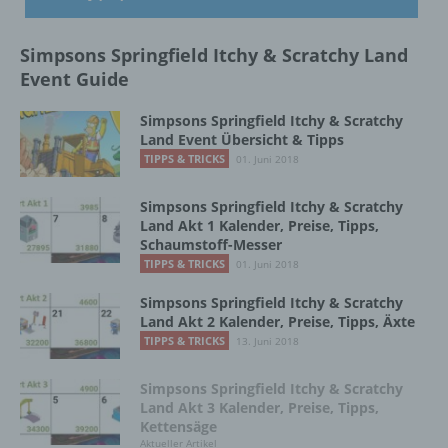
oder andere Stelle, die allein oder
gemeinsam mit anderen über die Zwecke
Simpsons Springfield Itchy & Scratchy Land
und Mittel der Verarbeitung von
Event Guide
personenbezogenen Daten entscheidet.
Sind die Zwecke und Mittel dieser
Verarbeitung durch das Unionsrecht oder
Simpsons Springfield Itchy & Scratchy
das Recht der Mitgliedstaaten vorgegeben,
Land Event Übersicht & Tipps
so kann der Verantwortliche
TIPPS & TRICKS
01. Juni 2018
beziehungsweise können die bestimmten
Kriterien seiner Benennung nach dem
Simpsons Springfield Itchy & Scratchy
Unionsrecht oder dem Recht der
Land Akt 1 Kalender, Preise, Tipps,
Mitgliedstaaten vorgesehen werden.
Schaumstoff-Messer
TIPPS & TRICKS
01. Juni 2018
Simpsons Springfield Itchy & Scratchy
h) Auftragsverarbeiter
Land Akt 2 Kalender, Preise, Tipps, Äxte
TIPPS & TRICKS
13. Juni 2018
Auftragsverarbeiter ist eine natürliche oder
juristische Person, Behörde, Einrichtung
Simpsons Springfield Itchy & Scratchy
oder andere Stelle, die personenbezogene
Land Akt 3 Kalender, Preise, Tipps,
Daten im Auftrag des Verantwortlichen
Kettensäge
verarbeitet.
Aktueller Artikel