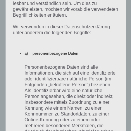
lesbar und verständlich sein. Um dies zu
Ist der Start geglückt, kann die Stadt weiter aufgebaut werden.
gewährleisten, möchten wir vorab die verwendeten
Befindest du dich noch in den ersten Gebieten, ist der Platz sehr
Begrifflichkeiten erläutern.
beschränkt. Erst später schaltest du deutlich größere Karten frei.
Wir verwenden in dieser Datenschutzerklärung
Probiere dich in den kleineren Regionen aus und schau, welche
unter anderem die folgenden Begriffe:
Strategie zum Erfolg führt.
Worauf muss ich nun achten?
a) personenbezogene Daten
Ein Tipp von mir: Achte einfach auf die Zufriedenheit und die grünen
Personenbezogene Daten sind alle
/ blauen und gelben Balken am Rand. Anhand der Zufriedenheit
Informationen, die sich auf eine identifizierte
kannst du sehen, was deine Bevölkerung wünscht. Zum Start ist
oder identifizierbare natürliche Person (im
vieles bei 50 Prozent, bspw. die Religion. Baust du nun eine Kirche
Folgenden „betroffene Person") beziehen.
oder ähnliches, verbessert sich dessen Wertung.
Als identifizierbar wird eine natürliche
Person angesehen, die direkt oder indirekt,
insbesondere mittels Zuordnung zu einer
Meine Empfehlung: Religion, Sport und Co sind zweitrangig. Baue
Kennung wie einem Namen, zu einer
diese also erst am Ende, wenn du genügend Geld hast und alles
Kennnummer, zu Standortdaten, zu einer
freigeschaltet hast. Sorge lieber mit Wohngebieten, Gewerbe und
Online-Kennung oder zu einem oder
Industrie der Stufe 2 für höhere Einnahmen bevor du deine Stadt
mehreren besonderen Merkmalen, die
verschönerst.