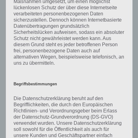
Problem
Maßnahmen umgesetzt, um einen möglichst
lückenlosen Schutz der über diese Internetseite
verarbeiteten personenbezogenen Daten
sicherzustellen. Dennoch können Internetbasierte
Gesundheit erst mit Stufe 3 – Was tun?
Datenübertragungen grundsätzlich
Sicherheitslücken aufweisen, sodass ein absoluter
Solltest du in TheoTown die Information bezüglich Gesundheit
Schutz nicht gewährleistet werden kann. Aus
bekommen, obwohl du noch nicht einmal auf Stufe 3 bist und so
diesem Grund steht es jeder betroffenen Person
auch keinen Arzt bauen kannst, dann schau mal auf die
frei, personenbezogene Daten auch auf
Verschmutzung des Wassers. Auch wenn du es im Wohngebiet
alternativen Wegen, beispielsweise telefonisch, an
errichtet hast, wird es durch den Verkehr verschmutzt. Entweder du
uns zu übermitteln.
platzierst es gleich ganz weit weg (was aber Stromtrassen erfordert)
oder du baust einen zweiten Wasserturm weiter weg vom ersten im
Wohngebiet und schon sinkt die Verschmutzung. Sorge lediglich
Begriffsbestimmungen
dafür, dass auch dieser Wasserturm an das vorige Wassernetz
angeschlossen wird.
Die Datenschutzerklärung beruht auf den
Begrifflichkeiten, die durch den Europäischen
Sobald du dann Stufe 3 erreicht hast, kannst du dann auch das
Richtlinien- und Verordnungsgeber beim Erlass
Ärztehaus bauen.
der Datenschutz-Grundverordnung (DS-GVO)
verwendet wurden. Unsere Datenschutzerklärung
soll sowohl für die Öffentlichkeit als auch für
TheoTown: Stadt aufbauen
unsere Kunden und Geschäftspartner einfach