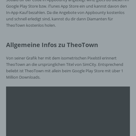
Person, Behörde, Einrichtung oder andere
Google Play Store bzw. iTunes App Store ein und kannst davon den
Stelle, der personenbezogene Daten
In-App-Kauf bezahlen. Da die Angebote von Appbounty kostenlos
offengelegt werden, unabhängig davon, ob
und schnell erledigt sind, kannst du dir dann Diamanten für
es sich bei ihr um einen Dritten handelt oder
TheoTown kostenlos holen.
nicht. Behörden, die im Rahmen eines
bestimmten Untersuchungsauftrags nach
dem Unionsrecht oder dem Recht der
Allgemeine Infos zu TheoTown
Mitgliedstaaten möglicherweise
personenbezogene Daten erhalten, gelten
Von seiner Grafik her mit dem isometrischen Pixelstil erinnert
jedoch nicht als Empfänger.
TheoTown an die ursprünglichen Titel von SimCity. Entsprechend
beliebt ist TheoTown mit allein beim Google Play Store mit über 1
Million Downloads.
j) Dritter
Dritter ist eine natürliche oder juristische
Person, Behörde, Einrichtung oder andere
Stelle außer der betroffenen Person, dem
Verantwortlichen, dem Auftragsverarbeiter
und den Personen, die unter der
unmittelbaren Verantwortung des
Verantwortlichen oder des