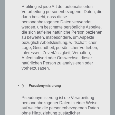
weitere Gebiete kostenlos freischalten kannst, was jedoch stets 30
Profiling ist jede Art der automatisierten
Minuten dauert und maximal 2 Gebiete zur gleichen Zeit freischalten
Verarbeitung personenbezogener Daten, die
kannst. Sorge also stets dafür neue Gebiete freizuschalten, wenn du
darin besteht, dass diese
am Smartphone / Tablet bist, um schnell auch die Gebiete am Rand
personenbezogenen Daten verwendet
zu bekommen. Diese sind nämlich von der Fläche her deutlich
werden, um bestimmte persönliche Aspekte,
größer und du so auch deutlich größere Metropolen bauen kannst
die sich auf eine natürliche Person beziehen,
als bei deinen ersten Versuchen.
zu bewerten, insbesondere, um Aspekte
bezüglich Arbeitsleistung, wirtschaftlicher
Lage, Gesundheit, persönlicher Vorlieben,
Wie kann ich nochmal von vorne beginnen?
Interessen, Zuverlässigkeit, Verhalten,
Aufenthaltsort oder Ortswechsel dieser
natürlichen Person zu analysieren oder
Hast du dich beim Bau von TheoTown vertan, bist Pleite oder
vorherzusagen.
kommst einfach nicht weiter? Dann gehe in die Regionsübersicht,
tippe auf das Gebiet und dann ist dort ein Bulldozer zu sehen,
wodurch du die Stadt niederreißen und neu beginnen kannst.
f) Pseudonymisierung
Haben Städte in der Region Einfluss auf
Pseudonymisierung ist die Verarbeitung
andere?
personenbezogener Daten in einer Weise,
auf welche die personenbezogenen Daten
Nein! Jede Stadt ist in sich gekapselt, es gibt also keinen Austausch
ohne Hinzuziehung zusätzlicher