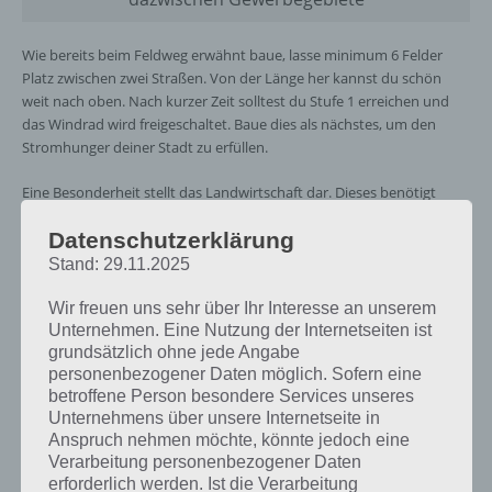
Wie bereits beim Feldweg erwähnt baue, lasse minimum 6 Felder
Platz zwischen zwei Straßen. Von der Länge her kannst du schön
weit nach oben. Nach kurzer Zeit solltest du Stufe 1 erreichen und
das Windrad wird freigeschaltet. Baue dies als nächstes, um den
Stromhunger deiner Stadt zu erfüllen.
Eine Besonderheit stellt das Landwirtschaft dar. Dieses benötigt
keinen Wasseranschluss. Auch die Landwirtschaft solltest du neben
Datenschutzerklärung
der Industrie errichten, um deiner Bevölkerung einfache Jobs zu
verschaffen.
Stand: 29.11.2025
Wir freuen uns sehr über Ihr Interesse an unserem
Feuerwehr, mehr Gebiete – So gehts weiter
Unternehmen. Eine Nutzung der Internetseiten ist
grundsätzlich ohne jede Angabe
in TheoTown
personenbezogener Daten möglich. Sofern eine
betroffene Person besondere Services unseres
Nun musst du deine Gebiete stetig erweitern. Je nachdem was oben
Unternehmens über unsere Internetseite in
links von dir gefordert wird, baue dies als nächstes. Achte auch stets
Anspruch nehmen möchte, könnte jedoch eine
auf die Zufriedenheit deiner Bevölkerung. Feuerwehr und Parks
Verarbeitung personenbezogener Daten
erhöhen schon frühzeitig die Zufriedenheit, wodurch auch mehr
erforderlich werden. Ist die Verarbeitung