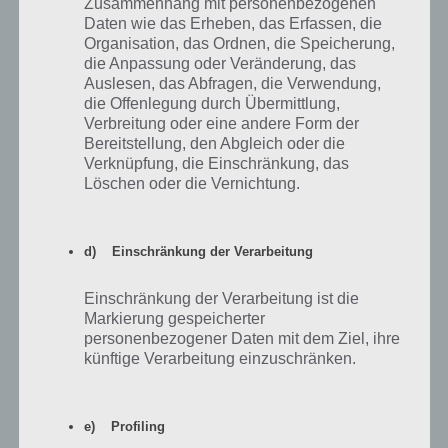
Zusammenhang mit personenbezogenen
Daten wie das Erheben, das Erfassen, die
Organisation, das Ordnen, die Speicherung,
die Anpassung oder Veränderung, das
Auslesen, das Abfragen, die Verwendung,
die Offenlegung durch Übermittlung,
Verbreitung oder eine andere Form der
Bereitstellung, den Abgleich oder die
Verknüpfung, die Einschränkung, das
Löschen oder die Vernichtung.
DU kannst in TheoTown die Steuern erhöhen, was
d) Einschränkung der Verarbeitung
sich jedoch negativ auf die Zufriedenheit auswirkt. Ein
guter Wert ist 8 Prozent, brauchst du Geld kannst du
Einschränkung der Verarbeitung ist die
es aber problemlos auch höher stellen
Markierung gespeicherter
personenbezogener Daten mit dem Ziel, ihre
künftige Verarbeitung einzuschränken.
Wie komme ich an mehr Land / größere
Karten in TheoTown?
e) Profiling
Begib dich dazu in die Regionsansicht. Du wirst feststellen, dass du