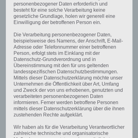
Einwohner einziehen.
personenbezogener Daten erforderlich und
besteht für eine solche Verarbeitung keine
Weiterhin muss dann die Mülldeponie gebaut werden, um den Müll
gesetzliche Grundlage, holen wir generell eine
zu entsorgen. Eine Warnung ist dabei stets ein
trauriges Smiley-
Einwilligung der betroffenen Person ein.
Symbol
. Tippst du das Gebäude an, siehst du, was gerade negativ
die Bevölkerung belastet. Erst wenn du diesen Umstand beseitigst,
Die Verarbeitung personenbezogener Daten,
werden neue Einwohner einziehen.
beispielsweise des Namens, der Anschrift, E-Mail-
Adresse oder Telefonnummer einer betroffenen
Person, erfolgt stets im Einklang mit der
Datenschutz-Grundverordnung und in
Übereinstimmung mit den für uns geltenden
landesspezifischen Datenschutzbestimmungen.
Mittels dieser Datenschutzerklärung möchte unser
Unternehmen die Öffentlichkeit über Art, Umfang
und Zweck der von uns erhobenen, genutzten und
verarbeiteten personenbezogenen Daten
informieren. Ferner werden betroffene Personen
mittels dieser Datenschutzerklärung über die ihnen
zustehenden Rechte aufgeklärt.
Sobald ein Smiley in TheoTown auftaucht, schau dir
Wir haben als für die Verarbeitung Verantwortlicher
an, warum der Bewohner unzufrieden ist und löse das
zahlreiche technische und organisatorische