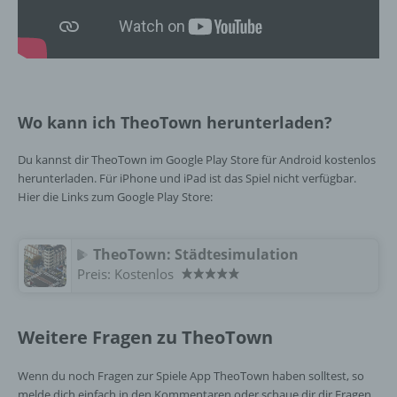
Auftragsverarbeiters befugt sind, die
personenbezogenen Daten zu verarbeiten.
k) Einwilligung
Wo kann ich TheoTown herunterladen?
Einwilligung ist jede von der betroffenen
Person freiwillig für den bestimmten Fall in
informierter Weise und unmissverständlich
Du kannst dir TheoTown im Google Play Store für Android kostenlos
abgegebene Willensbekundung in Form
herunterladen. Für iPhone und iPad ist das Spiel nicht verfügbar.
einer Erklärung oder einer sonstigen
Hier die Links zum Google Play Store:
eindeutigen bestätigenden Handlung, mit der
die betroffene Person zu verstehen gibt, dass
sie mit der Verarbeitung der sie betreffenden
TheoTown: Städtesimulation
personenbezogenen Daten einverstanden
Preis:
Kostenlos
ist.
Weitere Fragen zu TheoTown
Name und Anschrift des für die Verarbeitung
Verantwortlichen
Wenn du noch Fragen zur Spiele App TheoTown haben solltest, so
melde dich einfach in den Kommentaren oder schaue dir dir Fragen