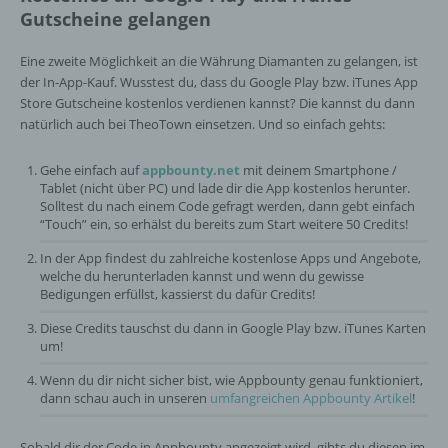
Verarbeitung durch das Unionsrecht oder
Gutscheine gelangen
das Recht der Mitgliedstaaten vorgegeben,
so kann der Verantwortliche
Eine zweite Möglichkeit an die Währung Diamanten zu gelangen, ist
beziehungsweise können die bestimmten
der In-App-Kauf. Wusstest du, dass du Google Play bzw. iTunes App
Kriterien seiner Benennung nach dem
Store Gutscheine kostenlos verdienen kannst? Die kannst du dann
Unionsrecht oder dem Recht der
natürlich auch bei TheoTown einsetzen. Und so einfach gehts:
Mitgliedstaaten vorgesehen werden.
Gehe einfach auf
appbounty.net
mit deinem Smartphone /
Tablet (nicht über PC) und lade dir die App kostenlos herunter.
h) Auftragsverarbeiter
Solltest du nach einem Code gefragt werden, dann gebt einfach
“Touch” ein, so erhälst du bereits zum Start weitere 50 Credits!
Auftragsverarbeiter ist eine natürliche oder
In der App findest du zahlreiche kostenlose Apps und Angebote,
juristische Person, Behörde, Einrichtung
welche du herunterladen kannst und wenn du gewisse
oder andere Stelle, die personenbezogene
Bedigungen erfüllst, kassierst du dafür Credits!
Daten im Auftrag des Verantwortlichen
Diese Credits tauschst du dann in Google Play bzw. iTunes Karten
verarbeitet.
um!
Wenn du dir nicht sicher bist, wie Appbounty genau funktioniert,
dann schau auch in unseren
umfangreichen Appbounty Artikel
!
i) Empfänger
Empfänger ist eine natürliche oder juristische
Sobald dir der Code in Appbounty angezeigt wird, gibts du diesen im