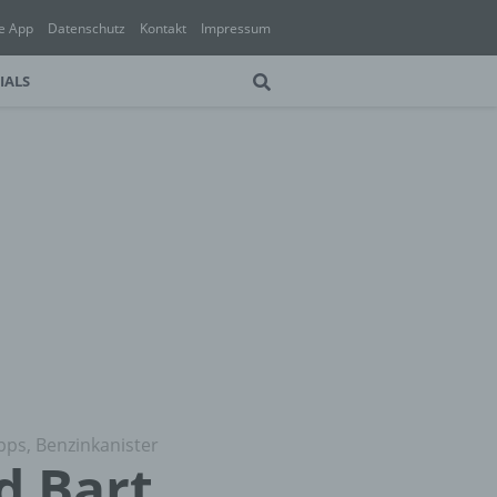
e App
Datenschutz
Kontakt
Impressum
IALS
ipps, Benzinkanister
d Bart