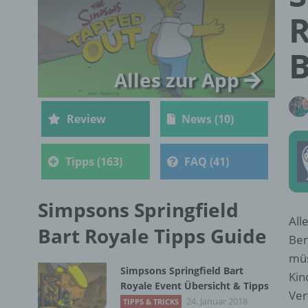
R
B
Alles zur App
Review
News (10)
Tipps (163)
FAQ (41)
Simpsons Springfield
All
Bart Royale Tipps Guide
Ben
müs
Simpsons Springfield Bart
Kin
Royale Event Übersicht & Tipps
Ver
24. Januar 2018
TIPPS & TRICKS