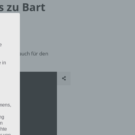
s zu Bart
e
weiterhin auch für den
 in
mens,
ng
en
chte