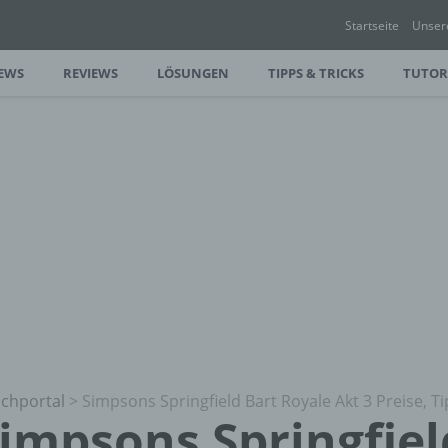
Startseite
Unser
EWS
REVIEWS
LÖSUNGEN
TIPPS & TRICKS
TUTOR
chportal
>
Simpsons Springfield Bart Royale Akt 3 Preise, T
impsons Springfiel