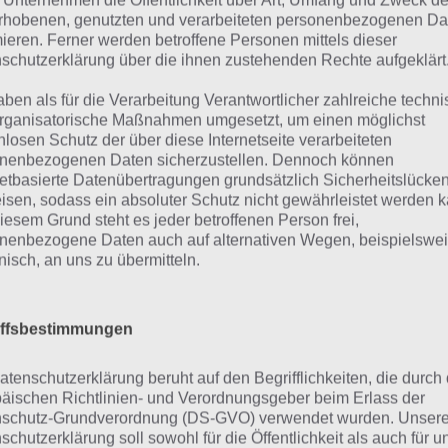
 Unternehmen die Öffentlichkeit über Art, Umfang und Zweck de
rhobenen, genutzten und verarbeiteten personenbezogenen Da
mieren. Ferner werden betroffene Personen mittels dieser
schutzerklärung über die ihnen zustehenden Rechte aufgeklärt
aben als für die Verarbeitung Verantwortlicher zahlreiche techn
rganisatorische Maßnahmen umgesetzt, um einen möglichst
nlosen Schutz der über diese Internetseite verarbeiteten
nenbezogenen Daten sicherzustellen. Dennoch können
netbasierte Datenübertragungen grundsätzlich Sicherheitslücke
isen, sodass ein absoluter Schutz nicht gewährleistet werden k
iesem Grund steht es jeder betroffenen Person frei,
o gelangst du an die Eventwähru
nenbezogene Daten auch auf alternativen Wegen, beispielswe
onisch, an uns zu übermitteln.
enzinkanister in Akt 3
iffsbestimmungen
Akt 3 musst du nun Benzinkanister sammeln, um die ebenfa
izuschalten. Dabei sind keine weiteren Möglichkeiten hi
atenschutzerklärung beruht auf den Begrifflichkeiten, die durch
tzdem wollen wir nochmal darauf hinweisen:
äischen Richtlinien- und Verordnungsgeber beim Erlass der
schutz-Grundverordnung (DS-GVO) verwendet wurden. Unser
schutzerklärung soll sowohl für die Öffentlichkeit als auch für u
pringfield-Bewohner beim Grobian Fort geben (Angreifen br