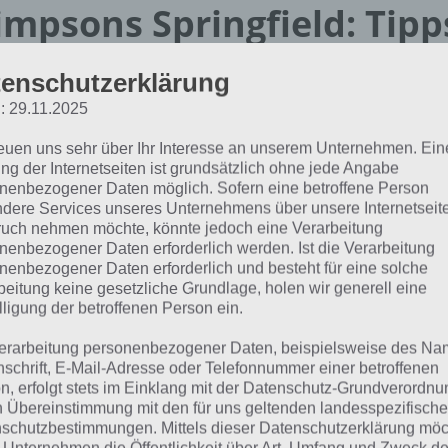
impsons Springfield: Tipp
oyale Akt 3
enschutzerklärung
: 29.11.2025
dex]
reuen uns sehr über Ihr Interesse an unserem Unternehmen. Ein
ng der Internetseiten ist grundsätzlich ohne jede Angabe
 Video stellt die Tipps noch bezüglich Akt 1 dar, gilt aber 
nenbezogener Daten möglich. Sofern eine betroffene Person
tten Akt des Events:
dere Services unseres Unternehmens über unsere Internetseite
uch nehmen möchte, könnte jedoch eine Verarbeitung
nenbezogener Daten erforderlich werden. Ist die Verarbeitung
nenbezogener Daten erforderlich und besteht für eine solche
beitung keine gesetzliche Grundlage, holen wir generell eine
lligung der betroffenen Person ein.
erarbeitung personenbezogener Daten, beispielsweise des Na
nschrift, E-Mail-Adresse oder Telefonnummer einer betroffenen
n, erfolgt stets im Einklang mit der Datenschutz-Grundverordnu
n Übereinstimmung mit den für uns geltenden landesspezifisch
schutzbestimmungen. Mittels dieser Datenschutzerklärung mö