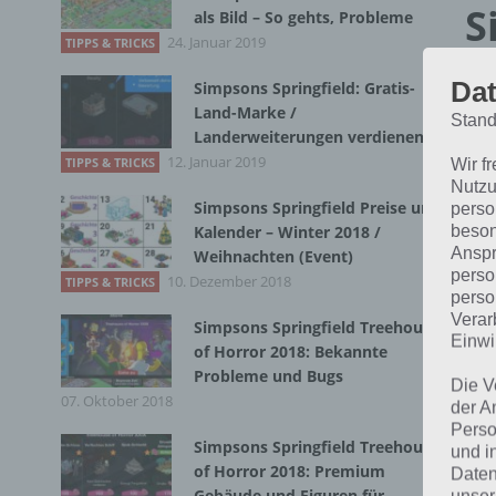
S
als Bild – So gehts, Probleme
24. Januar 2019
TIPPS & TRICKS
R
Dat
Simpsons Springfield: Gratis-
Land-Marke /
Stand
Landerweiterungen verdienen
[in
12. Januar 2019
TIPPS & TRICKS
Wir f
Nutzu
Das
Simpsons Springfield Preise und
perso
dri
beson
Kalender – Winter 2018 /
Anspr
Weihnachten (Event)
perso
10. Dezember 2018
TIPPS & TRICKS
perso
Verar
Simpsons Springfield Treehouse
Einwi
of Horror 2018: Bekannte
Probleme und Bugs
Die V
07. Oktober 2018
der A
Perso
Simpsons Springfield Treehouse
und i
of Horror 2018: Premium
Daten
Gebäude und Figuren für