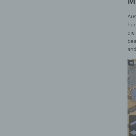
M
Aus
her
die
bea
and