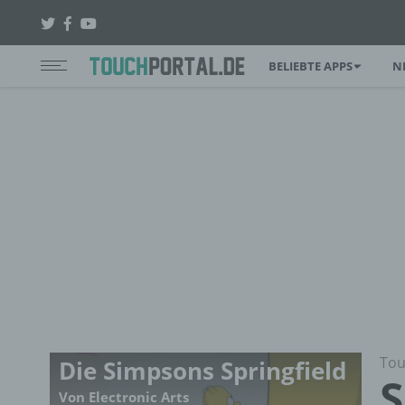
BELIEBTE APPS
N
Tou
Die Simpsons Springfield
S
Von Electronic Arts