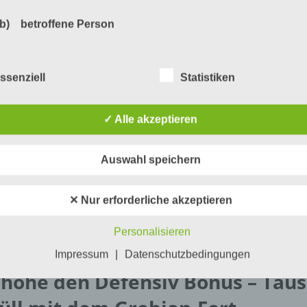
b) betroffene Person
Betroffene Person ist jede identifizierte oder identifizierbare
natürliche Person, deren personenbezogene Daten von dem für
ssenziell
Statistiken
Verarbeitung Verantwortlichen verarbeitet werden.
✓ Alle akzeptieren
c) Verarbeitung
Auswahl speichern
Verarbeitung ist jeder mit oder ohne Hilfe automatisierter Verfa
ausgeführte Vorgang oder jede solche Vorgangsreihe im
Zusammenhang mit personenbezogenen Daten wie das Erheb
agesherausforderungen in Simpsons Springfield bringen di
✕ Nur erforderliche akzeptieren
das Erfassen, die Organisation, das Ordnen, die Speicherung, 
notwendigen Benzinkanister
Anpassung oder Veränderung, das Auslesen, das Abfragen, die
Personalisieren
Verwendung, die Offenlegung durch Übermittlung, Verbreitung 
eine andere Form der Bereitstellung, den Abgleich oder die
Impressum
|
Datenschutzbedingungen
Verknüpfung, die Einschränkung, das Löschen oder die Vernich
rhöhe den Defensiv Bonus – Taus