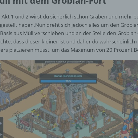
üll mit dem Grobian-Fort
d) Einschränkung der Verarbeitung
 Akt 1 und 2 wirst du sicherlich schon Gräben und mehr b
Einschränkung der Verarbeitung ist die Markierung gespeichert
personenbezogener Daten mit dem Ziel, ihre künftige Verarbeit
gestellt haben.Nun dreht sich jedoch alles um den Grobian
einzuschränken.
 Basis aus Müll verschieben und an der Stelle den Grobian-F
chte, dass dieser kleiner ist und daher du wahrscheinlich
ers platzieren musst, um das Maximum von 20 Prozent B
e) Profiling
Profiling ist jede Art der automatisierten Verarbeitung
personenbezogener Daten, die darin besteht, dass diese
personenbezogenen Daten verwendet werden, um bestimmte
persönliche Aspekte, die sich auf eine natürliche Person bezie
zu bewerten, insbesondere, um Aspekte bezüglich Arbeitsleistu
wirtschaftlicher Lage, Gesundheit, persönlicher Vorlieben, Inter
Zuverlässigkeit, Verhalten, Aufenthaltsort oder Ortswechsel die
natürlichen Person zu analysieren oder vorherzusagen.
f) Pseudonymisierung