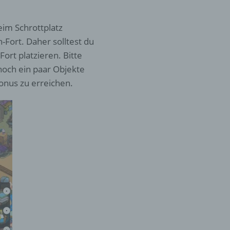
eim Schrottplatz
er
ung
-Fort. Daher solltest du
ort platzieren. Bitte
 noch ein paar Objekte
onus zu erreichen.
hen,
ng,
essen,
ser