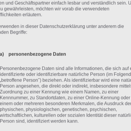
n und Geschäftspartner einfach lesbar und verständlich sein.
Premium Figuren 63 Benzinkanister + Bonus, wenn man Geg
zu gewährleisten, möchten wir vorab die verwendeten
latziert)
flichkeiten erläutern.
eneral Bart freigeschaltet? Diesem kannst du auch einen 8
erwenden in dieser Datenschutzerklärung unter anderem die
bringt dann aber keinen Schrott, nur Benzinkanister)!
nden Begriffe:
robiane in deiner Stadt antippen (10 Benzinkanister)
a) personenbezogene Daten
robiane in anderem Springfield antippen (10 Benzinkanister
ersten 30 Aktionen werden entsprechend so vergütet
Personenbezogene Daten sind alle Informationen, die sich auf 
identifizierte oder identifizierbare natürliche Person (im Folgen
toryline durchspielen
„betroffene Person") beziehen. Als identifizierbar wird eine natü
Person angesehen, die direkt oder indirekt, insbesondere mittel
agesherausforderungen (1500 Benzinkanister – z.B. 40 Grob
Zuordnung zu einer Kennung wie einem Namen, zu einer
Kennnummer, zu Standortdaten, zu einer Online-Kennung oder
einem oder mehreren besonderen Merkmalen, die Ausdruck de
physischen, physiologischen, genetischen, psychischen,
wirtschaftlichen, kulturellen oder sozialen Identität dieser natür
Person sind, identifiziert werden kann.