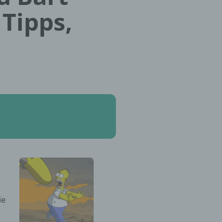
 Tipps,
ie