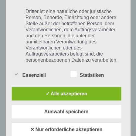
2
Bart
–
auf Level 3
Dritter ist eine natürliche oder juristische
Lass Krabappel zu einem Date
Person, Behörde, Einrichtung oder andere
3
Lisa
4h
gehen
Stelle außer der betroffenen Person, dem
Verantwortlichen, dem Auftragsverarbeiter
4
25 Bob-Klone einfangen
Moe
–
und den Personen, die unter der
unmittelbaren Verantwortung des
Monsarno Research auf Stufe 8
Verantwortlichen oder des
5
Lisa
–
upgraden
Auftragsverarbeiters befugt sind, die
personenbezogenen Daten zu verarbeiten.
Lass 5 Springfielder randalieren
und Krusty Burger zerstören
Lass 5 Springfielder randalieren
Essenziell
Statistiken
6
Bart
24h
und den Kwik-E-Mart plündern
k) Einwilligung
Lass Bürgermeister Quimby sich
im braunen Haus verstecken
✓ Alle akzeptieren
Einwilligung ist jede von der betroffenen
Person freiwillig für den bestimmten Fall in
informierter Weise und unmissverständlich
Auswahl speichern
abgegebene Willensbekundung in Form
Die weiteren Storylines werden wir in Kürze hier ergänzen.
einer Erklärung oder einer sonstigen
eindeutigen bestätigenden Handlung, mit der
✕ Nur erforderliche akzeptieren
die betroffene Person zu verstehen gibt, dass