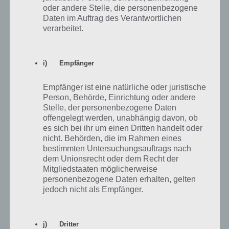
Nachdem die vier Teile bei “Die Supper wird langsam interessant” in
oder andere Stelle, die personenbezogene
Simpsons Springfield abgeschlossen wurden ist, startet “Die
Daten im Auftrag des Verantwortlichen
Wissenschaft des Kochens”. Dazu muss Bart frei sein. Dazu baust du
verarbeitet.
den Herbizid Spritzer und kannst ab sofort Bob-Klone in einem
größeren Bereich vernichten. Danach geht es mit Widerstand weiter.
i) Empfänger
Widerstand: Schalte Tingeltangel Bob beim
Terwilligers Event von Simpsons Springfield
Empfänger ist eine natürliche oder juristische
Person, Behörde, Einrichtung oder andere
frei
Stelle, der personenbezogene Daten
offengelegt werden, unabhängig davon, ob
Nachdem du die nachfolgenden sechs Teile fertiggestellt hast,
es sich bei ihr um einen Dritten handelt oder
kommt als nächstes, dass du das Opernhaus bauen musst. Nach
nicht. Behörden, die im Rahmen eines
dem Bau kommt Tingeltangel-Bob ins Spiel.
bestimmten Untersuchungsauftrags nach
dem Unionsrecht oder dem Recht der
Mitgliedstaaten möglicherweise
Auslösende
Teil
Beschreibung
Dauer
Person
personenbezogene Daten erhalten, gelten
jedoch nicht als Empfänger.
Lass den Comicverkäufer Cosmic
1
Bart
6h
Wars spielen
j) Dritter
Upgrade Frinks Herbizid Spritzer