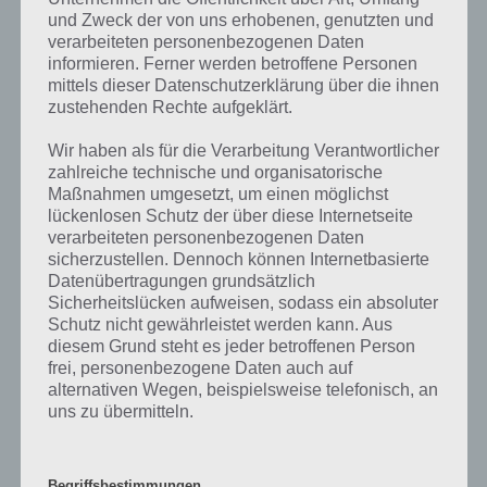
Widerstand fertiggestellt hast, muss als nächstes die Freiluft-Opern-
und Zweck der von uns erhobenen, genutzten und
Bühne errichtet werden. Nach weiteren 24 Stunden ist das
verarbeiteten personenbezogenen Daten
informieren. Ferner werden betroffene Personen
Opernhaus fertig und Tingeltangel-Bob kommt ins Spiel.
mittels dieser Datenschutzerklärung über die ihnen
zustehenden Rechte aufgeklärt.
Wir haben als für die Verarbeitung Verantwortlicher
zahlreiche technische und organisatorische
Maßnahmen umgesetzt, um einen möglichst
lückenlosen Schutz der über diese Internetseite
verarbeiteten personenbezogenen Daten
sicherzustellen. Dennoch können Internetbasierte
Datenübertragungen grundsätzlich
Sicherheitslücken aufweisen, sodass ein absoluter
Schutz nicht gewährleistet werden kann. Aus
diesem Grund steht es jeder betroffenen Person
So gelangst du an Tingeltangel-Bob in Simpsons
frei, personenbezogene Daten auch auf
alternativen Wegen, beispielsweise telefonisch, an
Springfield
uns zu übermitteln.
Preise von Akt 2 in der Übersicht
Begriffsbestimmungen