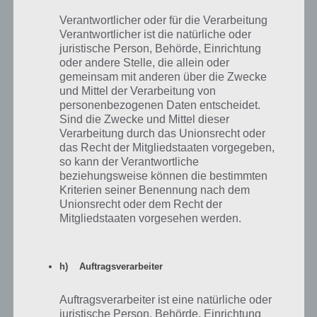
Auslösende
Teil
Beschreibung
Dauer
Verantwortlicher oder für die Verarbeitung
Person
Verantwortlicher ist die natürliche oder
juristische Person, Behörde, Einrichtung
1
5 Bob-Klone antippen
Homer
sofort
oder andere Stelle, die allein oder
gemeinsam mit anderen über die Zwecke
Lisa soll sich bei Monsarno
und Mittel der Verarbeitung von
vorstellen
2
Lisa
2 x 4h
Lisa soll knallharte Fragen
personenbezogenen Daten entscheidet.
stellen
Sind die Zwecke und Mittel dieser
Verarbeitung durch das Unionsrecht oder
Lass Bart sich in seinem
das Recht der Mitgliedstaaten vorgegeben,
3
Lisa
24h
Baumhaus verstecken
so kann der Verantwortliche
beziehungsweise können die bestimmten
Lass Bart sich im braunen Haus
Kriterien seiner Benennung nach dem
4
Bart
24h
verstecken
Unionsrecht oder dem Recht der
Mitgliedstaaten vorgesehen werden.
h) Auftragsverarbeiter
Die Wissenschaft des Kochens: Der Herbzid-
Spritzer wird freigeschaltet
Auftragsverarbeiter ist eine natürliche oder
juristische Person, Behörde, Einrichtung