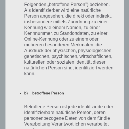
Folgenden „betroffene Person") beziehen.
beschrieben.
Als identifizierbar wird eine natürliche
Person angesehen, die direkt oder indirekt,
Preis
Gasmasken
insbesondere mittels Zuordnung zu einer
Kennung wie einem Namen, zu einer
Harken
1050
Kennnummer, zu Standortdaten, zu einer
Online-Kennung oder zu einem oder
200 Dünger
1550
mehreren besonderen Merkmalen, die
Ausdruck der physischen, physiologischen,
200 DNA
2100
genetischen, psychischen, wirtschaftlichen,
kulturellen oder sozialen Identität dieser
Hochunsicherheits-Gefängnis
4200
natürlichen Person sind, identifiziert werden
kann.
200 Mais
6000
50 Setzlinge
7800
b) betroffene Person
200 DNA
11000
Betroffene Person ist jede identifizierte oder
Dr. Robert
16050
identifizierbare natürliche Person, deren
personenbezogene Daten von dem für die
Verarbeitung Verantwortlichen verarbeitet