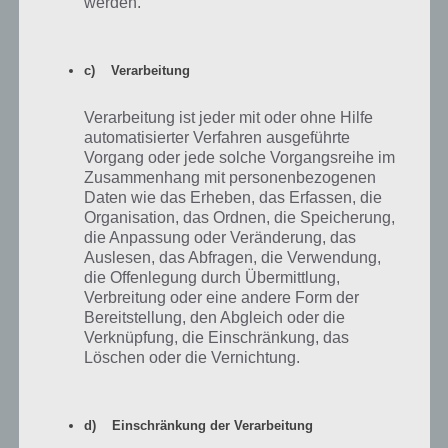
werden.
Kalender für Akt 2 zum Erreichen aller
Preise
c) Verarbeitung
Zum Abschluss haben wir hier noch einen Kalender für Akt 2, in
Verarbeitung ist jeder mit oder ohne Hilfe
welchem ihr einfach und übersichtlich sehen könnt, wann ihr welche
automatisierter Verfahren ausgeführte
Anzahl von Gasmasken erreichen müsst. Da Akt 2 am 11. Mai 2015
Vorgang oder jede solche Vorgangsreihe im
um 10 Uhr endet, haben wir als Enddatum den 10. Mai 2015 gesetzt.
Zusammenhang mit personenbezogenen
Die Angabe gilt immer für den Tag, den ihr um 23:59 Uhr haben
Daten wie das Erheben, das Erfassen, die
solltet.
Organisation, das Ordnen, die Speicherung,
die Anpassung oder Veränderung, das
Auslesen, das Abfragen, die Verwendung,
die Offenlegung durch Übermittlung,
Verbreitung oder eine andere Form der
Bereitstellung, den Abgleich oder die
Verknüpfung, die Einschränkung, das
Löschen oder die Vernichtung.
d) Einschränkung der Verarbeitung