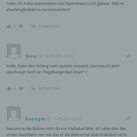
Hallo, ich habe ausversehen das Opernhaus nicht gebaut. Gibt es
Zeichenfolge, durch welche Internetseiten und
eine Möglichkeit es zurückzuholen?
Server dem konkreten Internetbrowser zugeordnet
werden können, in dem das Cookie gespeichert
wurde. Dies ermöglicht es den besuchten
Antworten
0
Internetseiten und Servern, den individuellen
Browser der betroffenen Person von anderen
Internetbrowsern, die andere Cookies enthalten,
zu unterscheiden. Ein bestimmter Internetbrowser
kann über die eindeutige Cookie-ID wiedererkannt
Nina
16.05.2015 14:51
und identifiziert werden.
Hallo, habe den Anfang vom Update verpasst, komme ich jetzt
überhaupt noch an Tingeltangel Bob dran? :(
Durch den Einsatz von Cookies kann den Nutzern
dieser Internetseite nutzerfreundlichere Services
bereitstellen, die ohne die Cookie-Setzung nicht
Antworten
0
möglich wären.
Mittels eines Cookies können die Informationen
und Angebote auf unserer Internetseite im Sinne
des Benutzers optimiert werden. Cookies
Anonym
15.05.2015 22:01
ermöglichen uns, wie bereits erwähnt, die
Benutzer unserer Internetseite wiederzuerkennen.
bekomme die Bühne nicht da mir KArbabel fehlt. ich sehe aber bei
Zweck dieser Wiedererkennung ist es, den
einem Nachbarn von mir das er die Bühne hat aber Krababel nicht.