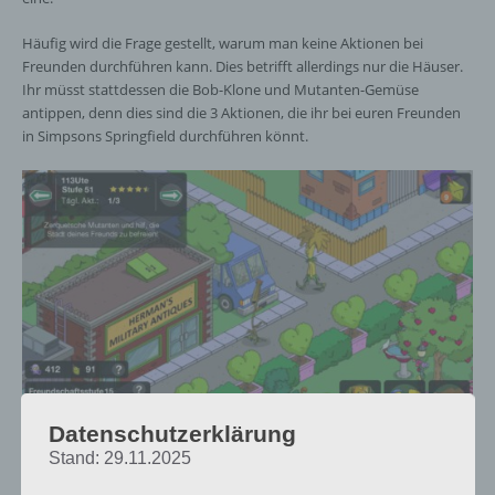
Häufig wird die Frage gestellt, warum man keine Aktionen bei
Freunden durchführen kann. Dies betrifft allerdings nur die Häuser.
Ihr müsst stattdessen die Bob-Klone und Mutanten-Gemüse
antippen, denn dies sind die 3 Aktionen, die ihr bei euren Freunden
in Simpsons Springfield durchführen könnt.
Datenschutzerklärung
Besuche deine Freunde und Nachbarn in Simpsons
Stand: 29.11.2025
Springfield, um Gasmasken zu sammeln und Setzlinge
zu platzieren