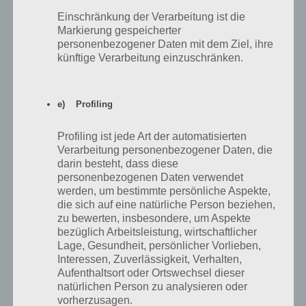
Einschränkung der Verarbeitung ist die
Kalender für Akt 2 zum Erreichen aller Preise in
Markierung gespeicherter
Simpsons Springfield
personenbezogener Daten mit dem Ziel, ihre
künftige Verarbeitung einzuschränken.
Storyline zu Simpsons
e) Profiling
Springfield Terwilligers Akt 2
Profiling ist jede Art der automatisierten
Zum Abschluss wollen wir nun noch auf die Storyline bei Akt 2
Verarbeitung personenbezogener Daten, die
eingehen. So wird diese von Homer gestartet, aber nicht
darin besteht, dass diese
automatisch. Diese heißt “Die Suppe wird langsam interessant”.
personenbezogenen Daten verwendet
Sobald ihr Dr. Robert freischaltet, dann wird auch dieser eine
werden, um bestimmte persönliche Aspekte,
Storyline starten.
die sich auf eine natürliche Person beziehen,
zu bewerten, insbesondere, um Aspekte
bezüglich Arbeitsleistung, wirtschaftlicher
Die Suppe wird langsam interessant – Die
Lage, Gesundheit, persönlicher Vorlieben,
erste Storyline in Akt 2
Interessen, Zuverlässigkeit, Verhalten,
Aufenthaltsort oder Ortswechsel dieser
natürlichen Person zu analysieren oder
Wie bereits erwähnt ist die erste Storyline in Akt 2 Die Suppe wird
vorherzusagen.
langsam interessant. Hier müsst ihr im ersten Schritt 5 Bob-Klone