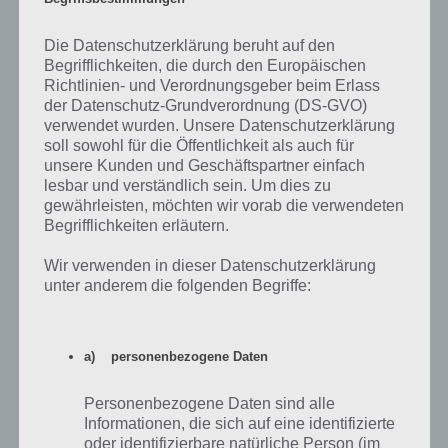
Mit Start von Akt 2 sind insgesamt 8 neue Preise hinzugekomme,
Die Datenschutzerklärung beruht auf den
wobei es lediglich ein neues Gebäude und eine neue Figur gibt. Der
Begrifflichkeiten, die durch den Europäischen
Rest sind Währungen für das Spiel.
Richtlinien- und Verordnungsgeber beim Erlass
der Datenschutz-Grundverordnung (DS-GVO)
verwendet wurden. Unsere Datenschutzerklärung
soll sowohl für die Öffentlichkeit als auch für
unsere Kunden und Geschäftspartner einfach
lesbar und verständlich sein. Um dies zu
gewährleisten, möchten wir vorab die verwendeten
Begrifflichkeiten erläutern.
Wir verwenden in dieser Datenschutzerklärung
unter anderem die folgenden Begriffe:
Akt 2 Preise von Simpsons Springfield
a) personenbezogene Daten
Personenbezogene Daten sind alle
Nachfolgend eine Übersicht über die Preise in Akt 2 und wie viele
Informationen, die sich auf eine identifizierte
Gasmasken ihr dafür sammelt müsst. Wie ihr an Gasmasken in
oder identifizierbare natürliche Person (im
Simpsons Springfield gelangt, haben wir bereits in den Tipps