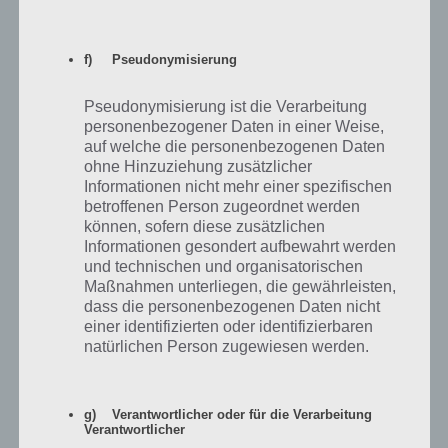
antippen.
f) Pseudonymisierung
Pseudonymisierung ist die Verarbeitung
personenbezogener Daten in einer Weise,
auf welche die personenbezogenen Daten
ohne Hinzuziehung zusätzlicher
Informationen nicht mehr einer spezifischen
betroffenen Person zugeordnet werden
können, sofern diese zusätzlichen
Informationen gesondert aufbewahrt werden
und technischen und organisatorischen
Maßnahmen unterliegen, die gewährleisten,
Mit Start von Akt 2 beginnt die Storyline Die Supper
dass die personenbezogenen Daten nicht
wird langsam interessant beim Simpsons Springfield
einer identifizierten oder identifizierbaren
Terwilligers Event
natürlichen Person zugewiesen werden.
Hier die Gesamte Storyline zu Die Suppe wird langsam interessant in
Simpsons Springfield:
g) Verantwortlicher oder für die Verarbeitung
Verantwortlicher