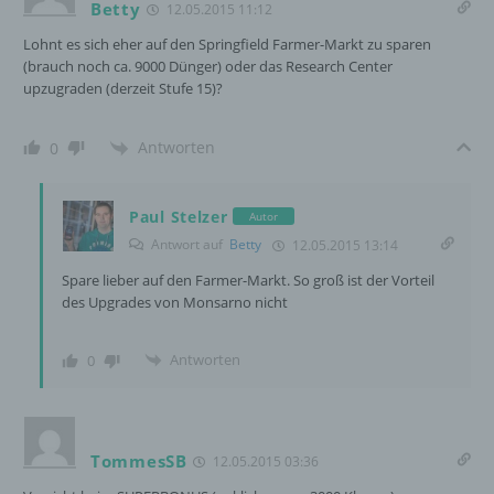
Betty
12.05.2015 11:12
und die Datensicherheit in unserem Unternehmen
Lohnt es sich eher auf den Springfield Farmer-Markt zu sparen
zu erhöhen, um letztlich ein optimales
(brauch noch ca. 9000 Dünger) oder das Research Center
Schutzniveau für die von uns verarbeiteten
upzugraden (derzeit Stufe 15)?
personenbezogenen Daten sicherzustellen. Die
anonymen Daten der Server-Logfiles werden
getrennt von allen durch eine betroffene Person
Antworten
0
angegebenen personenbezogenen Daten
gespeichert.
Paul Stelzer
Autor
Antwort auf
Betty
12.05.2015 13:14
Registrierung auf unserer Internetseite
Spare lieber auf den Farmer-Markt. So groß ist der Vorteil
des Upgrades von Monsarno nicht
Die betroffene Person hat die Möglichkeit, sich auf
der Internetseite des für die Verarbeitung
Verantwortlichen unter Angabe von
Antworten
0
personenbezogenen Daten zu registrieren.
Welche personenbezogenen Daten dabei an den
für die Verarbeitung Verantwortlichen übermittelt
werden, ergibt sich aus der jeweiligen
Eingabemaske, die für die Registrierung
TommesSB
12.05.2015 03:36
verwendet wird. Die von der betroffenen Person