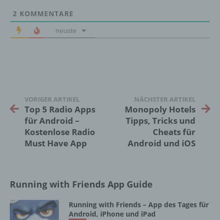
natürlichen Person zugewiesen werden.
2
KOMMENTARE
neuste
g) Verantwortlicher oder für die Verarbeitung
Verantwortlicher
Verantwortlicher oder für die Verarbeitung
Verantwortlicher ist die natürliche oder
juristische Person, Behörde, Einrichtung
oder andere Stelle, die allein oder
VORIGER ARTIKEL
NÄCHSTER ARTIKEL
gemeinsam mit anderen über die Zwecke
Top 5 Radio Apps
Monopoly Hotels
und Mittel der Verarbeitung von
für Android –
Tipps, Tricks und
personenbezogenen Daten entscheidet.
Kostenlose Radio
Cheats für
Sind die Zwecke und Mittel dieser
Must Have App
Android und iOS
Verarbeitung durch das Unionsrecht oder
das Recht der Mitgliedstaaten vorgegeben,
so kann der Verantwortliche
beziehungsweise können die bestimmten
Running with Friends App Guide
Kriterien seiner Benennung nach dem
Unionsrecht oder dem Recht der
Mitgliedstaaten vorgesehen werden.
Running with Friends – App des Tages für
Android, iPhone und iPad