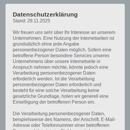
Besonder gefallen hat uns in Stampede Run die zahlreichen
Datenschutzerklärung
Umgebungen und auch die schmalen Gassen (siehe dazu auch
Stand: 29.11.2025
unsere Tipps und Tricks). Damit hat man in Stampede Run viel mehr
zu tun als bspw. in Temple Run. An jeder Ecke lauern Gefahren und
Wir freuen uns sehr über Ihr Interesse an unserem
man kann sich keine Verschnaufpause gönnen. Einen Shop wie man
Unternehmen. Eine Nutzung der Internetseiten ist
ihn aus Tempel Run kennt, gibt es in der Spiele App Stampede Run
grundsätzlich ohne jede Angabe
allerdings nicht.
personenbezogener Daten möglich. Sofern eine
betroffene Person besondere Services unseres
Stampede Run ist derzeit nur für iPhone, iPad und iPod Touch
Unternehmens über unsere Internetseite in
erhältlich. In Kürze soll Stampede Run aber auch für Android
Anspruch nehmen möchte, könnte jedoch eine
released werden. Entsprechend gelten diese Tipps und Tricks
Verarbeitung personenbezogener Daten
natürlich sowohl für iOS als auch für Android.
erforderlich werden. Ist die Verarbeitung
personenbezogener Daten erforderlich und
besteht für eine solche Verarbeitung keine
Stampede Run Tipps und Tricks
gesetzliche Grundlage, holen wir generell eine
Einwilligung der betroffenen Person ein.
Hier haben wir nachfolgend zahlreiche Tipps und Tricks rund um
Stampede Run, mit denen du deine Punktzahl sicher um ein
Die Verarbeitung personenbezogener Daten,
beispielsweise des Namens, der Anschrift, E-Mail-
Vielfaches steigern kannst. Wir haben diese Tipps durch
Adresse oder Telefonnummer einer betroffenen
stundenlanges Spielen verfeinert und wollen euch diese natürlich