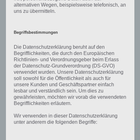
Gelbe und rote Sterne sehen beeindruckend aus, aber das verwirrt.
alternativen Wegen, beispielsweise telefonisch, an
Ihr solltet weniger auf die Sterne gehen, denn diese erhöhen das
uns zu übermitteln.
ganze lediglich um 1. Auch ein roter Stern bringt nur 5 Sterne. Wenn
ihr dagegen Personen umslidet oder Kisten oder Kegel, so bringt
euch das viel mehr. Auch ein Bullenritt in Stampede Run ist besser
Begriffsbestimmungen
als die Sterne einzusammeln.
Die Datenschutzerklärung beruht auf den
Auf Geldsäcke, aber vor allem auf den großen Stern solltet ihr
Begrifflichkeiten, die durch den Europäischen
dagegen achten. Ein solcher großer Stern bringt euch in Stampede
Richtlinien- und Verordnungsgeber beim Erlass
Run 1000 Sterne. Diesen zu verfehlen ist nicht gut.
der Datenschutz-Grundverordnung (DS-GVO)
verwendet wurden. Unsere Datenschutzerklärung
Zusammenfassend lässt sich sagen: Lasst euch nicht von den
soll sowohl für die Öffentlichkeit als auch für
Sternen verwirren und slidet lieber die Gegenstände um.
unsere Kunden und Geschäftspartner einfach
lesbar und verständlich sein. Um dies zu
gewährleisten, möchten wir vorab die verwendeten
Der Bullenritt
Begrifflichkeiten erläutern.
Wir verwenden in dieser Datenschutzerklärung
Wenn die Bullen in die gleiche Richtung wie ihr lauft, könnt ihr einen
unter anderem die folgenden Begriffe:
Bullenritt machen. Dieser bringt euch nicht nur in die Luft, sondern
auch 10 Sterne. Sind dazu noch weitere Bullen vorne dran und ihr
macht so mehrere Bullenritte nacheinander, gibt es noch einen