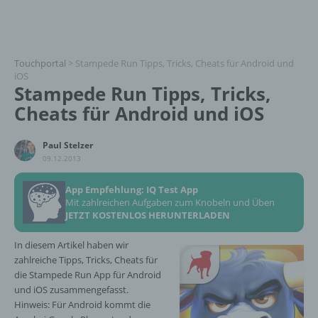
Touchportal
>
Stampede Run Tipps, Tricks, Cheats für Android und
iOS
Stampede Run Tipps, Tricks,
Cheats für Android und iOS
Paul Stelzer
09.12.2013
App Empfehlung: IQ Test App
Mit zahlreichen Aufgaben zum Knobeln und Üben
JETZT KOSTENLOS HERUNTERLADEN
In diesem Artikel haben wir
zahlreiche Tipps, Tricks, Cheats für
die Stampede Run App für Android
und iOS zusammengefasst.
Hinweis: Für Android kommt die