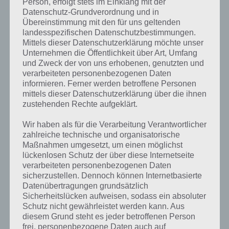
Person, erfolgt stets im Einklang mit der
nicht vorenthalten.
Datenschutz-Grundverordnung und in
Übereinstimmung mit den für uns geltenden
landesspezifischen Datenschutzbestimmungen.
So berechnet sich die Punktzahl in
Mittels dieser Datenschutzerklärung möchte unser
Stampede Run
Unternehmen die Öffentlichkeit über Art, Umfang
und Zweck der von uns erhobenen, genutzten und
Oftmals fragt man sich, wie sich denn die Punktzahl in Stampede
verarbeiteten personenbezogenen Daten
Run berechnet. Dies ist ganz simpel. Man addiert die Anzahl der
informieren. Ferner werden betroffene Personen
Sterne, die man in dem Run aufgesammelt hat und addiert diese auf
mittels dieser Datenschutzerklärung über die ihnen
die Distanz in Meter. Schon hat man seine Punktzahl. Dabei sei
zustehenden Rechte aufgeklärt.
gesagt, dass ihr in der Regel mehr Sterne haben solltet als Distanz.
Dies ist nämlich der Schlüssel zum Erfolg in Stampede Run.
Wir haben als für die Verarbeitung Verantwortlicher
zahlreiche technische und organisatorische
Entsprechend solltet ihr unsere weiteren Stampede Run Tipps
Maßnahmen umgesetzt, um einen möglichst
berücksichtigen. Darin zeigen wir euch, wie man mehr Sterne pro
lückenlosen Schutz der über diese Internetseite
Run macht.
verarbeiteten personenbezogenen Daten
sicherzustellen. Dennoch können Internetbasierte
Datenübertragungen grundsätzlich
Sterne sind schön, aber Objekte bringen
Sicherheitslücken aufweisen, sodass ein absoluter
Schutz nicht gewährleistet werden kann. Aus
mehr
diesem Grund steht es jeder betroffenen Person
frei, personenbezogene Daten auch auf