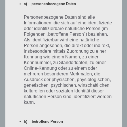
Sternenbonus obendrauf.
a) personenbezogene Daten
Um einen Bullenritt zu machen, springt ihr einfach, wenn ihr nah
Personenbezogene Daten sind alle
genug am Bullen dran seid, auf diesen rauf und schon gehts in die
Informationen, die sich auf eine identifizierte
Luft. Manchmal müsst ihr das auch machen, um an einen großen
oder identifizierbare natürliche Person (im
Stern zu bekommen, der 1000 Sterne bringt.
Folgenden „betroffene Person") beziehen.
Als identifizierbar wird eine natürliche
Person angesehen, die direkt oder indirekt,
Die Gassen in Stampede Run
insbesondere mittels Zuordnung zu einer
Kennung wie einem Namen, zu einer
Ein guter Trick, um richtig viele Sterne zu machen sind die Gassen
Kennnummer, zu Standortdaten, zu einer
von Stampede Run. Diese erkennt man immer am Pfeil nach rechts
Online-Kennung oder zu einem oder
oder links, dass es dareingeht. Hier gibt es meist nur eine Linie,
mehreren besonderen Merkmalen, die
sodass man hier genau aufpassen muss. Kommen Bullen von vorne,
Ausdruck der physischen, physiologischen,
genetischen, psychischen, wirtschaftlichen,
muss man diese Überspringen, ansonsten macht man den Bullenritt.
kulturellen oder sozialen Identität dieser
In jedem Gang gibt es 1 bis 2 große Sterne. Diese bringen je 1000
natürlichen Person sind, identifiziert werden
Sterne. Wenn ihr also große Sterne seht, versucht diese unbedingt
kann.
aufzunehmen.
Ein weiterer vorteil der Gassen ist, dass wie gesagt nur eine Linie sit.
Ihr müsst also nicht wild nach links oder rechts springen, sondern
b) betroffene Person
könnt euch auf die anderen Aktiviäten (springen und sliden)