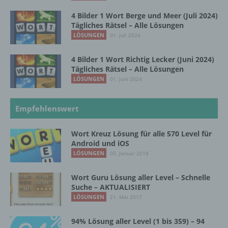
personenbezogene Daten erhalten, gelten
jedoch nicht als Empfänger.
4 Bilder 1 Wort Berge und Meer (Juli 2024)
Tägliches Rätsel – Alle Lösungen
LÖSUNGEN
01. Juli 2024
j) Dritter
4 Bilder 1 Wort Richtig Lecker (Juni 2024)
Tägliches Rätsel – Alle Lösungen
Dritter ist eine natürliche oder juristische
LÖSUNGEN
01. Juni 2024
Person, Behörde, Einrichtung oder andere
Stelle außer der betroffenen Person, dem
Verantwortlichen, dem Auftragsverarbeiter
Empfehlenswert
und den Personen, die unter der
unmittelbaren Verantwortung des
Wort Kreuz Lösung für alle 570 Level für
Verantwortlichen oder des
Android und iOS
Auftragsverarbeiters befugt sind, die
LÖSUNGEN
personenbezogenen Daten zu verarbeiten.
05. Januar 2018
Wort Guru Lösung aller Level – Schnelle
Suche – AKTUALISIERT
k) Einwilligung
LÖSUNGEN
21. Mai 2017
Einwilligung ist jede von der betroffenen
94% Lösung aller Level (1 bis 359) – 94
Person freiwillig für den bestimmten Fall in