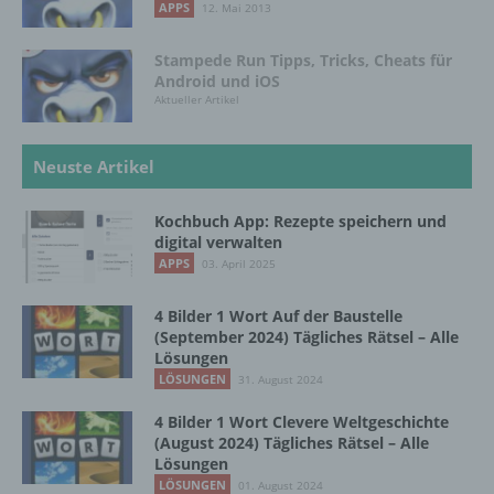
APPS
12. Mai 2013
h) Auftragsverarbeiter
Stampede Run Tipps, Tricks, Cheats für
Android und iOS
Auftragsverarbeiter ist eine natürliche oder
Aktueller Artikel
juristische Person, Behörde, Einrichtung
oder andere Stelle, die personenbezogene
Daten im Auftrag des Verantwortlichen
Neuste Artikel
verarbeitet.
Kochbuch App: Rezepte speichern und
digital verwalten
i) Empfänger
APPS
03. April 2025
Empfänger ist eine natürliche oder juristische
4 Bilder 1 Wort Auf der Baustelle
Person, Behörde, Einrichtung oder andere
(September 2024) Tägliches Rätsel – Alle
Stelle, der personenbezogene Daten
Lösungen
offengelegt werden, unabhängig davon, ob
LÖSUNGEN
31. August 2024
es sich bei ihr um einen Dritten handelt oder
nicht. Behörden, die im Rahmen eines
4 Bilder 1 Wort Clevere Weltgeschichte
bestimmten Untersuchungsauftrags nach
(August 2024) Tägliches Rätsel – Alle
dem Unionsrecht oder dem Recht der
Lösungen
Mitgliedstaaten möglicherweise
LÖSUNGEN
01. August 2024