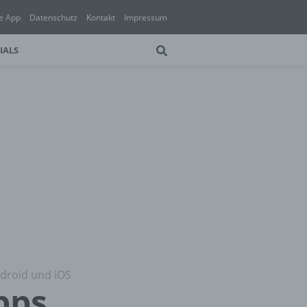
e App
Datenschutz
Kontakt
Impressum
IALS
ndroid und iOS
pps,