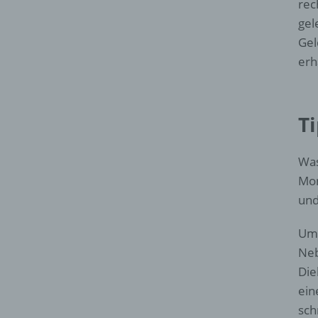
rec
gel
Gel
erh
T
Was
Mon
und
Um 
Neb
Die
ein
sch