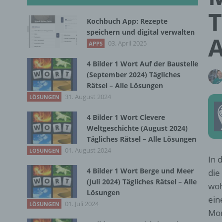
T
Kochbuch App: Rezepte
speichern und digital verwalten
A
03. April 2025
APPS
4 Bilder 1 Wort Auf der Baustelle
(September 2024) Tägliches
Rätsel – Alle Lösungen
31. August 2024
LÖSUNGEN
4 Bilder 1 Wort Clevere
Weltgeschichte (August 2024)
Tägliches Rätsel – Alle Lösungen
01. August 2024
LÖSUNGEN
In 
4 Bilder 1 Wort Berge und Meer
die
(Juli 2024) Tägliches Rätsel – Alle
woh
Lösungen
ein
01. Juli 2024
LÖSUNGEN
Mon