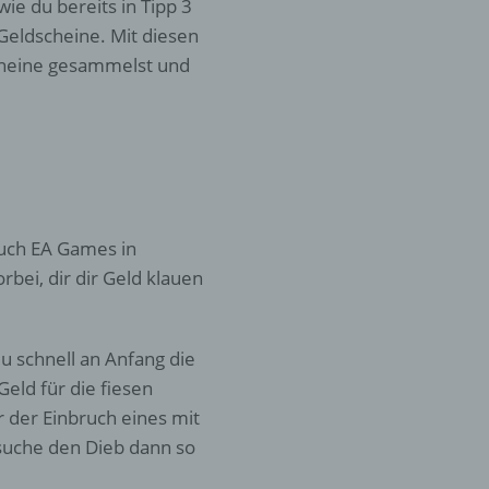
wie du bereits in Tipp 3
 Geldscheine. Mit diesen
er
Scheine gesammelst und
ung
auch EA Games in
bei, dir dir Geld klauen
hen,
ng,
essen,
 schnell an Anfang die
ser
Geld für die fiesen
r der Einbruch eines mit
suche den Dieb dann so