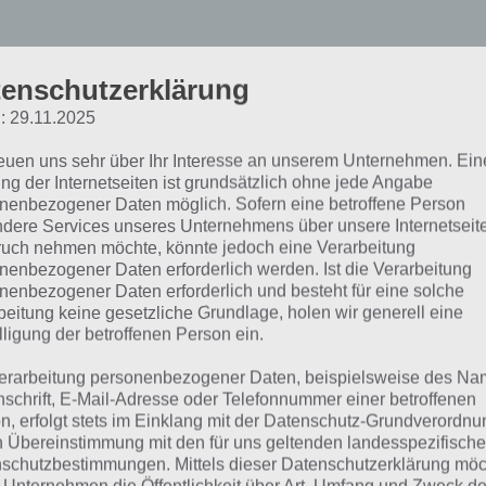
enschutzerklärung
arum geht es in Monopol
: 29.11.2025
reuen uns sehr über Ihr Interesse an unserem Unternehmen. Ein
 Spielprinzip von Monopoly Hotels ähnelt dem originalen 
ng der Internetseiten ist grundsätzlich ohne jede Angabe
n in der App Monopoly Hotels baust du zwar ebenfalls Hot
nenbezogener Daten möglich. Sofern eine betroffene Person
weder zu Würfeln noch ins Gefängnis gehen. Beim Start 
dere Services unseres Unternehmens über unsere Internetseite
uch nehmen möchte, könnte jedoch eine Verarbeitung
el geschenkt und musst dieses mit Zimmern, Attraktione
nenbezogener Daten erforderlich werden. Ist die Verarbeitung
bauen.
nenbezogener Daten erforderlich und besteht für eine solche
beitung keine gesetzliche Grundlage, holen wir generell eine
lligung der betroffenen Person ein.
 diesen Ausbauten erhälst du dann Geld, welches du dann
sere Zimmer investieren oder gleich in ein neues leeres 
erarbeitung personenbezogener Daten, beispielsweise des Na
k der zahlreichen Hotels und Ausbaumöglichkeiten wird di
nschrift, E-Mail-Adresse oder Telefonnummer einer betroffenen
n, erfolgt stets im Einklang mit der Datenschutz-Grundverordnu
gweilig und es gibt immer etwas Neues zu entdecken, den
n Übereinstimmung mit den für uns geltenden landesspezifisch
en Quest laufen die ganze Zeit nach belieben parallel z
schutzbestimmungen. Mittels dieser Datenschutzerklärung mö
elgeschehen ab.