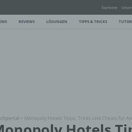
Startseite
Unser
EWS
REVIEWS
LÖSUNGEN
TIPPS & TRICKS
TUTOR
chportal
>
Monopoly Hotels Tipps, Tricks und Cheats für A
onopoly Hotels Ti