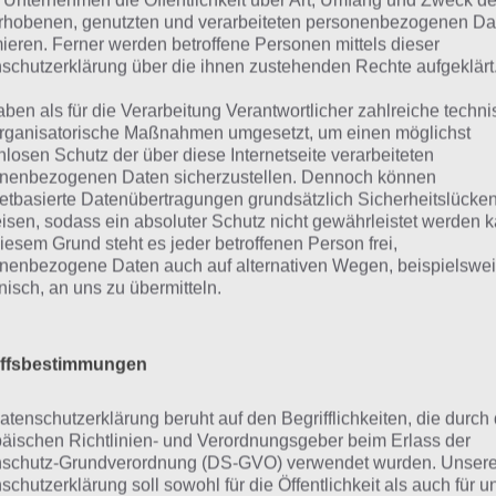
 Unternehmen die Öffentlichkeit über Art, Umfang und Zweck de
rhobenen, genutzten und verarbeiteten personenbezogenen Da
mieren. Ferner werden betroffene Personen mittels dieser
hfolgend haben wir nun zahlreiche Tipps zur Spiele App 
schutzerklärung über die ihnen zustehenden Rechte aufgeklärt
aben als für die Verarbeitung Verantwortlicher zahlreiche techn
onopoly Hotels Tipps und
rganisatorische Maßnahmen umgesetzt, um einen möglichst
nlosen Schutz der über diese Internetseite verarbeiteten
nenbezogenen Daten sicherzustellen. Dennoch können
 Einstieg in Monopoly Hotels ist relativ einfach gestaltet
netbasierte Datenübertragungen grundsätzlich Sicherheitslücke
isen, sodass ein absoluter Schutz nicht gewährleistet werden k
el alleine gelassen wirst, sieht das Ganze schon wieder an
iesem Grund steht es jeder betroffenen Person frei,
tzdem keine falschen Investitionen tätigst oder wichtige S
nenbezogene Daten auch auf alternativen Wegen, beispielswe
 hier für dich die wichtigsten Tipps und Tricks zusammen
onisch, an uns zu übermitteln.
els noch mehr Spaß macht.
iffsbestimmungen
ipp 1: Achte auf den Himmel
atenschutzerklärung beruht auf den Begrifflichkeiten, die durch
äischen Richtlinien- und Verordnungsgeber beim Erlass der
on mit der ersten Sekunde Monopoly Hotels fallen
Gelds
schutz-Grundverordnung (DS-GVO) verwendet wurden. Unser
schutzerklärung soll sowohl für die Öffentlichkeit als auch für u
uten auch
Gemeinschaftsfeldkarten
einfach vom Himme