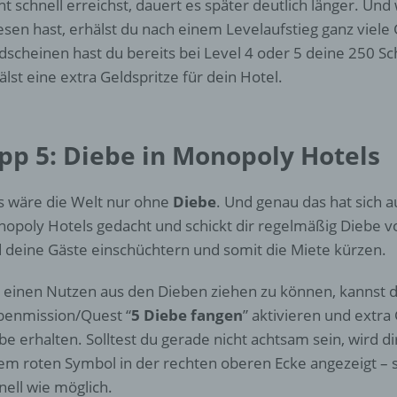
ht schnell erreichst, dauert es später deutlich länger. Und 
d) Einschränkung der Verarbeitung
esen hast, erhälst du nach einem Levelaufstieg ganz viele
Einschränkung der Verarbeitung ist die Markierung gespeichert
dscheinen hast du bereits bei Level 4 oder 5 deine 250 
personenbezogener Daten mit dem Ziel, ihre künftige Verarbeit
älst eine extra Geldspritze für dein Hotel.
einzuschränken.
e) Profiling
ipp 5: Diebe in Monopoly Hotels
Profiling ist jede Art der automatisierten Verarbeitung
 wäre die Welt nur ohne
Diebe
. Und genau das hat sich 
personenbezogener Daten, die darin besteht, dass diese
personenbezogenen Daten verwendet werden, um bestimmte
opoly Hotels gedacht und schickt dir regelmäßig Diebe vor
persönliche Aspekte, die sich auf eine natürliche Person bezie
 deine Gäste einschüchtern und somit die Miete kürzen.
zu bewerten, insbesondere, um Aspekte bezüglich Arbeitsleistu
wirtschaftlicher Lage, Gesundheit, persönlicher Vorlieben, Inter
einen Nutzen aus den Dieben ziehen zu können, kannst du
Zuverlässigkeit, Verhalten, Aufenthaltsort oder Ortswechsel die
natürlichen Person zu analysieren oder vorherzusagen.
enmission/Quest “
5 Diebe fangen
” aktivieren und extra 
be erhalten. Solltest du gerade nicht achtsam sein, wird di
em roten Symbol in der rechten oberen Ecke angezeigt – 
f) Pseudonymisierung
nell wie möglich.