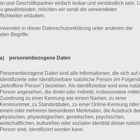
n und Geschäftspartner einfach lesbar und verständlich sein.
se und tippe drauf um sie einzusammeln, denn sobald si
zu gewährleisten, möchten wir vorab die verwendeten
nst du sie nicht mehr bekommen und verlierst mitunter vi
flichkeiten erläutern.
erwenden in dieser Datenschutzerklärung unter anderem die
 Gemeinschaftsfeldkarten beinhalten einen Würfel Simulat
nden Begriffe:
enzahl eine Menge Geld ausspuckt (je höher desto besser
ommst du dann eine extra Belohnung. Damit du wirklich a
sammeln kannst, scrolle einfach den Bildschirm ein Stück
a) personenbezogene Daten
d besser sehen kannst. Vergiss auch nicht die anderen Ho
h Geldscheinen abzusuchen.
Personenbezogene Daten sind alle Informationen, die sich auf 
identifizierte oder identifizierbare natürliche Person (im Folgen
„betroffene Person") beziehen. Als identifizierbar wird eine natü
ipp 2: Miete nicht vergessen
Person angesehen, die direkt oder indirekt, insbesondere mittel
Zuordnung zu einer Kennung wie einem Namen, zu einer
Kennnummer, zu Standortdaten, zu einer Online-Kennung oder
an Geld und Erfahrungspunkte (EP) in Monopoly Hotels zu
einem oder mehreren besonderen Merkmalen, die Ausdruck de
physischen, physiologischen, genetischen, psychischen,
ne Gäste in ihren Zimmern Geld für dich. Dies wird dir ber
wirtschaftlichen, kulturellen oder sozialen Identität dieser natür
ählt. Achte jedoch darauf, dass du diese Miete so schnell 
Person sind, identifiziert werden kann.
ufklicken einziehst, denn vorher läuft die Zeit für die näch