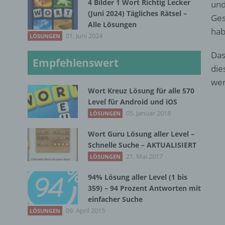
4 Bilder 1 Wort Richtig Lecker
und
(Juni 2024) Tägliches Rätsel –
Ges
Alle Lösungen
hab
01. Juni 2024
LÖSUNGEN
Das
Empfehlenswert
die
wer
Wort Kreuz Lösung für alle 570
Level für Android und iOS
05. Januar 2018
LÖSUNGEN
Wort Guru Lösung aller Level –
Schnelle Suche – AKTUALISIERT
21. Mai 2017
LÖSUNGEN
94% Lösung aller Level (1 bis
359) – 94 Prozent Antworten mit
einfacher Suche
09. April 2015
LÖSUNGEN