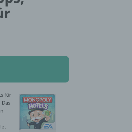
ür
s für
. Das
un
let