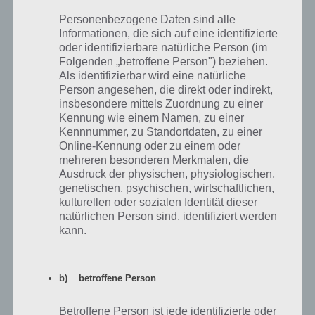
enormen Vorteil! So kannst du nochmal in Kapitel 1 zurück und dort
Personenbezogene Daten sind alle
alle Missionen mit dem nächsten Fahrer abschließen, der bisher
Informationen, die sich auf eine identifizierte
noch keinen goldenen Pokal geholt hat. Dabei bekommst du erneut
oder identifizierbare natürliche Person (im
die Belohnung, also Bike-Pakete, Erfahrungspunkte, Geld und vieles
Folgenden „betroffene Person") beziehen.
mehr gutgeschrieben.
Als identifizierbar wird eine natürliche
Person angesehen, die direkt oder indirekt,
Das gleiche gilt natürlich auch bei den nächsten Kapitel. Die einzige
insbesondere mittels Zuordnung zu einer
Ausnahme stellt das Crew-Event dar, weil man hier nur einmal
Kennung wie einem Namen, zu einer
gewinnen kann. So kannst du bei Bike Unchained nochmal
Kennnummer, zu Standortdaten, zu einer
zahlreiche Bike-Pakete abstauben, um deine Fahrräder und Fahrer
Online-Kennung oder zu einem oder
zu verbessern.
mehreren besonderen Merkmalen, die
Ausdruck der physischen, physiologischen,
genetischen, psychischen, wirtschaftlichen,
kulturellen oder sozialen Identität dieser
natürlichen Person sind, identifiziert werden
kann.
b) betroffene Person
Betroffene Person ist jede identifizierte oder