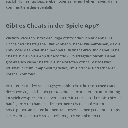
h) Auftragsverarbeiter
ausführlich genug beschrieben oder gar einen Fehler haben, dann
kommentiere dies ebenfalls.
Auftragsverarbeiter ist eine natürliche oder
juristische Person, Behörde, Einrichtung
Gibt es Cheats in der Spiele App?
oder andere Stelle, die personenbezogene
Daten im Auftrag des Verantwortlichen
verarbeitet.
Vielfach werden wir mit der Frage konfrontiert, ob es denn Bike
Unchained Cheats gäbe. Dies können wir aber klar verneinen, da die
Entwickler das Spiel über In-App-Käufe finanzieren und daher keine
Cheats in die Spiele App für Android / iOS integriert haben. Daher
i) Empfänger
gibt es auch keine Cheats, die ihr einsetzen könnt. Stattdessen
müsstet ihr zum In-App-Kauf greifen, um einfacher und schneller
Empfänger ist eine natürliche oder juristische
voranzukommen.
Person, Behörde, Einrichtung oder andere
Stelle, der personenbezogene Daten
Im Internet finden sich hingegen zahlreiche Bike Unchained Hacks,
offengelegt werden, unabhängig davon, ob
die einem angeblich unbegrenzt
Obtainium
(der Premium Währung
es sich bei ihr um einen Dritten handelt oder
im Spiel) versprechen. Hiervon raten wir jedoch ab, da es sich hierbei
nicht. Behörden, die im Rahmen eines
bestimmten Untersuchungsauftrags nach
häufig um Viren handelt, die enormen Schaden auf eurem
dem Unionsrecht oder dem Recht der
Smartphone anrichten können. Mit unseren oben genannten Tipps
Mitgliedstaaten möglicherweise
solltest du aber auch so schnellstmöglich vorankommen.
personenbezogene Daten erhalten, gelten
jedoch nicht als Empfänger.