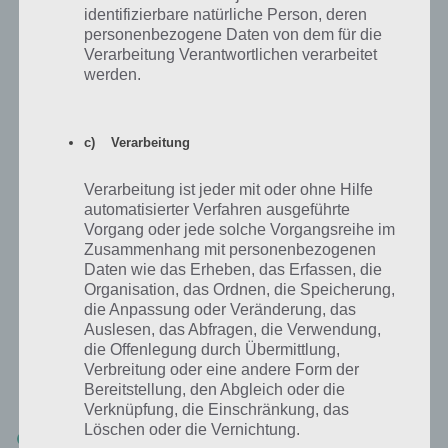
identifizierbare natürliche Person, deren
personenbezogene Daten von dem für die
Verarbeitung Verantwortlichen verarbeitet
werden.
Wenn du auf die Kampagne schaust, siehst du, dass
c) Verarbeitung
mit jedem weiteren Fahrer auch ein neuer goldener
Pokal hinzukommt. Damit kannst du noch mehr
Verarbeitung ist jeder mit oder ohne Hilfe
Preise einsammeln
automatisierter Verfahren ausgeführte
Vorgang oder jede solche Vorgangsreihe im
Zusammenhang mit personenbezogenen
Daten wie das Erheben, das Erfassen, die
So kommst du an Obtainium
Organisation, das Ordnen, die Speicherung,
die Anpassung oder Veränderung, das
Obtainium ist die Premium Währung in Bike Unchained, mit der du
Auslesen, das Abfragen, die Verwendung,
zahlreiche Pakete kaufen kannst. Doch welche Möglichkeiten gibt es
die Offenlegung durch Übermittlung,
Verbreitung oder eine andere Form der
an dieses zu gelangen ohne zum In-App-Kauf zu greifen? Hier haben
Bereitstellung, den Abgleich oder die
wir mal eine kleine Liste parat:
Verknüpfung, die Einschränkung, das
Löschen oder die Vernichtung.
Recycle nicht benötigte Teile in der Werkstatt: bringt 1 Obtainium