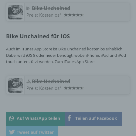
18069 Lambrechtshagen
Bike Unchained
DE
+
Preis:
Kostenlos
Cookies / SessionStorage / LocalStorage
Bike Unchained für iOS
Die Internetseiten verwenden teilweise so
Auch im iTunes App Store ist Bike Unchained kostenlos erhältlich.
genannte Cookies, LocalStorage und
Dabei wird iOS 8 oder neuer benötigt, wobei iPhone, iPad und iPod
SessionStorage. Dies dient dazu, unser Angebot
touch unterstützt werden. Zum iTunes App Store:
nutzerfreundlicher, effektiver und sicherer zu
machen. Local Storage und SessionStorage ist
eine Technologie, mit welcher ihr Browser Daten
‎Bike Unchained
auf Ihrem Computer oder mobilen Gerät
+
Preis:
Kostenlos
abspeichert. Cookies sind Textdateien, welche
über einen Internetbrowser auf einem
Computersystem abgelegt und gespeichert
werden. Sie können die Verwendung von Cookies,
LocalStorage und SessionStorage durch
Auf WhatsApp teilen
Teilen auf Facebook
entsprechende Einstellung in Ihrem Browser
verhindern.
Tweet auf Twitter