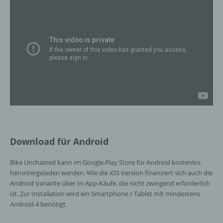
einer Erklärung oder einer sonstigen
eindeutigen bestätigenden Handlung, mit der
die betroffene Person zu verstehen gibt, dass
sie mit der Verarbeitung der sie betreffenden
personenbezogenen Daten einverstanden
ist.
Name und Anschrift des für die Verarbeitung
Verantwortlichen
Verantwortlicher im Sinne der Datenschutz-
Grundverordnung, sonstiger in den Mitgliedstaaten
Download für Android
der Europäischen Union geltenden
Datenschutzgesetze und anderer Bestimmungen
Bike Unchained kann im Google Play Store für Android kostenlos
mit datenschutzrechtlichem Charakter ist die:
heruntergeladen werden. Wie die iOS Version finanziert sich auch die
Android Variante über In-App-Käufe, die nicht zwingend erforderlich
InnoMobile GmbH
ist. Zur Installation wird ein Smartphone / Tablet mit mindestens
Schlehenweg 20
Android 4 benötigt.