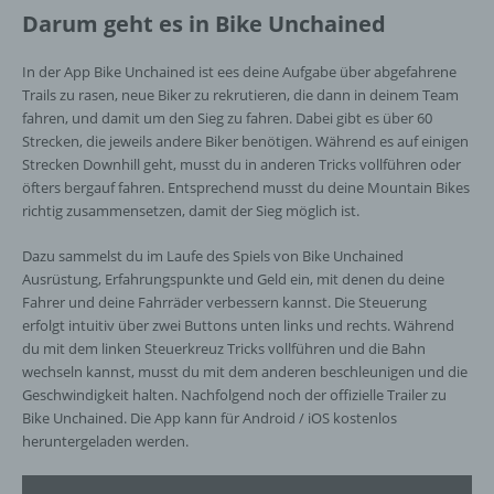
Darum geht es in Bike Unchained
j) Dritter
In der App Bike Unchained ist ees deine Aufgabe über abgefahrene
Trails zu rasen, neue Biker zu rekrutieren, die dann in deinem Team
fahren, und damit um den Sieg zu fahren. Dabei gibt es über 60
Dritter ist eine natürliche oder juristische
Strecken, die jeweils andere Biker benötigen. Während es auf einigen
Person, Behörde, Einrichtung oder andere
Strecken Downhill geht, musst du in anderen Tricks vollführen oder
Stelle außer der betroffenen Person, dem
Verantwortlichen, dem Auftragsverarbeiter
öfters bergauf fahren. Entsprechend musst du deine Mountain Bikes
und den Personen, die unter der
richtig zusammensetzen, damit der Sieg möglich ist.
unmittelbaren Verantwortung des
Verantwortlichen oder des
Dazu sammelst du im Laufe des Spiels von Bike Unchained
Auftragsverarbeiters befugt sind, die
Ausrüstung, Erfahrungspunkte und Geld ein, mit denen du deine
personenbezogenen Daten zu verarbeiten.
Fahrer und deine Fahrräder verbessern kannst. Die Steuerung
erfolgt intuitiv über zwei Buttons unten links und rechts. Während
du mit dem linken Steuerkreuz Tricks vollführen und die Bahn
wechseln kannst, musst du mit dem anderen beschleunigen und die
k) Einwilligung
Geschwindigkeit halten. Nachfolgend noch der offizielle Trailer zu
Bike Unchained. Die App kann für Android / iOS kostenlos
Einwilligung ist jede von der betroffenen
heruntergeladen werden.
Person freiwillig für den bestimmten Fall in
informierter Weise und unmissverständlich
abgegebene Willensbekundung in Form