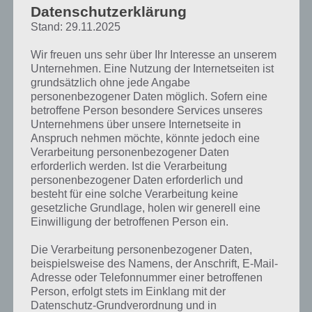
Datenschutzerklärung
Stand: 29.11.2025
Wir freuen uns sehr über Ihr Interesse an unserem
Unternehmen. Eine Nutzung der Internetseiten ist
grundsätzlich ohne jede Angabe
personenbezogener Daten möglich. Sofern eine
betroffene Person besondere Services unseres
Wähle den richtigen Fahrer für die Mission aus, wobei
Unternehmens über unsere Internetseite in
dir Bike Unchained oben links eine Empfehlung
Anspruch nehmen möchte, könnte jedoch eine
anzeigt, wer für die Strecke am besten geeignet ist
Verarbeitung personenbezogener Daten
erforderlich werden. Ist die Verarbeitung
personenbezogener Daten erforderlich und
Verbessere dein Fahrrad und Fahrer – Tipps
besteht für eine solche Verarbeitung keine
gesetzliche Grundlage, holen wir generell eine
Einwilligung der betroffenen Person ein.
Wie bereits im ersten Tipp beschrieben ist es wichtig Fahrrad und
Fahrer zu verbessern. Mit jedem Paket (bspw. Sponsoren-Paket,
Die Verarbeitung personenbezogener Daten,
Bike-Paket etc) bekommst du neue Ausrüstung für dein Fahrer /
beispielsweise des Namens, der Anschrift, E-Mail-
Bike. Ab und zu springt dabei auch ein neuer Fahrer heraus.
Adresse oder Telefonnummer einer betroffenen
Person, erfolgt stets im Einklang mit der
Deinen Fahrer kannst du einerseits mit Erfahrungspunkten im Level
Datenschutz-Grundverordnung und in
aufsteigen lassen (was zusätzlich noch die Spielwährung Geld kostet)