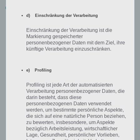
Schließe bestimmte Missionen mit einem Goldpokal ab (beachte
auch den letzten Tipp, dass jeder Fahrer seperat einen Goldpokal
d) Einschränkung der Verarbeitung
holen kann)
Einschränkung der Verarbeitung ist die
Wenn du weitere Möglichkeiten kennst, wie man in Bike Unchained
Markierung gespeicherter
an Obtainium gelangt, dann schreib dies einfach in den
personenbezogener Daten mit dem Ziel, ihre
Kommentaren.
künftige Verarbeitung einzuschränken.
e) Profiling
Profiling ist jede Art der automatisierten
Verarbeitung personenbezogener Daten, die
darin besteht, dass diese
personenbezogenen Daten verwendet
werden, um bestimmte persönliche Aspekte,
die sich auf eine natürliche Person beziehen,
zu bewerten, insbesondere, um Aspekte
bezüglich Arbeitsleistung, wirtschaftlicher
Lage, Gesundheit, persönlicher Vorlieben,