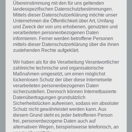
Übereinstimmung mit den für uns geltenden
und diesem Abzeichen anlegen. Dabei kann man bis zu drei
landesspezifischen Datenschutzbestimmungen.
Abzeichen anlegen, wenn man entsprechende hat, wobei die Sterne-
Mittels dieser Datenschutzerklärung möchte unser
Bewertung nicht überschritten werden darf, da man dies sonst nicht
Unternehmen die Öffentlichkeit über Art, Umfang
anlegen kann.
und Zweck der von uns erhobenen, genutzten und
verarbeiteten personenbezogenen Daten
Beim Bike kann man vier Teile austauschen, bspw. Getriebe und
informieren. Ferner werden betroffene Personen
Räder. Im nachfolgenden Bike Unchained Screenshot haben wir
mittels dieser Datenschutzerklärung über die ihnen
einmal das Getriebe dargestellt. Wie man erkennt wird grün
zustehenden Rechte aufgeklärt.
dargestellt, wenn ein nicht eingesetztes Teil einen Vorteil gegenüber
einem anderen hat. In diesem Fall kann man den Slopestyle um 9
Wir haben als für die Verarbeitung Verantwortlicher
Punkte verbessern. Entsprechend muss man auch bei den anderen
zahlreiche technische und organisatorische
Fahrern die Bikes überprüfen, ob ein Teil zur Verfügung steht,
Maßnahmen umgesetzt, um einen möglichst
welches das Fahrrad verbessert. Dabei ist darauf zu achten, dass das
lückenlosen Schutz der über diese Internetseite
Teil auch den gewünschten Effekt ist. So bringt es nichts ein Teil
verarbeiteten personenbezogenen Daten
sicherzustellen. Dennoch können Internetbasierte
einzubauen, welches zwar 100 Punkte für Downhill bringt, aber beim
Datenübertragungen grundsätzlich
aktuellen Bike ohnehin Slopestyle gewünscht ist.
Sicherheitslücken aufweisen, sodass ein absoluter
Schutz nicht gewährleistet werden kann. Aus
diesem Grund steht es jeder betroffenen Person
frei, personenbezogene Daten auch auf
alternativen Wegen, beispielsweise telefonisch, an