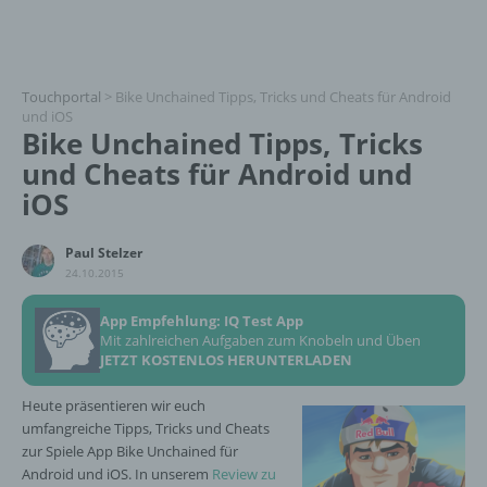
Touchportal
>
Bike Unchained Tipps, Tricks und Cheats für Android
und iOS
Bike Unchained Tipps, Tricks
und Cheats für Android und
iOS
Paul Stelzer
24.10.2015
App Empfehlung: IQ Test App
Mit zahlreichen Aufgaben zum Knobeln und Üben
JETZT KOSTENLOS HERUNTERLADEN
Heute präsentieren wir euch
umfangreiche Tipps, Tricks und Cheats
zur Spiele App Bike Unchained für
Android und iOS. In unserem
Review zu