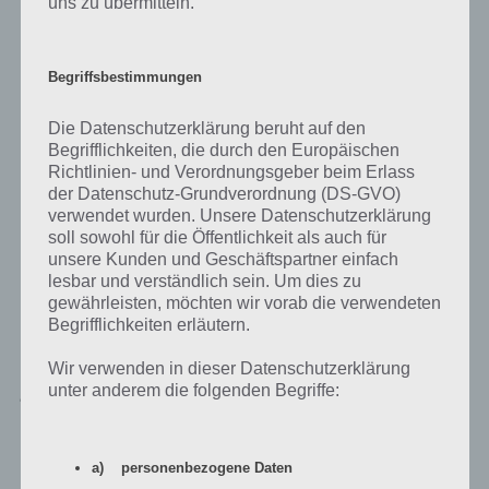
uns zu übermitteln.
Begriffsbestimmungen
Die Datenschutzerklärung beruht auf den
Begrifflichkeiten, die durch den Europäischen
Richtlinien- und Verordnungsgeber beim Erlass
der Datenschutz-Grundverordnung (DS-GVO)
verwendet wurden. Unsere Datenschutzerklärung
soll sowohl für die Öffentlichkeit als auch für
unsere Kunden und Geschäftspartner einfach
Werfe regelmäßig einen Blick in die Bike Unchained
lesbar und verständlich sein. Um dies zu
Werkstatt, um dein Bike und Fahrrad zu verbessern
gewährleisten, möchten wir vorab die verwendeten
oder auf eine andere EIgenschaft umzurüsten
Begrifflichkeiten erläutern.
Wir verwenden in dieser Datenschutzerklärung
Jeder Fahrer kann einen goldenen Pokal
unter anderem die folgenden Begriffe:
bei Bike Unchained holen
Was uns erst relativ spät aufgefallen ist: Jeder Fahrer kann den
a) personenbezogene Daten
goldenen Pokal bei Bike Unchained holen. Und das hat einen