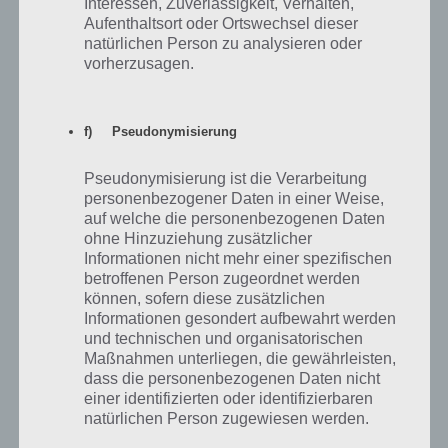
Interessen, Zuverlässigkeit, Verhalten,
Aufenthaltsort oder Ortswechsel dieser
natürlichen Person zu analysieren oder
Wenn du ein Teil nicht mehr brauchst, kannst du
vorherzusagen.
diesen in Bike Unchained zerlegen und bekommst
dafür Obtainium
f) Pseudonymisierung
Regelmäßig dein Fahrrad reparieren
Pseudonymisierung ist die Verarbeitung
personenbezogener Daten in einer Weise,
Zu guter letzt solltest du in Bike Unchained darauf achten, dass sich
auf welche die personenbezogenen Daten
der Bike-Zustand im grünen Bereich befindet. Mit jeder Mission und
ohne Hinzuziehung zusätzlicher
Informationen nicht mehr einer spezifischen
jedem Sturz wird das Fahrrad beschädigt, was sich in dessen
betroffenen Person zugeordnet werden
Geschwindigkeit und Beschleunigung wiederspiegelt. Ein Bike im
können, sofern diese zusätzlichen
schlechten Zustand kostet daher wertvolle Sekunden. Daher solltest
Informationen gesondert aufbewahrt werden
du dieses regelmäßig reparieren.
und technischen und organisatorischen
Maßnahmen unterliegen, die gewährleisten,
dass die personenbezogenen Daten nicht
einer identifizierten oder identifizierbaren
natürlichen Person zugewiesen werden.