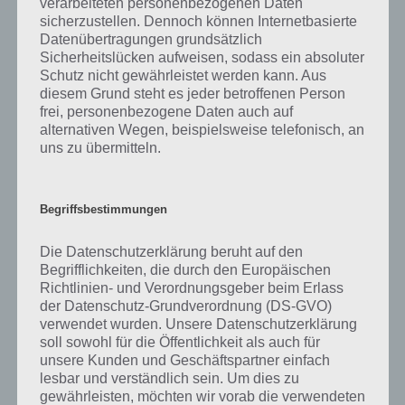
Runden anschauen, wodurch man kaum sein Allgemeinwissen
verarbeiteten personenbezogenen Daten
verbessern kann.
sicherzustellen. Dennoch können Internetbasierte
Datenübertragungen grundsätzlich
Sicherheitslücken aufweisen, sodass ein absoluter
Trailer zu Trivial Pursuit & Friends
Schutz nicht gewährleistet werden kann. Aus
diesem Grund steht es jeder betroffenen Person
frei, personenbezogene Daten auch auf
Nachfolgend haben wir noch den offiziellen Trailer zu Trivial Pursuit
alternativen Wegen, beispielsweise telefonisch, an
& Friends. Hier werden die Vorteile hervorgehoben, dass man gegen
uns zu übermitteln.
Freunde antreten kann, egal wo sich diese gerade aufhalten. Aber
das ist ja der Vorteil aller solcher Quiz Spiele Apps für Android / iOS.
Hier der Trivial Pursuit & Friends Video Trailer:
Begriffsbestimmungen
Die Datenschutzerklärung beruht auf den
Begrifflichkeiten, die durch den Europäischen
Richtlinien- und Verordnungsgeber beim Erlass
der Datenschutz-Grundverordnung (DS-GVO)
verwendet wurden. Unsere Datenschutzerklärung
soll sowohl für die Öffentlichkeit als auch für
unsere Kunden und Geschäftspartner einfach
lesbar und verständlich sein. Um dies zu
gewährleisten, möchten wir vorab die verwendeten