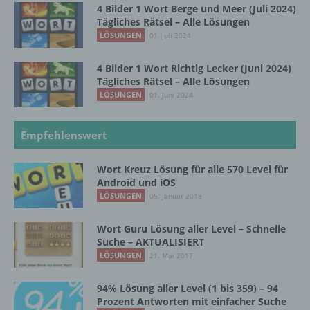
4 Bilder 1 Wort Berge und Meer (Juli 2024)
so kann der Verantwortliche
Tägliches Rätsel – Alle Lösungen
beziehungsweise können die bestimmten
LÖSUNGEN
01. Juli 2024
Kriterien seiner Benennung nach dem
Unionsrecht oder dem Recht der
Mitgliedstaaten vorgesehen werden.
4 Bilder 1 Wort Richtig Lecker (Juni 2024)
Tägliches Rätsel – Alle Lösungen
LÖSUNGEN
01. Juni 2024
h) Auftragsverarbeiter
Empfehlenswert
Auftragsverarbeiter ist eine natürliche oder
juristische Person, Behörde, Einrichtung
Wort Kreuz Lösung für alle 570 Level für
oder andere Stelle, die personenbezogene
Android und iOS
Daten im Auftrag des Verantwortlichen
LÖSUNGEN
05. Januar 2018
verarbeitet.
Wort Guru Lösung aller Level – Schnelle
Suche – AKTUALISIERT
i) Empfänger
LÖSUNGEN
21. Mai 2017
Empfänger ist eine natürliche oder juristische
94% Lösung aller Level (1 bis 359) – 94
Person, Behörde, Einrichtung oder andere
Prozent Antworten mit einfacher Suche
Stelle, der personenbezogene Daten