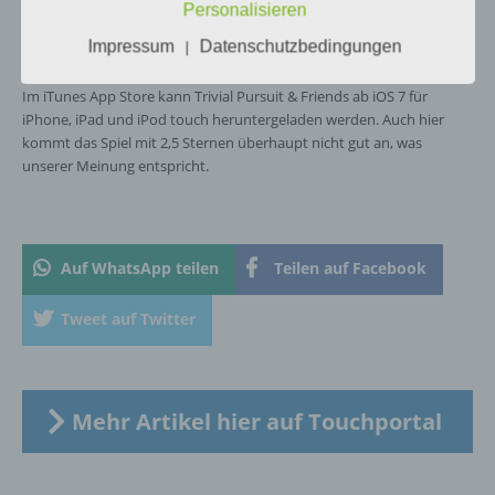
Organisation, das Ordnen, die Speicherung,
Personalisieren
App für iPhone, iPad und iPod Touch im
die Anpassung oder Veränderung, das
Impressum
Datenschutzbedingungen
iTunes App Store
Auslesen, das Abfragen, die Verwendung,
|
die Offenlegung durch Übermittlung,
Verbreitung oder eine andere Form der
Im iTunes App Store kann Trivial Pursuit & Friends ab iOS 7 für
Bereitstellung, den Abgleich oder die
iPhone, iPad und iPod touch heruntergeladen werden. Auch hier
Verknüpfung, die Einschränkung, das
kommt das Spiel mit 2,5 Sternen überhaupt nicht gut an, was
Löschen oder die Vernichtung.
unserer Meinung entspricht.
d) Einschränkung der Verarbeitung
Auf WhatsApp teilen
Teilen auf Facebook
Einschränkung der Verarbeitung ist die
Markierung gespeicherter
Tweet auf Twitter
personenbezogener Daten mit dem Ziel, ihre
künftige Verarbeitung einzuschränken.
Mehr Artikel hier auf Touchportal
e) Profiling
Profiling ist jede Art der automatisierten