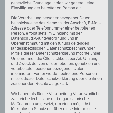
beantwortet werden. Zudem hat man vier Auswahlmöglichkeiten zur
gesetzliche Grundlage, holen wir generell eine
Verfügung und sollte natürlich die korrekte Lösung antippen.
Einwilligung der betroffenen Person ein.
Die Verarbeitung personenbezogener Daten,
Wenn nicht immer Wissen über den Sieg
beispielsweise des Namens, der Anschrift, E-Mail-
entscheidet
Adresse oder Telefonnummer einer betroffenen
Person, erfolgt stets im Einklang mit der
Datenschutz-Grundverordnung und in
Doch genau jetzt kommt der Free2Play Charakter ins Spiel. Wer zur
Übereinstimmung mit den für uns geltenden
Premiumwährung Diamanten greift, der kann verschiedene Hilfen
landesspezifischen Datenschutzbestimmungen.
nutzen. So kann beispielsweise zwei falsche Antworten gestrichen
Mittels dieser Datenschutzerklärung möchte unser
werden oder man darf zweimal eine Antwort abgeben. Damit
Unternehmen die Öffentlichkeit über Art, Umfang
entscheidet bei Trivial Pursuit & Friends nicht immer das Wissen
und Zweck der von uns erhobenen, genutzten und
oder Glück über den Sieg, sondern auch die Bereitschaft Echtgeld zu
verarbeiteten personenbezogenen Daten
nutzen.
informieren. Ferner werden betroffene Personen
mittels dieser Datenschutzerklärung über die ihnen
Dafür aber ist die Statistik frei verfügbar, die in anderen Apps dann
zustehenden Rechte aufgeklärt.
meist gegen einen Premium In-App-Kauf freigeschaltet werden
muss. So erfährt man, in welcher Wissensecke man besonders gut
Wir haben als für die Verarbeitung Verantwortlicher
oder besonders schlecht ist. Allerdings ist die Statistik nicht
zahlreiche technische und organisatorische
besonders umfangreich und nur ein nettes Gimmick. Weiter kann
Maßnahmen umgesetzt, um einen möglichst
man sich im Duell nicht die Fragen und Antworten aus den letzten
lückenlosen Schutz der über diese Internetseite