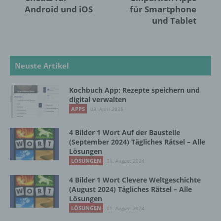
können, sofern diese zusätzlichen
Android und iOS
für Smartphone
Informationen gesondert aufbewahrt werden
und Tablet
und technischen und organisatorischen
Maßnahmen unterliegen, die gewährleisten,
dass die personenbezogenen Daten nicht
einer identifizierten oder identifizierbaren
natürlichen Person zugewiesen werden.
Neuste Artikel
Kochbuch App: Rezepte speichern und
g) Verantwortlicher oder für die Verarbeitung
digital verwalten
Verantwortlicher
APPS
03. April 2025
Verantwortlicher oder für die Verarbeitung
4 Bilder 1 Wort Auf der Baustelle
Verantwortlicher ist die natürliche oder
(September 2024) Tägliches Rätsel – Alle
juristische Person, Behörde, Einrichtung
Lösungen
oder andere Stelle, die allein oder
LÖSUNGEN
31. August 2024
gemeinsam mit anderen über die Zwecke
und Mittel der Verarbeitung von
4 Bilder 1 Wort Clevere Weltgeschichte
personenbezogenen Daten entscheidet.
(August 2024) Tägliches Rätsel – Alle
Sind die Zwecke und Mittel dieser
Lösungen
Verarbeitung durch das Unionsrecht oder
LÖSUNGEN
01. August 2024
das Recht der Mitgliedstaaten vorgegeben,