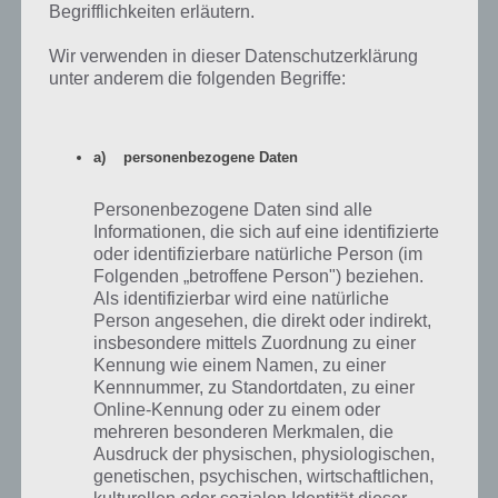
Begrifflichkeiten erläutern.
Wir verwenden in dieser Datenschutzerklärung
unter anderem die folgenden Begriffe:
App herunterladen
Als wir von Trivial Pursuit & Friends das erste mal hörten, waren wir
a) personenbezogene Daten
sehr gespannt, denn das klassische Brettspiel Trivial Pursuit macht
immer wieder Spaß. Nun also auch als App für Android / iOS. Was soll
Personenbezogene Daten sind alle
da schon schief gehen?
Informationen, die sich auf eine identifizierte
oder identifizierbare natürliche Person (im
So einiges – leider. Mit dem Original-Spielprinzip hat Trivial Pursuit &
Folgenden „betroffene Person") beziehen.
Friends nicht viel gemeinsam. Es ist zwar weiterhin ein
Als identifizierbar wird eine natürliche
Allgemeinwissen Quiz und es gibt verschiedene Wissensecken, aber
Person angesehen, die direkt oder indirekt,
das war es auch schon. Stattdessen setzen die Entwickler auf ein
insbesondere mittels Zuordnung zu einer
Free2Play Spielprinzip. Wer also am meisten Echtgeld ausgibt,
Kennung wie einem Namen, zu einer
könnte theoretisch jedes Spiel gewinnen, auch wenn er absolut
Kennnummer, zu Standortdaten, zu einer
Online-Kennung oder zu einem oder
keine Ahnung hat. Das wäre so als wenn man beim Brettspiel mit
mehreren besonderen Merkmalen, die
echtem Geld sich die richtigen Antworten erkauft. Weiterhin sind die
Ausdruck der physischen, physiologischen,
Spiele stark begrenzt. Wer mehr Duelle machen will, ist wiederum
genetischen, psychischen, wirtschaftlichen,
zum In-App-Kauf gezwungen. Die Statistik ist eher rudimentär,