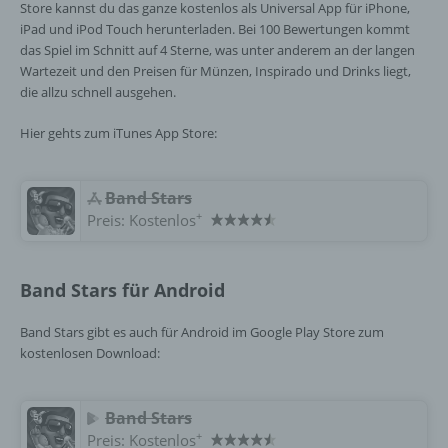
Store kannst du das ganze kostenlos als Universal App für iPhone,
Kriterien seiner Benennung nach dem
iPad und iPod Touch herunterladen. Bei 100 Bewertungen kommt
Unionsrecht oder dem Recht der
das Spiel im Schnitt auf 4 Sterne, was unter anderem an der langen
Mitgliedstaaten vorgesehen werden.
Wartezeit und den Preisen für Münzen, Inspirado und Drinks liegt,
die allzu schnell ausgehen.
h) Auftragsverarbeiter
Hier gehts zum iTunes App Store:
Auftragsverarbeiter ist eine natürliche oder
juristische Person, Behörde, Einrichtung
Band Stars
oder andere Stelle, die personenbezogene
+
Preis:
Kostenlos
Daten im Auftrag des Verantwortlichen
verarbeitet.
Band Stars für Android
i) Empfänger
Band Stars gibt es auch für Android im Google Play Store zum
kostenlosen Download:
Empfänger ist eine natürliche oder juristische
Person, Behörde, Einrichtung oder andere
Stelle, der personenbezogene Daten
Band Stars
offengelegt werden, unabhängig davon, ob
+
Preis:
Kostenlos
es sich bei ihr um einen Dritten handelt oder