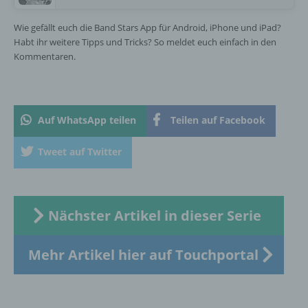
nicht. Behörden, die im Rahmen eines
Wie gefällt euch die Band Stars App für Android, iPhone und iPad?
bestimmten Untersuchungsauftrags nach
dem Unionsrecht oder dem Recht der
Habt ihr weitere Tipps und Tricks? So meldet euch einfach in den
Mitgliedstaaten möglicherweise
Kommentaren.
personenbezogene Daten erhalten, gelten
jedoch nicht als Empfänger.
Auf WhatsApp teilen
Teilen auf Facebook
j) Dritter
Tweet auf Twitter
Dritter ist eine natürliche oder juristische
Person, Behörde, Einrichtung oder andere
Stelle außer der betroffenen Person, dem
Verantwortlichen, dem Auftragsverarbeiter
Nächster Artikel in dieser Serie
und den Personen, die unter der
unmittelbaren Verantwortung des
Verantwortlichen oder des
Mehr Artikel hier auf Touchportal
Auftragsverarbeiters befugt sind, die
personenbezogenen Daten zu verarbeiten.