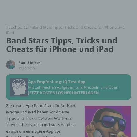
Touchportal
>
Band Stars Tipps, Tricks und Cheats für iPhone und
iPad
Band Stars Tipps, Tricks und
Cheats für iPhone und iPad
Paul Stelzer
19.05.2015
App Empfehlung: IQ Test App
Mit zahlreichen Aufgaben zum Knobeln und Üben
JETZT KOSTENLOS HERUNTERLADEN
Zur neuen App Band Stars für Android,
iPhone und iPad haben wir diverse
Tipps und Tricks sowie ein Wort zum
Thema Cheats. Bei Band Stars handelt
es sich um eine Spiele App von