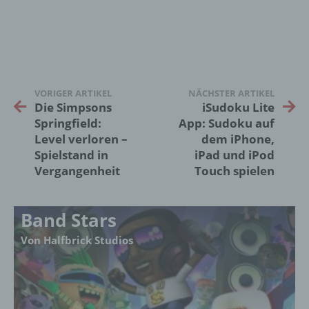
mit datenschutzrechtlichem Charakter ist die:
InnoMobile GmbH
Schlehenweg 20
18069 Lambrechtshagen
VORIGER ARTIKEL
NÄCHSTER ARTIKEL
Die Simpsons
iSudoku Lite
DE
Springfield:
App: Sudoku auf
Level verloren –
dem iPhone,
Spielstand in
iPad und iPod
Cookies / SessionStorage / LocalStorage
Vergangenheit
Touch spielen
Die Internetseiten verwenden teilweise so
genannte Cookies, LocalStorage und
Band Stars
SessionStorage. Dies dient dazu, unser Angebot
nutzerfreundlicher, effektiver und sicherer zu
Von Halfbrick Studios
machen. Local Storage und SessionStorage ist
eine Technologie, mit welcher ihr Browser Daten
auf Ihrem Computer oder mobilen Gerät
abspeichert. Cookies sind Textdateien, welche
über einen Internetbrowser auf einem