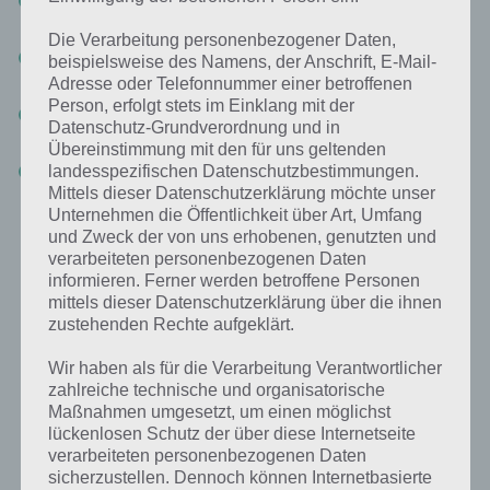
angezeigt, die es zu erledigen gilt (siehe Tipp 3)
Die Verarbeitung personenbezogener Daten,
(9) Shop: Hier kannst du Upgrades fürs Solo und
beispielsweise des Namens, der Anschrift, E-Mail-
Musikinstrumente kaufen sowie Möbel und vieles mehr
Adresse oder Telefonnummer einer betroffenen
Person, erfolgt stets im Einklang mit der
(10) Musikinstrumente: Ziehe die Personen zu diesen, damit diese
Datenschutz-Grundverordnung und in
Jammen können (siehe Tipp 4)
Übereinstimmung mit den für uns geltenden
(11) Möbel aufstellen (siehe Tipp 1)
landesspezifischen Datenschutzbestimmungen.
Mittels dieser Datenschutzerklärung möchte unser
Unternehmen die Öffentlichkeit über Art, Umfang
und Zweck der von uns erhobenen, genutzten und
Tipp 1: Schneller Energie auffüllen durch
verarbeiteten personenbezogenen Daten
Möbel
informieren. Ferner werden betroffene Personen
mittels dieser Datenschutzerklärung über die ihnen
Im Shop von Band Stars gibt es unter anderem Möbel. Mit diesen
zustehenden Rechte aufgeklärt.
könnt ihr die Energie eurer Bandmitglieder schneller
wiederherstellen. Während diese ohne Möbel (also Spielautomat,
Wir haben als für die Verarbeitung Verantwortlicher
Pool) sehr lange brauchen, um die Energie zu regenerieren, brauchen
zahlreiche technische und organisatorische
Maßnahmen umgesetzt, um einen möglichst
diese, wenn diese spielen oder im Pool sitzen grade mal 1 Minute pro
lückenlosen Schutz der über diese Internetseite
Balken (Schätzung).
verarbeiteten personenbezogenen Daten
sicherzustellen. Dennoch können Internetbasierte
Allerdings kann nur eine Person das Mobilar benutzen.