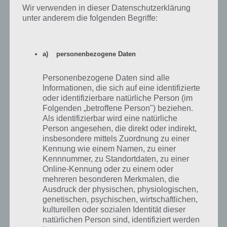
erledigen
Wir verwenden in dieser Datenschutzerklärung
unter anderem die folgenden Begriffe:
In Band Stars erhaltet ihr immer 3 Herausforderungen, welche ihr
erledigen solltet. Dabei gibt es zahlreiche einfache, aber auch welche
wo man Drinks oder Inspirado ausgeben muss. Wenn ihr diese
a) personenbezogene Daten
allerdings löst, gibt es immer eine Belohnung und neue Genre und
Songtexte werden freigeschaltet, die ihr dann kombinieren könnt.
Personenbezogene Daten sind alle
Informationen, die sich auf eine identifizierte
Entsprechend lohnt es sich die Herausforderungen in Band Stars zu
oder identifizierbare natürliche Person (im
lösen. Wenn du das perfekte Genre für einen Songtext suchen musst
Folgenden „betroffene Person") beziehen.
(bzw. umgekehrt), dann schaue in unsere
Liste der Kombinationen
.
Als identifizierbar wird eine natürliche
Dort findest du die Lösung, welches Genre du mit welchem Songtext
Person angesehen, die direkt oder indirekt,
verbinden musst, um ein grünes Smiley zu bekommen. Andernfalls
insbesondere mittels Zuordnung zu einer
verlierst du nämlich Fans.
Kennung wie einem Namen, zu einer
Kennnummer, zu Standortdaten, zu einer
Online-Kennung oder zu einem oder
Tipp 4: Mehr Inspirado in Band Stars – Lass
mehreren besonderen Merkmalen, die
deine Mitglieder jammen
Ausdruck der physischen, physiologischen,
genetischen, psychischen, wirtschaftlichen,
Wenn du mal kein Interesse hast, einen neuen Song aufzunehmen,
kulturellen oder sozialen Identität dieser
dann kannst du deine Bandmitglieder jammen lassen. Dazu
natürlichen Person sind, identifiziert werden