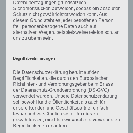
Datenübertragungen grundsätzlich
Entsprechend empfiehlt es sich in Band Stars gleich von seinen
Sicherheitslücken aufweisen, sodass ein absoluter
Münzen in weitere Möbel zu investieren, um nicht unnötig viele
Schutz nicht gewährleistet werden kann. Aus
Drinks zu benutzen.
diesem Grund steht es jeder betroffenen Person
frei, personenbezogene Daten auch auf
alternativen Wegen, beispielsweise telefonisch, an
Tipp 2: Nummer 1 Hit in Band Stars
uns zu übermitteln.
aufstellen
Folgender Tipp dreht sich darum, wie man einen Nummer 1 Hit
Begriffsbestimmungen
aufstellt. Sobald man einen Nummer 1 Hit gelandet hat, steigt man
in der Rangliste auf. Zunächst seid ihr in der lokalen Chartliste.
Die Datenschutzerklärung beruht auf den
Begrifflichkeiten, die durch den Europäischen
Danach geht es dann in die nationale und abschließend in die
Richtlinien- und Verordnungsgeber beim Erlass
globale Chartliste von Band Stars. Allerdings ist dies nicht gerade
der Datenschutz-Grundverordnung (DS-GVO)
einfach, denn es gibt zahlreiche Kriterien, die dafür sorgen, dass nicht
verwendet wurden. Unsere Datenschutzerklärung
jeder Song auf Platz 1 landet.
soll sowohl für die Öffentlichkeit als auch für
unsere Kunden und Geschäftspartner einfach
->
Zu den Tipps für einen Nummer 1 Hit
lesbar und verständlich sein. Um dies zu
gewährleisten, möchten wir vorab die verwendeten
Begrifflichkeiten erläutern.
Tipp 3: Band Stars Herausforderungen