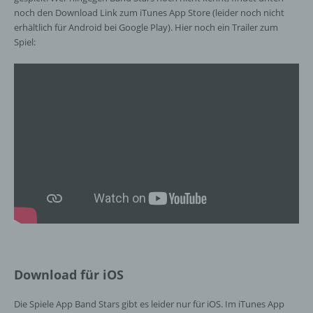
und technischen und organisatorischen
noch den Download Link zum iTunes App Store (leider noch nicht
Maßnahmen unterliegen, die gewährleisten,
erhältlich für Android bei Google Play). Hier noch ein Trailer zum
dass die personenbezogenen Daten nicht
Spiel:
einer identifizierten oder identifizierbaren
natürlichen Person zugewiesen werden.
g) Verantwortlicher oder für die Verarbeitung
Verantwortlicher
Verantwortlicher oder für die Verarbeitung
Verantwortlicher ist die natürliche oder
juristische Person, Behörde, Einrichtung
oder andere Stelle, die allein oder
gemeinsam mit anderen über die Zwecke
und Mittel der Verarbeitung von
personenbezogenen Daten entscheidet.
Sind die Zwecke und Mittel dieser
Verarbeitung durch das Unionsrecht oder
Download für iOS
das Recht der Mitgliedstaaten vorgegeben,
so kann der Verantwortliche
Die Spiele App Band Stars gibt es leider nur für iOS. Im iTunes App
beziehungsweise können die bestimmten