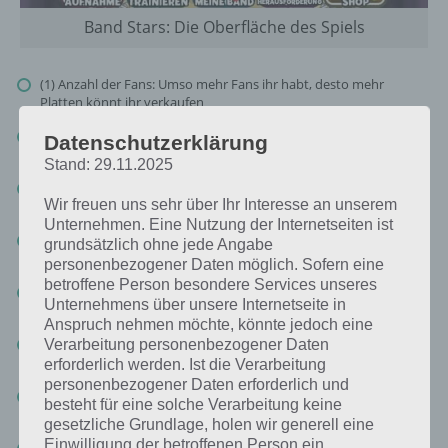
Band Stars: Die Oberfläche des Spiels
(1) Anzahl der Fans: Umso mehr Fans ihr habt, desto mehr
Platten könnt ihr verkaufen
(2) Münzen: Ihr erhaltet Tantiemen und für die Anzahl verkaufter
Datenschutzerklärung
Platten Geld.
Stand: 29.11.2025
(3) Inspirado: Um Solos während der Musikaufnahme zu machen,
Wir freuen uns sehr über Ihr Interesse an unserem
braucht ihr Inspirado
Unternehmen. Eine Nutzung der Internetseiten ist
(4) Drink: Hat ein Bandmitglied in Band Stars keine Energie mehr,
grundsätzlich ohne jede Angabe
so könnt ihr dieses mit Drinks auffüllen (siehe Tipp 5)
personenbezogener Daten möglich. Sofern eine
betroffene Person besondere Services unseres
(5) Aufnahme: Nimm einen neuen Song auf (achte auf die richtige
Unternehmens über unsere Internetseite in
Kombination von Genre und Songtext) ->
Zu den Tipps
Anspruch nehmen möchte, könnte jedoch eine
(6) Trainieren: Verbessere deine Mitglieder in Songtext,
Verarbeitung personenbezogener Daten
Kreativität, Melodie, Rhythmus und Perfektion
erforderlich werden. Ist die Verarbeitung
personenbezogener Daten erforderlich und
(7) Meine Band: Suche nach neuen Mitgliedern und stelle diese
besteht für eine solche Verarbeitung keine
ein
gesetzliche Grundlage, holen wir generell eine
Einwilligung der betroffenen Person ein.
(8) Herausforderung: Drei Herauforderungen werden euch