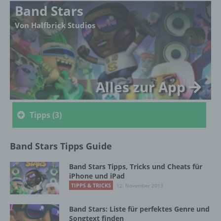
Band Stars
Von Halfbrick Studios
Name und Anschrift des für die Verarbeitung
Verantwortlichen
Verantwortlicher im Sinne der Datenschutz-
Grundverordnung, sonstiger in den Mitgliedstaaten
der Europäischen Union geltenden
Alles zur App
Datenschutzgesetze und anderer Bestimmungen
mit datenschutzrechtlichem Charakter ist die:
Tipps (3)
InnoMobile GmbH
Schlehenweg 20
Band Stars Tipps Guide
18069 Lambrechtshagen
Band Stars Tipps, Tricks und Cheats für
DE
iPhone und iPad
TIPPS & TRICKS
12. November 2013
Band Stars: Liste für perfektes Genre und
Cookies / SessionStorage / LocalStorage
Songtext finden