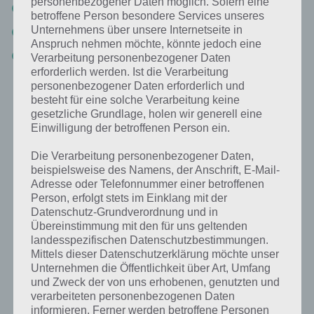
personenbezogener Daten möglich. Sofern eine
Die Qualität der Musikinstrumente (Stichwort “Shop”)
betroffene Person besondere Services unseres
Unternehmens über unsere Internetseite in
Solos während der Songaufnahme
Anspruch nehmen möchte, könnte jedoch eine
Promotion (Internet-Hit, Kommentare eurer Bandmitglieder zu
Verarbeitung personenbezogener Daten
Fans, Song (zufallsbasiert)
erforderlich werden. Ist die Verarbeitung
personenbezogener Daten erforderlich und
besteht für eine solche Verarbeitung keine
Wir hoffen alle Kriterien genannt zu haben, die die Chart Platzierung
gesetzliche Grundlage, holen wir generell eine
beeinflussen. Nachfolgend wollen wir diese Punkte mal kurz
Einwilligung der betroffenen Person ein.
abarbeiten und erklären, damit auch ihr einen Nummer 1 Hit in Band
Stars schaffen könnt. Schließlich schafft ihr es nur mit einem
Die Verarbeitung personenbezogener Daten,
Nummer 1 Hit in die nationale Chartliste. Ansonsten bleibt ihr in den
beispielsweise des Namens, der Anschrift, E-Mail-
lokalen Charts.
Adresse oder Telefonnummer einer betroffenen
Person, erfolgt stets im Einklang mit der
Datenschutz-Grundverordnung und in
Fans, Label und Promotion für euren Hit in
Übereinstimmung mit den für uns geltenden
Band Stars
landesspezifischen Datenschutzbestimmungen.
Mittels dieser Datenschutzerklärung möchte unser
Zunächst ein paar Tipps zu den zufallsbasierten und grundlegenden
Unternehmen die Öffentlichkeit über Art, Umfang
Dingen. In Band Stars seht ihr oben links in Grün die Anzahl eurer
und Zweck der von uns erhobenen, genutzten und
Fans. Diese werden, wenn ihr einen Song schreibt, wo Genre und
verarbeiteten personenbezogenen Daten
Songtext passt, immer mehr. Mit einer entsprechenden Fan-Basis
informieren. Ferner werden betroffene Personen