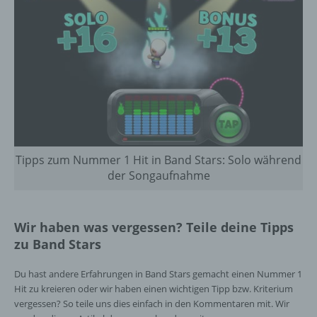
juristische Person, Behörde, Einrichtung
oder andere Stelle, die allein oder
gemeinsam mit anderen über die Zwecke
und Mittel der Verarbeitung von
personenbezogenen Daten entscheidet.
Sind die Zwecke und Mittel dieser
Verarbeitung durch das Unionsrecht oder
das Recht der Mitgliedstaaten vorgegeben,
so kann der Verantwortliche
beziehungsweise können die bestimmten
Kriterien seiner Benennung nach dem
Tipps zum Nummer 1 Hit in Band Stars: Solo während
Unionsrecht oder dem Recht der
Mitgliedstaaten vorgesehen werden.
der Songaufnahme
h) Auftragsverarbeiter
Wir haben was vergessen? Teile deine Tipps
zu Band Stars
Auftragsverarbeiter ist eine natürliche oder
juristische Person, Behörde, Einrichtung
Du hast andere Erfahrungen in Band Stars gemacht einen Nummer 1
oder andere Stelle, die personenbezogene
Hit zu kreieren oder wir haben einen wichtigen Tipp bzw. Kriterium
Daten im Auftrag des Verantwortlichen
vergessen? So teile uns dies einfach in den Kommentaren mit. Wir
verarbeitet.