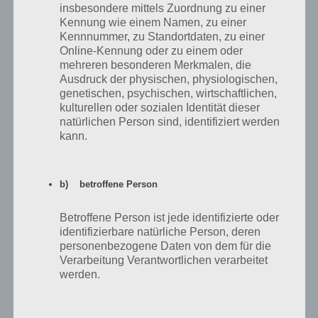
insbesondere mittels Zuordnung zu einer
Bandmitglieder könnt ihr gleichzeitig haben. Es lohnt sich
Kennung wie einem Namen, zu einer
entsprechend die VIP Lougne freizuschalten, um weitere Einzustellen
Kennnummer, zu Standortdaten, zu einer
und Austauschen zu können.
Online-Kennung oder zu einem oder
mehreren besonderen Merkmalen, die
Dazu noch ein paar Tipps, um eure Bandmitglieder zu verbessern. So
Ausdruck der physischen, physiologischen,
könnt ihr diese ins Training schicken. Diese sollten jedoch genügend
genetischen, psychischen, wirtschaftlichen,
Energie haben, um das Training zu beginnen.
kulturellen oder sozialen Identität dieser
natürlichen Person sind, identifiziert werden
Klickt in Band Stars einfach das Bandmitglied an und unten findet ihr
kann.
dann “Training”. Schon könnt ihr aus einer Vielzahl von Aktivitäten
wählen. Dabei wird eine oder mehrere Kategorien trainiert (mit
unterschiedlichen Effekt). Ist der Balken voll, so steigt ihr ein Level
b) betroffene Person
auf. Im Screenshot unten steigen wir in der Melodie gleich von Stufe
5 auf 6 auf.
Betroffene Person ist jede identifizierte oder
identifizierbare natürliche Person, deren
personenbezogene Daten von dem für die
Verarbeitung Verantwortlichen verarbeitet
werden.