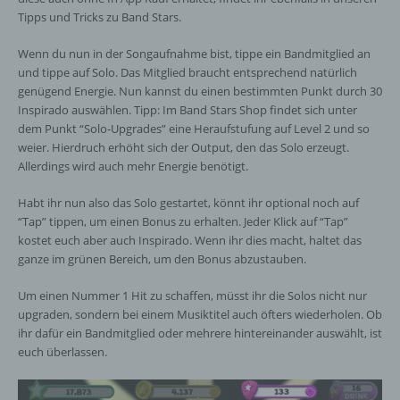
Tipps und Tricks zu Band Stars.
Pseudonymisierung ist die Verarbeitung
Wenn du nun in der Songaufnahme bist, tippe ein Bandmitglied an
personenbezogener Daten in einer Weise,
und tippe auf Solo. Das Mitglied braucht entsprechend natürlich
auf welche die personenbezogenen Daten
genügend Energie. Nun kannst du einen bestimmten Punkt durch 30
ohne Hinzuziehung zusätzlicher
Inspirado auswählen. Tipp: Im Band Stars Shop findet sich unter
Informationen nicht mehr einer spezifischen
betroffenen Person zugeordnet werden
dem Punkt “Solo-Upgrades” eine Heraufstufung auf Level 2 und so
können, sofern diese zusätzlichen
weier. Hierdruch erhöht sich der Output, den das Solo erzeugt.
Informationen gesondert aufbewahrt werden
Allerdings wird auch mehr Energie benötigt.
und technischen und organisatorischen
Maßnahmen unterliegen, die gewährleisten,
Habt ihr nun also das Solo gestartet, könnt ihr optional noch auf
dass die personenbezogenen Daten nicht
“Tap” tippen, um einen Bonus zu erhalten. Jeder Klick auf “Tap”
einer identifizierten oder identifizierbaren
kostet euch aber auch Inspirado. Wenn ihr dies macht, haltet das
natürlichen Person zugewiesen werden.
ganze im grünen Bereich, um den Bonus abzustauben.
Um einen Nummer 1 Hit zu schaffen, müsst ihr die Solos nicht nur
upgraden, sondern bei einem Musiktitel auch öfters wiederholen. Ob
g) Verantwortlicher oder für die Verarbeitung
Verantwortlicher
ihr dafür ein Bandmitglied oder mehrere hintereinander auswählt, ist
euch überlassen.
Verantwortlicher oder für die Verarbeitung
Verantwortlicher ist die natürliche oder