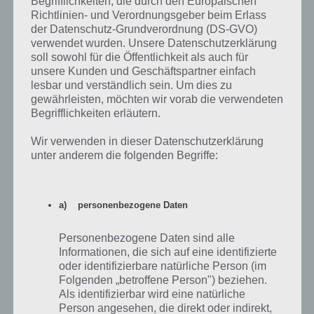
Begrifflichkeiten, die durch den Europäischen
Instrumente diverse Upgrades angezeigt. Mit diesen Upgrades
Richtlinien- und Verordnungsgeber beim Erlass
erhöht ihr den Output, den dieses Instrument erzeugt. Auf der
der Datenschutz-Grundverordnung (DS-GVO)
ersten Stufe sind dies 10%, dann folgt ein 20%-erhöhter Output und
verwendet wurden. Unsere Datenschutzerklärung
so weiter.
soll sowohl für die Öffentlichkeit als auch für
unsere Kunden und Geschäftspartner einfach
lesbar und verständlich sein. Um dies zu
gewährleisten, möchten wir vorab die verwendeten
Begrifflichkeiten erläutern.
Wir verwenden in dieser Datenschutzerklärung
unter anderem die folgenden Begriffe:
Musikinstrumente bei der Band Stars App verbessern
a) personenbezogene Daten
Band-Mitglieder trainieren oder neue
Personenbezogene Daten sind alle
Anheuern
Informationen, die sich auf eine identifizierte
oder identifizierbare natürliche Person (im
Als nächstes, was ihr direkt beeinflussen könnt, ist die Qualität eurer
Folgenden „betroffene Person") beziehen.
Bandmitglieder. Wenn ihr auf dem Markt (Meine Band -> Audition)
Als identifizierbar wird eine natürliche
welche sucht, könnt ihr direkt deren Stärken sehen. Maximal 6
Person angesehen, die direkt oder indirekt,