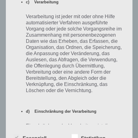
c) Verarbeitung
Verarbeitung ist jeder mit oder ohne Hilfe
automatisierter Verfahren ausgeführte
Vorgang oder jede solche Vorgangsreihe im
Bandmitglieder in Band Stars trainieren
Zusammenhang mit personenbezogenen
Daten wie das Erheben, das Erfassen, die
Organisation, das Ordnen, die Speicherung,
die Anpassung oder Veränderung, das
Band Stars: Passendes Bandmitglied dem
Auslesen, das Abfragen, die Verwendung,
Instrument zuordnen
die Offenlegung durch Übermittlung,
Verbreitung oder eine andere Form der
Bereitstellung, den Abgleich oder die
Nachdem der Songtext für das Genre und das Themengebiet
Verknüpfung, die Einschränkung, das
geschrieben worden ist, gilt es die Bandmitglieder den
Löschen oder die Vernichtung.
Musikinstrumenten zuzuordnen. Dabei hat jedes Musik-Genre seine
eigenen Musikinstrumente (siehe unsere
Band Stars Tipps und
Tricks
). Entsprechend verlangt der Gesang Songtext und Melodie,
während die Gitarre Melodie und Rhythmus in Band Stars benötigt.
d) Einschränkung der Verarbeitung
Entsprechend solltet ihr eure Band Stars Mitglieder richtig zuordnen.
Einschränkung der Verarbeitung ist die
Im Screenshot unten hatten wir nur 4 Mitglieder. Bei 6 habt ihr
Markierung gespeicherter
natürlich eine größere Auswahl. Im Screenshot unten seht ihr links