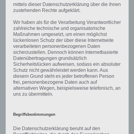
könnt ihr weiter in den Charts steigen.
mittels dieser Datenschutzerklärung über die ihnen
zustehenden Rechte aufgeklärt.
Desweiteren lohnt sich für gewisse Genre ein Label auszuwählen. Um
Wir haben als für die Verarbeitung Verantwortlicher
ein Label freizuschalten, braucht ihr aber eine gewisse Anzahl an
zahlreiche technische und organisatorische
Mitglieder eines bestimmten Genre. Entsprechend wird man zu
Maßnahmen umgesetzt, um einen möglichst
Beginn kaum ein Label wählen können.
lückenlosen Schutz der über diese Internetseite
verarbeiteten personenbezogenen Daten
Zu guter letzt, nachdem der Song geschrieben ist, kann dieser durch
sicherzustellen. Dennoch können Internetbasierte
Promotion in den Charts steigen. Um durchschnittlich 3 Plätze in den
Datenübertragungen grundsätzlich
Charts steigt der Song in Band Stars, wenn dieser zum Internet-Hit
Sicherheitslücken aufweisen, sodass ein absoluter
wurde (kostet 3 Drinks und ist zufallsbasiert). Außerdem können
Schutz nicht gewährleistet werden kann. Aus
eure Bandmitglieder (ebenfalls zufallsbasiert) Einfluss auf den
diesem Grund steht es jeder betroffenen Person
Verkauf haben (positiv, aber auch negativ).
frei, personenbezogene Daten auch auf
alternativen Wegen, beispielsweise telefonisch, an
uns zu übermitteln.
Musikinstrumente verbessern für den
Nummer 1 Hit
Begriffsbestimmungen
Um einen Nummer 1 Hit zu generieren, solltet ihr nicht an den
Musikinstrumenten sparen. Im Shop unter dem Punkt
Die Datenschutzerklärung beruht auf den
“Ausrüstungsupgrades” bekommt ihr für eure Band Stars