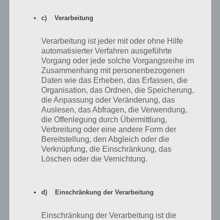
Marken
c) Verarbeitung
Tipps zum Öl wechseln in Asphalt Xtreme
Verarbeitung ist jeder mit oder ohne Hilfe
automatisierter Verfahren ausgeführte
Nach bestimmter Zeit muss das Öl in Asphalt Xtreme gewechselt
Vorgang oder jede solche Vorgangsreihe im
werden. Wechselst du das Öl, kannst du mit diesem Auto für
Zusammenhang mit personenbezogenen
Daten wie das Erheben, das Erfassen, die
bestimmte Zeit nicht spielen. Dabei bist du nicht verpflichtet den
Organisation, das Ordnen, die Speicherung,
Ölwechsel durchzuführen, wenn er im roten Bereich ist. Es gibt
die Anpassung oder Veränderung, das
Szenariern, wann du den Ölwechsel früher oder erst später machen
Auslesen, das Abfragen, die Verwendung,
solltest.
die Offenlegung durch Übermittlung,
Verbreitung oder eine andere Form der
Hörst du mit Asphalt Xtreme auf zu spielen, dann mache den
Bereitstellung, den Abgleich oder die
Ölwechsel, auch wenn er nicht erforderlich ist, denn so kannst du
Verknüpfung, die Einschränkung, das
beim nächsten Spielstart mit vollem Balken weiterspielen.
Löschen oder die Vernichtung.
Auf der anderen Seite kannst du den Ölwechsel auch herauszögern.
Beispielsweise holst du bereits die 3 Sterne für den Sieg. Um den
d) Einschränkung der Verarbeitung
vierten Stern zu bekommen, solltest du “Ohne Totalschaden” spielen
oder “Langes Nitro auslösen”. Dies kannst du auch machen, wenn
das Auto durch den fehlenden Ölwechsel nicht mehr so schnell ist.
Einschränkung der Verarbeitung ist die