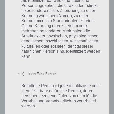
Als identifizierbar wird eine natürliche
Der Nitro-Auflader und Zusatztank können manchmal sinnvoll sein,
Person angesehen, die direkt oder indirekt,
wenn du im Mehrspieler bist oder eine Zeit unterbieten musst und
insbesondere mittels Zuordnung zu einer
es ohne Upgrade des Fahrzeugs nicht schaffen würdest.
Kennung wie einem Namen, zu einer
Kennnummer, zu Standortdaten, zu einer
Online-Kennung oder zu einem oder
mehreren besonderen Merkmalen, die
Ausdruck der physischen, physiologischen,
genetischen, psychischen, wirtschaftlichen,
kulturellen oder sozialen Identität dieser
natürlichen Person sind, identifiziert werden
kann.
b) betroffene Person
Betroffene Person ist jede identifizierte oder
identifizierbare natürliche Person, deren
personenbezogene Daten von dem für die
Verarbeitung Verantwortlichen verarbeitet
Booster bekommt ihr durch regelmäßiges Spielen
werden.
und als Belohnungen auch ohne den Einsatz von