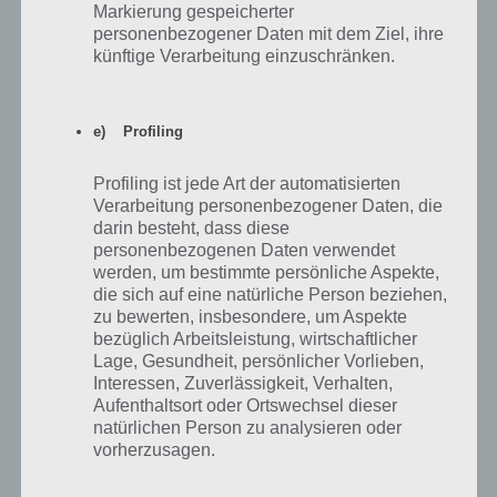
Wechselst du das Öl nicht, hat das negative Auswirkungen auf
Markierung gespeicherter
Höchsttempo, Beschleunigung, Handling und Nitro.
personenbezogener Daten mit dem Ziel, ihre
künftige Verarbeitung einzuschränken.
e) Profiling
Profiling ist jede Art der automatisierten
Verarbeitung personenbezogener Daten, die
darin besteht, dass diese
personenbezogenen Daten verwendet
werden, um bestimmte persönliche Aspekte,
die sich auf eine natürliche Person beziehen,
zu bewerten, insbesondere, um Aspekte
bezüglich Arbeitsleistung, wirtschaftlicher
Lage, Gesundheit, persönlicher Vorlieben,
Interessen, Zuverlässigkeit, Verhalten,
Aufenthaltsort oder Ortswechsel dieser
Öl wechseln in Asphalt Xtreme ist nicht immer
natürlichen Person zu analysieren oder
notwendig – Hörst du auf zu spielen, lohnt sich
vorherzusagen.
bereits ein frührerer Ölwechsel