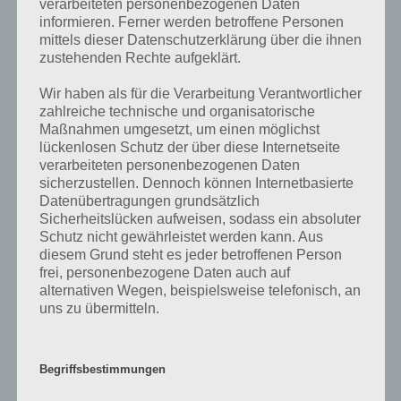
raten dir dazu, nicht jedesmal ein Upgrade zu machen, nur weil es
verarbeiteten personenbezogenen Daten
möglich ist. Spiele stattdessen die Karriere und upgrade dein
informieren. Ferner werden betroffene Personen
Fahrzeug nur, wenn dies für die Karriere notwendig ist.
mittels dieser Datenschutzerklärung über die ihnen
zustehenden Rechte aufgeklärt.
Wir haben als für die Verarbeitung Verantwortlicher
zahlreiche technische und organisatorische
Maßnahmen umgesetzt, um einen möglichst
lückenlosen Schutz der über diese Internetseite
verarbeiteten personenbezogenen Daten
sicherzustellen. Dennoch können Internetbasierte
Datenübertragungen grundsätzlich
Sicherheitslücken aufweisen, sodass ein absoluter
Schutz nicht gewährleistet werden kann. Aus
diesem Grund steht es jeder betroffenen Person
frei, personenbezogene Daten auch auf
alternativen Wegen, beispielsweise telefonisch, an
uns zu übermitteln.
Upgrade deine Fahrzeuge in Asphalt Xtreme nur,
Begriffsbestimmungen
wenn dies aufgrund des Rangs erforderlich ist – Sonst
spare dir die Credits