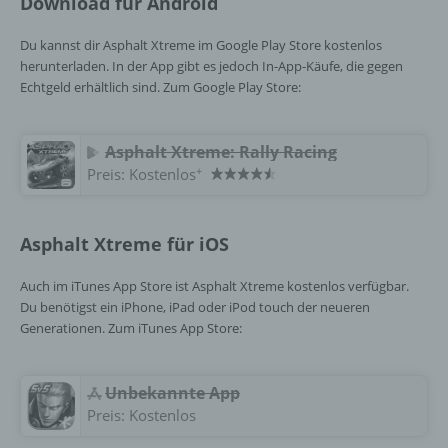
Download für Android
Dritter ist eine natürliche oder juristische
Person, Behörde, Einrichtung oder andere
Stelle außer der betroffenen Person, dem
Du kannst dir Asphalt Xtreme im Google Play Store kostenlos
Verantwortlichen, dem Auftragsverarbeiter
herunterladen. In der App gibt es jedoch In-App-Käufe, die gegen
und den Personen, die unter der
Echtgeld erhältlich sind. Zum Google Play Store:
unmittelbaren Verantwortung des
Verantwortlichen oder des
Auftragsverarbeiters befugt sind, die
Asphalt Xtreme: Rally Racing
personenbezogenen Daten zu verarbeiten.
+
Preis:
Kostenlos
k) Einwilligung
Asphalt Xtreme für iOS
Einwilligung ist jede von der betroffenen
Auch im iTunes App Store ist Asphalt Xtreme kostenlos verfügbar.
Person freiwillig für den bestimmten Fall in
Du benötigst ein iPhone, iPad oder iPod touch der neueren
informierter Weise und unmissverständlich
Generationen. Zum iTunes App Store:
abgegebene Willensbekundung in Form
einer Erklärung oder einer sonstigen
eindeutigen bestätigenden Handlung, mit der
Unbekannte App
die betroffene Person zu verstehen gibt, dass
Preis:
Kostenlos
sie mit der Verarbeitung der sie betreffenden
personenbezogenen Daten einverstanden