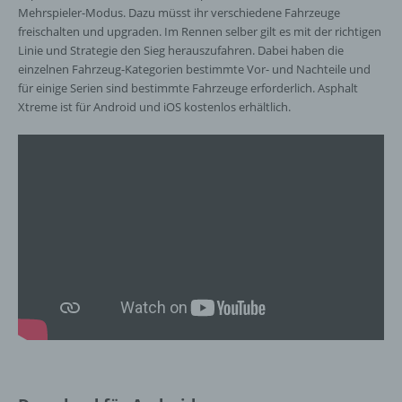
Daten im Auftrag des Verantwortlichen
Mehrspieler-Modus. Dazu müsst ihr verschiedene Fahrzeuge
verarbeitet.
freischalten und upgraden. Im Rennen selber gilt es mit der richtigen
Linie und Strategie den Sieg herauszufahren. Dabei haben die
einzelnen Fahrzeug-Kategorien bestimmte Vor- und Nachteile und
i) Empfänger
für einige Serien sind bestimmte Fahrzeuge erforderlich. Asphalt
Xtreme ist für Android und iOS kostenlos erhältlich.
Empfänger ist eine natürliche oder juristische
Person, Behörde, Einrichtung oder andere
Stelle, der personenbezogene Daten
offengelegt werden, unabhängig davon, ob
es sich bei ihr um einen Dritten handelt oder
nicht. Behörden, die im Rahmen eines
bestimmten Untersuchungsauftrags nach
dem Unionsrecht oder dem Recht der
Mitgliedstaaten möglicherweise
personenbezogene Daten erhalten, gelten
jedoch nicht als Empfänger.
j) Dritter