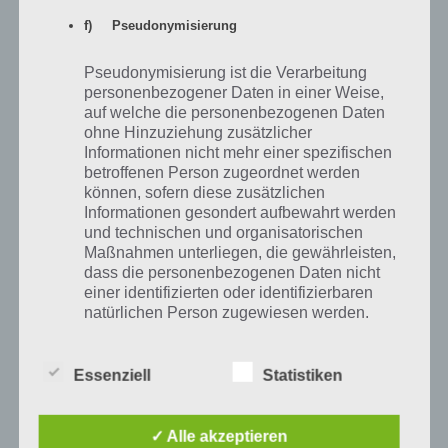
f) Pseudonymisierung
Denke an Tages-Box und 4-Stunden-Box
Pseudonymisierung ist die Verarbeitung
personenbezogener Daten in einer Weise,
In Asphalt Xtreme gibt es eine Tages-Box und eine 4-Stunden-Box.
auf welche die personenbezogenen Daten
Diese solltest du direkt aktivieren, denn der Counter beginnt erst
ohne Hinzuziehung zusätzlicher
wieder, wenn du die Box aktiviert hast. Darin befinden sich
Informationen nicht mehr einer spezifischen
Materialteile, die du für das Upgrade deiner Fahrzeuge benötigst.
betroffenen Person zugeordnet werden
können, sofern diese zusätzlichen
Informationen gesondert aufbewahrt werden
und technischen und organisatorischen
Maßnahmen unterliegen, die gewährleisten,
dass die personenbezogenen Daten nicht
einer identifizierten oder identifizierbaren
natürlichen Person zugewiesen werden.
Essenziell
Statistiken
g) Verantwortlicher oder für die Verarbeitung
Verantwortlicher
✓ Alle akzeptieren
Verantwortlicher oder für die Verarbeitung