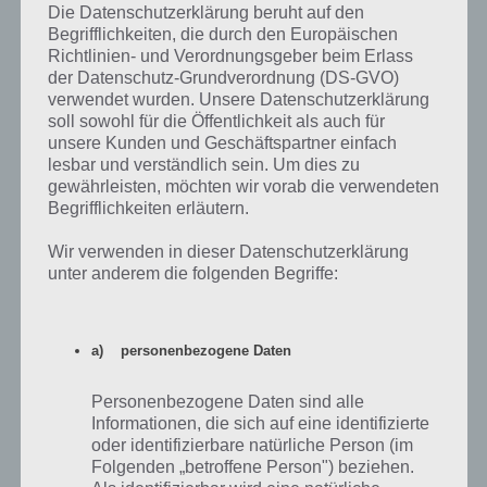
Die Datenschutzerklärung beruht auf den
Begrifflichkeiten, die durch den Europäischen
Richtlinien- und Verordnungsgeber beim Erlass
Weitere Tipps rund um Asphalt Xtreme
der Datenschutz-Grundverordnung (DS-GVO)
verwendet wurden. Unsere Datenschutzerklärung
soll sowohl für die Öffentlichkeit als auch für
Nachfolgend haben wir weitere Tipps rund um Asphalt Xtreme für
unsere Kunden und Geschäftspartner einfach
euch, die ihr auch beachten solltet.
lesbar und verständlich sein. Um dies zu
gewährleisten, möchten wir vorab die verwendeten
Begrifflichkeiten erläutern.
Lohnen sich die zeitlich begrenzten Booster?
Wir verwenden in dieser Datenschutzerklärung
Vor jedem Rennen könnt ihr euch entscheiden, einen Booster
unter anderem die folgenden Begriffe:
einzusetzen. So gibt es Doppel-Credits, Nitro-Auflader und
Zusatztank. Diese sind stets nur begrenzte Zeit aktiv. Im Verlauf
von Asphalt Xtreme bekommst du diese als Inhalt von Boxen auch
kostenlos. Zwingend notwendig sind diese nicht, sodass du zu
a) personenbezogene Daten
Beginn diese nicht aktivieren brauchst. Den Doppel-Credits Booster
solltest du einsetzen, wenn du in den nächsten 4 Stunden viel
Personenbezogene Daten sind alle
Spielen willst und dabei viele freie Rennen hast. So kannst du aus
Informationen, die sich auf eine identifizierte
den 5-Sternen bei den Rennen am meisten profitieren.
oder identifizierbare natürliche Person (im
Folgenden „betroffene Person") beziehen.