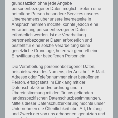
grundsätzlich ohne jede Angabe
personenbezogener Daten möglich. Sofern eine
betroffene Person besondere Services unseres
Unternehmens über unsere Internetseite in
Anspruch nehmen möchte, könnte jedoch eine
Verarbeitung personenbezogener Daten
erforderlich werden. Ist die Verarbeitung
personenbezogener Daten erforderlich und
besteht für eine solche Verarbeitung keine
gesetzliche Grundlage, holen wir generell eine
Einwilligung der betroffenen Person ein.
Verdienst du alle 5 Sterne, schaltest du jedes Teil frei
– Du musst nicht alle Sterne mit einmal sammeln
Die Verarbeitung personenbezogener Daten,
beispielsweise des Namens, der Anschrift, E-Mail-
Adresse oder Telefonnummer einer betroffenen
Person, erfolgt stets im Einklang mit der
Tipps zum Upgrade deine Fahrzeuge bei
Datenschutz-Grundverordnung und in
Asphalt Xtreme
Übereinstimmung mit den für uns geltenden
landesspezifischen Datenschutzbestimmungen.
Nun noch ein paar Asphalt Xtreme Tipps zum Upgrade deiner
Mittels dieser Datenschutzerklärung möchte unser
Fahrzeuge. Mit jedem erhöhtem Level steigen die Credits und die
Unternehmen die Öffentlichkeit über Art, Umfang
Karten, die benötigt werden, um das Upgrade durchzuführen. Wi
und Zweck der von uns erhobenen, genutzten und