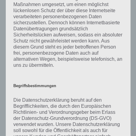
Maßnahmen umgesetzt, um einen möglichst
lückenlosen Schutz der über diese Internetseite
verarbeiteten personenbezogenen Daten
sicherzustellen. Dennoch können Internetbasierte
Datenübertragungen grundsätzlich
Sicherheitslücken aufweisen, sodass ein absoluter
Schutz nicht gewährleistet werden kann. Aus
diesem Grund steht es jeder betroffenen Person
Schaue die Karriere genau an, manchmal ist eine
frei, personenbezogene Daten auch auf
spätere Saison bereits freigeschaltet
alternativen Wegen, beispielsweise telefonisch, an
uns zu übermitteln.
Beherrschungen bringen zusätzliche Credits
Begriffsbestimmungen
Zusätzlich zu den Saisons gibt es noch die Beherrschungen. Hier
Die Datenschutzerklärung beruht auf den
wählt man zunächst den Fahrzeug-Typ an und kann dann das
Begrifflichkeiten, die durch den Europäischen
entsprechende Fahrzeug wählen. Nun gilt es in der Beherrschung
Richtlinien- und Verordnungsgeber beim Erlass
den Sieg einzufahren, Sterne gibt es sonst nicht. Wir raten dazu, dass
der Datenschutz-Grundverordnung (DS-GVO)
du keine Credits für Upgrades ausgibst, nur um die weitere
verwendet wurden. Unsere Datenschutzerklärung
Beherrschung zu spielen. Stattdessen schaue immer in die Karriere,
soll sowohl für die Öffentlichkeit als auch für
auch hier musst du deine Fahrzeuge upgraden, um Rennen fahren