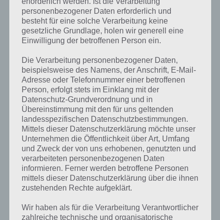
erforderlich werden. Ist die Verarbeitung
personenbezogener Daten erforderlich und
besteht für eine solche Verarbeitung keine
Einen Tipp, den ich in Bezug auf die Serien bei der Karriere geben
gesetzliche Grundlage, holen wir generell eine
kann, ist sich die Saisons / Serien genau anzuschauen. Wie im
Einwilligung der betroffenen Person ein.
nachfolgenden Screenshot zu sehen ist eine Serie noch nicht
aktiviert, scrollt man jedoch weiter, kann eine andere Saison
Die Verarbeitung personenbezogener Daten,
freigeschaltet sein. Um eine Saison zu entsperren, benötigst du
beispielsweise des Namens, der Anschrift, E-Mail-
bspw. ein bestimmtes Fahrzeug oder musst eine entsprechende
Adresse oder Telefonnummer einer betroffenen
Anzahl Sterne haben. Saisons solltest du jeweils auch versuchen
Person, erfolgt stets im Einklang mit der
abzuschließen, falls das möglich ist. Manchmal kann man eine Saison
Datenschutz-Grundverordnung und in
in Asphalt Xtreme nicht abschließen, wenn das Auto nicht zur
Übereinstimmung mit den für uns geltenden
Verfügung steht oder ein Stern nicht zu erreichen ist, weil das
landesspezifischen Datenschutzbestimmungen.
Fahrzeug noch geupgraded werden muss.
Mittels dieser Datenschutzerklärung möchte unser
Unternehmen die Öffentlichkeit über Art, Umfang
und Zweck der von uns erhobenen, genutzten und
verarbeiteten personenbezogenen Daten
informieren. Ferner werden betroffene Personen
mittels dieser Datenschutzerklärung über die ihnen
zustehenden Rechte aufgeklärt.
Wir haben als für die Verarbeitung Verantwortlicher
zahlreiche technische und organisatorische