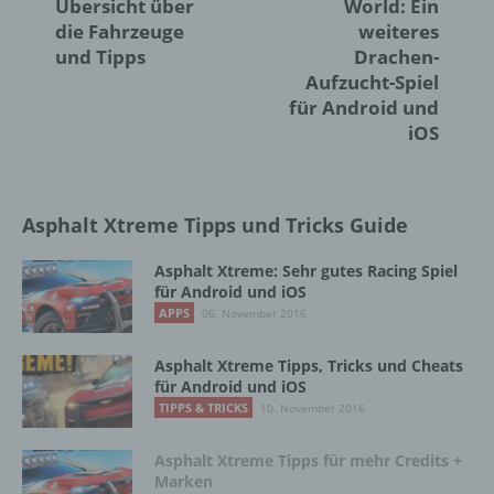
Übersicht über
World: Ein
Auftragsverarbeiters befugt sind, die
die Fahrzeuge
weiteres
personenbezogenen Daten zu verarbeiten.
und Tipps
Drachen-
Aufzucht-Spiel
für Android und
k) Einwilligung
iOS
Einwilligung ist jede von der betroffenen
Person freiwillig für den bestimmten Fall in
informierter Weise und unmissverständlich
Asphalt Xtreme Tipps und Tricks Guide
abgegebene Willensbekundung in Form
einer Erklärung oder einer sonstigen
Asphalt Xtreme: Sehr gutes Racing Spiel
eindeutigen bestätigenden Handlung, mit der
für Android und iOS
die betroffene Person zu verstehen gibt, dass
APPS
06. November 2016
sie mit der Verarbeitung der sie betreffenden
personenbezogenen Daten einverstanden
ist.
Asphalt Xtreme Tipps, Tricks und Cheats
für Android und iOS
TIPPS & TRICKS
10. November 2016
Name und Anschrift des für die Verarbeitung
Verantwortlichen
Asphalt Xtreme Tipps für mehr Credits +
Marken