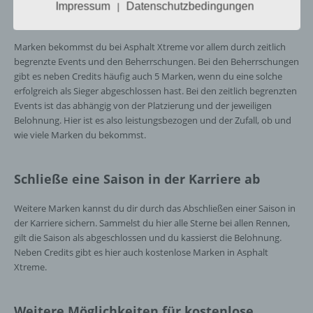
Belohnungen bei den Beherrschungen und
ohne Hinzuziehung zusätzlicher
Impressum
Datenschutzbedingungen
|
zeitlich begrenzten Events
Informationen nicht mehr einer spezifischen
betroffenen Person zugeordnet werden
können, sofern diese zusätzlichen
Marken bekommst du bei Asphalt Xtreme vor allem durch zeitlich
Informationen gesondert aufbewahrt werden
begrenzte Events und den Beherrschungen. Bei den Beherrschungen
und technischen und organisatorischen
gibt es neben Credits häufig auch 5 Marken, wenn du eine solche
Maßnahmen unterliegen, die gewährleisten,
erfolgreich als Sieger abgeschlossen hast. Bei den zeitlich begrenzten
dass die personenbezogenen Daten nicht
Events ist das abhängig von der Platzierung und der jeweiligen
einer identifizierten oder identifizierbaren
Belohnung. Hier ist es also leistungsbezogen und der Zufall, ob und
natürlichen Person zugewiesen werden.
wie viele Marken du bekommst.
g) Verantwortlicher oder für die Verarbeitung
Schließe eine Saison in der Karriere ab
Verantwortlicher
Weitere Marken kannst du dir durch das Abschließen einer Saison in
Verantwortlicher oder für die Verarbeitung
der Karriere sichern. Sammelst du hier alle Sterne bei allen Rennen,
Verantwortlicher ist die natürliche oder
gilt die Saison als abgeschlossen und du kassierst die Belohnung.
juristische Person, Behörde, Einrichtung
Neben Credits gibt es hier auch kostenlose Marken in Asphalt
oder andere Stelle, die allein oder
Xtreme.
gemeinsam mit anderen über die Zwecke
und Mittel der Verarbeitung von
personenbezogenen Daten entscheidet.
Weitere Möglichkeiten für kostenlose