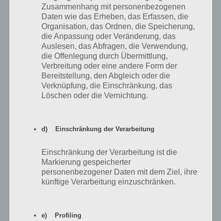
Zusammenhang mit personenbezogenen
Daten wie das Erheben, das Erfassen, die
Organisation, das Ordnen, die Speicherung,
die Anpassung oder Veränderung, das
Auslesen, das Abfragen, die Verwendung,
die Offenlegung durch Übermittlung,
Verbreitung oder eine andere Form der
Bereitstellung, den Abgleich oder die
Verknüpfung, die Einschränkung, das
Löschen oder die Vernichtung.
Zeitlich begrenzte Events bringen in Asphalt Xtreme
gute Belohnungen ein
d) Einschränkung der Verarbeitung
Einschränkung der Verarbeitung ist die
Markierung gespeicherter
Weitere Tipps und Tricks rund um Credits
personenbezogener Daten mit dem Ziel, ihre
künftige Verarbeitung einzuschränken.
Abschließend habe ich noch ein paar weitere Tipps und Tricks rund
um die Credits bei Asphalt Xtreme zusammengefasst. Wenn du dich
an diese und die bereits beschriebenen hälst, wirst du sehr viele
e) Profiling
Stunden spielen können ohne in Not zu geraten, was die Credits