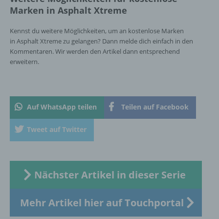
Sind die Zwecke und Mittel dieser
Marken in Asphalt Xtreme
Verarbeitung durch das Unionsrecht oder
das Recht der Mitgliedstaaten vorgegeben,
Kennst du weitere Möglichkeiten, um an kostenlose Marken
so kann der Verantwortliche
in Asphalt Xtreme zu gelangen? Dann melde dich einfach in den
beziehungsweise können die bestimmten
Kommentaren. Wir werden den Artikel dann entsprechend
Kriterien seiner Benennung nach dem
Unionsrecht oder dem Recht der
erweitern.
Mitgliedstaaten vorgesehen werden.
h) Auftragsverarbeiter
Auf WhatsApp teilen
Teilen auf Facebook
Auftragsverarbeiter ist eine natürliche oder
Tweet auf Twitter
juristische Person, Behörde, Einrichtung
oder andere Stelle, die personenbezogene
Daten im Auftrag des Verantwortlichen
verarbeitet.
Nächster Artikel in dieser Serie
i) Empfänger
Mehr Artikel hier auf Touchportal