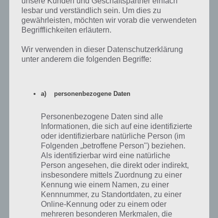
unsere Kunden und Geschäftspartner einfach
zu können. Durch das Upgrade wird dann unter Umständen eine
lesbar und verständlich sein. Um dies zu
weitere Beherrschung freigeschaltet.
gewährleisten, möchten wir vorab die verwendeten
Begrifflichkeiten erläutern.
Wir verwenden in dieser Datenschutzerklärung
unter anderem die folgenden Begriffe:
a) personenbezogene Daten
Personenbezogene Daten sind alle
Informationen, die sich auf eine identifizierte
oder identifizierbare natürliche Person (im
Folgenden „betroffene Person") beziehen.
Als identifizierbar wird eine natürliche
Person angesehen, die direkt oder indirekt,
insbesondere mittels Zuordnung zu einer
Kennung wie einem Namen, zu einer
Für jedes Auto kannst du unter Beherrschung
Kennnummer, zu Standortdaten, zu einer
zusätzliche Credits verdienen
Online-Kennung oder zu einem oder
mehreren besonderen Merkmalen, die