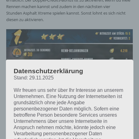
erhältlich. Der Doppel-Credits-Bonus ist zu aktivieren, wenn du viele
Rennen machen kannst und zudem in den nächsten vier
Stunden Asphalt Xtreme spielen kannst. Sonst lohnt es sich nicht
diesen zu aktivieren.
Datenschutzerklärung
Stand: 29.11.2025
Wir freuen uns sehr über Ihr Interesse an unserem
Unternehmen. Eine Nutzung der Internetseiten ist
grundsätzlich ohne jede Angabe
personenbezogener Daten möglich. Sofern eine
betroffene Person besondere Services unseres
Unternehmens über unsere Internetseite in
Anspruch nehmen möchte, könnte jedoch eine
Jeder Stern bringt zusätzliche Credits in Asphalt
Verarbeitung personenbezogener Daten
Xtreme