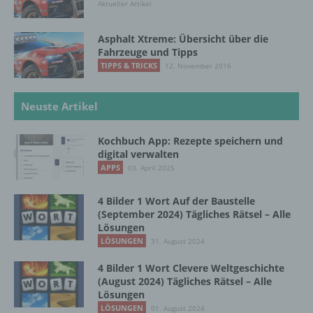
Aktueller Artikel
Verantwortlicher im Sinne der Datenschutz-
Grundverordnung, sonstiger in den Mitgliedstaaten
der Europäischen Union geltenden
Asphalt Xtreme: Übersicht über die
Fahrzeuge und Tipps
Datenschutzgesetze und anderer Bestimmungen
mit datenschutzrechtlichem Charakter ist die:
TIPPS & TRICKS
12. November 2016
InnoMobile GmbH
Neuste Artikel
Schlehenweg 20
Kochbuch App: Rezepte speichern und
18069 Lambrechtshagen
digital verwalten
APPS
03. April 2025
DE
4 Bilder 1 Wort Auf der Baustelle
(September 2024) Tägliches Rätsel – Alle
Cookies / SessionStorage / LocalStorage
Lösungen
LÖSUNGEN
31. August 2024
Die Internetseiten verwenden teilweise so
4 Bilder 1 Wort Clevere Weltgeschichte
genannte Cookies, LocalStorage und
(August 2024) Tägliches Rätsel – Alle
SessionStorage. Dies dient dazu, unser Angebot
Lösungen
nutzerfreundlicher, effektiver und sicherer zu
LÖSUNGEN
01. August 2024