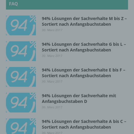
automatisierter Verfahren ausgeführte
FAQ
Vorgang oder jede solche Vorgangsreihe im
Zusammenhang mit personenbezogenen
Daten wie das Erheben, das Erfassen, die
94% Lösungen der Sachverhalte M bis Z –
Sortiert nach Anfangsbuchstaben
Organisation, das Ordnen, die Speicherung,
die Anpassung oder Veränderung, das
30. März 2017
Auslesen, das Abfragen, die Verwendung,
die Offenlegung durch Übermittlung,
94% Lösungen der Sachverhalte G bis L –
Verbreitung oder eine andere Form der
Sortiert nach Anfangsbuchstaben
Bereitstellung, den Abgleich oder die
30. März 2017
Verknüpfung, die Einschränkung, das
Löschen oder die Vernichtung.
94% Lösungen der Sachverhalte E bis F –
Sortiert nach Anfangsbuchstaben
30. März 2017
d) Einschränkung der Verarbeitung
94% Lösungen der Sachverhalte mit
Einschränkung der Verarbeitung ist die
Anfangsbuchstaben D
Markierung gespeicherter
30. März 2017
personenbezogener Daten mit dem Ziel, ihre
künftige Verarbeitung einzuschränken.
94% Lösungen der Sachverhalte A bis C –
Sortiert nach Anfangsbuchstaben
30. März 2017