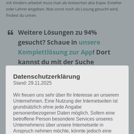
mit Kindern arbeitet muss man als Antworten also bspw. Erzieher
oder Lehrer eingeben. Was sonst noch als Lösung gesucht wird,
findest du unten.
Weitere Lösungen zu 94%
gesucht
? Schaue in
unsere
Komplettlösung zur App
! Dort
kannst du mit der Suche
schnell die Antworten und
Datenschutzerklärung
Lösungen der über 100 Level
Stand: 29.11.2025
finden!
Wir freuen uns sehr über Ihr Interesse an unserem
Unternehmen. Eine Nutzung der Internetseiten ist
grundsätzlich ohne jede Angabe
Da die Reihenfolge der Level in 94% bei jedem Spieler anders sind,
personenbezogener Daten möglich. Sofern eine
findest du nachfolgend die 94% Lösung zum Sachverhalt “Ein Beruf,
betroffene Person besondere Services unseres
bei dem man mit Kindern arbeitet”.
Unternehmens über unsere Internetseite in
Anspruch nehmen möchte, könnte jedoch eine