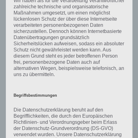
Wir haben als für die Verarbeitung Verantwortlicher
Ebenfalls im gleichen Level wie “Ein Beruf, bei dem man mit Kindern
zahlreiche technische und organisatorische
arbeitet” befinden sich “
Ein Kleidungsstück, das man oft kauft, ohne
Maßnahmen umgesetzt, um einen möglichst
es anzuprobieren
” und “
Bild: Mann mit Toast
“. Klicke einfach auf den
lückenlosen Schutz der über diese Internetseite
Sachverhalt, um zur 94% Lösung zu gelangen.
verarbeiteten personenbezogenen Daten
sicherzustellen. Dennoch können Internetbasierte
Datenübertragungen grundsätzlich
Sicherheitslücken aufweisen, sodass ein absoluter
Schutz nicht gewährleistet werden kann. Aus
Auf WhatsApp teilen
Teilen auf Facebook
diesem Grund steht es jeder betroffenen Person
frei, personenbezogene Daten auch auf
Tweet auf Twitter
alternativen Wegen, beispielsweise telefonisch, an
uns zu übermitteln.
Mehr Artikel hier auf Touchportal
Begriffsbestimmungen
Die Datenschutzerklärung beruht auf den
Begrifflichkeiten, die durch den Europäischen
Richtlinien- und Verordnungsgeber beim Erlass
der Datenschutz-Grundverordnung (DS-GVO)
verwendet wurden. Unsere Datenschutzerklärung