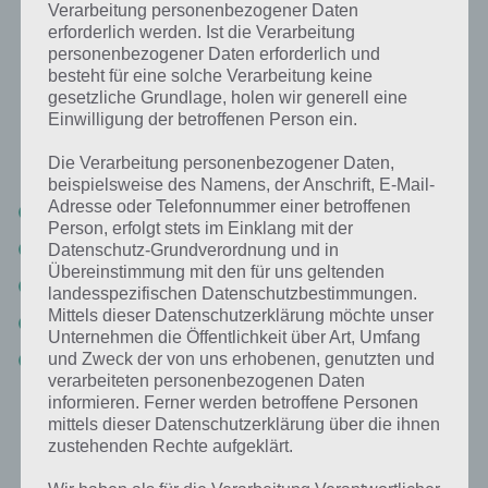
Verarbeitung personenbezogener Daten
erforderlich werden. Ist die Verarbeitung
Ein Beruf, bei dem man mit Kindern
personenbezogener Daten erforderlich und
arbeitet: Lösung für 94%
besteht für eine solche Verarbeitung keine
gesetzliche Grundlage, holen wir generell eine
Nachfolgend findest du alle richtigen Antworten zum Sachverhalt Ein
Einwilligung der betroffenen Person ein.
Beruf, bei dem man mit Kindern arbeitet in der App 94%. Die Lösung
ist dabei nach den Prozent-Werten sortiert. Hier die Antworten:
Die Verarbeitung personenbezogener Daten,
beispielsweise des Namens, der Anschrift, E-Mail-
Adresse oder Telefonnummer einer betroffenen
Erzieher
Person, erfolgt stets im Einklang mit der
Lehrer
Datenschutz-Grundverordnung und in
Übereinstimmung mit den für uns geltenden
Kinderarzt
landesspezifischen Datenschutzbestimmungen.
Mittels dieser Datenschutzerklärung möchte unser
Krankenschwester
Unternehmen die Öffentlichkeit über Art, Umfang
Trainer
und Zweck der von uns erhobenen, genutzten und
verarbeiteten personenbezogenen Daten
informieren. Ferner werden betroffene Personen
mittels dieser Datenschutzerklärung über die ihnen
Weitere Aufgaben und Rätsel im gleichen
zustehenden Rechte aufgeklärt.
Level