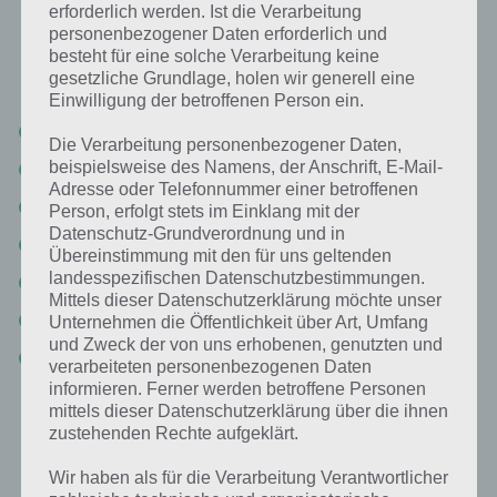
erforderlich werden. Ist die Verarbeitung
Nachfolgend findest du alle richtigen Antworten zum Sachverhalt
personenbezogener Daten erforderlich und
Bild: Banane schneiden in der App 94%. Die Lösung ist dabei nach
besteht für eine solche Verarbeitung keine
den Prozent-Werten sortiert. Hier die Antworten:
gesetzliche Grundlage, holen wir generell eine
Einwilligung der betroffenen Person ein.
Banane
Die Verarbeitung personenbezogener Daten,
beispielsweise des Namens, der Anschrift, E-Mail-
Schneiden
Adresse oder Telefonnummer einer betroffenen
Shake
Person, erfolgt stets im Einklang mit der
Datenschutz-Grundverordnung und in
Brett
Übereinstimmung mit den für uns geltenden
landesspezifischen Datenschutzbestimmungen.
Messer
Mittels dieser Datenschutzerklärung möchte unser
Gesund
Unternehmen die Öffentlichkeit über Art, Umfang
und Zweck der von uns erhobenen, genutzten und
Becher
verarbeiteten personenbezogenen Daten
informieren. Ferner werden betroffene Personen
mittels dieser Datenschutzerklärung über die ihnen
Weitere Aufgaben und Rätsel im gleichen
zustehenden Rechte aufgeklärt.
Level
Wir haben als für die Verarbeitung Verantwortlicher