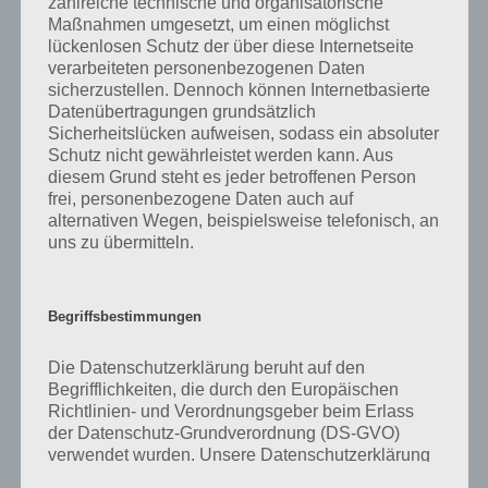
zahlreiche technische und organisatorische
Ebenfalls im gleichen Level wie “Bild: Banane schneiden” befinden
Maßnahmen umgesetzt, um einen möglichst
sich “
Diesen Fernsehsender mag ich
” und “
Das steckt man in die
lückenlosen Schutz der über diese Internetseite
Brusttasche des Hemdes
“. Klicke einfach auf den Sachverhalt, um zur
verarbeiteten personenbezogenen Daten
94% Lösung zu gelangen.
sicherzustellen. Dennoch können Internetbasierte
Datenübertragungen grundsätzlich
Sicherheitslücken aufweisen, sodass ein absoluter
Schutz nicht gewährleistet werden kann. Aus
diesem Grund steht es jeder betroffenen Person
Auf WhatsApp teilen
Teilen auf Facebook
frei, personenbezogene Daten auch auf
alternativen Wegen, beispielsweise telefonisch, an
Tweet auf Twitter
uns zu übermitteln.
Begriffsbestimmungen
Mehr Artikel hier auf Touchportal
Die Datenschutzerklärung beruht auf den
Begrifflichkeiten, die durch den Europäischen
Richtlinien- und Verordnungsgeber beim Erlass
der Datenschutz-Grundverordnung (DS-GVO)
verwendet wurden. Unsere Datenschutzerklärung
soll sowohl für die Öffentlichkeit als auch für