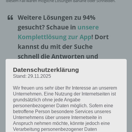
diesem Fall wären mögliche Lösungen Banane oder Schneiden.
Weitere Lösungen zu 94%
gesucht
? Schaue in
unsere
Komplettlösung zur App
! Dort
kannst du mit der Suche
schnell die Antworten und
Lösungen der über 100 Level
Datenschutzerklärung
finden!
Stand: 29.11.2025
Wir freuen uns sehr über Ihr Interesse an unserem
Da die Reihenfolge der Level in 94% bei jedem Spieler anders sind,
Unternehmen. Eine Nutzung der Internetseiten ist
findest du nachfolgend die 94% Lösung zum Sachverhalt “Bild:
grundsätzlich ohne jede Angabe
Banane schneiden”.
personenbezogener Daten möglich. Sofern eine
betroffene Person besondere Services unseres
Unternehmens über unsere Internetseite in
Anspruch nehmen möchte, könnte jedoch eine
Bild Banane schneiden: Lösung für 94%
Verarbeitung personenbezogener Daten