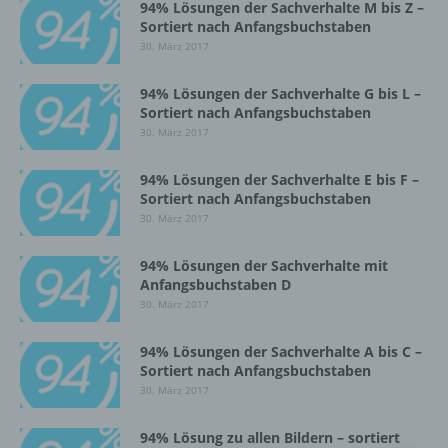
Vorgang oder jede solche Vorgangsreihe im
94% Lösungen der Sachverhalte M bis Z –
Zusammenhang mit personenbezogenen
Sortiert nach Anfangsbuchstaben
Daten wie das Erheben, das Erfassen, die
30. März 2017
Organisation, das Ordnen, die Speicherung,
die Anpassung oder Veränderung, das
94% Lösungen der Sachverhalte G bis L –
Auslesen, das Abfragen, die Verwendung,
Sortiert nach Anfangsbuchstaben
die Offenlegung durch Übermittlung,
30. März 2017
Verbreitung oder eine andere Form der
Bereitstellung, den Abgleich oder die
94% Lösungen der Sachverhalte E bis F –
Verknüpfung, die Einschränkung, das
Sortiert nach Anfangsbuchstaben
Löschen oder die Vernichtung.
30. März 2017
94% Lösungen der Sachverhalte mit
d) Einschränkung der Verarbeitung
Anfangsbuchstaben D
30. März 2017
Einschränkung der Verarbeitung ist die
Markierung gespeicherter
94% Lösungen der Sachverhalte A bis C –
personenbezogener Daten mit dem Ziel, ihre
Sortiert nach Anfangsbuchstaben
künftige Verarbeitung einzuschränken.
30. März 2017
94% Lösung zu allen Bildern – sortiert
e) Profiling