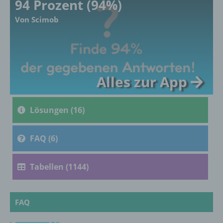
94 Prozent (94%)
Ausdruck der physischen, physiologischen,
Von Scimob
genetischen, psychischen, wirtschaftlichen,
kulturellen oder sozialen Identität dieser
natürlichen Person sind, identifiziert werden
kann.
Alles zur App
b) betroffene Person
Betroffene Person ist jede identifizierte oder
Lösungen (16)
identifizierbare natürliche Person, deren
personenbezogene Daten von dem für die
Verarbeitung Verantwortlichen verarbeitet
FAQ (6)
werden.
Tabellen (1144)
c) Verarbeitung
FAQ
Verarbeitung ist jeder mit oder ohne Hilfe
automatisierter Verfahren ausgeführte