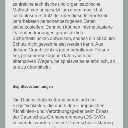
zahlreiche technische und organisatorische
“
Ein Beruf, bei dem man mit Kindern arbeitet
” und “
Ein
Maßnahmen umgesetzt, um einen möglichst
Kleidungsstück, das man oft kauft, ohne es anzuprobieren
“. Klicke
lückenlosen Schutz der über diese Internetseite
einfach auf den Sachverhalt, um zur 94% Lösung zu gelangen.
verarbeiteten personenbezogenen Daten
sicherzustellen. Dennoch können Internetbasierte
Datenübertragungen grundsätzlich
Sicherheitslücken aufweisen, sodass ein absoluter
Auf WhatsApp teilen
Teilen auf Facebook
Schutz nicht gewährleistet werden kann. Aus
diesem Grund steht es jeder betroffenen Person
frei, personenbezogene Daten auch auf
Tweet auf Twitter
alternativen Wegen, beispielsweise telefonisch, an
uns zu übermitteln.
Mehr Artikel hier auf Touchportal
Begriffsbestimmungen
Die Datenschutzerklärung beruht auf den
Begrifflichkeiten, die durch den Europäischen
Richtlinien- und Verordnungsgeber beim Erlass
der Datenschutz-Grundverordnung (DS-GVO)
verwendet wurden. Unsere Datenschutzerklärung