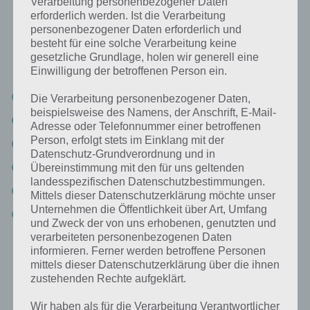
Bild Mann mit Toast: Lösung für 94%
Verarbeitung personenbezogener Daten
erforderlich werden. Ist die Verarbeitung
personenbezogener Daten erforderlich und
Nachfolgend findest du alle richtigen Antworten zum Sachverhalt
besteht für eine solche Verarbeitung keine
Bild: Mann mit Toast in der App 94%. Die Lösung ist dabei nach den
gesetzliche Grundlage, holen wir generell eine
Prozent-Werten sortiert. Hier die Antworten:
Einwilligung der betroffenen Person ein.
Toast
Die Verarbeitung personenbezogener Daten,
beispielsweise des Namens, der Anschrift, E-Mail-
Verbrannt
Adresse oder Telefonnummer einer betroffenen
Person, erfolgt stets im Einklang mit der
Mann
Datenschutz-Grundverordnung und in
Gesicht
Übereinstimmung mit den für uns geltenden
landesspezifischen Datenschutzbestimmungen.
Glücklich
Mittels dieser Datenschutzerklärung möchte unser
Unternehmen die Öffentlichkeit über Art, Umfang
Traurig
und Zweck der von uns erhobenen, genutzten und
verarbeiteten personenbezogenen Daten
informieren. Ferner werden betroffene Personen
Weitere Aufgaben und Rätsel im gleichen
mittels dieser Datenschutzerklärung über die ihnen
Level
zustehenden Rechte aufgeklärt.
Wir haben als für die Verarbeitung Verantwortlicher
Ebenfalls im gleichen Level wie “Bild: Mann mit Toast” befinden sich