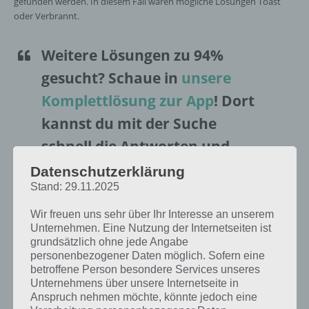
gefunden werden. In diesem Fall wären mögliche Lösungen Toast
oder Verbrannt.
Weitere Lösungen zu 94%
gesucht
? Schaue in
unsere
Komplettlösung zur App
! Dort
kannst du mit der Suche
schnell die Antworten und
Lösungen der über 100 Level
Datenschutzerklärung
Stand: 29.11.2025
finden!
Wir freuen uns sehr über Ihr Interesse an unserem
Unternehmen. Eine Nutzung der Internetseiten ist
Da die Reihenfolge der Level in 94% bei jedem Spieler anders sind,
grundsätzlich ohne jede Angabe
findest du nachfolgend die 94% Lösung zum Sachverhalt “Bild: Mann
personenbezogener Daten möglich. Sofern eine
mit Toast”.
betroffene Person besondere Services unseres
Unternehmens über unsere Internetseite in
Anspruch nehmen möchte, könnte jedoch eine