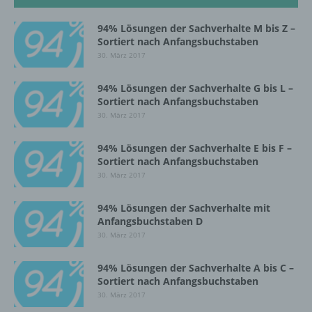
Vorgang oder jede solche Vorgangsreihe im
Zusammenhang mit personenbezogenen
94% Lösungen der Sachverhalte M bis Z –
Daten wie das Erheben, das Erfassen, die
Sortiert nach Anfangsbuchstaben
Organisation, das Ordnen, die Speicherung,
30. März 2017
die Anpassung oder Veränderung, das
Auslesen, das Abfragen, die Verwendung,
94% Lösungen der Sachverhalte G bis L –
die Offenlegung durch Übermittlung,
Sortiert nach Anfangsbuchstaben
Verbreitung oder eine andere Form der
30. März 2017
Bereitstellung, den Abgleich oder die
Verknüpfung, die Einschränkung, das
94% Lösungen der Sachverhalte E bis F –
Löschen oder die Vernichtung.
Sortiert nach Anfangsbuchstaben
30. März 2017
d) Einschränkung der Verarbeitung
94% Lösungen der Sachverhalte mit
Anfangsbuchstaben D
Einschränkung der Verarbeitung ist die
30. März 2017
Markierung gespeicherter
personenbezogener Daten mit dem Ziel, ihre
94% Lösungen der Sachverhalte A bis C –
künftige Verarbeitung einzuschränken.
Sortiert nach Anfangsbuchstaben
30. März 2017