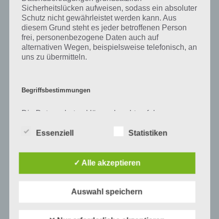
Sicherheitslücken aufweisen, sodass ein absoluter
Schutz nicht gewährleistet werden kann. Aus
diesem Grund steht es jeder betroffenen Person
frei, personenbezogene Daten auch auf
alternativen Wegen, beispielsweise telefonisch, an
uns zu übermitteln.
Begriffsbestimmungen
1
KOMMENTAR
neuste
Die Datenschutzerklärung beruht auf den
Begrifflichkeiten, die durch den Europäischen
Richtlinien- und Verordnungsgeber beim Erlass
Essenziell
Statistiken
der Datenschutz-Grundverordnung (DS-GVO)
verwendet wurden. Unsere Datenschutzerklärung
soll sowohl für die Öffentlichkeit als auch für
✓ Alle akzeptieren
unsere Kunden und Geschäftspartner einfach
VORIGER ARTIKEL
NÄCHSTER ARTIKEL
lesbar und verständlich sein. Um dies zu
Reckless Racing
100 Rooms:
gewährleisten, möchten wir vorab die verwendeten
Auswahl speichern
2 kostenlos im
Level 28, 29, 30 –
Begrifflichkeiten erläutern.
iTunes App Store
Lösung und