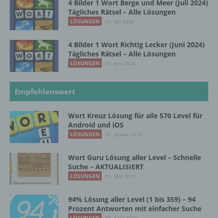
4 Bilder 1 Wort Berge und Meer (Juli 2024)
Tägliches Rätsel – Alle Lösungen
LÖSUNGEN
01. Juli 2024
b) betroffene Person
4 Bilder 1 Wort Richtig Lecker (Juni 2024)
Betroffene Person ist jede identifizierte oder
Tägliches Rätsel – Alle Lösungen
identifizierbare natürliche Person, deren
LÖSUNGEN
01. Juni 2024
personenbezogene Daten von dem für die
Verarbeitung Verantwortlichen verarbeitet
Empfehlenswert
werden.
Wort Kreuz Lösung für alle 570 Level für
Android und iOS
c) Verarbeitung
LÖSUNGEN
05. Januar 2018
Verarbeitung ist jeder mit oder ohne Hilfe
Wort Guru Lösung aller Level – Schnelle
automatisierter Verfahren ausgeführte
Suche – AKTUALISIERT
Vorgang oder jede solche Vorgangsreihe im
LÖSUNGEN
Zusammenhang mit personenbezogenen
21. Mai 2017
Daten wie das Erheben, das Erfassen, die
Organisation, das Ordnen, die Speicherung,
94% Lösung aller Level (1 bis 359) – 94
die Anpassung oder Veränderung, das
Prozent Antworten mit einfacher Suche
Auslesen, das Abfragen, die Verwendung,
LÖSUNGEN