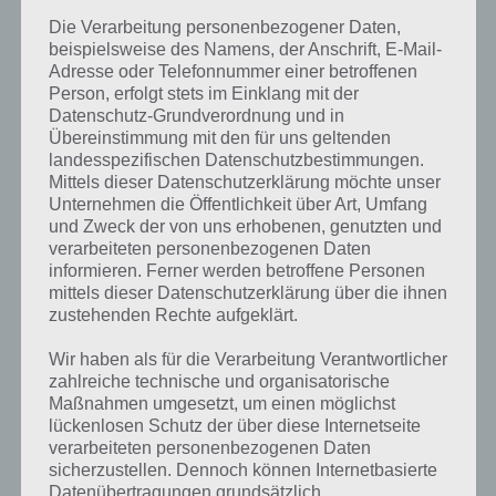
und eure Fragen beantworten. Desweiteren könnt ihr auch mit
Die Verarbeitung personenbezogener Daten,
anderen Apple Fans euch austauschen.
beispielsweise des Namens, der Anschrift, E-Mail-
Adresse oder Telefonnummer einer betroffenen
Hier unser Live Ticker zur Apple Keynote 2012 am 12.9.2012:
Person, erfolgt stets im Einklang mit der
Datenschutz-Grundverordnung und in
Unser Live Ticker ist beendet! Alle Infos zum neuen iPhone 5
HIER
.
Übereinstimmung mit den für uns geltenden
landesspezifischen Datenschutzbestimmungen.
Mittels dieser Datenschutzerklärung möchte unser
Unternehmen die Öffentlichkeit über Art, Umfang
Auf WhatsApp teilen
Teilen auf Facebook
und Zweck der von uns erhobenen, genutzten und
verarbeiteten personenbezogenen Daten
informieren. Ferner werden betroffene Personen
Tweet auf Twitter
mittels dieser Datenschutzerklärung über die ihnen
zustehenden Rechte aufgeklärt.
Wir haben als für die Verarbeitung Verantwortlicher
Mehr Artikel hier auf Touchportal
zahlreiche technische und organisatorische
Maßnahmen umgesetzt, um einen möglichst
lückenlosen Schutz der über diese Internetseite
verarbeiteten personenbezogenen Daten
sicherzustellen. Dennoch können Internetbasierte
Datenübertragungen grundsätzlich