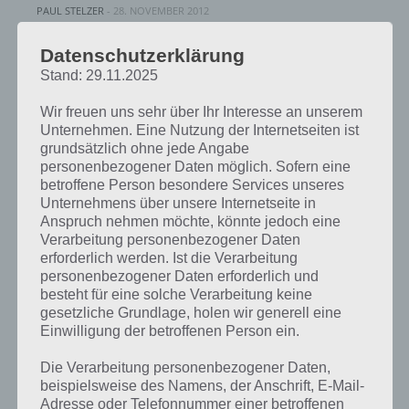
PAUL STELZER
-
28. NOVEMBER 2012
[caption id="attachment_14916" align="alignright"
Datenschutzerklärung
width="150"] 100 Exits von Apperleft Ltd[/caption]
Stand: 29.11.2025
Nachdem wir euch zu 100 Exits bereits die Lösung der
Level 1 bis 25 näher gebracht haben, soll…
Wir freuen uns sehr über Ihr Interesse an unserem
Unternehmen. Eine Nutzung der Internetseiten ist
grundsätzlich ohne jede Angabe
personenbezogener Daten möglich. Sofern eine
LÖSUNGEN
betroffene Person besondere Services unseres
Unternehmens über unsere Internetseite in
100 EXITS: LÖSUNG LEVEL 21, 22,
Anspruch nehmen möchte, könnte jedoch eine
23, 24, 25 FÜR ANDROID UND
Verarbeitung personenbezogener Daten
erforderlich werden. Ist die Verarbeitung
IPHONE
personenbezogener Daten erforderlich und
besteht für eine solche Verarbeitung keine
PAUL STELZER
-
12. AUGUST 2012
gesetzliche Grundlage, holen wir generell eine
Die App 100 Exits beinhaltet auch die Level 21 bis 25,
Einwilligung der betroffenen Person ein.
allerdings vorerst nur im iTunes App Store. Für alle,
die 100 Exits auf Android spielen, gibt…
Die Verarbeitung personenbezogener Daten,
beispielsweise des Namens, der Anschrift, E-Mail-
Adresse oder Telefonnummer einer betroffenen