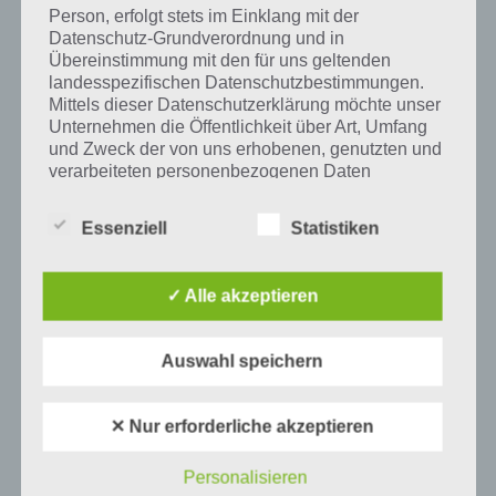
Person, erfolgt stets im Einklang mit der
Datenschutz-Grundverordnung und in
LÖSUNGEN
Übereinstimmung mit den für uns geltenden
100 EXITS: LÖSUNG DER LEVEL 11,
landesspezifischen Datenschutzbestimmungen.
Mittels dieser Datenschutzerklärung möchte unser
12, 13, 14, 15, 16, 17, 18, 19, 20 –
Unternehmen die Öffentlichkeit über Art, Umfang
ANDROID UND IPHONE
und Zweck der von uns erhobenen, genutzten und
verarbeiteten personenbezogenen Daten
PAUL STELZER
-
27. JULI 2012
informieren. Ferner werden betroffene Personen
Heute möchten wir die nächsten 10 Level von 100 Exits
mittels dieser Datenschutzerklärung über die ihnen
Essenziell
Statistiken
lösen. Dabei gibt es bei den mittel-schweren Levels
zustehenden Rechte aufgeklärt.
wieder Screenshots und Bilder, während es bei
Wir haben als für die Verarbeitung Verantwortlicher
komplizierten Levels…
✓ Alle akzeptieren
zahlreiche technische und organisatorische
Maßnahmen umgesetzt, um einen möglichst
lückenlosen Schutz der über diese Internetseite
Auswahl speichern
verarbeiteten personenbezogenen Daten
sicherzustellen. Dennoch können Internetbasierte
Datenübertragungen grundsätzlich
✕ Nur erforderliche akzeptieren
Sicherheitslücken aufweisen, sodass ein absoluter
Schutz nicht gewährleistet werden kann. Aus
Personalisieren
diesem Grund steht es jeder betroffenen Person