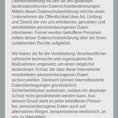
Übereinstimmung mit den für uns geltenden
landesspezifischen Datenschutzbestimmungen.
Mittels dieser Datenschutzerklärung möchte unser
Unternehmen die Öffentlichkeit über Art, Umfang
und Zweck der von uns erhobenen, genutzten und
verarbeiteten personenbezogenen Daten
informieren. Ferner werden betroffene Personen
mittels dieser Datenschutzerklärung über die ihnen
zustehenden Rechte aufgeklärt.
Wir haben als für die Verarbeitung Verantwortlicher
zahlreiche technische und organisatorische
Maßnahmen umgesetzt, um einen möglichst
lückenlosen Schutz der über diese Internetseite
verarbeiteten personenbezogenen Daten
sicherzustellen. Dennoch können Internetbasierte
Mad Skills BMX für iPhone, iPad und iPod
Datenübertragungen grundsätzlich
Touch
Sicherheitslücken aufweisen, sodass ein absoluter
Schutz nicht gewährleistet werden kann. Aus
Mad Skills BMX kann im iTunes App Store als Universal-App für
diesem Grund steht es jeder betroffenen Person
iPhone, iPad und iPod Touch für 0,79 Euro gekauft werden. Wer
frei, personenbezogene Daten auch auf
möchte kann sich in der App dann noch weitere Dinge wie das
alternativen Wegen, beispielsweise telefonisch, an
uns zu übermitteln.
Freischalten von allen Leveln kaufen, muss dies aber nicht tun.