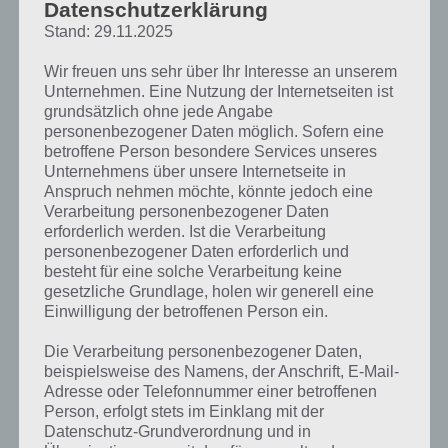
Herausforderung für alle Spieler.
Datenschutzerklärung
Stand: 29.11.2025
Desweiteren bietet Mad Skills BMX soziale Funktionen an. So kannst
Wir freuen uns sehr über Ihr Interesse an unserem
du das Spiel mit Facebook verbinden, um so gegen deine Freunde
Unternehmen. Eine Nutzung der Internetseiten ist
anzutreten, die Highscores und Wiederholungen abzuspeichern und
grundsätzlich ohne jede Angabe
dich so in der Rangliste nach oben zu fahren.
personenbezogener Daten möglich. Sofern eine
betroffene Person besondere Services unseres
Natürlich bietet Mad Skills BMX eine tolle Soundkulisse, du kannst
Unternehmens über unsere Internetseite in
deinen Charakter individuell anpassen und natürlich gibt es für
Anspruch nehmen möchte, könnte jedoch eine
Anfänger eine interaktive Anleitung. Zudem sind für die Zukunft
Verarbeitung personenbezogener Daten
zahlreiche Updates geplant.
erforderlich werden. Ist die Verarbeitung
personenbezogener Daten erforderlich und
besteht für eine solche Verarbeitung keine
gesetzliche Grundlage, holen wir generell eine
Einwilligung der betroffenen Person ein.
Die Verarbeitung personenbezogener Daten,
beispielsweise des Namens, der Anschrift, E-Mail-
Adresse oder Telefonnummer einer betroffenen
Person, erfolgt stets im Einklang mit der
Datenschutz-Grundverordnung und in