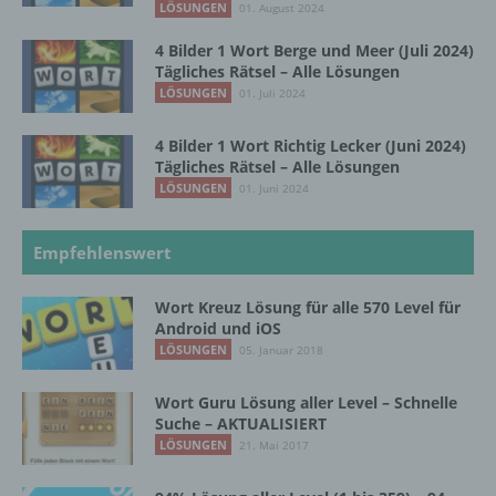
LÖSUNGEN
01. August 2024
d) Einschränkung der Verarbeitung
4 Bilder 1 Wort Berge und Meer (Juli 2024)
Tägliches Rätsel – Alle Lösungen
LÖSUNGEN
01. Juli 2024
Einschränkung der Verarbeitung ist die
Markierung gespeicherter
personenbezogener Daten mit dem Ziel, ihre
4 Bilder 1 Wort Richtig Lecker (Juni 2024)
Tägliches Rätsel – Alle Lösungen
künftige Verarbeitung einzuschränken.
LÖSUNGEN
01. Juni 2024
e) Profiling
Empfehlenswert
Profiling ist jede Art der automatisierten
Wort Kreuz Lösung für alle 570 Level für
Verarbeitung personenbezogener Daten, die
Android und iOS
darin besteht, dass diese
LÖSUNGEN
05. Januar 2018
personenbezogenen Daten verwendet
werden, um bestimmte persönliche Aspekte,
Wort Guru Lösung aller Level – Schnelle
die sich auf eine natürliche Person beziehen,
Suche – AKTUALISIERT
zu bewerten, insbesondere, um Aspekte
LÖSUNGEN
21. Mai 2017
bezüglich Arbeitsleistung, wirtschaftlicher
Lage, Gesundheit, persönlicher Vorlieben,
Interessen, Zuverlässigkeit, Verhalten,