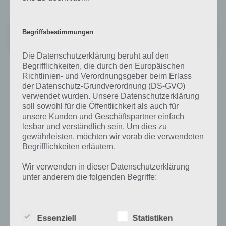
Unbekannte App
Begriffsbestimmungen
Preis:
Kostenlos
Die Datenschutzerklärung beruht auf den
Begrifflichkeiten, die durch den Europäischen
Richtlinien- und Verordnungsgeber beim Erlass
der Datenschutz-Grundverordnung (DS-GVO)
Auf WhatsApp teilen
Teilen auf Facebook
verwendet wurden. Unsere Datenschutzerklärung
soll sowohl für die Öffentlichkeit als auch für
Tweet auf Twitter
unsere Kunden und Geschäftspartner einfach
lesbar und verständlich sein. Um dies zu
gewährleisten, möchten wir vorab die verwendeten
Begrifflichkeiten erläutern.
Mehr Artikel hier auf Touchportal
Wir verwenden in dieser Datenschutzerklärung
unter anderem die folgenden Begriffe:
a) personenbezogene Daten
Essenziell
Statistiken