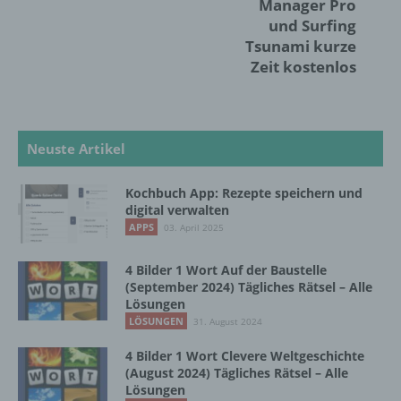
Manager Pro
identifizierbare natürliche Person, deren
und Surfing
personenbezogene Daten von dem für die
Verarbeitung Verantwortlichen verarbeitet
Tsunami kurze
werden.
Zeit kostenlos
c) Verarbeitung
Neuste Artikel
Verarbeitung ist jeder mit oder ohne Hilfe
automatisierter Verfahren ausgeführte
Kochbuch App: Rezepte speichern und
Vorgang oder jede solche Vorgangsreihe im
digital verwalten
Zusammenhang mit personenbezogenen
APPS
03. April 2025
Daten wie das Erheben, das Erfassen, die
Organisation, das Ordnen, die Speicherung,
4 Bilder 1 Wort Auf der Baustelle
die Anpassung oder Veränderung, das
(September 2024) Tägliches Rätsel – Alle
Auslesen, das Abfragen, die Verwendung,
Lösungen
die Offenlegung durch Übermittlung,
LÖSUNGEN
31. August 2024
Verbreitung oder eine andere Form der
Bereitstellung, den Abgleich oder die
4 Bilder 1 Wort Clevere Weltgeschichte
Verknüpfung, die Einschränkung, das
(August 2024) Tägliches Rätsel – Alle
Löschen oder die Vernichtung.
Lösungen