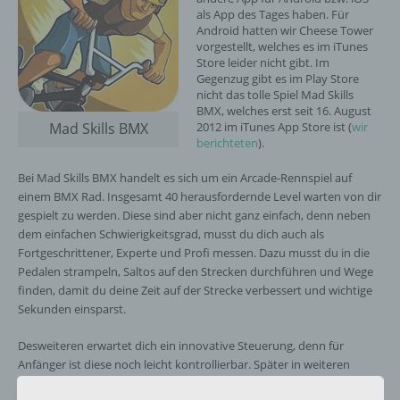
als App des Tages haben. Für
Android hatten wir Cheese Tower
vorgestellt, welches es im iTunes
Store leider nicht gibt. Im
Gegenzug gibt es im Play Store
nicht das tolle Spiel Mad Skills
BMX, welches erst seit 16. August
Mad Skills BMX
2012 im iTunes App Store ist (
wir
berichteten
).
Bei Mad Skills BMX handelt es sich um ein Arcade-Rennspiel auf
einem BMX Rad. Insgesamt 40 herausfordernde Level warten von dir
gespielt zu werden. Diese sind aber nicht ganz einfach, denn neben
dem einfachen Schwierigkeitsgrad, musst du dich auch als
Fortgeschrittener, Experte und Profi messen. Dazu musst du in die
Pedalen strampeln, Saltos auf den Strecken durchführen und Wege
finden, damit du deine Zeit auf der Strecke verbessert und wichtige
Sekunden einsparst.
Desweiteren erwartet dich ein innovative Steuerung, denn für
Anfänger ist diese noch leicht kontrollierbar. Später in weiteren
Schwierigkeitsgraden wird aber eben jener zu einer neuen