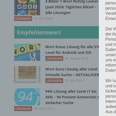
4 Bilder 1 Wort Richtig Lecker
perso
(Juni 2024) Tägliches Rätsel –
Bei
perso
Alle Lösungen
Verar
und
01. Juni 2024
Einwi
LÖSUNGEN
Lev
sei
Die V
Empfehlenswert
der A
und
Perso
und i
Wort Kreuz Lösung für alle 570
Dah
Daten
Level für Android und iOS
Käs
unser
05. Januar 2018
LÖSUNGEN
uns e
obe
infor
zu 
Wort Guru Lösung aller Level –
Daten
Schnelle Suche – AKTUALISIERT
Bre
21. Mai 2017
Wir h
LÖSUNGEN
und o
lücke
94% Lösung aller Level (1 bis
Min
perso
359) – 94 Prozent Antworten mit
kom
Inter
einfacher Suche
Pla
aufwe
09. April 2015
LÖSUNGEN
Aus d