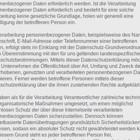
nenbezogener Daten erforderlich werden. Ist die Verarbeitung
 Cheese Tower handelt es sich um ein Puzzle Spiel, wo man 
nenbezogener Daten erforderlich und besteht für eine solche
beitung keine gesetzliche Grundlage, holen wir generell eine
 Taktik haben muss. Während es zu Beginn noch einfach l
lligung der betroffenen Person ein.
el zu Level schwerer. Wir sehen Käse und andere graue Bl
n). Diese grauen Blöcke können wir wegklicken. Dadurch f
erarbeitung personenbezogener Daten, beispielsweise des Na
nschrift, E-Mail-Adresse oder Telefonnummer einer betroffenen
 nach zusammen. Der Käse darf natürlich nicht herunterfa
n, erfolgt stets im Einklang mit der Datenschutz-Grundverordnu
n Übereinstimmung mit den für uns geltenden landesspezifisch
er sollte man oben beginnen. Natürlich ist das ganze physik
schutzbestimmungen. Mittels dieser Datenschutzerklärung mö
estück rechts auf einen Block und links ist alles frei, so ka
 Unternehmen die Öffentlichkeit über Art, Umfang und Zweck de
rhobenen, genutzten und verarbeiteten personenbezogenen Da
re Teil komplett einstürzt. Wie in Puzzle Spielen üblich gi
mieren. Ferner werden betroffene Personen mittels dieser
3 Sterne. In Cheese Tower gibt es drei Käseecken. Wenn a
schutzerklärung über die ihnen zustehenden Rechte aufgeklärt
tt fällt, gibt es gleich mal eine Käseecke weniger.
aben als für die Verarbeitung Verantwortlicher zahlreiche techn
rganisatorische Maßnahmen umgesetzt, um einen möglichst
nlosen Schutz der über diese Internetseite verarbeiteten
destens eine Käseecke zum Bestehen des Levels braucht 
nenbezogenen Daten sicherzustellen. Dennoch können
mt es auf Köpfchen an. Cheese Tower ist kostenlos und
netbasierte Datenübertragungen grundsätzlich Sicherheitslücke
y Store für Android geladen werden.
isen, sodass ein absoluter Schutz nicht gewährleistet werden k
iesem Grund steht es jeder betroffenen Person frei,