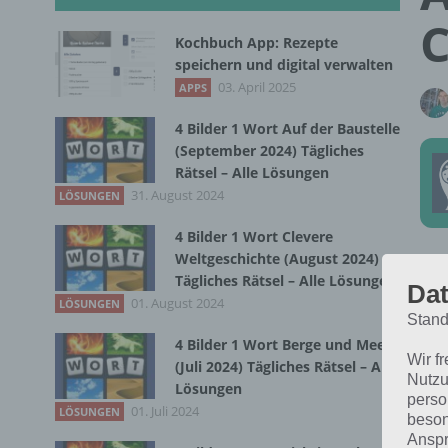
C
Kochbuch App: Rezepte
speichern und digital verwalten
03. April 2025
APPS
4 Bilder 1 Wort Auf der Baustelle
(September 2024) Tägliches
Rätsel – Alle Lösungen
31. August 2024
LÖSUNGEN
4 Bilder 1 Wort Clevere
Weltgeschichte (August 2024)
Tägliches Rätsel – Alle Lösungen
Dat
01. August 2024
LÖSUNGEN
Stand
4 Bilder 1 Wort Berge und Meer
Wir f
(Juli 2024) Tägliches Rätsel – Alle
Nutzu
Lösungen
perso
01. Juli 2024
LÖSUNGEN
beson
die
Anspr