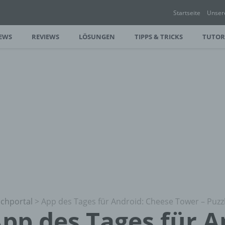
Startseite
Unser
EWS
REVIEWS
LÖSUNGEN
TIPPS & TRICKS
TUTOR
chportal
>
App des Tages für Android: Cheese Tower – Puzzl
pp des Tages für A