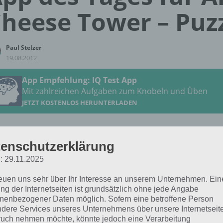
heese Tower – Puzz
Paul Stelzer
19.08.2012
App Empfehlung: IQ Test App
Mit zahlreichen Aufgaben zum Knobeln und Üben
JETZT KOSTENLOS HERUNTERLADEN
Auch heute wollen wir euch unsere App de
enschutzerklärung
vorenthalten. Dabei teilen wir das ganze h
: 29.11.2025
des Tages für Android und einmal in die Ap
Damit kann sich heute keine Plattform bena
reuen uns sehr über Ihr Interesse an unserem Unternehmen. Ein
Android gibt es für euch das Puzzle Spiel 
ng der Internetseiten ist grundsätzlich ohne jede Angabe
nenbezogener Daten möglich. Sofern eine betroffene Person
Käseturm). Was ihr hier machen müsst, erk
dere Services unseres Unternehmens über unsere Internetseite
sem Artikel.
uch nehmen möchte, könnte jedoch eine Verarbeitung