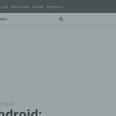
e App
Datenschutz
Kontakt
Impressum
IALS
e Spiel
ndroid: