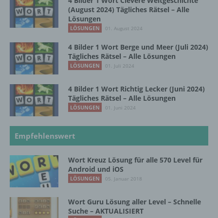
4 Bilder 1 Wort Clevere Weltgeschichte
Verarbeitung personenbezogener Daten, die
(August 2024) Tägliches Rätsel – Alle
darin besteht, dass diese
Lösungen
personenbezogenen Daten verwendet
LÖSUNGEN
01. August 2024
werden, um bestimmte persönliche Aspekte,
die sich auf eine natürliche Person beziehen,
4 Bilder 1 Wort Berge und Meer (Juli 2024)
zu bewerten, insbesondere, um Aspekte
Tägliches Rätsel – Alle Lösungen
bezüglich Arbeitsleistung, wirtschaftlicher
LÖSUNGEN
01. Juli 2024
Lage, Gesundheit, persönlicher Vorlieben,
Interessen, Zuverlässigkeit, Verhalten,
4 Bilder 1 Wort Richtig Lecker (Juni 2024)
Aufenthaltsort oder Ortswechsel dieser
Tägliches Rätsel – Alle Lösungen
natürlichen Person zu analysieren oder
LÖSUNGEN
01. Juni 2024
vorherzusagen.
Empfehlenswert
f) Pseudonymisierung
Wort Kreuz Lösung für alle 570 Level für
Pseudonymisierung ist die Verarbeitung
Android und iOS
personenbezogener Daten in einer Weise,
LÖSUNGEN
05. Januar 2018
auf welche die personenbezogenen Daten
ohne Hinzuziehung zusätzlicher
Wort Guru Lösung aller Level – Schnelle
Informationen nicht mehr einer spezifischen
Suche – AKTUALISIERT
betroffenen Person zugeordnet werden