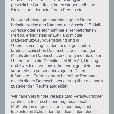
Damals war es noch ein
gesetzliche Grundlage, holen wir generell eine
kostenpflichtiger Download, das
Einwilligung der betroffenen Person ein.
Spielprinzip jedoch bereits nahezu
identisch. Drop Wizard Tower,
Die Verarbeitung personenbezogener Daten,
veröffentlicht von Nitrome, die mit
beispielsweise des Namens, der Anschrift, E-Mail-
Spiele Apps wie
Magic Touch
oder
Adresse oder Telefonnummer einer betroffenen
Person, erfolgt stets im Einklang mit der
Gunbrick
bereits große Erfolge feiern
Datenschutz-Grundverordnung und in
konnten, kann kostenlos
Übereinstimmung mit den für uns geltenden
heruntergeladen werden.
landesspezifischen Datenschutzbestimmungen.
Mittels dieser Datenschutzerklärung möchte unser
Drop Wizard Tower basiert auf
Unternehmen die Öffentlichkeit über Art, Umfang
Ebenen, in jeder Ebene musst du die
Drop Wizard Tower
und Zweck der von uns erhobenen, genutzten und
Gegner eliminieren. Dazu fällst du
Screenshot – (c)
verarbeiteten personenbezogenen Daten
von Plattform zu Plattform nach
Nitrome
informieren. Ferner werden betroffene Personen
unten. Beim Auftreffen wird eine
mittels dieser Datenschutzerklärung über die ihnen
Magiekugel abgefeuert, die einen
zustehenden Rechte aufgeklärt.
dieser Gegner treffen sollte. Sind diese bewusstlos, kannst du diese
zerstören. Zudem lassen diese Items fallen, die du aufsammeln
Wir haben als für die Verarbeitung Verantwortlicher
solltest, um im Level aufzusteigen und zudem Punkte für deinen
zahlreiche technische und organisatorische
Highscore zu sammeln.
Maßnahmen umgesetzt, um einen möglichst
lückenlosen Schutz der über diese Internetseite