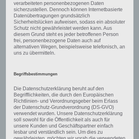
verarbeiteten personenbezogenen Daten
Insgesamt gibt es 50 Ebenen, die in zufälliger Reihenfolge in Drop
sicherzustellen. Dennoch können Internetbasierte
Wizard Tower auftreten. Wirst du von einem Gegner getroffen, ist
Datenübertragungen grundsätzlich
das zunächst nicht schlimm, denn du hast 4 Lebenspunkte. Erst
Sicherheitslücken aufweisen, sodass ein absoluter
wenn alle verloren sind, geht es wieder von vorne los.
Schutz nicht gewährleistet werden kann. Aus
diesem Grund steht es jeder betroffenen Person
frei, personenbezogene Daten auch auf
Boss-Gegner für Abwechslung
alternativen Wegen, beispielsweise telefonisch, an
uns zu übermitteln.
In regelmäßigen Abständen triffst du in Drop Wizard Tower auch auf
Boss-Gegner. Diese kannst du nicht direkt zerstören, sondern musst
die anderen Gegner dafür verwenden. Das kann teilweise sehr
Begriffsbestimmungen
schwierig werden, denn einen Lebenspunkt will man natürlich
ungern verlieren.
Die Datenschutzerklärung beruht auf den
Begrifflichkeiten, die durch den Europäischen
Finanziert wird Drop Wizard Tower über Werbung, die man bei
Richtlinien- und Verordnungsgeber beim Erlass
Wunsch gegen eine Einmalzahlung auch deaktivieren kann. Zudem
der Datenschutz-Grundverordnung (DS-GVO)
sammeln man in Drop Wizard Tower Diamanten auf, welche man
verwendet wurden. Unsere Datenschutzerklärung
dafür einsetzen muss, um weitere Charaktere freizuschalten. Jeder
soll sowohl für die Öffentlichkeit als auch für
Charakter hat dabei bestimmte Eigenschaften.
unsere Kunden und Geschäftspartner einfach
lesbar und verständlich sein. Um dies zu
gewährleisten, möchten wir vorab die verwendeten