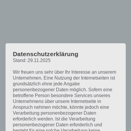
Datenschutzerklärung
Stand: 29.11.2025
Wir freuen uns sehr über Ihr Interesse an unserem
Unternehmen. Eine Nutzung der Internetseiten ist
grundsätzlich ohne jede Angabe
Drop Wizard Tower: Meistere alle 50
personenbezogener Daten möglich. Sofern eine
betroffene Person besondere Services unseres
Ebenen
Unternehmens über unsere Internetseite in
Anspruch nehmen möchte, könnte jedoch eine
Entwickelt wurde Drop Wizard Tower
Verarbeitung personenbezogener Daten
von Neutronized, die mit Drop
erforderlich werden. Ist die Verarbeitung
Wizard bereits im Jahr 2015 ein
personenbezogener Daten erforderlich und
solches Spiel veröffentlicht haben.
besteht für eine solche Verarbeitung keine