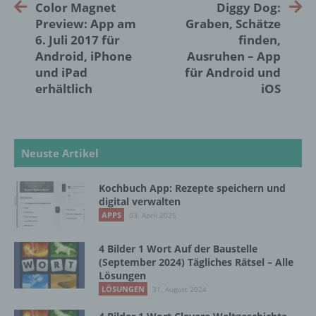
Color Magnet
Diggy Dog:
Organisation, das Ordnen, die Speicherung,
die Anpassung oder Veränderung, das
Preview: App am
Graben, Schätze
Auslesen, das Abfragen, die Verwendung,
6. Juli 2017 für
finden,
die Offenlegung durch Übermittlung,
Android, iPhone
Ausruhen – App
Verbreitung oder eine andere Form der
und iPad
für Android und
Bereitstellung, den Abgleich oder die
erhältlich
iOS
Verknüpfung, die Einschränkung, das
Löschen oder die Vernichtung.
Neuste Artikel
d) Einschränkung der Verarbeitung
Einschränkung der Verarbeitung ist die
Kochbuch App: Rezepte speichern und
Markierung gespeicherter
digital verwalten
personenbezogener Daten mit dem Ziel, ihre
APPS
03. April 2025
künftige Verarbeitung einzuschränken.
4 Bilder 1 Wort Auf der Baustelle
(September 2024) Tägliches Rätsel – Alle
Lösungen
e) Profiling
LÖSUNGEN
31. August 2024
Profiling ist jede Art der automatisierten