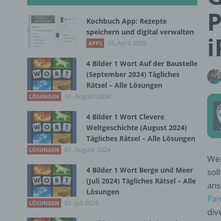
P
Kochbuch App: Rezepte
speichern und digital verwalten
i
03. April 2025
APPS
4 Bilder 1 Wort Auf der Baustelle
(September 2024) Tägliches
Rätsel – Alle Lösungen
31. August 2024
LÖSUNGEN
4 Bilder 1 Wort Clevere
Weltgeschichte (August 2024)
Tägliches Rätsel – Alle Lösungen
01. August 2024
LÖSUNGEN
Wen
4 Bilder 1 Wort Berge und Meer
sol
(Juli 2024) Tägliches Rätsel – Alle
ans
Lösungen
Pan
01. Juli 2024
LÖSUNGEN
div