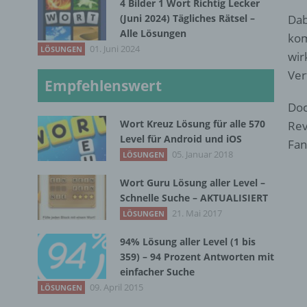
4 Bilder 1 Wort Richtig Lecker
(Juni 2024) Tägliches Rätsel –
Dab
Alle Lösungen
kom
01. Juni 2024
LÖSUNGEN
wir
Ver
Empfehlenswert
Doc
Wort Kreuz Lösung für alle 570
Rev
Level für Android und iOS
Fan
05. Januar 2018
LÖSUNGEN
Wort Guru Lösung aller Level –
Schnelle Suche – AKTUALISIERT
21. Mai 2017
LÖSUNGEN
94% Lösung aller Level (1 bis
359) – 94 Prozent Antworten mit
einfacher Suche
09. April 2015
LÖSUNGEN