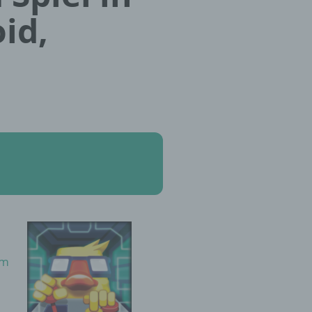
id,
rm