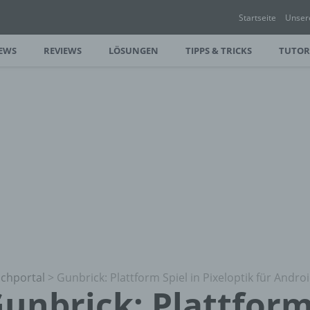
Startseite
Unser
EWS
REVIEWS
LÖSUNGEN
TIPPS & TRICKS
TUTOR
chportal
>
Gunbrick: Plattform Spiel in Pixeloptik für Andro
unbrick: Plattform 