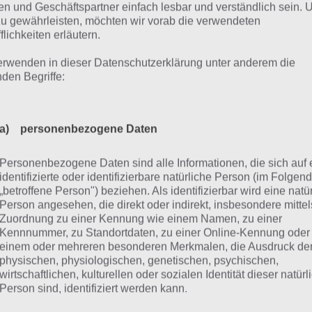
o weiter man in der App kommt, desto schwieriger werde
n und Geschäftspartner einfach lesbar und verständlich sein.
zu gewährleisten, möchten wir vorab die verwendeten
sen später Schalter umgelegt, feindliche Einheiten zunäch
flichkeiten erläutern.
er geschützt werden. Stets muss man dazu die Waffe und 
richten, um weiterzukommen. Zum Start gibt es 3 Welten, 
erwenden in dieser Datenschutzerklärung unter anderem die
nden Begriffe:
nhalten. Die Level können bei Bedarf auch wiederholt werd
ei keine Rolle, auch nicht die Anzahl der Bewegungen. En
ne Sternebewertung.
a) personenbezogene Daten
h die musikalische Untermalung trägt zur Spielathmosphä
Personenbezogene Daten sind alle Informationen, die sich auf 
lich von Eirik Suhrke, der bereits bei Spielen wie Ridiculo
identifizierte oder identifizierbare natürliche Person (im Folgen
te Box für jene zuständig war.
„betroffene Person") beziehen. Als identifizierbar wird eine natü
Person angesehen, die direkt oder indirekt, insbesondere mittel
Zuordnung zu einer Kennung wie einem Namen, zu einer
eutsches Gameplay Video zu Gu
Kennnummer, zu Standortdaten, zu einer Online-Kennung oder
einem oder mehreren besonderen Merkmalen, die Ausdruck de
physischen, physiologischen, genetischen, psychischen,
es sich bei Gunbrick um ein kostenpflichtiges Spiel handelt
wirtschaftlichen, kulturellen oder sozialen Identität dieser natür
Person sind, identifiziert werden kann.
edingt ein deutsches Gameplay Video machen, sodass du 