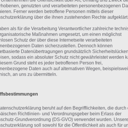
 Unternehmen die Öffentlichkeit über Art, Umfang und Zweck de
Teil mit zerstört – Screenshot (c)
Plattformspiel. Ihr 
rhobenen, genutzten und verarbeiteten personenbezogenen Da
Nitrome
rauf und müsst dur
mieren. Ferner werden betroffene Personen mittels dieser
schutzerklärung über die ihnen zustehenden Rechte aufgeklärt
auf den Bildschirm 
angen. Weiterhin enthält die App Puzzle-Elemente, wobei
aben als für die Verarbeitung Verantwortlicher zahlreiche techn
eint sind, die ihr zu lösen habt. Dazu muss der Spieler üb
rganisatorische Maßnahmen umgesetzt, um einen möglichst
nlosen Schutz der über diese Internetseite verarbeiteten
brick nach oben kommt oder diesen so ausrichtet, dass d
nenbezogenen Daten sicherzustellen. Dennoch können
ere Blöcke zerstört.
netbasierte Datenübertragungen grundsätzlich Sicherheitslücke
isen, sodass ein absoluter Schutz nicht gewährleistet werden k
 Gunbrick ist nämlich ein Würfel, auf der einen Seite besit
iesem Grund steht es jeder betroffenen Person frei,
nenbezogene Daten auch auf alternativen Wegen, beispielswe
 anderen ein Schild. Mit jedem Level kommen neue Spiele
onisch, an uns zu übermitteln.
 sich selbst erklärt und man selber auf die Lösung kommen
orial, dass einem bei der Lösung hilft. Stattdessen werde
 Hologramm direkt ins Level integriert.
iffsbestimmungen
atenschutzerklärung beruht auf den Begrifflichkeiten, die durch
er 36 knifflige Level
äischen Richtlinien- und Verordnungsgeber beim Erlass der
schutz-Grundverordnung (DS-GVO) verwendet wurden. Unser
schutzerklärung soll sowohl für die Öffentlichkeit als auch für u