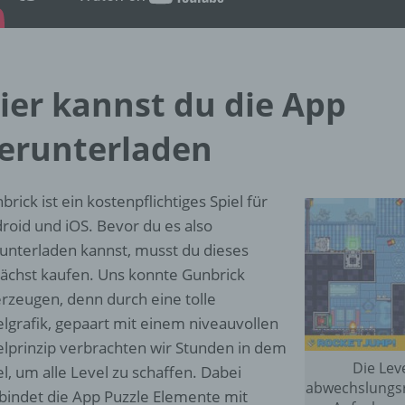
d) Einschränkung der Verarbeitung
Einschränkung der Verarbeitung ist die Markierung gespeichert
personenbezogener Daten mit dem Ziel, ihre künftige Verarbeit
einzuschränken.
ier kannst du die App
erunterladen
e) Profiling
Profiling ist jede Art der automatisierten Verarbeitung
brick ist ein kostenpflichtiges Spiel für
personenbezogener Daten, die darin besteht, dass diese
roid und iOS. Bevor du es also
personenbezogenen Daten verwendet werden, um bestimmte
persönliche Aspekte, die sich auf eine natürliche Person bezie
unterladen kannst, musst du dieses
zu bewerten, insbesondere, um Aspekte bezüglich Arbeitsleistu
ächst kaufen. Uns konnte Gunbrick
wirtschaftlicher Lage, Gesundheit, persönlicher Vorlieben, Inter
rzeugen, denn durch eine tolle
Zuverlässigkeit, Verhalten, Aufenthaltsort oder Ortswechsel die
natürlichen Person zu analysieren oder vorherzusagen.
elgrafik, gepaart mit einem niveauvollen
elprinzip verbrachten wir Stunden in dem
Die Lev
el, um alle Level zu schaffen. Dabei
f) Pseudonymisierung
abwechslungsr
bindet die App Puzzle Elemente mit