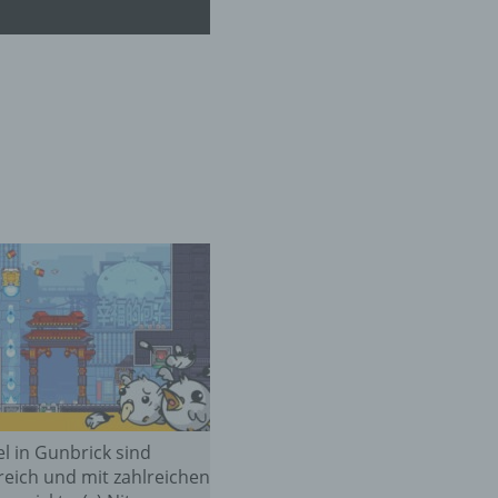
er
ung
hen,
ng,
essen,
ser
el in Gunbrick sind
eich und mit zahlreichen