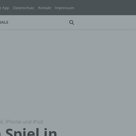
e App
Datenschutz
Kontakt
Impressum
IALS
id, iPhone und iPad
Spiel in