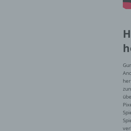
H
h
Gun
And
her
zun
übe
Pix
Spi
Spi
ver