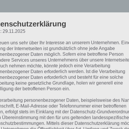
enschutzerklärung
: 29.11.2025
unbrick: Puzzle Plattforme
reuen uns sehr über Ihr Interesse an unserem Unternehmen. Ein
ng der Internetseiten ist grundsätzlich ohne jede Angabe
uf Pixeloptik
nenbezogener Daten möglich. Sofern eine betroffene Person
dere Services unseres Unternehmens über unsere Internetseite
uch nehmen möchte, könnte jedoch eine Verarbeitung
nenbezogener Daten erforderlich werden. Ist die Verarbeitung
Fans klassischer Pix
nenbezogener Daten erforderlich und besteht für eine solche
hinschauen, denn N
beitung keine gesetzliche Grundlage, holen wir generell eine
jedes Spiel im Pixel
lligung der betroffenen Person ein.
haben, sind mit Gun
erarbeitung personenbezogener Daten, beispielsweise des Na
Bildfläche. Das Spiel
nschrift, E-Mail-Adresse oder Telefonnummer einer betroffenen
Plattformer. Doch 
n, erfolgt stets im Einklang mit der Datenschutz-Grundverordnu
n Übereinstimmung mit den für uns geltenden landesspezifisch
schutzbestimmungen. Mittels dieser Datenschutzerklärung mö
Zum einen ist Gunbr
ie Umgebung in Gunbrick wird zum