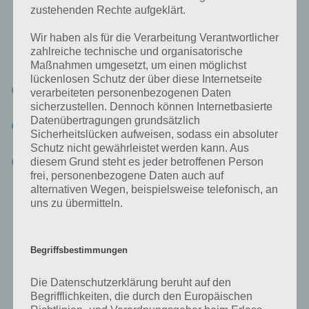
zustehenden Rechte aufgeklärt.
Drei verschiedene Spielmodi
Wir haben als für die Verarbeitung Verantwortlicher
Color Magnet verfügt insgesamt über 3 verschiedene Spielmodi.
zahlreiche technische und organisatorische
Jeder hat hierbei seine eigenen Vorzüge. Diese stelle ich kurz mal vor:
Maßnahmen umgesetzt, um einen möglichst
lückenlosen Schutz der über diese Internetseite
Klassisch: Nach 5 Blöcken wird eine neue Reihe erstellt – Jedes
verarbeiteten personenbezogenen Daten
mal anders – Ziel: Highscore aufstellen
sicherzustellen. Dennoch können Internetbasierte
Datenübertragungen grundsätzlich
Universal: Nach 3 Blöcken wird eine neue Reihe erstellt – Jedesmal
Sicherheitslücken aufweisen, sodass ein absoluter
die gleiche Sequenz – Ziel: So viele Spielzüge wie möglich
Schutz nicht gewährleistet werden kann. Aus
Puzzle: Entferne alle Blöcke mit möglichst wenig Zügen
diesem Grund steht es jeder betroffenen Person
frei, personenbezogene Daten auch auf
alternativen Wegen, beispielsweise telefonisch, an
Vor allem Puzzle ist interessant, denn um die 3 Sterne zu verdienen,
uns zu übermitteln.
muss man die bestmögliche Lösung finden, um mit so wenig Zügen
alle Blöcke zu entfernen. Dabei kann man frei aus allen Farben
wählen. Wichtig ist nur so wenig Züge wie möglich zu verwenden.
Begriffsbestimmungen
Die Datenschutzerklärung beruht auf den
Trailer Video zu Color Magnet
Begrifflichkeiten, die durch den Europäischen