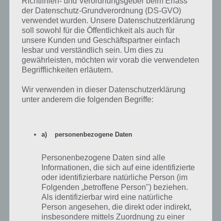
Richtlinien- und Verordnungsgeber beim Erlass
Damit du dir schonmal vorab einen Eindruck machen kannst, was
der Datenschutz-Grundverordnung (DS-GVO)
dich in Color Magnet erwartet, dann haben wir hier das offizielle
verwendet wurden. Unsere Datenschutzerklärung
Trailer Video zum Spiel:
soll sowohl für die Öffentlichkeit als auch für
unsere Kunden und Geschäftspartner einfach
lesbar und verständlich sein. Um dies zu
gewährleisten, möchten wir vorab die verwendeten
Begrifflichkeiten erläutern.
Wir verwenden in dieser Datenschutzerklärung
unter anderem die folgenden Begriffe:
a) personenbezogene Daten
Personenbezogene Daten sind alle
Informationen, die sich auf eine identifizierte
oder identifizierbare natürliche Person (im
Folgenden „betroffene Person") beziehen.
Fazit: Color Magnet eine absolute
Als identifizierbar wird eine natürliche
Empfehlung
Person angesehen, die direkt oder indirekt,
insbesondere mittels Zuordnung zu einer