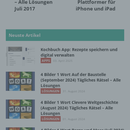
– Alle Lösungen
Plattformer für
Juli 2017
iPhone und iPad
e) Profiling
Profiling ist jede Art der automatisierten
Neuste Artikel
Verarbeitung personenbezogener Daten, die
darin besteht, dass diese
Kochbuch App: Rezepte speichern und
personenbezogenen Daten verwendet
digital verwalten
werden, um bestimmte persönliche Aspekte,
APPS
03. April 2025
die sich auf eine natürliche Person beziehen,
zu bewerten, insbesondere, um Aspekte
bezüglich Arbeitsleistung, wirtschaftlicher
4 Bilder 1 Wort Auf der Baustelle
Lage, Gesundheit, persönlicher Vorlieben,
(September 2024) Tägliches Rätsel – Alle
Lösungen
Interessen, Zuverlässigkeit, Verhalten,
Aufenthaltsort oder Ortswechsel dieser
LÖSUNGEN
31. August 2024
natürlichen Person zu analysieren oder
4 Bilder 1 Wort Clevere Weltgeschichte
vorherzusagen.
(August 2024) Tägliches Rätsel – Alle
Lösungen
LÖSUNGEN
01. August 2024
f) Pseudonymisierung