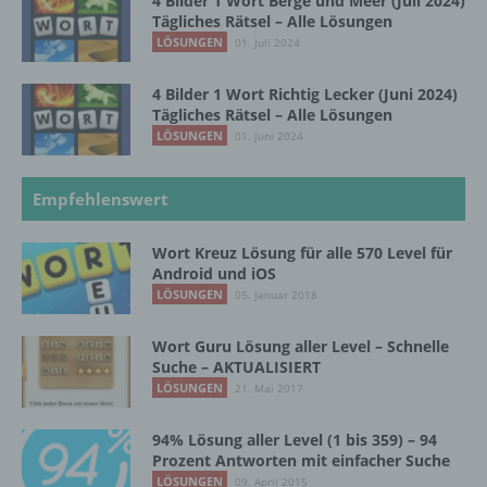
4 Bilder 1 Wort Berge und Meer (Juli 2024)
Tägliches Rätsel – Alle Lösungen
Pseudonymisierung ist die Verarbeitung
LÖSUNGEN
01. Juli 2024
personenbezogener Daten in einer Weise,
auf welche die personenbezogenen Daten
ohne Hinzuziehung zusätzlicher
4 Bilder 1 Wort Richtig Lecker (Juni 2024)
Informationen nicht mehr einer spezifischen
Tägliches Rätsel – Alle Lösungen
betroffenen Person zugeordnet werden
LÖSUNGEN
01. Juni 2024
können, sofern diese zusätzlichen
Informationen gesondert aufbewahrt werden
und technischen und organisatorischen
Empfehlenswert
Maßnahmen unterliegen, die gewährleisten,
dass die personenbezogenen Daten nicht
Wort Kreuz Lösung für alle 570 Level für
einer identifizierten oder identifizierbaren
Android und iOS
natürlichen Person zugewiesen werden.
LÖSUNGEN
05. Januar 2018
Wort Guru Lösung aller Level – Schnelle
g) Verantwortlicher oder für die Verarbeitung
Suche – AKTUALISIERT
Verantwortlicher
LÖSUNGEN
21. Mai 2017
Verantwortlicher oder für die Verarbeitung
94% Lösung aller Level (1 bis 359) – 94
Verantwortlicher ist die natürliche oder
Prozent Antworten mit einfacher Suche
juristische Person, Behörde, Einrichtung
LÖSUNGEN
09. April 2015