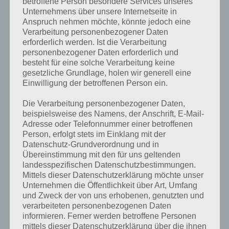
betroffene Person besondere Services unseres
Wenn sich in der Reihe oder Zeile ein
Unternehmens über unsere Internetseite in
Block mit derselben Farbe befindet,
Anspruch nehmen möchte, könnte jedoch eine
werden alle Blöcke dazwischen
Verarbeitung personenbezogener Daten
ebenfalls zu dieser Farbe. Bei 5 oder
erforderlich werden. Ist die Verarbeitung
mehr zusammenhängen
personenbezogener Daten erforderlich und
Farbblöcken, werden diese entfernt.
besteht für eine solche Verarbeitung keine
Befinden sich in der Reihe darunter
gesetzliche Grundlage, holen wir generell eine
noch Blöcke, fallen diese einfach
Einwilligung der betroffenen Person ein.
herunter, was Bonuspunkte bringt.
Später kommen weitere Blöcke
Die Verarbeitung personenbezogener Daten,
hinzu, die mit einem Schloss und
beispielsweise des Namens, der Anschrift, E-Mail-
einen Kreuz versehen sind. Dadurch
Color Magnet
Adresse oder Telefonnummer einer betroffenen
wird das Spiel immer komplexer.
Screenshot – (c) The
Person, erfolgt stets im Einklang mit der
Datenschutz-Grundverordnung und in
One Pixel
Vorbei ist das Spiel, wenn ein Block
Übereinstimmung mit den für uns geltenden
über die untere Linie gelangt (in den
landesspezifischen Datenschutzbestimmungen.
Spielmodi Universal und Klassisch – dazu später mehr). Im übrigen
Mittels dieser Datenschutzerklärung möchte unser
Unternehmen die Öffentlichkeit über Art, Umfang
gibt es Color Magnet in zwei Farbschemata: Einmal hell und einmal
und Zweck der von uns erhobenen, genutzten und
dunkel, was bestens für Abends geeignet ist, denn so blendet das
verarbeiteten personenbezogenen Daten
ganze nicht so stark.
informieren. Ferner werden betroffene Personen
mittels dieser Datenschutzerklärung über die ihnen