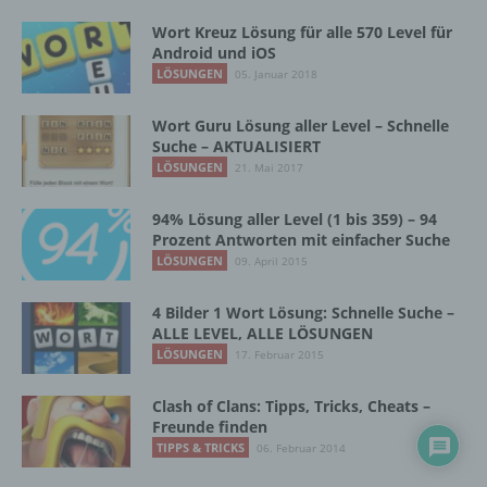
Mitgliedstaaten vorgesehen werden.
Wort Kreuz Lösung für alle 570 Level für
Android und iOS
LÖSUNGEN
05. Januar 2018
h) Auftragsverarbeiter
Wort Guru Lösung aller Level – Schnelle
Auftragsverarbeiter ist eine natürliche oder
Suche – AKTUALISIERT
juristische Person, Behörde, Einrichtung
LÖSUNGEN
21. Mai 2017
oder andere Stelle, die personenbezogene
Daten im Auftrag des Verantwortlichen
94% Lösung aller Level (1 bis 359) – 94
verarbeitet.
Prozent Antworten mit einfacher Suche
LÖSUNGEN
09. April 2015
i) Empfänger
4 Bilder 1 Wort Lösung: Schnelle Suche –
ALLE LEVEL, ALLE LÖSUNGEN
LÖSUNGEN
17. Februar 2015
Empfänger ist eine natürliche oder juristische
Person, Behörde, Einrichtung oder andere
Stelle, der personenbezogene Daten
Clash of Clans: Tipps, Tricks, Cheats –
offengelegt werden, unabhängig davon, ob
Freunde finden
es sich bei ihr um einen Dritten handelt oder
TIPPS & TRICKS
06. Februar 2014
nicht. Behörden, die im Rahmen eines