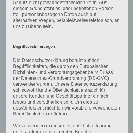
Schutz nicht gewährleistet werden kann. Aus
diesem Grund steht es jeder betroffenen Person
frei, personenbezogene Daten auch auf
alternativen Wegen, beispielsweise telefonisch, an
uns zu übermitteln.
Begriffsbestimmungen
Die Datenschutzerklärung beruht auf den
App herunterladen
Begrifflichkeiten, die durch den Europäischen
Richtlinien- und Verordnungsgeber beim Erlass
der Datenschutz-Grundverordnung (DS-GVO)
Mit Does not Commute ist den
verwendet wurden. Unsere Datenschutzerklärung
Entwicklern von Mediocre mal
soll sowohl für die Öffentlichkeit als auch für
wieder eine tolle App für
unsere Kunden und Geschäftspartner einfach
Android, iPhone und iPad
lesbar und verständlich sein. Um dies zu
gelungen. So ist das
gewährleisten, möchten wir vorab die verwendeten
Spielprinzip einfach wie genial
Begrifflichkeiten erläutern.
und deutlich anders als andere
Behalte die anderen
Spiele, in denen man den
Fahrzeuge genau im Blick
Wir verwenden in dieser Datenschutzerklärung
Verkehr in der Stadt regeln
und überlege dir, wo du in
unter anderem die folgenden Begriffe: