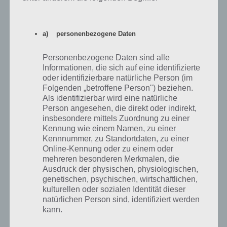
muss. Hier steuert ihr die Autos
Does not Commute
selber und mit jedem weiteren
entlang fährst –
Auto müsst ihr auf die vorigen
Screenshot (c) Mediocre
a) personenbezogene Daten
Fahrten achten. Weierhin
haben die Autos
unterschiedliche Geschwindigkeiten, sodass ihr möglichst gut
Personenbezogene Daten sind alle
kalkulieren müsst, wie ihr fahrt.
Informationen, die sich auf eine identifizierte
oder identifizierbare natürliche Person (im
Does not Commute kann hierbei kostenlos heruntergeladen
Folgenden „betroffene Person") beziehen.
Als identifizierbar wird eine natürliche
werden, ein optionaler In-App-Kauf ist gegen Echtgeld erhältlich. Das
Person angesehen, die direkt oder indirekt,
Spiel gibt es für Android, iPhone und iPad. Wir können euch den
insbesondere mittels Zuordnung zu einer
Download nur empfehlen.
Kennung wie einem Namen, zu einer
Kennnummer, zu Standortdaten, zu einer
Online-Kennung oder zu einem oder
Does not Commute für Android im Google
mehreren besonderen Merkmalen, die
Play Store
Ausdruck der physischen, physiologischen,
genetischen, psychischen, wirtschaftlichen,
Im Google Play Store kommt Does not Commute mit 4,5 Sternen
kulturellen oder sozialen Identität dieser
sehr gut bei den Spielern an und deckt damit unsere Meinung zum
natürlichen Person sind, identifiziert werden
Spiel. Damit ihr die App auf eurem Android Gerät installieren könnt,
kann.
wird Android 2.3 oder neuer benötigt. Damit werden auch ältere