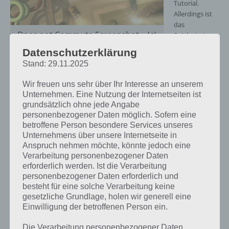
Tutorial.
Allerdings ist
das
Does not Commute Screenshot – (c)
Spielprinzip
Mediocre
nach nur
Datenschutzerklärung
wenigen
Stand: 29.11.2025
Sekunden klar. So steuert ihr ein Auto durch Tippen auf den rechten
bzw. linken Bereich des Displays. Ziel ist es das Auto zur
Wir freuen uns sehr über Ihr Interesse an unserem
angegebenen Straße zu führen.
Unternehmen. Eine Nutzung der Internetseiten ist
grundsätzlich ohne jede Angabe
Wenn ihr hierbei mit anderen Autos kollidiert oder mit anderen
personenbezogener Daten möglich. Sofern eine
Objekte, so wird euer Auto langsamer. Für jedes Level hat man in
betroffene Person besondere Services unseres
Does not Commute jedoch nur begrenzt Zeit, sodass man möglichst
Unternehmens über unsere Internetseite in
schnell das Ziel erreichen sollte.
Anspruch nehmen möchte, könnte jedoch eine
Verarbeitung personenbezogener Daten
Das Besondere an der App Does not Commute für Android und iOS:
erforderlich werden. Ist die Verarbeitung
Eure Autos, die ihr bisher bereits gesteuert habt, werden nun
personenbezogener Daten erforderlich und
ebenfalls durch die Stadt fahren, sodass nach kurzer Zeit viele Autos
besteht für eine solche Verarbeitung keine
durch die Stadt fahren. Da die Autos nicht miteinander agieren,
gesetzliche Grundlage, holen wir generell eine
solltet ihr stets einen Weg wählen, um nicht die anderen Fahrzeuge
Einwilligung der betroffenen Person ein.
aufzuhalten.
Die Verarbeitung personenbezogener Daten,