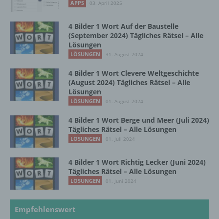
APPS
03. April 2025
dass die personenbezogenen Daten nicht
einer identifizierten oder identifizierbaren
4 Bilder 1 Wort Auf der Baustelle
natürlichen Person zugewiesen werden.
(September 2024) Tägliches Rätsel – Alle
Lösungen
LÖSUNGEN
31. August 2024
g) Verantwortlicher oder für die Verarbeitung
Verantwortlicher
4 Bilder 1 Wort Clevere Weltgeschichte
(August 2024) Tägliches Rätsel – Alle
Verantwortlicher oder für die Verarbeitung
Lösungen
Verantwortlicher ist die natürliche oder
LÖSUNGEN
01. August 2024
juristische Person, Behörde, Einrichtung
4 Bilder 1 Wort Berge und Meer (Juli 2024)
oder andere Stelle, die allein oder
Tägliches Rätsel – Alle Lösungen
gemeinsam mit anderen über die Zwecke
LÖSUNGEN
01. Juli 2024
und Mittel der Verarbeitung von
personenbezogenen Daten entscheidet.
Sind die Zwecke und Mittel dieser
4 Bilder 1 Wort Richtig Lecker (Juni 2024)
Verarbeitung durch das Unionsrecht oder
Tägliches Rätsel – Alle Lösungen
das Recht der Mitgliedstaaten vorgegeben,
LÖSUNGEN
01. Juni 2024
so kann der Verantwortliche
beziehungsweise können die bestimmten
Kriterien seiner Benennung nach dem
Empfehlenswert
Unionsrecht oder dem Recht der