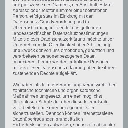
beispielsweise des Namens, der Anschrift, E-Mail-
Keine Werbung, aber Premiumversion der
Adresse oder Telefonnummer einer betroffenen
Person, erfolgt stets im Einklang mit der
App
Datenschutz-Grundverordnung und in
Übereinstimmung mit den für uns geltenden
Does not Commute steht zwar kostenlos zum Download verfügbar
landesspezifischen Datenschutzbestimmungen.
und es gibt keine Werbung, aber dafür kann man sich die
Mittels dieser Datenschutzerklärung möchte unser
Premiumversion als In-App-Kauf holen. Dies hat den großen Vorteil,
Unternehmen die Öffentlichkeit über Art, Umfang
dass man Checkpoints nutzen kann und so nicht immer von vorne
und Zweck der von uns erhobenen, genutzten und
beginnen muss. Ähnlich hatte man dies bereits bei Smash Hit gelöst.
verarbeiteten personenbezogenen Daten
informieren. Ferner werden betroffene Personen
mittels dieser Datenschutzerklärung über die ihnen
Gameplay Video zu Does not Commute
zustehenden Rechte aufgeklärt.
Damit du dir einen besseren Eindruck über Does not Commute
Wir haben als für die Verarbeitung Verantwortlicher
verschaffen kannst, haben wir nachfolgend noch das offizielle
zahlreiche technische und organisatorische
Gameplay Video zum Spiel. Hier das Video:
Maßnahmen umgesetzt, um einen möglichst
lückenlosen Schutz der über diese Internetseite
verarbeiteten personenbezogenen Daten
sicherzustellen. Dennoch können Internetbasierte
Datenübertragungen grundsätzlich
Sicherheitslücken aufweisen, sodass ein absoluter