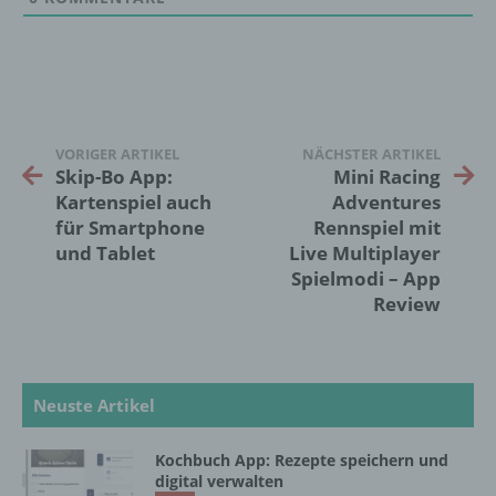
die sich auf eine natürliche Person beziehen,
zu bewerten, insbesondere, um Aspekte
bezüglich Arbeitsleistung, wirtschaftlicher
Lage, Gesundheit, persönlicher Vorlieben,
Interessen, Zuverlässigkeit, Verhalten,
Aufenthaltsort oder Ortswechsel dieser
natürlichen Person zu analysieren oder
VORIGER ARTIKEL
NÄCHSTER ARTIKEL
vorherzusagen.
Skip-Bo App:
Mini Racing
Kartenspiel auch
Adventures
für Smartphone
Rennspiel mit
f) Pseudonymisierung
und Tablet
Live Multiplayer
Spielmodi – App
Pseudonymisierung ist die Verarbeitung
Review
personenbezogener Daten in einer Weise,
auf welche die personenbezogenen Daten
ohne Hinzuziehung zusätzlicher
Informationen nicht mehr einer spezifischen
betroffenen Person zugeordnet werden
Neuste Artikel
können, sofern diese zusätzlichen
Informationen gesondert aufbewahrt werden
Kochbuch App: Rezepte speichern und
und technischen und organisatorischen
digital verwalten
Maßnahmen unterliegen, die gewährleisten,