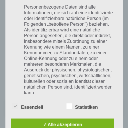
Personenbezogene Daten sind alle
Die App Mini Racing Adventures ist sicherlich kein Augenschmaus,
Informationen, die sich auf eine identifizierte
denn grafisch wirkt das ganze ziemlich altbacken. Das Spiel selber ist
oder identifizierbare natürliche Person (im
dann lustig, vor allem durch die verschiedenen Spielmodi. Jedoch hat
Folgenden „betroffene Person") beziehen.
man durch den Einsatz von Münzen und deren Nachteile beim
Als identifizierbar wird eine natürliche
Multiplayer Spielmodi den Reiz genommen. Auch dauert es
Person angesehen, die direkt oder indirekt,
Ewigkeiten bis neue Strecken und Autos freigeschaltet werden.
insbesondere mittels Zuordnung zu einer
Kennung wie einem Namen, zu einer
Daher können wir die App nur bedingt empfehlen. Mini Racing
Kennnummer, zu Standortdaten, zu einer
Adventures gibt es für Android, iPhone und iPad kostenlos zum
Online-Kennung oder zu einem oder
Download.
mehreren besonderen Merkmalen, die
Ausdruck der physischen, physiologischen,
genetischen, psychischen, wirtschaftlichen,
Mini Racing Adventures für Android im
kulturellen oder sozialen Identität dieser
Google Play Store
natürlichen Person sind, identifiziert werden
kann.
Mini-Rennabenteuer
Essenziell
Statistiken
Preis:
Kostenlos
b) betroffene Person
✓ Alle akzeptieren
Betroffene Person ist jede identifizierte oder