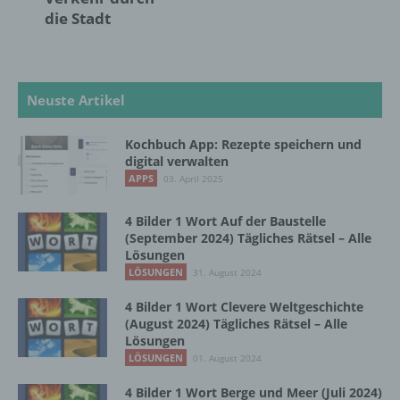
Interessen, Zuverlässigkeit, Verhalten,
die Stadt
Aufenthaltsort oder Ortswechsel dieser
natürlichen Person zu analysieren oder
vorherzusagen.
Neuste Artikel
f) Pseudonymisierung
Kochbuch App: Rezepte speichern und
Pseudonymisierung ist die Verarbeitung
digital verwalten
personenbezogener Daten in einer Weise,
APPS
03. April 2025
auf welche die personenbezogenen Daten
ohne Hinzuziehung zusätzlicher
4 Bilder 1 Wort Auf der Baustelle
Informationen nicht mehr einer spezifischen
(September 2024) Tägliches Rätsel – Alle
betroffenen Person zugeordnet werden
Lösungen
können, sofern diese zusätzlichen
LÖSUNGEN
31. August 2024
Informationen gesondert aufbewahrt werden
und technischen und organisatorischen
4 Bilder 1 Wort Clevere Weltgeschichte
Maßnahmen unterliegen, die gewährleisten,
(August 2024) Tägliches Rätsel – Alle
dass die personenbezogenen Daten nicht
Lösungen
einer identifizierten oder identifizierbaren
LÖSUNGEN
01. August 2024
natürlichen Person zugewiesen werden.
4 Bilder 1 Wort Berge und Meer (Juli 2024)