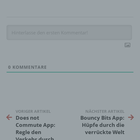
d) Einschränkung der Verarbeitung
Einschränkung der Verarbeitung ist die
Markierung gespeicherter
personenbezogener Daten mit dem Ziel, ihre
künftige Verarbeitung einzuschränken.
0
KOMMENTARE
e) Profiling
Profiling ist jede Art der automatisierten
Verarbeitung personenbezogener Daten, die
darin besteht, dass diese
personenbezogenen Daten verwendet
werden, um bestimmte persönliche Aspekte,
VORIGER ARTIKEL
NÄCHSTER ARTIKEL
die sich auf eine natürliche Person beziehen,
Does not
Bouncy Bits App:
zu bewerten, insbesondere, um Aspekte
Commute App:
Hüpfe durch die
bezüglich Arbeitsleistung, wirtschaftlicher
Regle den
verrückte Welt
Lage, Gesundheit, persönlicher Vorlieben,
Verkehr durch