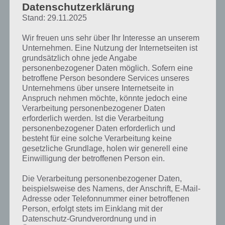
Datenschutzerklärung
und Bremse. Damit müsst ihr
es über eine hüglige Strecke
Stand: 29.11.2025
schaffen ohne einen
Mini Racing Adventures
Wir freuen uns sehr über Ihr Interesse an unserem
Überschlag zu machen oder
Screenshot – (c) Diori
Unternehmen. Eine Nutzung der Internetseiten ist
das euch die Zeit ausgeht.
Cergy
grundsätzlich ohne jede Angabe
personenbezogener Daten möglich. Sofern eine
Daher ist es manchmal ratsam
betroffene Person besondere Services unseres
vor einer Kuhle auf die Bremse zu gehen und so mit mehr Schwung
Unternehmens über unsere Internetseite in
wieder nach oben zu fahren. In Mini Racing Adventures gibt es eine
Anspruch nehmen möchte, könnte jedoch eine
Währung: Münzen. Diese werden benötigt, um das Fahrzeug zu
Verarbeitung personenbezogener Daten
upgraden, weitere Fahrzeuge und Strecken freizuschalten. Im Spiel
erforderlich werden. Ist die Verarbeitung
sammelt ihr dabei Münzen ein, die euch dann auf euer Gesamtkonto
personenbezogener Daten erforderlich und
gutgeschrieben werden. Allerdings muss man sehr viel spielen, um
besteht für eine solche Verarbeitung keine
die 4000 Münzen für eine weitere Strecke zu sammeln.
gesetzliche Grundlage, holen wir generell eine
Einwilligung der betroffenen Person ein.
Bei den Spielmodi gibt es, wenn man alleine spielt, den klassischen
Spielmodi, einen Geistermodi, in welchem ihr gegen eure bisher
Die Verarbeitung personenbezogener Daten,
beste Weite antretet und einen Battle Mode, in welchem ihr gegen
beispielsweise des Namens, der Anschrift, E-Mail-
einen Computergegner antretet.
Adresse oder Telefonnummer einer betroffenen
Person, erfolgt stets im Einklang mit der
Datenschutz-Grundverordnung und in