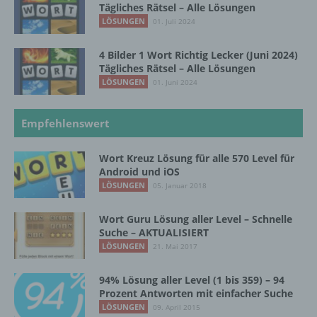
Tägliches Rätsel – Alle Lösungen
LÖSUNGEN
01. Juli 2024
g) Verantwortlicher oder für die Verarbeitung
Verantwortlicher
4 Bilder 1 Wort Richtig Lecker (Juni 2024)
Tägliches Rätsel – Alle Lösungen
Verantwortlicher oder für die Verarbeitung
LÖSUNGEN
Verantwortlicher ist die natürliche oder
01. Juni 2024
juristische Person, Behörde, Einrichtung
oder andere Stelle, die allein oder
Empfehlenswert
gemeinsam mit anderen über die Zwecke
und Mittel der Verarbeitung von
personenbezogenen Daten entscheidet.
Wort Kreuz Lösung für alle 570 Level für
Sind die Zwecke und Mittel dieser
Android und iOS
Verarbeitung durch das Unionsrecht oder
LÖSUNGEN
05. Januar 2018
das Recht der Mitgliedstaaten vorgegeben,
so kann der Verantwortliche
Wort Guru Lösung aller Level – Schnelle
beziehungsweise können die bestimmten
Suche – AKTUALISIERT
Kriterien seiner Benennung nach dem
LÖSUNGEN
21. Mai 2017
Unionsrecht oder dem Recht der
Mitgliedstaaten vorgesehen werden.
94% Lösung aller Level (1 bis 359) – 94
Prozent Antworten mit einfacher Suche
LÖSUNGEN
09. April 2015
h) Auftragsverarbeiter