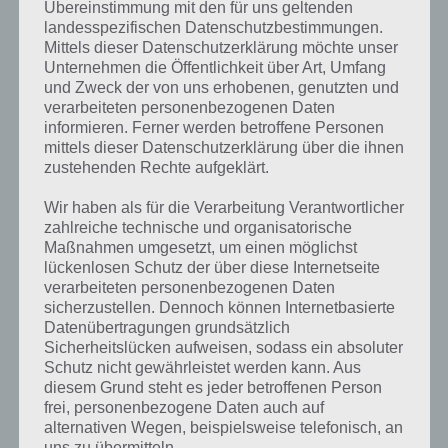
Spiele gegen Freunde und Spieler auf der
Übereinstimmung mit den für uns geltenden
ganzen Welt
landesspezifischen Datenschutzbestimmungen.
Mittels dieser Datenschutzerklärung möchte unser
Unternehmen die Öffentlichkeit über Art, Umfang
Ein tolles Feature bei Mini Racing Adventures ist sicherlich der Live
und Zweck der von uns erhobenen, genutzten und
Multiplayer Spielmodi. In diesem trefft ihr zufallsbasiert auf einen
verarbeiteten personenbezogenen Daten
anderen Spieler, den ihr nun besiegen müsst. Ebenfalls könnt ihr
informieren. Ferner werden betroffene Personen
aber auch einen Freund herausfordern. Was zunächst nach einer
mittels dieser Datenschutzerklärung über die ihnen
tollen Funktion in der App anhört, ist es leider nicht. Denn um hier
zustehenden Rechte aufgeklärt.
anzutreten, werden zunächst einmal 500 Münzen benötigt. Diese
benötigt ihr wie oben bereits beschrieben für diverse andere Dinge.
Wir haben als für die Verarbeitung Verantwortlicher
zahlreiche technische und organisatorische
Ein weiterer Nachteil: Der Sieg wird ebenfalls nur mit 500 Münzen
Maßnahmen umgesetzt, um einen möglichst
vergütet. Da stellt sich sofort die Frage, warum man dann ein solches
lückenlosen Schutz der über diese Internetseite
Match starten sollte. Wer zudem Münzen gegen einen In-App-Kauf
verarbeiteten personenbezogenen Daten
holt, der kann sein Auto viel schneller upgraden, was einem Pay-2-
sicherzustellen. Dennoch können Internetbasierte
Win-Spielprinzip sehr nahe kommt. Daher können wir euch Mini
Datenübertragungen grundsätzlich
Racing Adventures nicht voll empfehlen, was den Multiplayer Modus
Sicherheitslücken aufweisen, sodass ein absoluter
anbelangt.
Schutz nicht gewährleistet werden kann. Aus
diesem Grund steht es jeder betroffenen Person
frei, personenbezogene Daten auch auf
alternativen Wegen, beispielsweise telefonisch, an
Trailer zu Mini Racing Adventures
uns zu übermitteln.