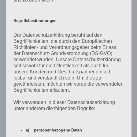
Damit du dir einen besseren Eindruck zu Mini Racing Adventures
verschaffen und neben den Screenshots auch einen Blick auf das
Begriffsbestimmungen
Spielprinzip werfen kannst, haben wir nachfolgend ein Video zur App
parat, die es für Android und iOS gibt:
Die Datenschutzerklärung beruht auf den
Begrifflichkeiten, die durch den Europäischen
Richtlinien- und Verordnungsgeber beim Erlass
der Datenschutz-Grundverordnung (DS-GVO)
verwendet wurden. Unsere Datenschutzerklärung
soll sowohl für die Öffentlichkeit als auch für
unsere Kunden und Geschäftspartner einfach
lesbar und verständlich sein. Um dies zu
gewährleisten, möchten wir vorab die verwendeten
Begrifflichkeiten erläutern.
Wir verwenden in dieser Datenschutzerklärung
unter anderem die folgenden Begriffe:
App herunterladen
a) personenbezogene Daten