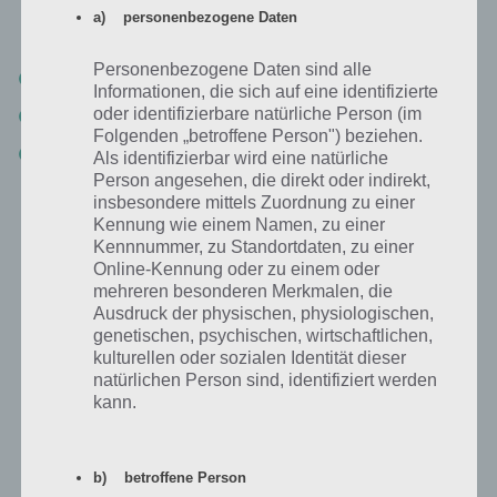
Tippe diese in folgender Reihenfolge an (Zahl entspricht Position des
a) personenbezogene Daten
Buttons – also als erstes mitte rechts anklicken etc):
Personenbezogene Daten sind alle
5 | 8 | 7
Informationen, die sich auf eine identifizierte
oder identifizierbare natürliche Person (im
4 | 6 | 1
Folgenden „betroffene Person") beziehen.
3 | 2 | 9
Als identifizierbar wird eine natürliche
Person angesehen, die direkt oder indirekt,
insbesondere mittels Zuordnung zu einer
Nun im öffnenden Sarkophag den Stab entnehmen und der linken
Kennung wie einem Namen, zu einer
Statue geben. Im nächsten Schritt zur You Must Escape Lösung von
Kennnummer, zu Standortdaten, zu einer
Level 10 links neben der schwarzen Statue klicken. Dort mit der Kelle
Online-Kennung oder zu einem oder
den Bereich öffnen. Tippe nun zwischen den beiden mittleren
mehreren besonderen Merkmalen, die
Statuen in diesem Loch und du erhälst ein weiteres Symbol. Merke
Ausdruck der physischen, physiologischen,
dir zudem die Farben der Ketten.
genetischen, psychischen, wirtschaftlichen,
kulturellen oder sozialen Identität dieser
Klicke zur weiteren Lösung von Level 10 von You Must Escape auf die
natürlichen Person sind, identifiziert werden
Balken rechts im Bild. Setze dort die eben gemerkten Farben ein, also
kann.
rot, gelb, grün, blau ein und hole das Symbol aus dem Boden. Dieses
platzierst du bei der Statue oben auf dem Kopf.
b) betroffene Person
Nur wenn du den beiden Statuen die Objekte gegeben hast, geht die