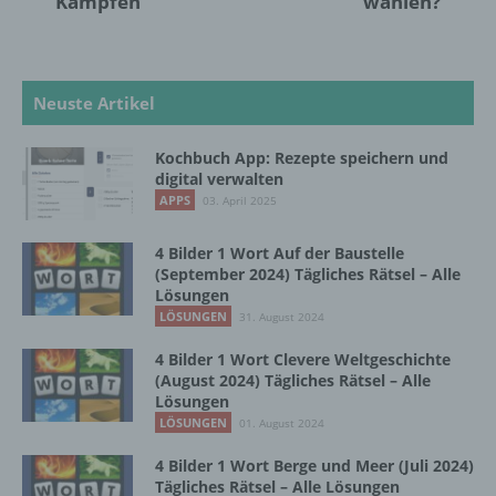
Kämpfen
wählen?
informierter Weise und unmissverständlich
abgegebene Willensbekundung in Form
einer Erklärung oder einer sonstigen
eindeutigen bestätigenden Handlung, mit der
Neuste Artikel
die betroffene Person zu verstehen gibt, dass
sie mit der Verarbeitung der sie betreffenden
personenbezogenen Daten einverstanden
Kochbuch App: Rezepte speichern und
ist.
digital verwalten
APPS
03. April 2025
Name und Anschrift des für die Verarbeitung
4 Bilder 1 Wort Auf der Baustelle
Verantwortlichen
(September 2024) Tägliches Rätsel – Alle
Lösungen
Verantwortlicher im Sinne der Datenschutz-
LÖSUNGEN
31. August 2024
Grundverordnung, sonstiger in den Mitgliedstaaten
4 Bilder 1 Wort Clevere Weltgeschichte
der Europäischen Union geltenden
(August 2024) Tägliches Rätsel – Alle
Datenschutzgesetze und anderer Bestimmungen
Lösungen
mit datenschutzrechtlichem Charakter ist die:
LÖSUNGEN
01. August 2024
InnoMobile GmbH
4 Bilder 1 Wort Berge und Meer (Juli 2024)
Tägliches Rätsel – Alle Lösungen
Schlehenweg 20