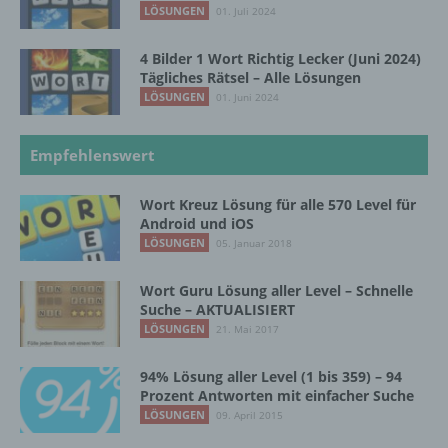
LÖSUNGEN
01. Juli 2024
18069 Lambrechtshagen
4 Bilder 1 Wort Richtig Lecker (Juni 2024)
Tägliches Rätsel – Alle Lösungen
DE
LÖSUNGEN
01. Juni 2024
Cookies / SessionStorage / LocalStorage
Empfehlenswert
Die Internetseiten verwenden teilweise so
Wort Kreuz Lösung für alle 570 Level für
genannte Cookies, LocalStorage und
Android und iOS
SessionStorage. Dies dient dazu, unser Angebot
LÖSUNGEN
05. Januar 2018
nutzerfreundlicher, effektiver und sicherer zu
machen. Local Storage und SessionStorage ist
Wort Guru Lösung aller Level – Schnelle
eine Technologie, mit welcher ihr Browser Daten
Suche – AKTUALISIERT
auf Ihrem Computer oder mobilen Gerät
LÖSUNGEN
21. Mai 2017
abspeichert. Cookies sind Textdateien, welche
über einen Internetbrowser auf einem
Computersystem abgelegt und gespeichert
94% Lösung aller Level (1 bis 359) – 94
werden. Sie können die Verwendung von Cookies,
Prozent Antworten mit einfacher Suche
LocalStorage und SessionStorage durch
LÖSUNGEN
09. April 2015
entsprechende Einstellung in Ihrem Browser