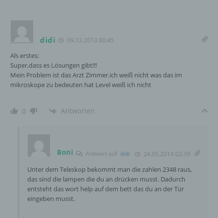
h) Auftragsverarbeiter
didi
09.12.2013 00:45
Auftragsverarbeiter ist eine natürliche oder
juristische Person, Behörde, Einrichtung
Als erstes:
oder andere Stelle, die personenbezogene
Super,dass es Lösungen gibt!!!
Daten im Auftrag des Verantwortlichen
Mein Problem ist das Arzt Zimmer.ich weiß nicht was das im
verarbeitet.
mikroskope zu bedeuten hat Level weiß ich nicht
Antworten
0
i) Empfänger
Empfänger ist eine natürliche oder juristische
Person, Behörde, Einrichtung oder andere
Boni
Antwort auf
didi
24.05.2014 02:39
Stelle, der personenbezogene Daten
offengelegt werden, unabhängig davon, ob
Unter dem Teleskop bekommt man die zahlen 2348 raus,
es sich bei ihr um einen Dritten handelt oder
das sind die lampen die du an drücken musst. Dadurch
nicht. Behörden, die im Rahmen eines
entsteht das wort help auf dem bett das du an der Tür
bestimmten Untersuchungsauftrags nach
eingeben musst.
dem Unionsrecht oder dem Recht der
Mitgliedstaaten möglicherweise