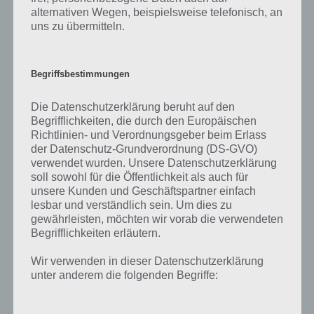
James. Dort findet sich ein weiterer Zettel.
alternativen Wegen, beispielsweise telefonisch, an
uns zu übermitteln.
Wenn man nun die Zahlen entsprechend der Position der
Buchstaben nimmt, kommt man auf das Wort “VICTORY”. Klicke nun
unten beim Schrank und tippe “VICTORY” ein. Nimm den
Begriffsbestimmungen
Schraubenzieher auf. Schaue auf die Bilder auf der Wand links und
sehe dir an, welche Zahlen die Buchstaben “E” bilden. Dies sind 951.
Die Datenschutzerklärung beruht auf den
Damit öffnest du die Truhe. Zur Lösung von You Must Escape Level 9
Begrifflichkeiten, die durch den Europäischen
nun mit dem Schraubenzieher die Schrauben entfernen und den
Richtlinien- und Verordnungsgeber beim Erlass
Schlüssel aufnehmen. Damit ist auch dieses Level von You Must
der Datenschutz-Grundverordnung (DS-GVO)
Escape gelöst.
verwendet wurden. Unsere Datenschutzerklärung
soll sowohl für die Öffentlichkeit als auch für
unsere Kunden und Geschäftspartner einfach
You Must Escape Level 10 Lösung
lesbar und verständlich sein. Um dies zu
gewährleisten, möchten wir vorab die verwendeten
Abschließend dann noch die You Must Escape Lösung zu Level 10.
Begrifflichkeiten erläutern.
Klicke im ersten Schritt zur Lösung die Vasen links an. Dort findet
sich rechts ein Werkzeug. Tippe nun auf die Statue und nimm das
Wir verwenden in dieser Datenschutzerklärung
Symbol auf dem Boden auf.
unter anderem die folgenden Begriffe:
Tippe nun auf das Ende des Sarkophag zur You Must Escape Lösung.