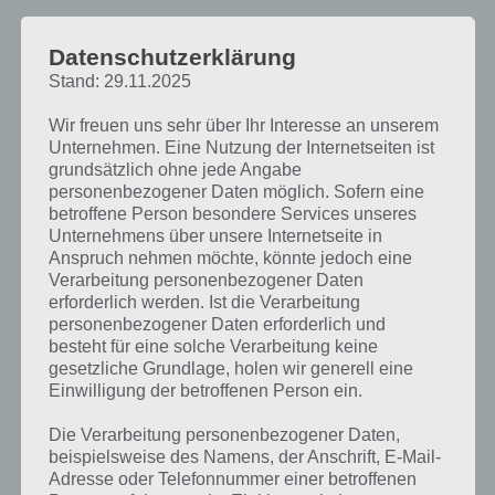
You Must Escape Level 8 Lösung
Datenschutzerklärung
Stand: 29.11.2025
Nach einem relativ komplizierten Level geht es in You Must Escape
Level 8 kompliziert weiter. Daher hier unsere Lösung wieder in
Wir freuen uns sehr über Ihr Interesse an unserem
Listenform:
Unternehmen. Eine Nutzung der Internetseiten ist
grundsätzlich ohne jede Angabe
personenbezogener Daten möglich. Sofern eine
Tippe auf die Pflanze zur Lösung und nimm die Batterie raus
betroffene Person besondere Services unseres
(rechte Blume)
Unternehmens über unsere Internetseite in
Nun auf die Lampe rechts im Raum tippen und die Glühlampe
Anspruch nehmen möchte, könnte jedoch eine
entnehmen
Verarbeitung personenbezogener Daten
erforderlich werden. Ist die Verarbeitung
Links auf die Lampe über dem Aquarium klicken und Glühlampe
personenbezogener Daten erforderlich und
einsetzen
besteht für eine solche Verarbeitung keine
gesetzliche Grundlage, holen wir generell eine
Im Aquarium ist due Nummer 192 zu finden
Einwilligung der betroffenen Person ein.
Auf den Fernseher klicken und die Buttons unten antippen und
192 eintragen. Dort kommt folgender Code zur You Must Escape
Die Verarbeitung personenbezogener Daten,
Lösung zu Level 8 zum Vorschein: 8892.
beispielsweise des Namens, der Anschrift, E-Mail-
Adresse oder Telefonnummer einer betroffenen
Im nächsten Schritt zur Lösung das Bilderpuzzle rechts an der