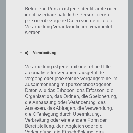
Tür zurück und du kannst auf dem Boden tippen und dort ein blaues
Betroffene Person ist jede identifizierte oder
Symbol aufnehmen. Damit gehst du nun zum Steinblock rechts und
identifizierbare natürliche Person, deren
platzierst zur You Must Escape Lösung alle Symbole dort rauf. Alles
personenbezogene Daten von dem für die
platziert? Dann dies antippen und du erhälst einen Schlüssel. Das
Verarbeitung Verantwortlichen verarbeitet
war die Lösung zu Level 10 von You Must Escape.
werden.
Das waren vorerst alle Level von You Must Escape. Sobald die Spiele
App um weitere Level ergänzt wird, werden wir den Artikel
entsprechend ergänzen.
c) Verarbeitung
Verarbeitung ist jeder mit oder ohne Hilfe
automatisierter Verfahren ausgeführte
Vorgang oder jede solche Vorgangsreihe im
WEITERLESEN:
1
2
3
Zusammenhang mit personenbezogenen
Daten wie das Erheben, das Erfassen, die
Organisation, das Ordnen, die Speicherung,
die Anpassung oder Veränderung, das
Auf WhatsApp teilen
Teilen auf Facebook
Auslesen, das Abfragen, die Verwendung,
die Offenlegung durch Übermittlung,
Verbreitung oder eine andere Form der
Tweet auf Twitter
Bereitstellung, den Abgleich oder die
Verknüpfung, die Einschränkung, das