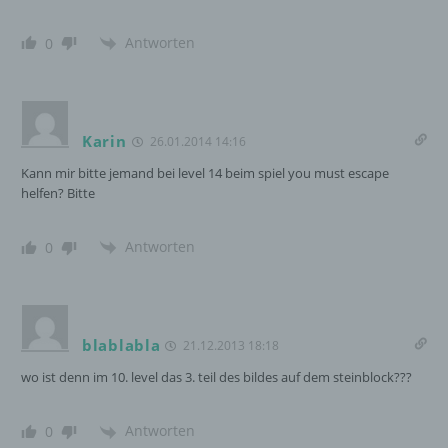
natürlichen Person zugewiesen werden.
Antworten
0
g) Verantwortlicher oder für die Verarbeitung
Verantwortlicher
Verantwortlicher oder für die Verarbeitung
Karin
26.01.2014 14:16
Verantwortlicher ist die natürliche oder
Kann mir bitte jemand bei level 14 beim spiel you must escape
juristische Person, Behörde, Einrichtung
helfen? Bitte
oder andere Stelle, die allein oder
gemeinsam mit anderen über die Zwecke
und Mittel der Verarbeitung von
Antworten
0
personenbezogenen Daten entscheidet.
Sind die Zwecke und Mittel dieser
Verarbeitung durch das Unionsrecht oder
das Recht der Mitgliedstaaten vorgegeben,
so kann der Verantwortliche
blablabla
21.12.2013 18:18
beziehungsweise können die bestimmten
Kriterien seiner Benennung nach dem
wo ist denn im 10. level das 3. teil des bildes auf dem steinblock???
Unionsrecht oder dem Recht der
Mitgliedstaaten vorgesehen werden.
Antworten
0