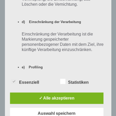
Löschen oder die Vernichtung.
Mehr Artikel hier auf Touchportal
d) Einschränkung der Verarbeitung
Einschränkung der Verarbeitung ist die
Markierung gespeicherter
personenbezogener Daten mit dem Ziel, ihre
künftige Verarbeitung einzuschränken.
e) Profiling
Profiling ist jede Art der automatisierten
Essenziell
Statistiken
Verarbeitung personenbezogener Daten, die
darin besteht, dass diese
8
KOMMENTARE
personenbezogenen Daten verwendet
✓ Alle akzeptieren
werden, um bestimmte persönliche Aspekte,
neuste
die sich auf eine natürliche Person beziehen,
zu bewerten, insbesondere, um Aspekte
Auswahl speichern
bezüglich Arbeitsleistung, wirtschaftlicher