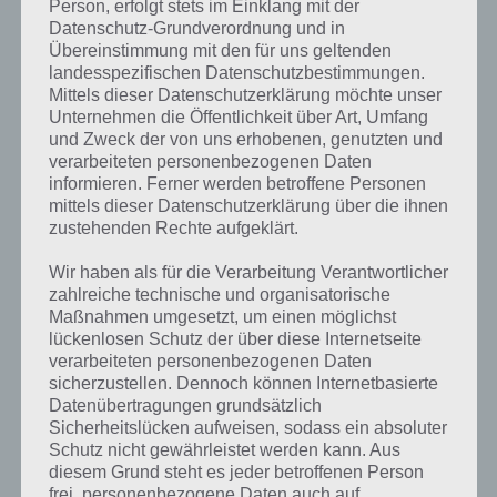
Person, erfolgt stets im Einklang mit der
Wand lösen. Dann im Codeeingabefeld 8892 eingeben und
Datenschutz-Grundverordnung und in
Fernbedienung entnehmen
Übereinstimmung mit den für uns geltenden
Fernbedienung und Batterien verbinden (Batterie anklicken und
landesspezifischen Datenschutzbestimmungen.
dann Fernbedienung)
Mittels dieser Datenschutzerklärung möchte unser
Unternehmen die Öffentlichkeit über Art, Umfang
Auf den Büchern links steht “VOL100”. Also Volumen auf 100
und Zweck der von uns erhobenen, genutzten und
hochschrauben (mittlere Taste und dann auf +).
verarbeiteten personenbezogenen Daten
Das Aquarium ist geplatzt und nun den Schlüssel zur Lösung von
informieren. Ferner werden betroffene Personen
Level 8 von You Must Escape entnehmen und die Tür
mittels dieser Datenschutzerklärung über die ihnen
aufschließen.
zustehenden Rechte aufgeklärt.
Wir haben als für die Verarbeitung Verantwortlicher
zahlreiche technische und organisatorische
You Must Escape Level 9 Lösung
Maßnahmen umgesetzt, um einen möglichst
lückenlosen Schutz der über diese Internetseite
Weiter geht es mit You Must Escape Lösung zu Level 9. Dieses ist
verarbeiteten personenbezogenen Daten
nicht so umfangreich. Zur Lösung auf die Schublade links oben
sicherzustellen. Dennoch können Internetbasierte
klicken und dort die Schallplatte aufnehmen. Auf das Grammophon
Datenübertragungen grundsätzlich
rechts legen und den Zettel herausnehmen.
Sicherheitslücken aufweisen, sodass ein absoluter
Schutz nicht gewährleistet werden kann. Aus
Auf dem Bild über dem Grammophon findet sich der Name “James”.
diesem Grund steht es jeder betroffenen Person
Klicke auf das Bücherregel und dort auf das Buch mit dem Namen
frei, personenbezogene Daten auch auf