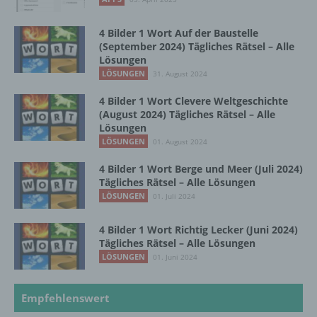
4 Bilder 1 Wort Auf der Baustelle
f) Pseudonymisierung
(September 2024) Tägliches Rätsel – Alle
Lösungen
LÖSUNGEN
Pseudonymisierung ist die Verarbeitung
31. August 2024
personenbezogener Daten in einer Weise,
4 Bilder 1 Wort Clevere Weltgeschichte
auf welche die personenbezogenen Daten
(August 2024) Tägliches Rätsel – Alle
ohne Hinzuziehung zusätzlicher
Lösungen
Informationen nicht mehr einer spezifischen
LÖSUNGEN
01. August 2024
betroffenen Person zugeordnet werden
können, sofern diese zusätzlichen
4 Bilder 1 Wort Berge und Meer (Juli 2024)
Informationen gesondert aufbewahrt werden
Tägliches Rätsel – Alle Lösungen
und technischen und organisatorischen
LÖSUNGEN
01. Juli 2024
Maßnahmen unterliegen, die gewährleisten,
dass die personenbezogenen Daten nicht
4 Bilder 1 Wort Richtig Lecker (Juni 2024)
einer identifizierten oder identifizierbaren
Tägliches Rätsel – Alle Lösungen
natürlichen Person zugewiesen werden.
LÖSUNGEN
01. Juni 2024
g) Verantwortlicher oder für die Verarbeitung
Empfehlenswert
Verantwortlicher