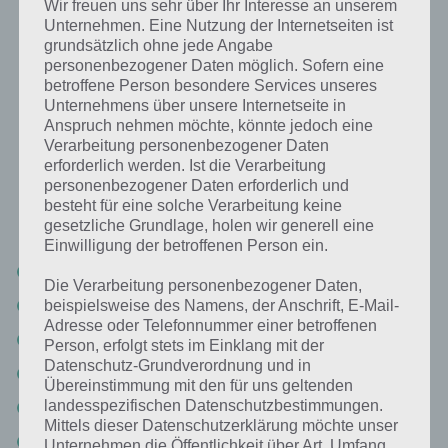
Wir freuen uns sehr über Ihr Interesse an unserem
Unternehmen. Eine Nutzung der Internetseiten ist
grundsätzlich ohne jede Angabe
personenbezogener Daten möglich. Sofern eine
betroffene Person besondere Services unseres
Unternehmens über unsere Internetseite in
Anspruch nehmen möchte, könnte jedoch eine
Verarbeitung personenbezogener Daten
erforderlich werden. Ist die Verarbeitung
personenbezogener Daten erforderlich und
besteht für eine solche Verarbeitung keine
Auch hier wieder eine Liste der Level vom Namen her, die es gibt:
gesetzliche Grundlage, holen wir generell eine
Einwilligung der betroffenen Person ein.
Die verlorenen Level – Level 1-1
Die Verarbeitung personenbezogener Daten,
Die verlorenen Level – Level 1-2
beispielsweise des Namens, der Anschrift, E-Mail-
Adresse oder Telefonnummer einer betroffenen
Die verlorenen Level – Level 1-3
Person, erfolgt stets im Einklang mit der
Datenschutz-Grundverordnung und in
Die verlorenen Level – Level 1-4
Übereinstimmung mit den für uns geltenden
landesspezifischen Datenschutzbestimmungen.
Die verlorenen Level – Level 1-5
Mittels dieser Datenschutzerklärung möchte unser
Die verlorenen Level – Level 1-6
Unternehmen die Öffentlichkeit über Art, Umfang