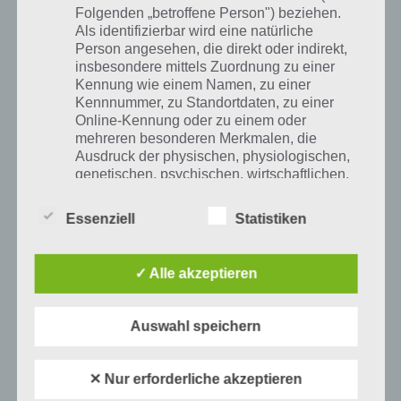
Folgenden „betroffene Person") beziehen.
Das waren vorerst alle Level von Where’s My Water. Wir werden das
Als identifizierbar wird eine natürliche
ganze stetig ergänzen, sollte es neue Level geben.
Person angesehen, die direkt oder indirekt,
insbesondere mittels Zuordnung zu einer
Kennung wie einem Namen, zu einer
Kennnummer, zu Standortdaten, zu einer
Online-Kennung oder zu einem oder
WEITERLESEN:
1
2
3
4
5
6
mehreren besonderen Merkmalen, die
Ausdruck der physischen, physiologischen,
7
genetischen, psychischen, wirtschaftlichen,
kulturellen oder sozialen Identität dieser
natürlichen Person sind, identifiziert werden
Essenziell
Statistiken
kann.
Auf WhatsApp teilen
Teilen auf Facebook
✓ Alle akzeptieren
Tweet auf Twitter
b) betroffene Person
Auswahl speichern
Betroffene Person ist jede identifizierte oder
identifizierbare natürliche Person, deren
Mehr Artikel hier auf Touchportal
personenbezogene Daten von dem für die
✕ Nur erforderliche akzeptieren
Verarbeitung Verantwortlichen verarbeitet