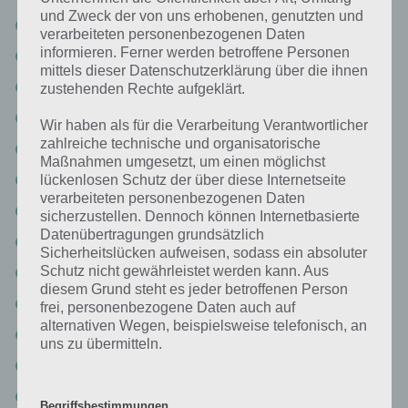
und Zweck der von uns erhobenen, genutzten und
Die verlorenen Level – Level 1-7
verarbeiteten personenbezogenen Daten
informieren. Ferner werden betroffene Personen
Die verlorenen Level – Level 1-8
mittels dieser Datenschutzerklärung über die ihnen
Die verlorenen Level – Level 1-9
zustehenden Rechte aufgeklärt.
Die verlorenen Level – Level 1-10
Wir haben als für die Verarbeitung Verantwortlicher
zahlreiche technische und organisatorische
Die verlorenen Level – Level 2-1
Maßnahmen umgesetzt, um einen möglichst
Die verlorenen Level – Level 2-2
lückenlosen Schutz der über diese Internetseite
verarbeiteten personenbezogenen Daten
Die verlorenen Level – Level 2-3
sicherzustellen. Dennoch können Internetbasierte
Datenübertragungen grundsätzlich
Die verlorenen Level – Level 2-4
Sicherheitslücken aufweisen, sodass ein absoluter
Schutz nicht gewährleistet werden kann. Aus
Die verlorenen Level – Level 2-5
diesem Grund steht es jeder betroffenen Person
Die verlorenen Level – Level 2-6
frei, personenbezogene Daten auch auf
alternativen Wegen, beispielsweise telefonisch, an
Die verlorenen Level – Level 2-7
uns zu übermitteln.
Die verlorenen Level – Level 2-8
Die verlorenen Level – Level 2-9
Begriffsbestimmungen