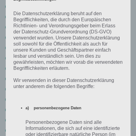
Die verlorenen Level – Level 2-10
Die Datenschutzerklärung beruht auf den
Die verlorenen Level – Level 3-1
Begrifflichkeiten, die durch den Europäischen
Richtlinien- und Verordnungsgeber beim Erlass
Die verlorenen Level – Level 3-2
der Datenschutz-Grundverordnung (DS-GVO)
Die verlorenen Level – Level 3-3
verwendet wurden. Unsere Datenschutzerklärung
soll sowohl für die Öffentlichkeit als auch für
Die verlorenen Level – Level 3-4
unsere Kunden und Geschäftspartner einfach
lesbar und verständlich sein. Um dies zu
Die verlorenen Level – Level 3-5
gewährleisten, möchten wir vorab die verwendeten
Begrifflichkeiten erläutern.
Die verlorenen Level – Level 3-6
Die verlorenen Level – Level 3-7
Wir verwenden in dieser Datenschutzerklärung
unter anderem die folgenden Begriffe:
Die verlorenen Level – Level 3-8
Die verlorenen Level – Level 3-9
a) personenbezogene Daten
Die verlorenen Level – Level 3-10
Die verlorenen Level – Level 3-11
Personenbezogene Daten sind alle
Informationen, die sich auf eine identifizierte
Die verlorenen Level – Level 3-12
oder identifizierbare natürliche Person (im