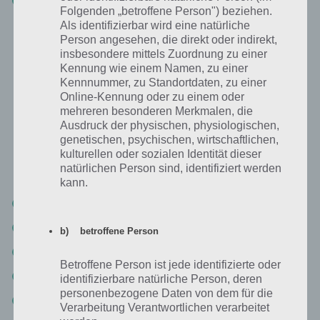
Level 4-20 Lösungen
Folgenden „betroffene Person") beziehen.
Als identifizierbar wird eine natürliche
Person angesehen, die direkt oder indirekt,
Swampys Geschichte Kapitel 5 Lösung
insbesondere mittels Zuordnung zu einer
Kennung wie einem Namen, zu einer
Nachdem wir nun bereits die ersten vier Kapitel von Where’s My
Kennnummer, zu Standortdaten, zu einer
Water, genauer gesagt von Swampys Geschichte, präsentiert haben,
Online-Kennung oder zu einem oder
soll es nun auch ein Video Walkthrough zu Kapitel 5 geben.
mehreren besonderen Merkmalen, die
Nachfolgend die Lösung dieser Level von Wo ist mein Wasser als
Ausdruck der physischen, physiologischen,
genetischen, psychischen, wirtschaftlichen,
Video (dieses mal beinahltet das Video alle Level):
kulturellen oder sozialen Identität dieser
natürlichen Person sind, identifiziert werden
http://www.youtube.com/watch?v=WdxTWBmvPYA
kann.
Level 5-1 Lösung
Level 5-2
b) betroffene Person
Level 5-3 Lösung
Betroffene Person ist jede identifizierte oder
Level 5-4 Lösung
identifizierbare natürliche Person, deren
personenbezogene Daten von dem für die
Level 5-5 Walkthrough
Verarbeitung Verantwortlichen verarbeitet