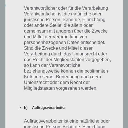
Level 6-20 Lösungen
Verantwortlicher oder für die Verarbeitung
Verantwortlicher ist die natürliche oder
juristische Person, Behörde, Einrichtung
Swampys Geschichte Kapitel 7 Lösung
oder andere Stelle, die allein oder
gemeinsam mit anderen über die Zwecke
und Mittel der Verarbeitung von
Hier direkt das Video zur Lösung von Kapitel 7 von Where’s My
personenbezogenen Daten entscheidet.
Water (Swampys Geschichte):
Sind die Zwecke und Mittel dieser
Verarbeitung durch das Unionsrecht oder
das Recht der Mitgliedstaaten vorgegeben,
so kann der Verantwortliche
beziehungsweise können die bestimmten
Kriterien seiner Benennung nach dem
Unionsrecht oder dem Recht der
Mitgliedstaaten vorgesehen werden.
h) Auftragsverarbeiter
Auftragsverarbeiter ist eine natürliche oder
juristische Person, Behörde, Einrichtung