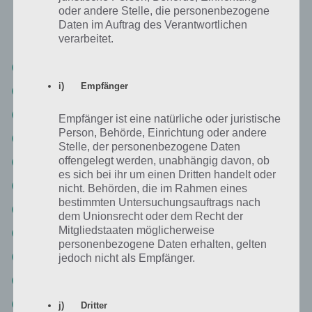
oder andere Stelle, die personenbezogene
Daten im Auftrag des Verantwortlichen
verarbeitet.
Level 7-1 Lösung
i) Empfänger
Level 7-2
Level 7-3 Lösung
Empfänger ist eine natürliche oder juristische
Person, Behörde, Einrichtung oder andere
Level 7-4 Lösung
Stelle, der personenbezogene Daten
offengelegt werden, unabhängig davon, ob
Level 7-5 Walkthrough
es sich bei ihr um einen Dritten handelt oder
Level 7-6
nicht. Behörden, die im Rahmen eines
bestimmten Untersuchungsauftrags nach
Level 7-7
dem Unionsrecht oder dem Recht der
Mitgliedstaaten möglicherweise
Level 7-8 Lösung
personenbezogene Daten erhalten, gelten
Level 7-9
jedoch nicht als Empfänger.
Level 7-10
Level 7-11 Walkthrough
j) Dritter