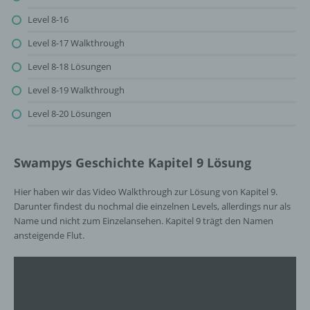
Zeichenfolge, durch welche Internetseiten und
Level 8-16
Server dem konkreten Internetbrowser zugeordnet
werden können, in dem das Cookie gespeichert
Level 8-17 Walkthrough
wurde. Dies ermöglicht es den besuchten
Level 8-18 Lösungen
Internetseiten und Servern, den individuellen
Browser der betroffenen Person von anderen
Level 8-19 Walkthrough
Internetbrowsern, die andere Cookies enthalten,
zu unterscheiden. Ein bestimmter Internetbrowser
Level 8-20 Lösungen
kann über die eindeutige Cookie-ID wiedererkannt
und identifiziert werden.
Swampys Geschichte Kapitel 9 Lösung
Durch den Einsatz von Cookies kann den Nutzern
dieser Internetseite nutzerfreundlichere Services
Hier haben wir das Video Walkthrough zur Lösung von Kapitel 9.
bereitstellen, die ohne die Cookie-Setzung nicht
möglich wären.
Darunter findest du nochmal die einzelnen Levels, allerdings nur als
Name und nicht zum Einzelansehen. Kapitel 9 trägt den Namen
Mittels eines Cookies können die Informationen
ansteigende Flut.
und Angebote auf unserer Internetseite im Sinne
des Benutzers optimiert werden. Cookies
ermöglichen uns, wie bereits erwähnt, die
Benutzer unserer Internetseite wiederzuerkennen.
Zweck dieser Wiedererkennung ist es, den