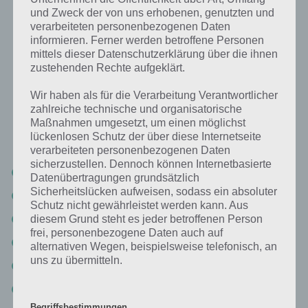
und Zweck der von uns erhobenen, genutzten und
verarbeiteten personenbezogenen Daten
informieren. Ferner werden betroffene Personen
mittels dieser Datenschutzerklärung über die ihnen
zustehenden Rechte aufgeklärt.
Wir haben als für die Verarbeitung Verantwortlicher
zahlreiche technische und organisatorische
Maßnahmen umgesetzt, um einen möglichst
lückenlosen Schutz der über diese Internetseite
verarbeiteten personenbezogenen Daten
sicherzustellen. Dennoch können Internetbasierte
Level 4-1 Lösung
Datenübertragungen grundsätzlich
Sicherheitslücken aufweisen, sodass ein absoluter
Level 4-2
Schutz nicht gewährleistet werden kann. Aus
Level 4-3 Lösung
diesem Grund steht es jeder betroffenen Person
frei, personenbezogene Daten auch auf
Level 4-4 Lösung
alternativen Wegen, beispielsweise telefonisch, an
uns zu übermitteln.
Level 4-5 Walkthrough
Level 4-6
Begriffsbestimmungen