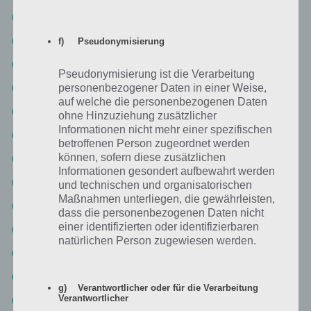
Level 6-7
Level 6-8 Lösung
f) Pseudonymisierung
Level 6-9
Pseudonymisierung ist die Verarbeitung
Level 6-10
personenbezogener Daten in einer Weise,
auf welche die personenbezogenen Daten
Level 6-11 Walkthrough
ohne Hinzuziehung zusätzlicher
Informationen nicht mehr einer spezifischen
Level 6-12
betroffenen Person zugeordnet werden
können, sofern diese zusätzlichen
Level 6-13 Lösung
Informationen gesondert aufbewahrt werden
Level 6-14 Lösung
und technischen und organisatorischen
Maßnahmen unterliegen, die gewährleisten,
Level 6-15
dass die personenbezogenen Daten nicht
einer identifizierten oder identifizierbaren
Level 6-16
natürlichen Person zugewiesen werden.
Level 6-17 Walkthrough
Level 6-18 Lösungen
g) Verantwortlicher oder für die Verarbeitung
Verantwortlicher
Level 6-19 Walkthrough