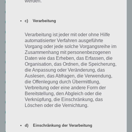
werden.
Level 5-6
Level 5-7
c) Verarbeitung
Level 5-8 Lösung
Level 5-9
Verarbeitung ist jeder mit oder ohne Hilfe
automatisierter Verfahren ausgeführte
Level 5-10
Vorgang oder jede solche Vorgangsreihe im
Level 5-11 Walkthrough
Zusammenhang mit personenbezogenen
Daten wie das Erheben, das Erfassen, die
Level 5-12
Organisation, das Ordnen, die Speicherung,
die Anpassung oder Veränderung, das
Level 5-13 Lösung
Auslesen, das Abfragen, die Verwendung,
die Offenlegung durch Übermittlung,
Level 5-14 Lösung
Verbreitung oder eine andere Form der
Level 5-15
Bereitstellung, den Abgleich oder die
Verknüpfung, die Einschränkung, das
Level 5-16
Löschen oder die Vernichtung.
Level 5-17 Walkthrough
Level 5-18 Lösungen
d) Einschränkung der Verarbeitung