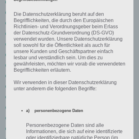
Level 4-7
Level 4-8 Lösung
Die Datenschutzerklärung beruht auf den
Begrifflichkeiten, die durch den Europäischen
Level 4-9
Richtlinien- und Verordnungsgeber beim Erlass
der Datenschutz-Grundverordnung (DS-GVO)
Level 4-10
verwendet wurden. Unsere Datenschutzerklärung
Level 4-11 Walkthrough
soll sowohl für die Öffentlichkeit als auch für
unsere Kunden und Geschäftspartner einfach
Level 4-12
lesbar und verständlich sein. Um dies zu
gewährleisten, möchten wir vorab die verwendeten
Level 4-13 Lösung
Begrifflichkeiten erläutern.
Level 4-14 Lösung
Wir verwenden in dieser Datenschutzerklärung
Level 4-15
unter anderem die folgenden Begriffe:
Level 4-16
Level 4-17 Walkthrough
a) personenbezogene Daten
Level 4-18 Lösungen
Personenbezogene Daten sind alle
Level 4-19 Walkthrough
Informationen, die sich auf eine identifizierte
oder identifizierbare natürliche Person (im