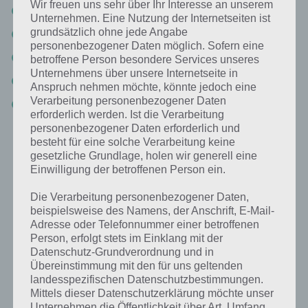
Wir freuen uns sehr über Ihr Interesse an unserem
Level 3-16
Unternehmen. Eine Nutzung der Internetseiten ist
grundsätzlich ohne jede Angabe
Level 3-17 Walkthrough
personenbezogener Daten möglich. Sofern eine
Level 3-18 Lösungen
betroffene Person besondere Services unseres
Unternehmens über unsere Internetseite in
Level 3-19 Walkthrough
Anspruch nehmen möchte, könnte jedoch eine
Verarbeitung personenbezogener Daten
Level 3-20 Lösungen
erforderlich werden. Ist die Verarbeitung
personenbezogener Daten erforderlich und
besteht für eine solche Verarbeitung keine
Swampys Geschichte Kapitel 4 Lösung
gesetzliche Grundlage, holen wir generell eine
Einwilligung der betroffenen Person ein.
Hier haben wir das Video Walkthrough zur Lösung von Kapitel 4 von
Where’s My Water. Darunter findest du nochmal die einzelnen
Die Verarbeitung personenbezogener Daten,
Levels, allerdings nur als Name und nicht zum Einzelansehen.
beispielsweise des Namens, der Anschrift, E-Mail-
Adresse oder Telefonnummer einer betroffenen
Person, erfolgt stets im Einklang mit der
Datenschutz-Grundverordnung und in
Übereinstimmung mit den für uns geltenden
landesspezifischen Datenschutzbestimmungen.
Mittels dieser Datenschutzerklärung möchte unser
Unternehmen die Öffentlichkeit über Art, Umfang