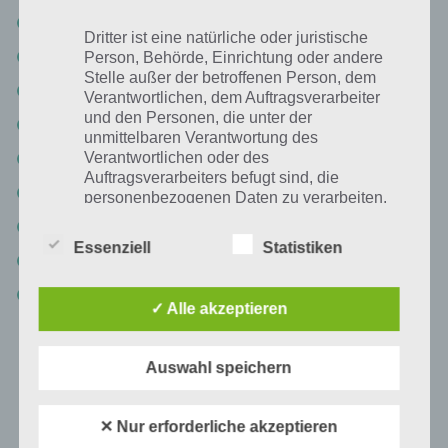
Level 7-12
Dritter ist eine natürliche oder juristische
Level 7-13 Lösung
Person, Behörde, Einrichtung oder andere
Stelle außer der betroffenen Person, dem
Level 7-14 Lösung
Verantwortlichen, dem Auftragsverarbeiter
und den Personen, die unter der
Level 7-15
unmittelbaren Verantwortung des
Verantwortlichen oder des
Level 7-16
Auftragsverarbeiters befugt sind, die
Level 7-17 Walkthrough
personenbezogenen Daten zu verarbeiten.
Level 7-18 Lösungen
Essenziell
Statistiken
Level 7-19 Walkthrough
k) Einwilligung
Level 7-20 Lösungen
✓ Alle akzeptieren
Einwilligung ist jede von der betroffenen
Person freiwillig für den bestimmten Fall in
informierter Weise und unmissverständlich
Swampys Geschichte Kapitel 8 Lösung
Auswahl speichern
abgegebene Willensbekundung in Form
einer Erklärung oder einer sonstigen
Hier haben wir das Video Walkthrough zur Lösung von Kapitel 8 zu
eindeutigen bestätigenden Handlung, mit der
✕ Nur erforderliche akzeptieren
Swampys Geschichte. Darunter findest du nochmal die einzelnen
die betroffene Person zu verstehen gibt, dass