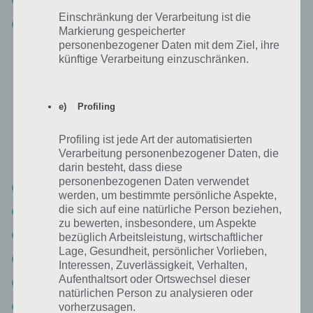
Level 5-19 Walkthrough
Einschränkung der Verarbeitung ist die
Level 5-20 Lösungen
Markierung gespeicherter
personenbezogener Daten mit dem Ziel, ihre
künftige Verarbeitung einzuschränken.
Swampys Geschichte Kapitel 6 Lösung
Hier haben wir das Video Walkthrough zur Lösung von Kapitel 6. Die
e) Profiling
Lösung zu Where’s My Water hier:
Profiling ist jede Art der automatisierten
Verarbeitung personenbezogener Daten, die
http://www.youtube.com/watch?v=8fzQXt9rvN8
darin besteht, dass diese
personenbezogenen Daten verwendet
Level 6-1 Lösung
werden, um bestimmte persönliche Aspekte,
die sich auf eine natürliche Person beziehen,
Level 6-2
zu bewerten, insbesondere, um Aspekte
Level 6-3 Lösung
bezüglich Arbeitsleistung, wirtschaftlicher
Lage, Gesundheit, persönlicher Vorlieben,
Level 6-4 Lösung
Interessen, Zuverlässigkeit, Verhalten,
Aufenthaltsort oder Ortswechsel dieser
Level 6-5 Walkthrough
natürlichen Person zu analysieren oder
Level 6-6
vorherzusagen.