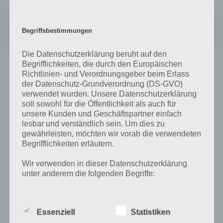
Sonic Jump Pro
Begriffsbestimmungen
Preis:
2,99 €
Die Datenschutzerklärung beruht auf den
Begrifflichkeiten, die durch den Europäischen
Richtlinien- und Verordnungsgeber beim Erlass
der Datenschutz-Grundverordnung (DS-GVO)
Auf WhatsApp teilen
Teilen auf Facebook
verwendet wurden. Unsere Datenschutzerklärung
soll sowohl für die Öffentlichkeit als auch für
Tweet auf Twitter
unsere Kunden und Geschäftspartner einfach
lesbar und verständlich sein. Um dies zu
gewährleisten, möchten wir vorab die verwendeten
Begrifflichkeiten erläutern.
Mehr Artikel hier auf Touchportal
Wir verwenden in dieser Datenschutzerklärung
unter anderem die folgenden Begriffe:
a) personenbezogene Daten
Essenziell
Statistiken