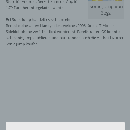
Store für Android. Derzeit kann die App für
Sonic Jump von
1,79 Euro heruntergeladen werden.
Sega
Bei Sonic Jump handelt es sich um ein
Remake eines alten Handyspiels, welches 2006 für das T-Mobile
Sidekick phone veröffentlicht worden ist. Bereits unter iOS konnte
sich Sonic Jump etablieren und nun können auch die Android Nutzer
Sonic Jump kaufen.