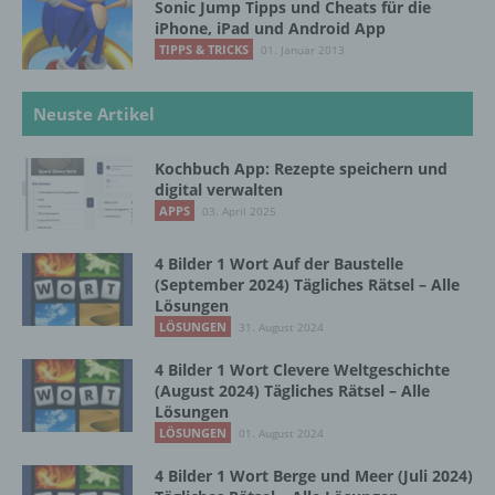
Sonic Jump Tipps und Cheats für die
iPhone, iPad und Android App
d) Einschränkung der Verarbeitung
TIPPS & TRICKS
01. Januar 2013
Einschränkung der Verarbeitung ist die
Neuste Artikel
Markierung gespeicherter
personenbezogener Daten mit dem Ziel, ihre
künftige Verarbeitung einzuschränken.
Kochbuch App: Rezepte speichern und
digital verwalten
APPS
03. April 2025
e) Profiling
4 Bilder 1 Wort Auf der Baustelle
(September 2024) Tägliches Rätsel – Alle
Profiling ist jede Art der automatisierten
Lösungen
Verarbeitung personenbezogener Daten, die
LÖSUNGEN
31. August 2024
darin besteht, dass diese
personenbezogenen Daten verwendet
4 Bilder 1 Wort Clevere Weltgeschichte
werden, um bestimmte persönliche Aspekte,
(August 2024) Tägliches Rätsel – Alle
die sich auf eine natürliche Person beziehen,
Lösungen
zu bewerten, insbesondere, um Aspekte
LÖSUNGEN
01. August 2024
bezüglich Arbeitsleistung, wirtschaftlicher
Lage, Gesundheit, persönlicher Vorlieben,
4 Bilder 1 Wort Berge und Meer (Juli 2024)
Interessen, Zuverlässigkeit, Verhalten,