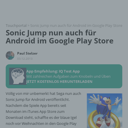
Touchportal
>
Sonic Jump nun auch für Android im Google Play Store
Sonic Jump nun auch für
Android im Google Play Store
Paul Stelzer
03.12.2013
App Empfehlung: IQ Test App
Mit zahlreichen Aufgaben zum Knobeln und Üben
JETZT KOSTENLOS HERUNTERLADEN
Völlig von mir unbemerkt hat Sega nun auch
Sonic Jump für Android veröffentlicht.
Nachdem die Spiele App bereits seit
Monaten im iTunes App Store zum
Download steht, schaffte es der blaue Igel
noch vor Weihnachten in den Google Play