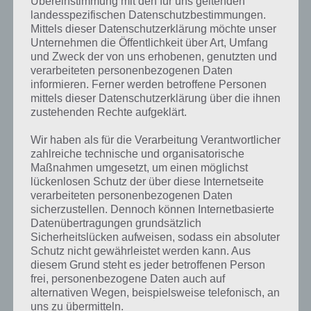
Übereinstimmung mit den für uns geltenden
landesspezifischen Datenschutzbestimmungen.
Außerdem bietet Sonic Jump weitere Features. Unter anderem einen
Mittels dieser Datenschutzerklärung möchte unser
Story Modus, wo man über 48 Levels springen muss und so den
Unternehmen die Öffentlichkeit über Art, Umfang
bösen Dr. Eggman aufzuhalten. Diese epischen Bosskämpfe sind
und Zweck der von uns erhobenen, genutzten und
herausfordernd und runden Sonic Jump sehr gut ab. Auf dem Weg
verarbeiteten personenbezogenen Daten
nach oben muss man zudem Münzen einsammeln, die man dann
informieren. Ferner werden betroffene Personen
gegen neue Charaktere und Power Ups im Shop eintauschen kann.
mittels dieser Datenschutzerklärung über die ihnen
zustehenden Rechte aufgeklärt.
Cheats gibt es für Sonic Jump allerdings keine, denn man soll sich die
Münzen sonst via In App Kauf holen.
Wir haben als für die Verarbeitung Verantwortlicher
zahlreiche technische und organisatorische
Maßnahmen umgesetzt, um einen möglichst
Sonic Jump für Android herunterladen
lückenlosen Schutz der über diese Internetseite
verarbeiteten personenbezogenen Daten
Derzeit kommt Sonic Jump im Google Play Store nur auf über 1000
sicherzustellen. Dennoch können Internetbasierte
Downloads, was vor allem am hohen Preis für ein solches Spiel liegt.
Datenübertragungen grundsätzlich
Wenn Sega Sonic Jump aber günstiger anbieten wird, werden sich
Sicherheitslücken aufweisen, sodass ein absoluter
sicher auch die Käufe von Sonic Jump erhöhen. Wir freuen uns, dass
Schutz nicht gewährleistet werden kann. Aus
es diese App nun ebenfalls in den Google Play Store geschafft hat.
diesem Grund steht es jeder betroffenen Person
frei, personenbezogene Daten auch auf
UPDATE: Statt 1,79 Euro werden derzeit (3.12.2013) nur 0,89 Euro
alternativen Wegen, beispielsweise telefonisch, an
fällig.
uns zu übermitteln.