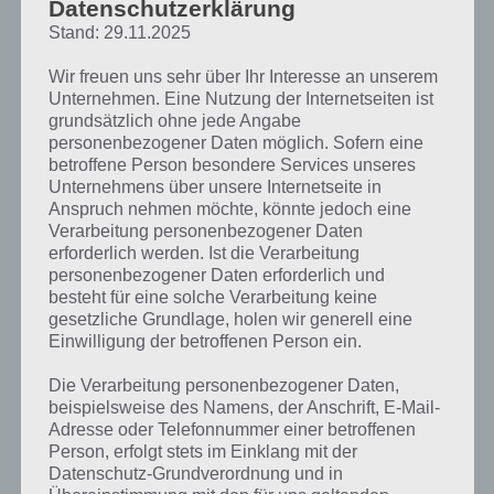
Datenschutzerklärung
Stand: 29.11.2025
Wir freuen uns sehr über Ihr Interesse an unserem
Unternehmen. Eine Nutzung der Internetseiten ist
grundsätzlich ohne jede Angabe
personenbezogener Daten möglich. Sofern eine
betroffene Person besondere Services unseres
Unternehmens über unsere Internetseite in
Anspruch nehmen möchte, könnte jedoch eine
Verarbeitung personenbezogener Daten
erforderlich werden. Ist die Verarbeitung
Das erwartet euch in der Sonic Jump App
personenbezogener Daten erforderlich und
besteht für eine solche Verarbeitung keine
Bei Sonic Jump handelt es sich um einen vertikalen Endless Scroller
gesetzliche Grundlage, holen wir generell eine
ähnlich dem bekannten Doodle Jump. Die Grafik ist dabei an den
Einwilligung der betroffenen Person ein.
Sonic von der Sega Mega Drive angelehnt. Nostalgiker werden sich
an die Spielfiguren und Objekte sehr gut erinnern können. Aber auch
Die Verarbeitung personenbezogener Daten,
in Sonic The Hedgehog Episode 4 kommen diese Objekte ja wieder
beispielsweise des Namens, der Anschrift, E-Mail-
zum Einsatz. Neben den Objekten wurden auch die einzelnen Welten
Adresse oder Telefonnummer einer betroffenen
wie die Green Hill Zone vom Design her integriert. Allerdings gibt es
Person, erfolgt stets im Einklang mit der
Datenschutz-Grundverordnung und in
auch neue Welten wie die Mountain Zone und die Jungle Zone.