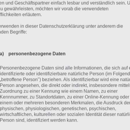
arke – Schwarz-Weiße Streifen horizontal –
Lösung
: Adidas
n und Geschäftspartner einfach lesbar und verständlich sein.
zu gewährleisten, möchten wir vorab die verwendeten
arke – Weißer Hintergrund – Blauer Buchstabe, sieht aus wi
flichkeiten erläutern.
der d –
Lösung
: Asics
erwenden in dieser Datenschutzerklärung unter anderem die
nden Begriffe:
arke – Blaues e mit Strich drüber –
Level 4 Lösung
: Nestle
arke – Brille und Flugzeug –
Level 4 Lösung
: Ray-Ban
a) personenbezogene Daten
Marke – Weißer Hintergrund, 7 schwarze Symbole –
Lösung
Personenbezogene Daten sind alle Informationen, die sich auf 
arke – Schwarzes Oval als O –
Lösung
: Oakley
identifizierte oder identifizierbare natürliche Person (im Folgen
„betroffene Person") beziehen. Als identifizierbar wird eine natü
igur – Grüner Hintergrund oben, roter Pullover mit gelben 
Person angesehen, die direkt oder indirekt, insbesondere mittel
Frodo
Zuordnung zu einer Kennung wie einem Namen, zu einer
Kennnummer, zu Standortdaten, zu einer Online-Kennung oder
einem oder mehreren besonderen Merkmalen, die Ausdruck de
elle mit allen Lösungen
physischen, physiologischen, genetischen, psychischen,
wirtschaftlichen, kulturellen oder sozialen Identität dieser natür
Person sind, identifiziert werden kann.
el 4 von Icomania beinhaltet dabei knapp 50 Level. Entsp