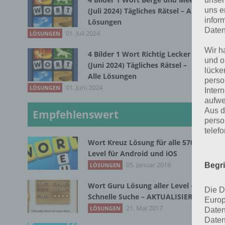
I
unser
uns e
(Juli 2024) Tägliches Rätsel – Alle
infor
Lösungen
1
Daten
01. Juli 2024
LÖSUNGEN
Wir h
4 Bilder 1 Wort Richtig Lecker
Nac
und o
(Juni 2024) Tägliches Rätsel –
lücke
als
Alle Lösungen
perso
mus
01. Juni 2024
LÖSUNGEN
Inter
Bil
aufwe
Aus d
Empfehlenswert
perso
Wen
telef
übe
Wort Kreuz Lösung für alle 570
Level für Android und iOS
Häu
05. Januar 2018
Begr
LÖSUNGEN
Da 
Wort Guru Lösung aller Level –
Die D
Schnelle Suche – AKTUALISIERT
zu 
Europ
21. Mai 2017
LÖSUNGEN
Daten
Daten