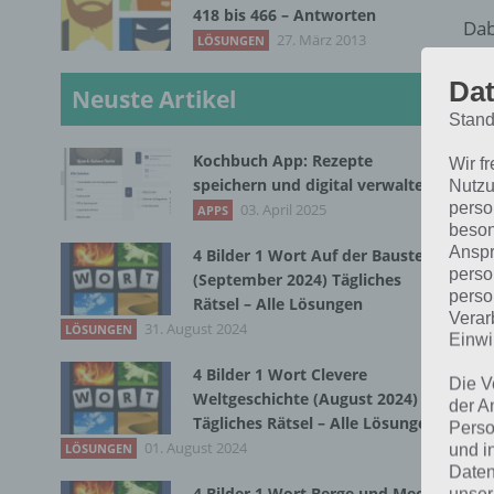
418 bis 466 – Antworten
Dab
27. März 2013
LÖSUNGEN
Wen
Dat
mus
Neuste Artikel
Stand
Kochbuch App: Rezepte
Wir f
speichern und digital verwalten
Nutzu
perso
03. April 2025
APPS
beson
Anspr
4 Bilder 1 Wort Auf der Baustelle
perso
(September 2024) Tägliches
perso
Rätsel – Alle Lösungen
Verar
31. August 2024
LÖSUNGEN
Einwi
4 Bilder 1 Wort Clevere
Die V
Weltgeschichte (August 2024)
der A
Tägliches Rätsel – Alle Lösungen
Perso
01. August 2024
LÖSUNGEN
und i
Daten
4 Bilder 1 Wort Berge und Meer