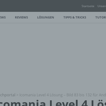
Startseite
Unser
EWS
REVIEWS
LÖSUNGEN
TIPPS & TRICKS
TUTOR
chportal
>
Icomania Level 4 Lösung – Bild 83 bis 132 für An
comania Level 4 Lö