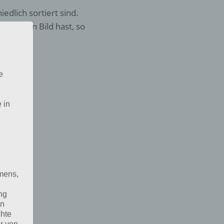
iedlich sortiert sind.
timmten Bild hast, so
e
 in
mens,
ng
en
chte