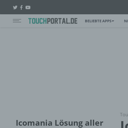
BELIEBTE APPS
N
Tou
I
Icomania Lösung aller