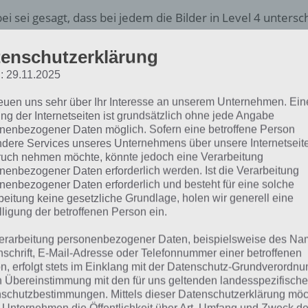
ei sei gesagt, dass bei jedem die Bilder in Level 4 untersch
n du also einen Kommentar mit einer Frage zu einem bes
enschutzerklärung
st du die Kategorie nennen und das Bild beschreiben.
: 29.11.2025
reuen uns sehr über Ihr Interesse an unserem Unternehmen. Ein
ng der Internetseiten ist grundsätzlich ohne jede Angabe
nenbezogener Daten möglich. Sofern eine betroffene Person
dere Services unseres Unternehmens über unsere Internetseite
uch nehmen möchte, könnte jedoch eine Verarbeitung
nenbezogener Daten erforderlich werden. Ist die Verarbeitung
nenbezogener Daten erforderlich und besteht für eine solche
beitung keine gesetzliche Grundlage, holen wir generell eine
lligung der betroffenen Person ein.
erarbeitung personenbezogener Daten, beispielsweise des Na
nschrift, E-Mail-Adresse oder Telefonnummer einer betroffenen
n, erfolgt stets im Einklang mit der Datenschutz-Grundverordnu
n Übereinstimmung mit den für uns geltenden landesspezifisch
schutzbestimmungen. Mittels dieser Datenschutzerklärung mö