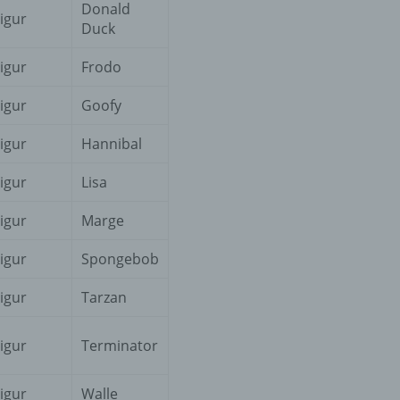
Donald
igur
Duck
er
ung
igur
Frodo
igur
Goofy
igur
Hannibal
igur
Lisa
igur
Marge
hen,
igur
Spongebob
ng,
essen,
ser
igur
Tarzan
igur
Terminator
igur
Walle