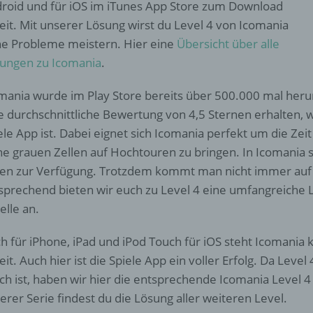
roid und für iOS im iTunes App Store zum Download
eit. Mit unserer Lösung wirst du Level 4 von Icomania
e Probleme meistern. Hier eine
Übersicht über alle
ungen zu Icomania
.
mania wurde im Play Store bereits über 500.000 mal her
e durchschnittliche Bewertung von 4,5 Sternen erhalten, wa
ele App ist. Dabei eignet sich Icomania perfekt um die Zei
ne grauen Zellen auf Hochtouren zu bringen. In Icomania
fen zur Verfügung. Trotzdem kommt man nicht immer auf 
sprechend bieten wir euch zu Level 4 eine umfangreiche 
elle an.
h für iPhone, iPad und iPod Touch für iOS steht Icomani
eit. Auch hier ist die Spiele App ein voller Erfolg. Da Leve
ich ist, haben wir hier die entsprechende Icomania Level 4
erer Serie findest du die Lösung aller weiteren Level.