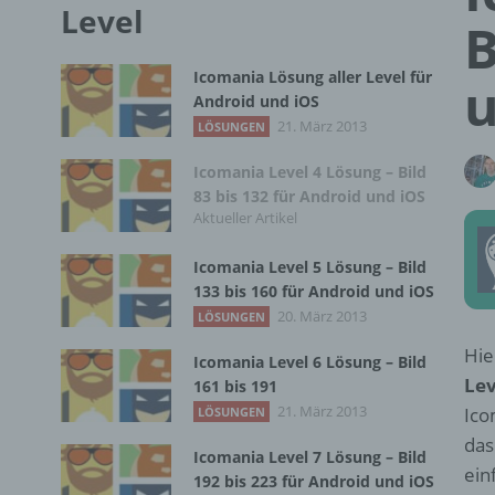
Level
B
Icomania Lösung aller Level für
u
Android und iOS
21. März 2013
LÖSUNGEN
Icomania Level 4 Lösung – Bild
83 bis 132 für Android und iOS
Aktueller Artikel
Icomania Level 5 Lösung – Bild
133 bis 160 für Android und iOS
20. März 2013
LÖSUNGEN
Hie
Icomania Level 6 Lösung – Bild
Lev
161 bis 191
21. März 2013
Ico
LÖSUNGEN
das
Icomania Level 7 Lösung – Bild
ein
192 bis 223 für Android und iOS