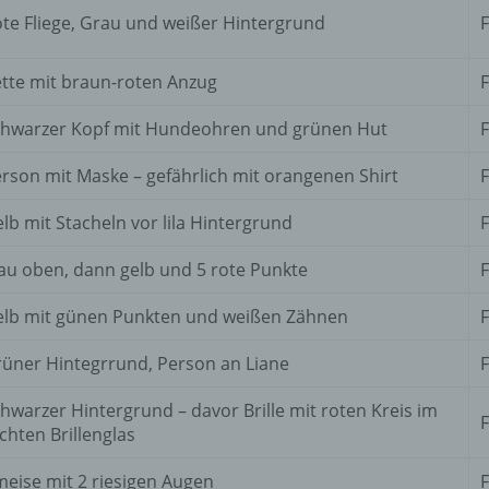
d) Einschränkung der Verarbeitung
te Fliege, Grau und weißer Hintergrund
F
Einschränkung der Verarbeitung ist die Markierung gespeichert
personenbezogener Daten mit dem Ziel, ihre künftige Verarbeit
tte mit braun-roten Anzug
F
einzuschränken.
hwarzer Kopf mit Hundeohren und grünen Hut
F
rson mit Maske – gefährlich mit orangenen Shirt
F
e) Profiling
lb mit Stacheln vor lila Hintergrund
F
Profiling ist jede Art der automatisierten Verarbeitung
personenbezogener Daten, die darin besteht, dass diese
au oben, dann gelb und 5 rote Punkte
F
personenbezogenen Daten verwendet werden, um bestimmte
persönliche Aspekte, die sich auf eine natürliche Person bezie
lb mit günen Punkten und weißen Zähnen
F
zu bewerten, insbesondere, um Aspekte bezüglich Arbeitsleistu
wirtschaftlicher Lage, Gesundheit, persönlicher Vorlieben, Inter
Zuverlässigkeit, Verhalten, Aufenthaltsort oder Ortswechsel die
üner Hintegrrund, Person an Liane
F
natürlichen Person zu analysieren oder vorherzusagen.
hwarzer Hintergrund – davor Brille mit roten Kreis im
F
chten Brillenglas
f) Pseudonymisierung
eise mit 2 riesigen Augen
F