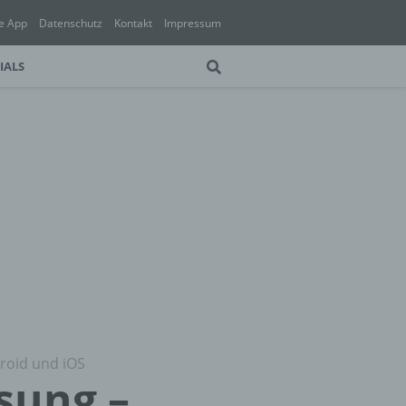
e App
Datenschutz
Kontakt
Impressum
IALS
droid und iOS
sung –