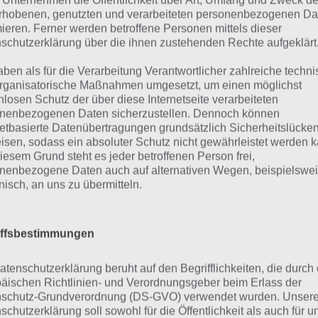
comania Level 4 Lösung – 
 Unternehmen die Öffentlichkeit über Art, Umfang und Zweck de
rhobenen, genutzten und verarbeiteten personenbezogenen Da
mieren. Ferner werden betroffene Personen mittels dieser
32
schutzerklärung über die ihnen zustehenden Rechte aufgeklärt
aben als für die Verarbeitung Verantwortlicher zahlreiche techn
hfolgend haben wir die Lösung zu Icomania in zwei Varia
rganisatorische Maßnahmen umgesetzt, um einen möglichst
nlosen Schutz der über diese Internetseite verarbeiteten
 Tabelle. Diese ist dabei nach Thema sortiert. Wenn du bs
nenbezogenen Daten sicherzustellen. Dennoch können
st, brauchst du bloß entsprechend hinzuscrollen und fin
netbasierte Datenübertragungen grundsätzlich Sicherheitslücke
dern und die Lösung dazu.
isen, sodass ein absoluter Schutz nicht gewährleistet werden k
iesem Grund steht es jeder betroffenen Person frei,
nenbezogene Daten auch auf alternativen Wegen, beispielswe
n dir die Lösung zu Level 4 von Icomania weitergeholfen 
onisch, an uns zu übermitteln.
r ein Gefällt mir bzw. +1:
fig gestellte Fragen
iffsbestimmungen
häufig die gleichen Fragen kommen, hier man eine Übersi
atenschutzerklärung beruht auf den Begrifflichkeiten, die durch
Level 4:
äischen Richtlinien- und Verordnungsgeber beim Erlass der
schutz-Grundverordnung (DS-GVO) verwendet wurden. Unser
schutzerklärung soll sowohl für die Öffentlichkeit als auch für u