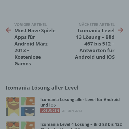
i) Empfänger
Empfänger ist eine natürliche oder juristische
VORIGER ARTIKEL
NÄCHSTER ARTIKEL
Person, Behörde, Einrichtung oder andere
Must Have Spiele
Icomania Level
Stelle, der personenbezogene Daten
Apps für
13 Lösung – Bild
offengelegt werden, unabhängig davon, ob
es sich bei ihr um einen Dritten handelt oder
Android März
467 bis 512 –
nicht. Behörden, die im Rahmen eines
2013 –
Antworten für
bestimmten Untersuchungsauftrags nach
Kostenlose
Android und iOS
dem Unionsrecht oder dem Recht der
Games
Mitgliedstaaten möglicherweise
personenbezogene Daten erhalten, gelten
jedoch nicht als Empfänger.
Icomania Lösung aller Level
j) Dritter
Icomania Lösung aller Level für Android
und iOS
Dritter ist eine natürliche oder juristische
LÖSUNGEN
21. März 2013
Person, Behörde, Einrichtung oder andere
Stelle außer der betroffenen Person, dem
Icomania Level 4 Lösung – Bild 83 bis 132
Verantwortlichen, dem Auftragsverarbeiter