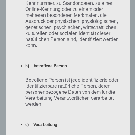
Kennnummer, zu Standortdaten, zu einer
blaues H – blauer Hintergrund, weißer
Marke
HP
Online-Kennung oder zu einem oder
Kreis
mehreren besonderen Merkmalen, die
Ausdruck der physischen, physiologischen,
Halbes K, halbes F
Marke
KFC
genetischen, psychischen, wirtschaftlichen,
kulturellen oder sozialen Identität dieser
halbes N I S Halbes S
Marke
Nissan
natürlichen Person sind, identifiziert werden
Schwarzer Schriftzug mit 2 R
Marke
Rolls Royce
kann.
blauer Hintergrund – Mitte A
Marke
SAP
Graues C mit nach rechts zeigendem
Marke
Smart
b) betroffene Person
Dreieck
Betroffene Person ist jede identifizierte oder
Grauer Punktem Magenta T Grauer
Marke
Telekom
identifizierbare natürliche Person, deren
Punkt
personenbezogene Daten von dem für die
Mann im Anzug, Flugzeuge im
TV &
Aviator
Verarbeitung Verantwortlichen verarbeitet
Hintergrund
Filme
werden.
Mann lachend, mit Hut und
TV &
Departed
Sonnenbrille
Filme
c) Verarbeitung
Zwei Jets im Weltall – Schwarzer
TV &
Galactica