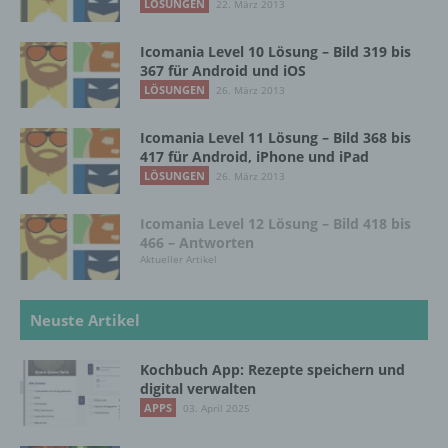
LÖSUNGEN
22. März 2013
Name und Anschrift des für die Verarbeitung
Verantwortlichen
Icomania Level 10 Lösung – Bild 319 bis
367 für Android und iOS
Verantwortlicher im Sinne der Datenschutz-
LÖSUNGEN
26. März 2013
Grundverordnung, sonstiger in den Mitgliedstaaten
der Europäischen Union geltenden
Datenschutzgesetze und anderer Bestimmungen
Icomania Level 11 Lösung – Bild 368 bis
mit datenschutzrechtlichem Charakter ist die:
417 für Android, iPhone und iPad
LÖSUNGEN
26. März 2013
InnoMobile GmbH
Icomania Level 12 Lösung – Bild 418 bis
Schlehenweg 20
466 – Antworten
Aktueller Artikel
18069 Lambrechtshagen
DE
Neuste Artikel
Kochbuch App: Rezepte speichern und
Cookies / SessionStorage / LocalStorage
digital verwalten
APPS
03. April 2025
Die Internetseiten verwenden teilweise so
genannte Cookies, LocalStorage und