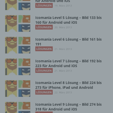
für Android und iOS
und den Personen, die unter der
LÖSUNGEN
19. März 2013
unmittelbaren Verantwortung des
Verantwortlichen oder des
Icomania Level 5 Lösung – Bild 133 bis
Auftragsverarbeiters befugt sind, die
160 für Android und iOS
personenbezogenen Daten zu verarbeiten.
LÖSUNGEN
20. März 2013
Icomania Level 6 Lösung – Bild 161 bis
k) Einwilligung
191
LÖSUNGEN
21. März 2013
Einwilligung ist jede von der betroffenen
Person freiwillig für den bestimmten Fall in
Icomania Level 7 Lösung – Bild 192 bis
informierter Weise und unmissverständlich
223 für Android und iOS
abgegebene Willensbekundung in Form
LÖSUNGEN
21. März 2013
einer Erklärung oder einer sonstigen
eindeutigen bestätigenden Handlung, mit der
Icomania Level 8 Lösung – Bild 224 bis
die betroffene Person zu verstehen gibt, dass
273 für iPhone, iPad und Android
sie mit der Verarbeitung der sie betreffenden
LÖSUNGEN
22. März 2013
personenbezogenen Daten einverstanden
ist.
Icomania Level 9 Lösung – Bild 274 bis
318 für Android und iOS