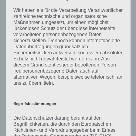
Rote Haare, Rüstung und gelbes
Figur
Captain
Wir haben als für die Verarbeitung Verantwortlicher
Halsband
Future
zahlreiche technische und organisatorische
Maßnahmen umgesetzt, um einen möglichst
Mann – rote Haare und oranger
Figur
Captain
Pullover – Raumschiff
Kirk
lückenlosen Schutz der über diese Internetseite
verarbeiteten personenbezogenen Daten
Im Vordergrund Art Reißverschluss und
Figur
Chewbacca
sicherzustellen. Dennoch können Internetbasierte
im Hintergrund Rasen
Datenübertragungen grundsätzlich
Sicherheitslücken aufweisen, sodass ein absoluter
braun – gelber hintergrund mit weißen
Figur
Chewbacca
Schutz nicht gewährleistet werden kann. Aus
Quadraten
diesem Grund steht es jeder betroffenen Person
Weiße Maus mit roter Nase –
Figur
Der Brain
frei, personenbezogene Daten auch auf
Hintergrund blau
alternativen Wegen, beispielsweise telefonisch, an
uns zu übermitteln.
Zwei Personen – Einer Schlank, andere
Figur
Dick &
Dick mit schwarzen Hüten
Doof
Delfin
Figur
Flipper
Begriffsbestimmungen
Mann mit schwarzen Haaren und
Figur
Han Solo
Die Datenschutzerklärung beruht auf den
Pistole in der Hand
Begrifflichkeiten, die durch den Europäischen
Mann mit schwarzen Haaren und
Figur
Luke
Richtlinien- und Verordnungsgeber beim Erlass
weissem Kleid
Skywalker