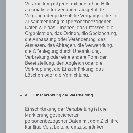
Sternenhintergrund
Filme
Verarbeitung ist jeder mit oder ohne Hilfe
automatisierter Verfahren ausgeführte
Grau-Ton – Art Thron mit Schwertern
TV &
Game of
Vorgang oder jede solche Vorgangsreihe im
Filme
Thrones
Zusammenhang mit personenbezogenen
Tripod (dreibeiniger ausserirdischer
TV &
Krieg der
Daten wie das Erheben, das Erfassen, die
Apparat)
Filme
Welten
Organisation, das Ordnen, die Speicherung,
die Anpassung oder Veränderung, das
Raum mit roter Schrift
TV &
Leben des
Auslesen, das Abfragen, die Verwendung,
Filme
Brain
die Offenlegung durch Übermittlung,
Verbreitung oder eine andere Form der
zwei Personen, Fadenkreus und
TV &
Miami Vice
Einschusslöcher
Filme
Bereitstellung, den Abgleich oder die
Verknüpfung, die Einschränkung, das
Ratte / Maus
TV &
Ratatouille
Löschen oder die Vernichtung.
Filme
Stadt auf Insel – alles schwarz –
TV &
Shutter
Leuchtturm
Filme
Island
d) Einschränkung der Verarbeitung
Dunkelhäutige Person mit Latzhose
TV &
The Green
Einschränkung der Verarbeitung ist die
und Heiligenschein
Filme
Mile
Markierung gespeicherter
Amerikanische Flagge – Flugzeug –
TV &
Top Gun
personenbezogener Daten mit dem Ziel, ihre
Sonnenbrille
Filme
künftige Verarbeitung einzuschränken.