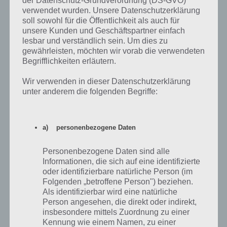
der Datenschutz-Grundverordnung (DS-GVO)
verwendet wurden. Unsere Datenschutzerklärung
Weisser Hase mit Krawatte / Fliege und
Figur
Roger
soll sowohl für die Öffentlichkeit als auch für
Schlappohr
Rabbit
unsere Kunden und Geschäftspartner einfach
lesbar und verständlich sein. Um dies zu
Mann – Gesicht zweigeteilt (links
Figur
Two-Face
gewährleisten, möchten wir vorab die verwendeten
normal, rechts Zombie)
Begrifflichkeiten erläutern.
Schwarz sieht aus wir ein Eisberg der
Marke
Quiksilver
von einer Welle überrollt wird
Wir verwenden in dieser Datenschutzerklärung
unter anderem die folgenden Begriffe:
Gelber, oranger und dunkelblauer
Marke
Aldi
Rahme, Ausschnitt von einem “A”
B im Kreis…Adlerflügel
Marke
Bentley
a) personenbezogene Daten
Buchstaben vin und K
Marke
Calvin
Klein
Personenbezogene Daten sind alle
Informationen, die sich auf eine identifizierte
Schwarzes Posthorn auf gelben
Marke
Deutsche
oder identifizierbare natürliche Person (im
Hintergrund
Post
Folgenden „betroffene Person") beziehen.
Als identifizierbar wird eine natürliche
Gelber Hintergrund, drei rote Streifen
Marke
DHL
Person angesehen, die direkt oder indirekt,
und halbes rotes D
insbesondere mittels Zuordnung zu einer
Blau-weiß – Unten weißer Strich
Marke
Ford
Kennung wie einem Namen, zu einer