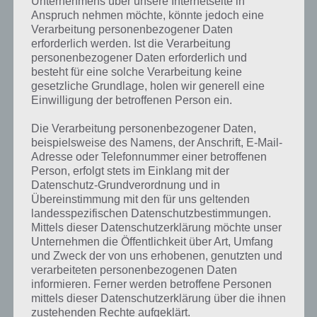
Unternehmens über unsere Internetseite in
Anspruch nehmen möchte, könnte jedoch eine
Mann im schwarzen Oberteil, Braune
Bekannte
Jim Carrey
Verarbeitung personenbezogener Daten
Haare, lächelnd (Zähne)
Person
erforderlich werden. Ist die Verarbeitung
Mann mit kurzen braunen Haaren –
Bekannte
Kevin
personenbezogener Daten erforderlich und
schon älter – schwarze Jacke mit weißen
Person
Spacey
besteht für eine solche Verarbeitung keine
Hemd
gesetzliche Grundlage, holen wir generell eine
Einwilligung der betroffenen Person ein.
Mann im Anzug und roter Krawatte –
Bekannte
Leslie
zielt mit Pistole auf uns
Person
Nielsen
Die Verarbeitung personenbezogener Daten,
beispielsweise des Namens, der Anschrift, E-Mail-
Braune Haare, graues Hemd
Bekannte
Michael J.
Adresse oder Telefonnummer einer betroffenen
Person
Fox
Person, erfolgt stets im Einklang mit der
Person aus dem Mittelalter – Graue
Bekannte
Mozart
Datenschutz-Grundverordnung und in
Haare und rote Robe
Person
Übereinstimmung mit den für uns geltenden
landesspezifischen Datenschutzbestimmungen.
Mann – Rote Haare – keine Falten –
Bekannte
Patrick
Mittels dieser Datenschutzerklärung möchte unser
blickt zur Seite
Person
Swayze
Unternehmen die Öffentlichkeit über Art, Umfang
und Zweck der von uns erhobenen, genutzten und
Mann mit Kappe, Brille & Bart
Bekannte
Spielberg
Person
verarbeiteten personenbezogenen Daten
informieren. Ferner werden betroffene Personen
2 Fußballspieler – Stoßen mit Köpfen
Bekannte
Zidane
mittels dieser Datenschutzerklärung über die ihnen
zusammen
Person
zustehenden Rechte aufgeklärt.