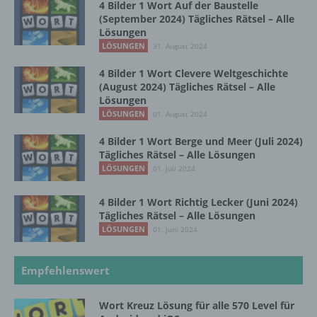
4 Bilder 1 Wort Auf der Baustelle
SessionStorage. Dies dient dazu, unser Angebot
(September 2024) Tägliches Rätsel – Alle
nutzerfreundlicher, effektiver und sicherer zu
Lösungen
machen. Local Storage und SessionStorage ist
LÖSUNGEN
31. August 2024
eine Technologie, mit welcher ihr Browser Daten
auf Ihrem Computer oder mobilen Gerät
4 Bilder 1 Wort Clevere Weltgeschichte
abspeichert. Cookies sind Textdateien, welche
(August 2024) Tägliches Rätsel – Alle
über einen Internetbrowser auf einem
Lösungen
Computersystem abgelegt und gespeichert
LÖSUNGEN
01. August 2024
werden. Sie können die Verwendung von Cookies,
4 Bilder 1 Wort Berge und Meer (Juli 2024)
LocalStorage und SessionStorage durch
Tägliches Rätsel – Alle Lösungen
entsprechende Einstellung in Ihrem Browser
LÖSUNGEN
01. Juli 2024
verhindern.
Zahlreiche Internetseiten und Server verwenden
4 Bilder 1 Wort Richtig Lecker (Juni 2024)
Cookies. Viele Cookies enthalten eine sogenannte
Tägliches Rätsel – Alle Lösungen
Cookie-ID. Eine Cookie-ID ist eine eindeutige
LÖSUNGEN
01. Juni 2024
Kennung des Cookies. Sie besteht aus einer
Zeichenfolge, durch welche Internetseiten und
Server dem konkreten Internetbrowser zugeordnet
Empfehlenswert
werden können, in dem das Cookie gespeichert
wurde. Dies ermöglicht es den besuchten
Wort Kreuz Lösung für alle 570 Level für
Internetseiten und Servern, den individuellen