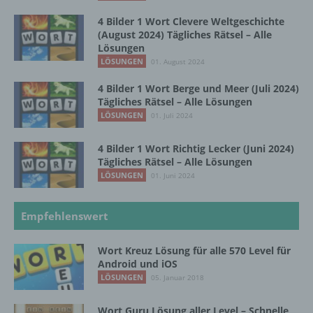
Verarbeitung durch das Unionsrecht oder
4 Bilder 1 Wort Clevere Weltgeschichte
das Recht der Mitgliedstaaten vorgegeben,
(August 2024) Tägliches Rätsel – Alle
so kann der Verantwortliche
Lösungen
beziehungsweise können die bestimmten
LÖSUNGEN
01. August 2024
Kriterien seiner Benennung nach dem
Unionsrecht oder dem Recht der
4 Bilder 1 Wort Berge und Meer (Juli 2024)
Mitgliedstaaten vorgesehen werden.
Tägliches Rätsel – Alle Lösungen
LÖSUNGEN
01. Juli 2024
h) Auftragsverarbeiter
4 Bilder 1 Wort Richtig Lecker (Juni 2024)
Tägliches Rätsel – Alle Lösungen
Auftragsverarbeiter ist eine natürliche oder
LÖSUNGEN
01. Juni 2024
juristische Person, Behörde, Einrichtung
oder andere Stelle, die personenbezogene
Empfehlenswert
Daten im Auftrag des Verantwortlichen
verarbeitet.
Wort Kreuz Lösung für alle 570 Level für
Android und iOS
i) Empfänger
LÖSUNGEN
05. Januar 2018
Empfänger ist eine natürliche oder juristische
Wort Guru Lösung aller Level – Schnelle