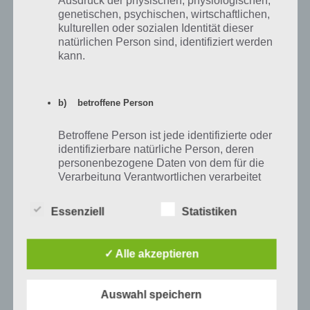
Ausdruck der physischen, physiologischen,
genetischen, psychischen, wirtschaftlichen,
kulturellen oder sozialen Identität dieser
natürlichen Person sind, identifiziert werden
kann.
b) betroffene Person
Betroffene Person ist jede identifizierte oder
identifizierbare natürliche Person, deren
personenbezogene Daten von dem für die
Flow Free Lösung Jumbo
Verarbeitung Verantwortlichen verarbeitet
Pack Level 29 – 14×14
werden.
Essenziell
Statistiken
Flow Free Weitere Lösungen
c) Verarbeitung
✓ Alle akzeptieren
Wir werden unsere Lösung zu Flow Free immer weiter ausbauen.
Verarbeitung ist jeder mit oder ohne Hilfe
Allerdings können wir nicht sagen, welches Level von Flow Free euch
automatisierter Verfahren ausgeführte
Schwierigkeiten bereitet. Daher schreibt einfach einen Kommentar
Auswahl speichern
Vorgang oder jede solche Vorgangsreihe im
unten, zu welchem Level von Flow Free ihr gerne eine Lösung haben