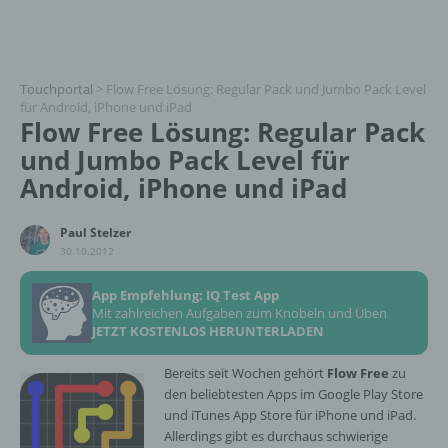
Touchportal
>
Flow Free Lösung: Regular Pack und Jumbo Pack Level
für Android, iPhone und iPad
Flow Free Lösung: Regular Pack
und Jumbo Pack Level für
Android, iPhone und iPad
Paul Stelzer
30.10.2012
App Empfehlung: IQ Test App
Mit zahlreichen Aufgaben zum Knobeln und Üben
JETZT KOSTENLOS HERUNTERLADEN
Bereits seit Wochen gehört
Flow Free
zu
den beliebtesten Apps im Google Play Store
und iTunes App Store für iPhone und iPad.
Allerdings gibt es durchaus schwierige