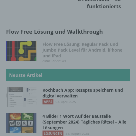
Informationen nicht mehr einer spezifischen
funktionierts
betroffenen Person zugeordnet werden
können, sofern diese zusätzlichen
Informationen gesondert aufbewahrt werden
und technischen und organisatorischen
Flow Free Lösung und Walkthrough
Maßnahmen unterliegen, die gewährleisten,
dass die personenbezogenen Daten nicht
Flow Free Lösung: Regular Pack und
einer identifizierten oder identifizierbaren
Jumbo Pack Level für Android, iPhone
natürlichen Person zugewiesen werden.
und iPad
Aktueller Artikel
g) Verantwortlicher oder für die Verarbeitung
Neuste Artikel
Verantwortlicher
Kochbuch App: Rezepte speichern und
Verantwortlicher oder für die Verarbeitung
digital verwalten
Verantwortlicher ist die natürliche oder
APPS
03. April 2025
juristische Person, Behörde, Einrichtung
oder andere Stelle, die allein oder
gemeinsam mit anderen über die Zwecke
4 Bilder 1 Wort Auf der Baustelle
(September 2024) Tägliches Rätsel – Alle
und Mittel der Verarbeitung von
Lösungen
personenbezogenen Daten entscheidet.
LÖSUNGEN
Sind die Zwecke und Mittel dieser
31. August 2024