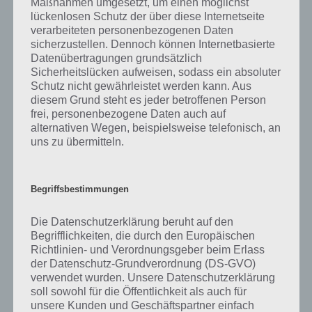
Maßnahmen umgesetzt, um einen möglichst
lückenlosen Schutz der über diese Internetseite
Flow Free Lösung 9×9 Level 8 und Level
verarbeiteten personenbezogenen Daten
10
sicherzustellen. Dennoch können Internetbasierte
Datenübertragungen grundsätzlich
Sicherheitslücken aufweisen, sodass ein absoluter
Schutz nicht gewährleistet werden kann. Aus
Flow Free Lösung Jumbo Pack Level 28 –
diesem Grund steht es jeder betroffenen Person
13×13
frei, personenbezogene Daten auch auf
alternativen Wegen, beispielsweise telefonisch, an
uns zu übermitteln.
eselchen8 hat nach zwei Lösungen gefragt. Diese wollen wir natürlich
nun hier präsentieren. Es handelt sich zum einen um Level 28 im
Jumbo Pack – Größe 13×13:
Begriffsbestimmungen
Die Datenschutzerklärung beruht auf den
Begrifflichkeiten, die durch den Europäischen
Richtlinien- und Verordnungsgeber beim Erlass
der Datenschutz-Grundverordnung (DS-GVO)
verwendet wurden. Unsere Datenschutzerklärung
soll sowohl für die Öffentlichkeit als auch für
unsere Kunden und Geschäftspartner einfach