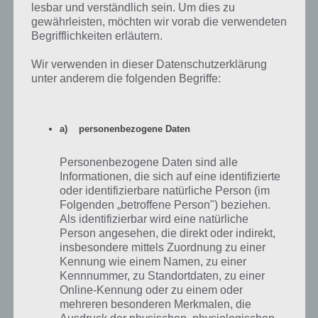
lesbar und verständlich sein. Um dies zu
gewährleisten, möchten wir vorab die verwendeten
Begrifflichkeiten erläutern.
Wir verwenden in dieser Datenschutzerklärung
unter anderem die folgenden Begriffe:
Flow Free Lösung Jumbo
Pack Level 28 – 13×13
a) personenbezogene Daten
Personenbezogene Daten sind alle
Flow Free Lösung Jumbo Pack Level 29 –
Informationen, die sich auf eine identifizierte
oder identifizierbare natürliche Person (im
14×14
Folgenden „betroffene Person") beziehen.
Als identifizierbar wird eine natürliche
Hier nun noch die Lösung für 14×14 im Jumbo Pack Level 29
Person angesehen, die direkt oder indirekt,
(gewünscht von eselchen8):
insbesondere mittels Zuordnung zu einer
Kennung wie einem Namen, zu einer
Kennnummer, zu Standortdaten, zu einer
Online-Kennung oder zu einem oder
mehreren besonderen Merkmalen, die