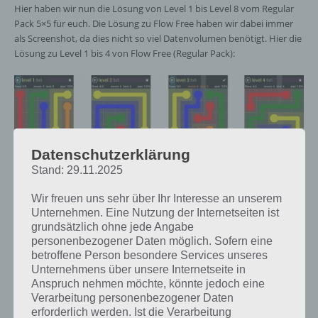
Hier haben wir nun die Lösung von Level 1 bis Level 8 vom Regular
Pack 5×5 für euch. Die Lösung zu Flow Free haben wir dabei immer
als Screenshot, da dies nicht so viel Datenvolumen benötigt. Hier die
Lösung zu Level 1 bis 4 von Flow Free (Regular Pack):
Datenschutzerklärung
Stand: 29.11.2025
Flow Free Level 1, 2, 3, 4
Wir freuen uns sehr über Ihr Interesse an unserem
Und hier noch die Lösung von Level 5 bis 8 als Screenshot:
Unternehmen. Eine Nutzung der Internetseiten ist
grundsätzlich ohne jede Angabe
personenbezogener Daten möglich. Sofern eine
betroffene Person besondere Services unseres
Unternehmens über unsere Internetseite in
Anspruch nehmen möchte, könnte jedoch eine
Verarbeitung personenbezogener Daten
erforderlich werden. Ist die Verarbeitung