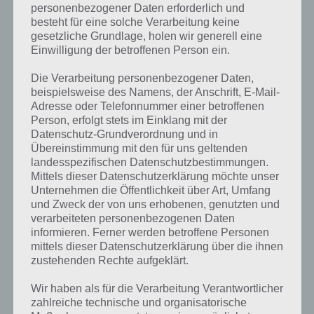
personenbezogener Daten erforderlich und
Flow Free Level 5, 6, 7, 8
besteht für eine solche Verarbeitung keine
gesetzliche Grundlage, holen wir generell eine
Einwilligung der betroffenen Person ein.
Flow Free Lösung Regular Pack Level 8
Die Verarbeitung personenbezogener Daten,
und 10 – 9×9
beispielsweise des Namens, der Anschrift, E-Mail-
Adresse oder Telefonnummer einer betroffenen
Person, erfolgt stets im Einklang mit der
Jörg hatte in den Kommentaren zum Regular Pack 9×9 Level 8 und
Datenschutz-Grundverordnung und in
Level 10 nach einer Lösung gefragt. Diese wollen wir euch nicht
Übereinstimmung mit den für uns geltenden
vorenthalten. Im nachfolgenden Screenshot findet man die Lösung
landesspezifischen Datenschutzbestimmungen.
von Level 8 und Level 10:
Mittels dieser Datenschutzerklärung möchte unser
Unternehmen die Öffentlichkeit über Art, Umfang
und Zweck der von uns erhobenen, genutzten und
verarbeiteten personenbezogenen Daten
informieren. Ferner werden betroffene Personen
mittels dieser Datenschutzerklärung über die ihnen
zustehenden Rechte aufgeklärt.
Wir haben als für die Verarbeitung Verantwortlicher
zahlreiche technische und organisatorische