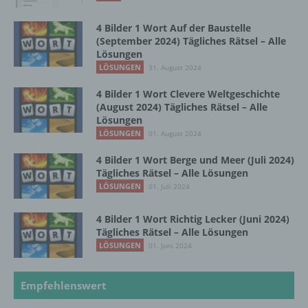
personenbezogenen Daten entscheidet.
Sind die Zwecke und Mittel dieser
4 Bilder 1 Wort Auf der Baustelle
Verarbeitung durch das Unionsrecht oder
(September 2024) Tägliches Rätsel – Alle
das Recht der Mitgliedstaaten vorgegeben,
Lösungen
so kann der Verantwortliche
LÖSUNGEN
31. August 2024
beziehungsweise können die bestimmten
Kriterien seiner Benennung nach dem
4 Bilder 1 Wort Clevere Weltgeschichte
Unionsrecht oder dem Recht der
(August 2024) Tägliches Rätsel – Alle
Mitgliedstaaten vorgesehen werden.
Lösungen
LÖSUNGEN
01. August 2024
4 Bilder 1 Wort Berge und Meer (Juli 2024)
h) Auftragsverarbeiter
Tägliches Rätsel – Alle Lösungen
LÖSUNGEN
01. Juli 2024
Auftragsverarbeiter ist eine natürliche oder
juristische Person, Behörde, Einrichtung
4 Bilder 1 Wort Richtig Lecker (Juni 2024)
oder andere Stelle, die personenbezogene
Tägliches Rätsel – Alle Lösungen
Daten im Auftrag des Verantwortlichen
LÖSUNGEN
01. Juni 2024
verarbeitet.
Empfehlenswert
i) Empfänger