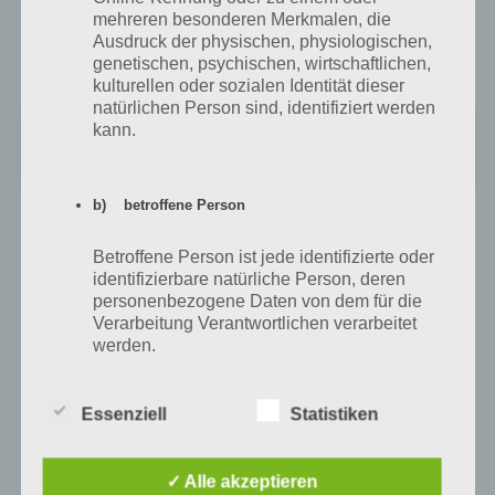
mehreren besonderen Merkmalen, die
Als Universal App könnt ihr Dooors 4 im iTunes App Store
Ausdruck der physischen, physiologischen,
herunterladen. Benötigt wird dabei iOS 6.
genetischen, psychischen, wirtschaftlichen,
kulturellen oder sozialen Identität dieser
natürlichen Person sind, identifiziert werden
kann.
DOOORS 4 - room escape game -
Preis:
Kostenlos
b) betroffene Person
Solltet ihr trotz unserer Lösung irgendwo in Dooors 4 nicht
weiterkommen, so meldet euch einfach in den Kommentaren. Wir
Betroffene Person ist jede identifizierte oder
bzw. die anderen Spielern werden euch dann schnellstmöglich
identifizierbare natürliche Person, deren
weiterhelfen.
personenbezogene Daten von dem für die
Verarbeitung Verantwortlichen verarbeitet
werden.
Auf WhatsApp teilen
Teilen auf Facebook
Essenziell
Statistiken
c) Verarbeitung
Tweet auf Twitter
Verarbeitung ist jeder mit oder ohne Hilfe
✓ Alle akzeptieren
automatisierter Verfahren ausgeführte