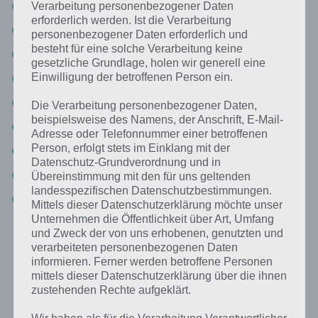
Dooors 4 Lösung – Level 11, 12, 13, 14, 15, 16, 17, 18, 19, 20
Verarbeitung personenbezogener Daten
erforderlich werden. Ist die Verarbeitung
Dooors 4 Lösung – Level 21, 22, 23, 24, 25, 26, 27, 28, 29, 30
personenbezogener Daten erforderlich und
besteht für eine solche Verarbeitung keine
Dooors 4 Lösung – Level 31, 32, 33, 34, 35, 36, 37, 38, 39, 40
gesetzliche Grundlage, holen wir generell eine
Einwilligung der betroffenen Person ein.
Dooors 4 – Level 41, 42, 43, 44, 45, 46, 47, 48, 49, 50
Level 51, 52, 53, 54, 55, 56, 57, 58, 59, 60
Die Verarbeitung personenbezogener Daten,
beispielsweise des Namens, der Anschrift, E-Mail-
Level 61, 62, 63, 64, 65, 66, 67, 68, 69, 70
Adresse oder Telefonnummer einer betroffenen
Person, erfolgt stets im Einklang mit der
Level 71, 72, 73, 74, 75, 76, 77, 78, 79, 80
Datenschutz-Grundverordnung und in
Level 81, 82, 83, 84, 85, 86, 87, 88, 89, 90
Übereinstimmung mit den für uns geltenden
landesspezifischen Datenschutzbestimmungen.
Level 91, 92, 93, 94, 95, 96, 97, 98, 99, 100
Mittels dieser Datenschutzerklärung möchte unser
Unternehmen die Öffentlichkeit über Art, Umfang
Unsere Lösung sollte dabei stets vollständig sein. Wenn ein Update
und Zweck der von uns erhobenen, genutzten und
verarbeiteten personenbezogenen Daten
erscheint, versuchen wir natürlich schnellstmöglich die Lösung dazu
informieren. Ferner werden betroffene Personen
bereitzustellen. Wir freuen uns aber auch über eure Lösung zu den
mittels dieser Datenschutzerklärung über die ihnen
einzelnen Dooors 4 Level.
zustehenden Rechte aufgeklärt.