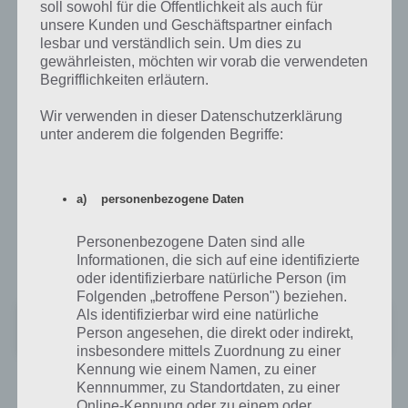
Dooors 4 herunterladen
soll sowohl für die Öffentlichkeit als auch für
unsere Kunden und Geschäftspartner einfach
lesbar und verständlich sein. Um dies zu
Dooors 4 ist kostenlos als App für Android und iOS erhältlich. Zum
gewährleisten, möchten wir vorab die verwendeten
Start beinhaltet die App zwar “nur” 40 Level, aber bisher hat der
Begrifflichkeiten erläutern.
Entwickler nochmal zahlreiche Level nachgelegt. Entsprechend wird
euch Dooors 4 wieder über mehrere Monate begleiten und für sehr
Wir verwenden in dieser Datenschutzerklärung
viel Spaß sorgen die zahlreichen Level zu lösen.
unter anderem die folgenden Begriffe:
Im Google Play Store erhältlich
a) personenbezogene Daten
Nachfolgend findest du den Link zum Google Play Store zum
Download von Dooors 4. Mit 4,3 Sternen kommt das Spiel auch bei
Personenbezogene Daten sind alle
anderen Nutzern sehr gut an.
Informationen, die sich auf eine identifizierte
oder identifizierbare natürliche Person (im
Folgenden „betroffene Person") beziehen.
Als identifizierbar wird eine natürliche
DOOORS4 - room escape game -
Person angesehen, die direkt oder indirekt,
Preis:
Wird angekündigt
insbesondere mittels Zuordnung zu einer
Kennung wie einem Namen, zu einer
Kennnummer, zu Standortdaten, zu einer
Doors 4 für iOS herunterladen
Online-Kennung oder zu einem oder