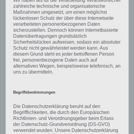
Wir haben als für die Verarbeitung Verantwortlicher
Lösung als Video Walkthrough
zahlreiche technische und organisatorische
Maßnahmen umgesetzt, um einen möglichst
Nicht immer will man lange lesen oder versteht die geschriebene
lückenlosen Schutz der über diese Internetseite
Lösung nicht. Daher haben wir hier ein Video Walkthrough zu
verarbeiteten personenbezogenen Daten
Dooors 4 als Playlist für euch, wo ihr alle Level durchklicken könnt
sicherzustellen. Dennoch können Internetbasierte
und so die Lösung im Video anschauen könnt-
Datenübertragungen grundsätzlich
Sicherheitslücken aufweisen, sodass ein absoluter
Schutz nicht gewährleistet werden kann. Aus
diesem Grund steht es jeder betroffenen Person
frei, personenbezogene Daten auch auf
alternativen Wegen, beispielsweise telefonisch, an
uns zu übermitteln.
Begriffsbestimmungen
Die Datenschutzerklärung beruht auf den
Begrifflichkeiten, die durch den Europäischen
Richtlinien- und Verordnungsgeber beim Erlass
der Datenschutz-Grundverordnung (DS-GVO)
verwendet wurden. Unsere Datenschutzerklärung