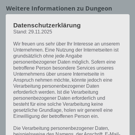
Weitere Informationen zu Dungeon
Keeper
Datenschutzerklärung
Bei Dungeon Keeper handelt es sich um eine Spiele App, welche von
Stand: 29.11.2025
Electronic Arts veröffentlicht worden ist. Nachfolgend haben wir
weitere Artikel zur App mit mehr Informationen verlinkt.
Wir freuen uns sehr über Ihr Interesse an unserem
Unternehmen. Eine Nutzung der Internetseiten ist
grundsätzlich ohne jede Angabe
personenbezogener Daten möglich. Sofern eine
betroffene Person besondere Services unseres
Unternehmens über unsere Internetseite in
Anspruch nehmen möchte, könnte jedoch eine
Verarbeitung personenbezogener Daten
erforderlich werden. Ist die Verarbeitung
personenbezogener Daten erforderlich und
besteht für eine solche Verarbeitung keine
gesetzliche Grundlage, holen wir generell eine
Einwilligung der betroffenen Person ein.
Die Verarbeitung personenbezogener Daten,
APPS
beispielsweise des Namens, der Anschrift, E-Mail-