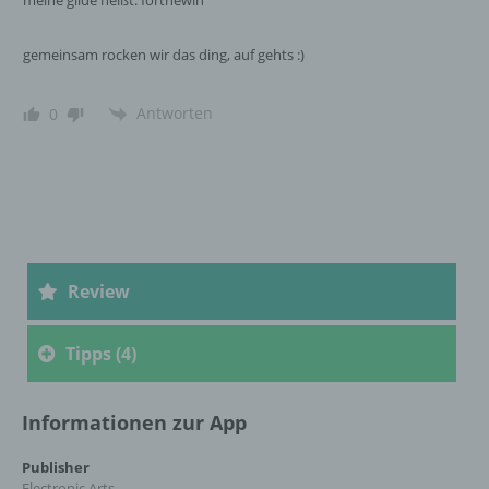
meine gilde heißt: forthewin
Bereitstellung, den Abgleich oder die
Verknüpfung, die Einschränkung, das
Löschen oder die Vernichtung.
gemeinsam rocken wir das ding, auf gehts :)
Antworten
0
d) Einschränkung der Verarbeitung
Einschränkung der Verarbeitung ist die
Markierung gespeicherter
personenbezogener Daten mit dem Ziel, ihre
künftige Verarbeitung einzuschränken.
Review
e) Profiling
Tipps (4)
Profiling ist jede Art der automatisierten
Verarbeitung personenbezogener Daten, die
darin besteht, dass diese
Informationen zur App
personenbezogenen Daten verwendet
werden, um bestimmte persönliche Aspekte,
Publisher
die sich auf eine natürliche Person beziehen,
Electronic Arts