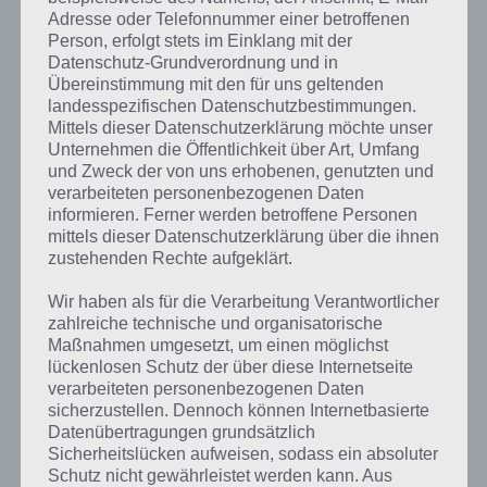
DUNGEON KEEPER APP FÜR
Adresse oder Telefonnummer einer betroffenen
ANDROID, IPHONE UND IPAD
Person, erfolgt stets im Einklang mit der
Datenschutz-Grundverordnung und in
PAUL STELZER
-
05. DEZEMBER 2013
Übereinstimmung mit den für uns geltenden
landesspezifischen Datenschutzbestimmungen.
[caption id="attachment_13031" align="alignright"
Mittels dieser Datenschutzerklärung möchte unser
width="150"] Dungeon Keeper von Electronic
Unternehmen die Öffentlichkeit über Art, Umfang
Arts[/caption] In Kürze wird es die Spiele App
und Zweck der von uns erhobenen, genutzten und
Dungeon Keeper auch für Android und iOS geben.
verarbeiteten personenbezogenen Daten
Publisher ist dabei…
informieren. Ferner werden betroffene Personen
mittels dieser Datenschutzerklärung über die ihnen
zustehenden Rechte aufgeklärt.
Wir haben als für die Verarbeitung Verantwortlicher
zahlreiche technische und organisatorische
Updates, Events und Neues
Maßnahmen umgesetzt, um einen möglichst
lückenlosen Schutz der über diese Internetseite
Zur Spiele App Dungeon Keeper haben wir leider noch keine News
verarbeiteten personenbezogenen Daten
verfasst. Sobald wir Artikel haben, werden wir euch diese natürlich
sicherzustellen. Dennoch können Internetbasierte
hier vorstellen.
Datenübertragungen grundsätzlich
Sicherheitslücken aufweisen, sodass ein absoluter
Schutz nicht gewährleistet werden kann. Aus