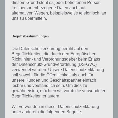
Tipps und Tricks zu Dungeon Keeper
diesem Grund steht es jeder betroffenen Person
frei, personenbezogene Daten auch auf
Teilweise ist es in Dungeon Keeper ziemlich kompliziert schnell
alternativen Wegen, beispielsweise telefonisch, an
weiterzukommen oder es gibt Problem beim Verständnis der
uns zu übermitteln.
Spiele App. Damit ihr nicht aufgeben müsst, haben wir für euch
zahlreiche Tipps und Tricks, aber auch ein Wort zum Thema
Cheats zusammengefasst. Diese findet ihr in der nachfolgenden
Begriffsbestimmungen
Liste:
Die Datenschutzerklärung beruht auf den
Dungeon Keeper: Alles was ihr zur
Begrifflichkeiten, die durch den Europäischen
Gilde wissen müsst
Richtlinien- und Verordnungsgeber beim Erlass
TIPPS & TRICKS
07. Februar 2014
der Datenschutz-Grundverordnung (DS-GVO)
verwendet wurden. Unsere Datenschutzerklärung
Dungeon Keeper Tipps zur Verteidigung
soll sowohl für die Öffentlichkeit als auch für
– Strategien
unsere Kunden und Geschäftspartner einfach
TIPPS & TRICKS
05. Februar 2014
lesbar und verständlich sein. Um dies zu
gewährleisten, möchten wir vorab die verwendeten
Dungeon Keeper: Juwelen kostenlos
Begrifflichkeiten erläutern.
bekommen – Tipps
TIPPS & TRICKS
02. Februar 2014
Wir verwenden in dieser Datenschutzerklärung
unter anderem die folgenden Begriffe: