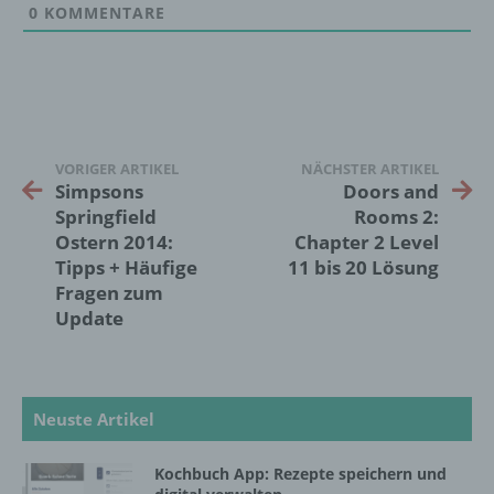
0
KOMMENTARE
j) Dritter
Dritter ist eine natürliche oder juristische
Person, Behörde, Einrichtung oder andere
Stelle außer der betroffenen Person, dem
Verantwortlichen, dem Auftragsverarbeiter
VORIGER ARTIKEL
NÄCHSTER ARTIKEL
und den Personen, die unter der
Simpsons
Doors and
unmittelbaren Verantwortung des
Springfield
Rooms 2:
Verantwortlichen oder des
Ostern 2014:
Chapter 2 Level
Auftragsverarbeiters befugt sind, die
Tipps + Häufige
11 bis 20 Lösung
personenbezogenen Daten zu verarbeiten.
Fragen zum
Update
k) Einwilligung
Einwilligung ist jede von der betroffenen
Neuste Artikel
Person freiwillig für den bestimmten Fall in
informierter Weise und unmissverständlich
abgegebene Willensbekundung in Form
Kochbuch App: Rezepte speichern und
einer Erklärung oder einer sonstigen