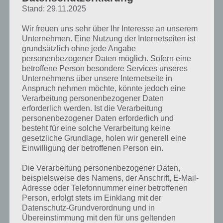
Helligkeit des Bildschirms bei Android für mehr
Stand: 29.11.2025
Akkulaufzeit reduzieren
Wir freuen uns sehr über Ihr Interesse an unserem
Unternehmen. Eine Nutzung der Internetseiten ist
In Android geht ihr dazu in die Android Einstellungen -> Display (oder
grundsätzlich ohne jede Angabe
Bildschirm). Dort findet sich auch der Punkt “Helligkeit”. Dort könnt
personenbezogener Daten möglich. Sofern eine
ihr per Schieberegler die Helligkeit herunterschrauben. Grundsätzlich
betroffene Person besondere Services unseres
gilt: Umso geringer die Helligkeit, desto länger hält der Akku des
Unternehmens über unsere Internetseite in
Android Gerätes durch.
Anspruch nehmen möchte, könnte jedoch eine
Verarbeitung personenbezogener Daten
Auch ist es empfehlenswert den Punkt “Automatische Helligkeit”
erforderlich werden. Ist die Verarbeitung
bzw. “An Lichtverhältnisse anpassen” zu deaktivieren.
personenbezogener Daten erforderlich und
besteht für eine solche Verarbeitung keine
gesetzliche Grundlage, holen wir generell eine
Tipp 2: Widgets, Live Wallpaper und Co
Einwilligung der betroffenen Person ein.
entfernen
Die Verarbeitung personenbezogener Daten,
beispielsweise des Namens, der Anschrift, E-Mail-
Ein weiterer Stromfresser sind die Widgets und Live Wallpaper auf
Adresse oder Telefonnummer einer betroffenen
dem Homescreen. Widgets müssen regelmäßig mit aktuellen Daten
Person, erfolgt stets im Einklang mit der
angepasst werden, Live Wallpaper benötigen jederzeit
Datenschutz-Grundverordnung und in
Reichenleistung und umso aktiver der Prozessor, desto mehr Strom
Übereinstimmung mit den für uns geltenden