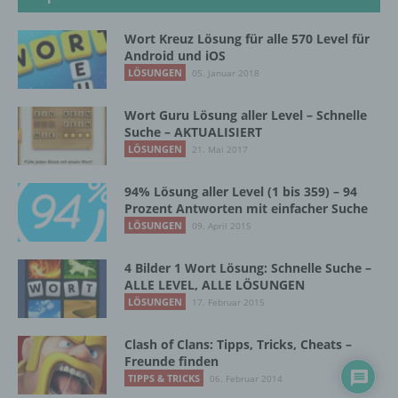
DE
Wort Kreuz Lösung für alle 570 Level für
Android und iOS
LÖSUNGEN
05. Januar 2018
Cookies / SessionStorage / LocalStorage
Wort Guru Lösung aller Level – Schnelle
Die Internetseiten verwenden teilweise so
Suche – AKTUALISIERT
genannte Cookies, LocalStorage und
LÖSUNGEN
21. Mai 2017
SessionStorage. Dies dient dazu, unser Angebot
nutzerfreundlicher, effektiver und sicherer zu
94% Lösung aller Level (1 bis 359) – 94
machen. Local Storage und SessionStorage ist
Prozent Antworten mit einfacher Suche
eine Technologie, mit welcher ihr Browser Daten
LÖSUNGEN
auf Ihrem Computer oder mobilen Gerät
09. April 2015
abspeichert. Cookies sind Textdateien, welche
über einen Internetbrowser auf einem
4 Bilder 1 Wort Lösung: Schnelle Suche –
Computersystem abgelegt und gespeichert
ALLE LEVEL, ALLE LÖSUNGEN
werden. Sie können die Verwendung von Cookies,
LÖSUNGEN
17. Februar 2015
LocalStorage und SessionStorage durch
entsprechende Einstellung in Ihrem Browser
Clash of Clans: Tipps, Tricks, Cheats –
verhindern.
Freunde finden
TIPPS & TRICKS
06. Februar 2014
Zahlreiche Internetseiten und Server verwenden