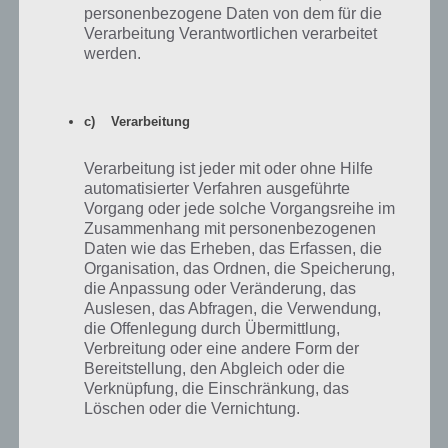
es hier von Gerät zu Gerät Unterschiede geben kann. Bei Sony und
personenbezogene Daten von dem für die
Samsung gibt es die Energieoptionen in den Android Einstellungen,
Verarbeitung Verantwortlichen verarbeitet
die umfangreicher oder ihr spartanisch ausfallen.
werden.
Trotzdem lohnt ein Blick in diese Energieoptionen. So gibt es bei
Sony die Möglichkeit in den “Erweiterten Standby-Modus” zu gehen.
c) Verarbeitung
Dadurch wird der Datenverkehr automatisch deaktiviert, wenn der
Bildschirm einige Minuten ausgeschaltet ist.
Verarbeitung ist jeder mit oder ohne Hilfe
automatisierter Verfahren ausgeführte
Vorgang oder jede solche Vorgangsreihe im
Tipp 5: Synchronisation und Apps überpüfen
Zusammenhang mit personenbezogenen
Daten wie das Erheben, das Erfassen, die
Und zu guter letzt noch Tipp 5 in Bezug auf Synchronisation und der
Organisation, das Ordnen, die Speicherung,
Überprüfung der Apps. Auch wenn es schön ist, dass neue Mails
die Anpassung oder Veränderung, das
automatisch empfangen werden und man selber nicht aktiv
Auslesen, das Abfragen, die Verwendung,
nachschauen muss, ob eine neue Nachricht eingegangen ist, so kann
die Offenlegung durch Übermittlung,
dies die Akkulaufzeit verkürzen.
Verbreitung oder eine andere Form der
Bereitstellung, den Abgleich oder die
In Android 4 gibt es in den Einstellungen den Punkt “Konten”. Je
Verknüpfung, die Einschränkung, das
nachdem was man installiert hat, tauchen hier beispielsweise
Löschen oder die Vernichtung.
Dropbox, Google und WhatsApp auf. Bei allen Konten kann man