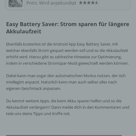
Preis:
Wird angekündigt
g) Verantwortlicher oder für die Verarbeitung
Verantwortlicher
Easy Battery Saver: Strom sparen für längere
Verantwortlicher oder für die Verarbeitung
Verantwortlicher ist die natürliche oder
Akkulaufzeit
juristische Person, Behörde, Einrichtung
oder andere Stelle, die allein oder
Ebenfalls kostenlos ist die Android App Easy Battery Saver, mit
gemeinsam mit anderen über die Zwecke
welcher ebenfalls Strom gespart werden soll und so die Akkulaufzeit
und Mittel der Verarbeitung von
erhöht wird. Hierzu gibt es zahlreiche Hinweise zur Optimierung,
personenbezogenen Daten entscheidet.
indem in verschiedene Stromspar-Modi gewechselt werden können.
Sind die Zwecke und Mittel dieser
Verarbeitung durch das Unionsrecht oder
Dabei kann man sogar den automatischen Modus nutzen, der sich
das Recht der Mitgliedstaaten vorgegeben,
intellegint anpasst. Natürlich kann man auch selber alles nach
so kann der Verantwortliche
eigenen Geschmack anpassen.
beziehungsweise können die bestimmten
Kriterien seiner Benennung nach dem
Du kennst weitere Apps, die beim Akku sparen helfen und so die
Unionsrecht oder dem Recht der
Akkulaufzeit verlängern? Dann melde dich in den Kommentaren und
Mitgliedstaaten vorgesehen werden.
teile uns deine Tipps und Kniffe mit.
h) Auftragsverarbeiter