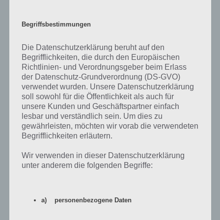
man beispielsweise im Zug oder Bus unterwegs ist, dann empfängt
das Android Gerät automatisch WLAN Netzwerke.
Begriffsbestimmungen
Entsprechend solltet ihr die WLAN Funktion, wenn ihr unterwegs
seid, deaktivieren. Wenn man zuhause ist, kann man auch auf GPS
Die Datenschutzerklärung beruht auf den
Begrifflichkeiten, die durch den Europäischen
verzichten. Bluetooth sollte in der Regel ohnehin ausgeschaltet sein.
Richtlinien- und Verordnungsgeber beim Erlass
der Datenschutz-Grundverordnung (DS-GVO)
Wo man noch Akku sparen kann, ist nicht unbedingt 3G / 4G zu
verwendet wurden. Unsere Datenschutzerklärung
nutzen. Ist man auf dem Dorf, so sind die schnelleren
soll sowohl für die Öffentlichkeit als auch für
Internetverbindungen ohnehin nicht gegeben. Dann kann man dem
unsere Kunden und Geschäftspartner einfach
Android System sagen auf diese zu verzichten.
lesbar und verständlich sein. Um dies zu
gewährleisten, möchten wir vorab die verwendeten
Begrifflichkeiten erläutern.
Wir verwenden in dieser Datenschutzerklärung
unter anderem die folgenden Begriffe:
a) personenbezogene Daten