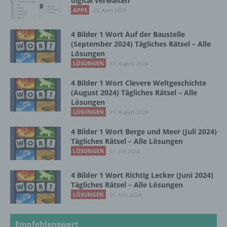
digital verwalten
eindeutigen bestätigenden Handlung, mit der
APPS
03. April 2025
die betroffene Person zu verstehen gibt, dass
sie mit der Verarbeitung der sie betreffenden
4 Bilder 1 Wort Auf der Baustelle
personenbezogenen Daten einverstanden
(September 2024) Tägliches Rätsel – Alle
ist.
Lösungen
LÖSUNGEN
31. August 2024
4 Bilder 1 Wort Clevere Weltgeschichte
Name und Anschrift des für die Verarbeitung
(August 2024) Tägliches Rätsel – Alle
Verantwortlichen
Lösungen
LÖSUNGEN
01. August 2024
Verantwortlicher im Sinne der Datenschutz-
Grundverordnung, sonstiger in den Mitgliedstaaten
4 Bilder 1 Wort Berge und Meer (Juli 2024)
der Europäischen Union geltenden
Tägliches Rätsel – Alle Lösungen
Datenschutzgesetze und anderer Bestimmungen
LÖSUNGEN
01. Juli 2024
mit datenschutzrechtlichem Charakter ist die:
4 Bilder 1 Wort Richtig Lecker (Juni 2024)
InnoMobile GmbH
Tägliches Rätsel – Alle Lösungen
LÖSUNGEN
01. Juni 2024
Schlehenweg 20
18069 Lambrechtshagen
Empfehlenswert