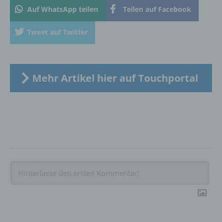
Auf WhatsApp teilen
Teilen auf Facebook
Auftragsverarbeiter ist eine natürliche oder
juristische Person, Behörde, Einrichtung
Tweet auf Twitter
oder andere Stelle, die personenbezogene
Daten im Auftrag des Verantwortlichen
verarbeitet.
Mehr Artikel hier auf Touchportal
i) Empfänger
Empfänger ist eine natürliche oder juristische
Person, Behörde, Einrichtung oder andere
Stelle, der personenbezogene Daten
offengelegt werden, unabhängig davon, ob
es sich bei ihr um einen Dritten handelt oder
nicht. Behörden, die im Rahmen eines
bestimmten Untersuchungsauftrags nach
dem Unionsrecht oder dem Recht der
Mitgliedstaaten möglicherweise
personenbezogene Daten erhalten, gelten
jedoch nicht als Empfänger.