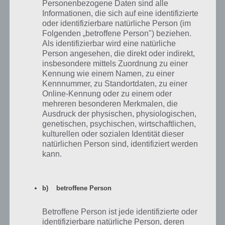
Personenbezogene Daten sind alle
Informationen, die sich auf eine identifizierte
oder identifizierbare natürliche Person (im
Folgenden „betroffene Person") beziehen.
Als identifizierbar wird eine natürliche
Person angesehen, die direkt oder indirekt,
insbesondere mittels Zuordnung zu einer
Kennung wie einem Namen, zu einer
Mobilfunknetze verbrauchen Strom – Bevorzugtes
Kennnummer, zu Standortdaten, zu einer
Netz wählen spart Strom
Online-Kennung oder zu einem oder
mehreren besonderen Merkmalen, die
Unter Android 4 geht ihr dazu in die Android Einstellungen -> Mehr…
Ausdruck der physischen, physiologischen,
-> Mobilfunknetze. Bei dem Punkt “Netzwerkmodus” könnt ihr nun
genetischen, psychischen, wirtschaftlichen,
euer bevorzugtes Netzwerk angeben. Wer beispielsweise keinen LTE
kulturellen oder sozialen Identität dieser
Vertrag hat, braucht nicht auf LTE gehen. Wer auf 3G verzichten
natürlichen Person sind, identifiziert werden
kann.
kann, sollte eventuell “Nur GSM” auswählen.
Tipp 4: Energiesparoptionen vom Android
b) betroffene Person
Gerät aktivieren
Betroffene Person ist jede identifizierte oder
Von Hersteller zu Hersteller gibt es auch Energiesparoptionen, wobei
identifizierbare natürliche Person, deren