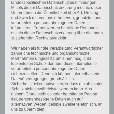
wird benötigt.
landesspezifischen Datenschutzbestimmungen.
Mittels dieser Datenschutzerklärung möchte unser
Wer Akku sparen will oder muss, sollte auf diese Live Wallpaper oder
Unternehmen die Öffentlichkeit über Art, Umfang
beweglichen Wallpaper verzichten. Dazu gehören auch die
und Zweck der von uns erhobenen, genutzten und
animierten Wallpaper, die auf Berührung reagieren. Natürlich ist es
verarbeiteten personenbezogenen Daten
schön, wenn der Hintergrund auf dem Android Homescreen nicht
informieren. Ferner werden betroffene Personen
immer gleich aussieht, aber bedenkt, dass eure Akkulaufzeit dadurch
mittels dieser Datenschutzerklärung über die ihnen
auch sinkt.
zustehenden Rechte aufgeklärt.
Gleiches gilt natürlich für die Widgets. Zieht euch entsprechend nur
Wir haben als für die Verarbeitung Verantwortlicher
diejenigen auf euren Homescreen, die ihr auch wirklich nutzt. Ihr
zahlreiche technische und organisatorische
Maßnahmen umgesetzt, um einen möglichst
erhaltet oft E-Mails, dann ist ein solches Widget goldwert. Wer aber
lückenlosen Schutz der über diese Internetseite
nur wenige Mails bekommt, sollte eventuell darauf verzichten.
verarbeiteten personenbezogenen Daten
Gleiches gilt für News, Facebook und Co. Ständiges aktualsieren /
sicherzustellen. Dennoch können Internetbasierte
synchronisieren saugt Strom (siehe dazu auch Tipp 5).
Datenübertragungen grundsätzlich
Sicherheitslücken aufweisen, sodass ein absoluter
Schutz nicht gewährleistet werden kann. Aus
Tipp 3: WLAN, GPS, 4G / 3G leeren den Akku
diesem Grund steht es jeder betroffenen Person
frei, personenbezogene Daten auch auf
Ebenfalls auf den Akku gehen die ganzen
alternativen Wegen, beispielsweise telefonisch, an
Kommunikationsschnittstellen. WLAN, GPS, 4G / 3G, Bluetooth und
uns zu übermitteln.
Co benötigen Strom, um Senden und Empfangen zu können. Wenn