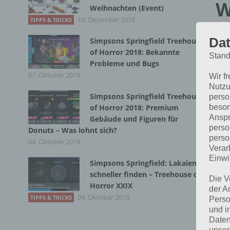
W
Weihnachten (Event)
10. Dezember 2018
TIPPS & TRICKS
[in
Dat
Simpsons Springfield Treehouse
of Horror 2018: Bekannte
Stand
Probleme und Bugs
A
07. Oktober 2018
Wir f
Nutzu
Simpsons Springfield Treehouse
perso
beson
of Horror 2018: Premium
Anspr
Gebäude und Figuren für
perso
Donuts – Was lohnt sich?
perso
04. Oktober 2018
Verar
Einwi
Simpsons Springfield: Lakaien
schneller finden – Treehouse of
Die V
Horror XXIX
der A
04. Oktober 2018
TIPPS & TRICKS
Perso
und i
Daten