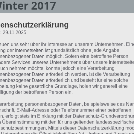
inter 2017
dex]
enschutzerklärung
: 29.11.2025
ls Video zusammengefasst
reuen uns sehr über Ihr Interesse an unserem Unternehmen. Ein
ng der Internetseiten ist grundsätzlich ohne jede Angabe
nenbezogener Daten möglich. Sofern eine betroffene Person
dere Services unseres Unternehmens über unsere Internetseite
uch nehmen möchte, könnte jedoch eine Verarbeitung
nenbezogener Daten erforderlich werden. Ist die Verarbeitung
nenbezogener Daten erforderlich und besteht für eine solche
beitung keine gesetzliche Grundlage, holen wir generell eine
lligung der betroffenen Person ein.
erarbeitung personenbezogener Daten, beispielsweise des Na
nschrift, E-Mail-Adresse oder Telefonnummer einer betroffenen
n, erfolgt stets im Einklang mit der Datenschutz-Grundverordnu
n Übereinstimmung mit den für uns geltenden landesspezifisch
schutzbestimmungen. Mittels dieser Datenschutzerklärung mö