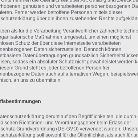
 Unternehmen die Öffentlichkeit über Art, Umfang und Zweck de
rhobenen, genutzten und verarbeiteten personenbezogenen Da
mieren. Ferner werden betroffene Personen mittels dieser
schutzerklärung über die ihnen zustehenden Rechte aufgeklärt
aben als für die Verarbeitung Verantwortlicher zahlreiche techn
rganisatorische Maßnahmen umgesetzt, um einen möglichst
nlosen Schutz der über diese Internetseite verarbeiteten
nenbezogenen Daten sicherzustellen. Dennoch können
netbasierte Datenübertragungen grundsätzlich Sicherheitslücke
o gelangst du an die Eventwähru
isen, sodass ein absoluter Schutz nicht gewährleistet werden k
iesem Grund steht es jeder betroffenen Person frei,
gelianische Batterien in Akt 1
nenbezogene Daten auch auf alternativen Wegen, beispielswe
onisch, an uns zu übermitteln.
hfolgend habe ich die Möglichkeiten zusammengefasst, 
elianische Batterien im Akt 1 von “Die Weihnachts-Invasio
iffsbestimmungen
lichkeiten halten sich jedoch in Grenzen. Kennst du weiter
terien in Simpsons Springfield einbringen? Dann melde d
atenschutzerklärung beruht auf den Begrifflichkeiten, die durch
äischen Richtlinien- und Verordnungsgeber beim Erlass der
obo-Lustikus in deiner Stadt antippen (12 Rigelianische Bat
schutz-Grundverordnung (DS-GVO) verwendet wurden. Unser
schutzerklärung soll sowohl für die Öffentlichkeit als auch für u