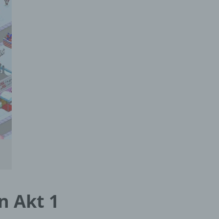
er
ung
hen,
ng,
essen,
ser
n Akt 1