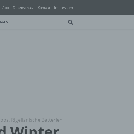
e App
Datenschutz
Kontakt
Impressum
IALS
pps, Rigelianische Batterien
d Winter