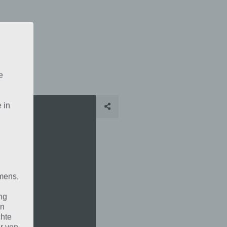
e
 in
mens,
ng
en
chte