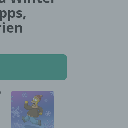
ipps,
rien
e