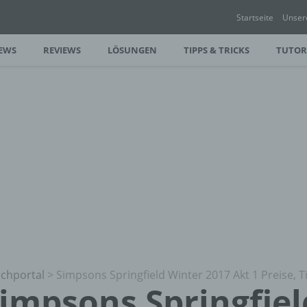
Startseite
Unser
EWS
REVIEWS
LÖSUNGEN
TIPPS & TRICKS
TUTOR
chportal
>
Simpsons Springfield Winter 2017 Akt 1 Preise, Ti
impsons Springfiel