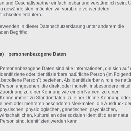
n und Geschäftspartner einfach lesbar und verständlich sein.
obo-Lustikus in anderem Springfield antippen (1 Rigelianis
zu gewährleisten, möchten wir vorab die verwendeten
flichkeiten erläutern.
inispiel “Weiterverschenk-Maschine” (ca. 75 Baterrien)
erwenden in dieser Datenschutzerklärung unter anderem die
toryline durchspielen (unter anderem gibt es relativ früh be
nden Begriffe:
agesherausforderungen (450 Rigelianische Batterien)
a) personenbezogene Daten
pp: Robo-Lustikusse schneller fi
Personenbezogene Daten sind alle Informationen, die sich auf 
ehts
identifizierte oder identifizierbare natürliche Person (im Folgen
„betroffene Person") beziehen. Als identifizierbar wird eine natü
Person angesehen, die direkt oder indirekt, insbesondere mittel
o-Lustikusse in deiner Stadt zu sehen, ist in Simpsons Spr
Zuordnung zu einer Kennung wie einem Namen, zu einer
Kennnummer, zu Standortdaten, zu einer Online-Kennung oder
wierig, da diese relativ klein sind. Doch die Entwickler ha
einem oder mehreren besonderen Merkmalen, die Ausdruck de
lichkeit ohne Umwege integriert: Dazu seht ihr oben rech
physischen, physiologischen, genetischen, psychischen,
n für den Robo-Lustikus. Tippt ihr dieses an, springt ihr d
wirtschaftlichen, kulturellen oder sozialen Identität dieser natür
Person sind, identifiziert werden kann.
weis: Manchmal verstecken sich die hinter Häusern. Wenn