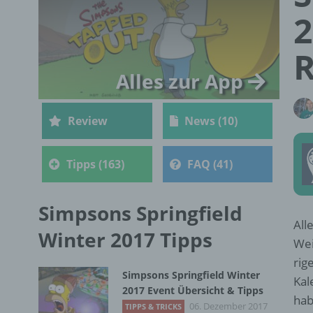
2
R
Alles zur App
Review
News (10)
Tipps (163)
FAQ (41)
Simpsons Springfield
All
Winter 2017 Tipps
Wei
rig
Simpsons Springfield Winter
Kal
2017 Event Übersicht & Tipps
hab
06. Dezember 2017
TIPPS & TRICKS