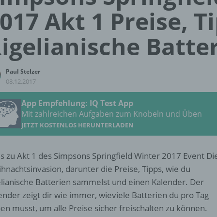
017 Akt 1 Preise, T
igelianische Batte
Paul Stelzer
08.12.2017
App Empfehlung: IQ Test App
Mit zahlreichen Aufgaben zum Knobeln und Üben
JETZT KOSTENLOS HERUNTERLADEN
es zu Akt 1 des Simpsons Springfield Winter 2017 Event Di
hnachtsinvasion, darunter die Preise, Tipps, wie du
elianische Batterien sammelst und einen Kalender. Der
ender zeigt dir wie immer, wieviele Batterien du pro Tag
en musst, um alle Preise sicher freischalten zu können.