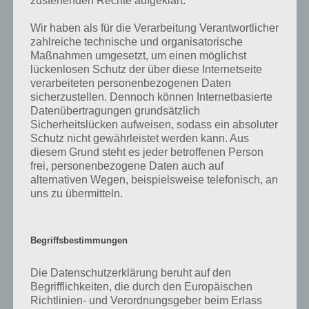
zustehenden Rechte aufgeklärt.
Im ersten Schritt musst du die Bestien zunächst fangen (dunkles
Wir haben als für die Verarbeitung Verantwortlicher
Mana) und im zweiten dann verzaubern (helles Mana). Dieses Mana
zahlreiche technische und organisatorische
haben deine Zauberer automatisch, musst du also nicht sammeln.
Maßnahmen umgesetzt, um einen möglichst
lückenlosen Schutz der über diese Internetseite
verarbeiteten personenbezogenen Daten
sicherzustellen. Dennoch können Internetbasierte
Datenübertragungen grundsätzlich
Sicherheitslücken aufweisen, sodass ein absoluter
Schutz nicht gewährleistet werden kann. Aus
diesem Grund steht es jeder betroffenen Person
frei, personenbezogene Daten auch auf
alternativen Wegen, beispielsweise telefonisch, an
uns zu übermitteln.
Begriffsbestimmungen
Die Datenschutzerklärung beruht auf den
Begrifflichkeiten, die durch den Europäischen
Bis zu vier Charaktere kannst du nutzen, um die
Richtlinien- und Verordnungsgeber beim Erlass
Bestien zu verzaubern