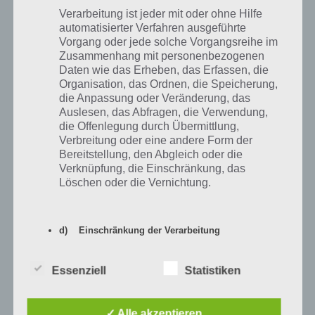
Sanduhr der
3
5600
Dekoration
Verarbeitung ist jeder mit oder ohne Hilfe
Verdammnis
automatisierter Verfahren ausgeführte
Vorgang oder jede solche Vorgangsreihe im
Riesen-
4
9400
Dekoration
Zusammenhang mit personenbezogenen
Kristallkugel
Daten wie das Erheben, das Erfassen, die
Organisation, das Ordnen, die Speicherung,
500 Goblin-
Im Charmer’s Market
5
13200
die Anpassung oder Veränderung, das
Gold
eintauschen
Auslesen, das Abfragen, die Verwendung,
die Offenlegung durch Übermittlung,
Ye Olde
6
17000
Gebäude (90 S$ pro 4h)
Magick Shop
Verbreitung oder eine andere Form der
Bereitstellung, den Abgleich oder die
7
Grauschnauz
22700
Neuer Charakter
Verknüpfung, die Einschränkung, das
Löschen oder die Vernichtung.
d) Einschränkung der Verarbeitung
Kalender mit Zeitplan für zu Akt 2 des
Treehouse of Horror 2017 Events
Einschränkung der Verarbeitung ist die
Essenziell
Statistiken
Markierung gespeicherter
Auch dieses mal haben wir wieder einen Kalender parat, der dir
personenbezogener Daten mit dem Ziel, ihre
genau sagt, wieviel Feenstaub du pro Tag haben musst, um am Ende
künftige Verarbeitung einzuschränken.
✓ Alle akzeptieren