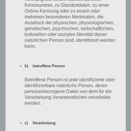
Kennnummer, zu Standortdaten, zu einer
Online-Kennung oder zu einem oder
Insgesamt gibt es auch in Akt 2 des Treehouse of
mehreren besonderen Merkmalen, die
Ausdruck der physischen, physiologischen,
Horror 2017 Event sieben Preise zum Freischalten
genetischen, psychischen, wirtschaftlichen,
kulturellen oder sozialen Identität dieser
natürlichen Person sind, identifiziert werden
Tabellarische Auflistung der Preise
kann.
In der nachfolgenden Tabelle siehst du die Preise, wieviel Feenstaub
du benötigst und was dir der Preis bringt.
b) betroffene Person
Benötiger
Betroffene Person ist jede identifizierte oder
#
Preis
Beschreibung
Feenstaub
identifizierbare natürliche Person, deren
personenbezogene Daten von dem für die
Bestie, die von Zauberern
Verarbeitung Verantwortlichen verarbeitet
1
Crawls Bar
900
besiegt werden muss
werden.
Kostenlos
Gratis-Land-
2
2800
Landerweiterung
Marke
freischalten
c) Verarbeitung