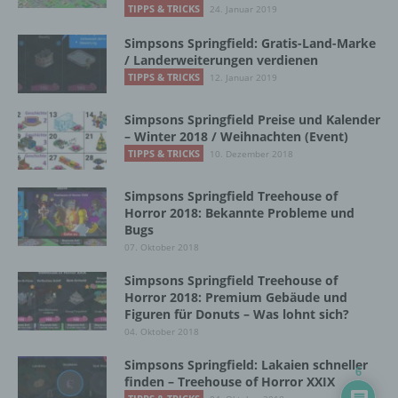
TIPPS & TRICKS
24. Januar 2019
Name und Anschrift des für die Verarbeitung
Verantwortlichen
Simpsons Springfield: Gratis-Land-Marke
/ Landerweiterungen verdienen
Verantwortlicher im Sinne der Datenschutz-
TIPPS & TRICKS
12. Januar 2019
Grundverordnung, sonstiger in den Mitgliedstaaten
der Europäischen Union geltenden
Simpsons Springfield Preise und Kalender
Datenschutzgesetze und anderer Bestimmungen
– Winter 2018 / Weihnachten (Event)
mit datenschutzrechtlichem Charakter ist die:
TIPPS & TRICKS
10. Dezember 2018
InnoMobile GmbH
Simpsons Springfield Treehouse of
Horror 2018: Bekannte Probleme und
Schlehenweg 20
Bugs
18069 Lambrechtshagen
07. Oktober 2018
Simpsons Springfield Treehouse of
DE
Horror 2018: Premium Gebäude und
Figuren für Donuts – Was lohnt sich?
04. Oktober 2018
Cookies / SessionStorage / LocalStorage
Simpsons Springfield: Lakaien schneller
6
finden – Treehouse of Horror XXIX
Die Internetseiten verwenden teilweise so