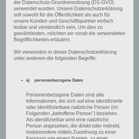
der Datenschutz-Grundverordnung (DS-GVO)
verwendet wurden. Unsere Datenschutzerklärung
soll sowohl für die Öffentlichkeit als auch für
unsere Kunden und Geschäftspartner einfach
Übersicht über die Preise in Akt 2
lesbar und verständlich sein. Um dies zu
gewährleisten, möchten wir vorab die verwendeten
Begrifflichkeiten erläutern.
Kommen wir nun zur Übersicht der Preise, die es in Akt 2 des THOH
2017 Events freizuschalten gibt.
Wir verwenden in dieser Datenschutzerklärung
unter anderem die folgenden Begriffe:
a) personenbezogene Daten
Personenbezogene Daten sind alle
Informationen, die sich auf eine identifizierte
oder identifizierbare natürliche Person (im
Folgenden „betroffene Person") beziehen.
Als identifizierbar wird eine natürliche
Person angesehen, die direkt oder indirekt,
insbesondere mittels Zuordnung zu einer
Kennung wie einem Namen, zu einer