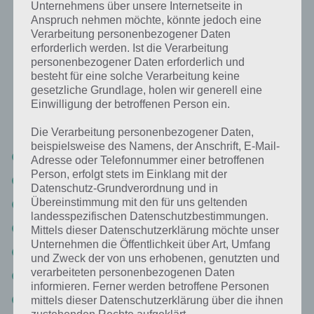
Besiege und verzaubere die Bestien im
Unternehmens über unsere Internetseite in
Treehouse of Horror Event 2017
Anspruch nehmen möchte, könnte jedoch eine
Verarbeitung personenbezogener Daten
erforderlich werden. Ist die Verarbeitung
Um an Feenstaub zu gelangen, solltest du stets dran denken deine
personenbezogener Daten erforderlich und
Springfield-Bewohner zum Besiegen der Bestien loszuschicken. Das
besteht für eine solche Verarbeitung keine
bringt 50 Feenstaub pro Charakter ein. Bis zu vier kannst du
gesetzliche Grundlage, holen wir generell eine
losschicken. Wenn du den ersten Preis in Akt 2 freischaltest, wird
Einwilligung der betroffenen Person ein.
auch direkt die nächste Bestie freigeschaltet (Crawl). Genügend
Zauberer solltest du haben. Diese sind uns bekannt:
Die Verarbeitung personenbezogener Daten,
beispielsweise des Namens, der Anschrift, E-Mail-
Angelica Button (Premium)
Adresse oder Telefonnummer einer betroffenen
Person, erfolgt stets im Einklang mit der
Zauber-Martin
Datenschutz-Grundverordnung und in
Übereinstimmung mit den für uns geltenden
Zauberin-Lisa
landesspezifischen Datenschutzbestimmungen.
Zauberkünstler Milhouse
Mittels dieser Datenschutzerklärung möchte unser
Unternehmen die Öffentlichkeit über Art, Umfang
Zauberer-Bart
und Zweck der von uns erhobenen, genutzten und
verarbeiteten personenbezogenen Daten
Zauber Einhorn (Akt 1 Belohnung)
informieren. Ferner werden betroffene Personen
Graunschnauz (Akt 2 Belohnung)
mittels dieser Datenschutzerklärung über die ihnen