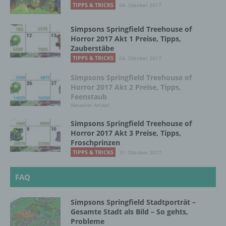
TIPPS & TRICKS
04. Oktober 2017
und den Personen, die unter der
unmittelbaren Verantwortung des
Simpsons Springfield Treehouse of
Verantwortlichen oder des
Horror 2017 Akt 1 Preise, Tipps,
Auftragsverarbeiters befugt sind, die
Zauberstäbe
personenbezogenen Daten zu verarbeiten.
TIPPS & TRICKS
04. Oktober 2017
Simpsons Springfield Treehouse of
k) Einwilligung
Horror 2017 Akt 2 Preise, Tipps,
Feenstaub
Aktueller Artikel
Einwilligung ist jede von der betroffenen
Person freiwillig für den bestimmten Fall in
Simpsons Springfield Treehouse of
informierter Weise und unmissverständlich
Horror 2017 Akt 3 Preise, Tipps,
abgegebene Willensbekundung in Form
Froschprinzen
einer Erklärung oder einer sonstigen
TIPPS & TRICKS
31. Oktober 2017
eindeutigen bestätigenden Handlung, mit der
die betroffene Person zu verstehen gibt, dass
FAQ
sie mit der Verarbeitung der sie betreffenden
personenbezogenen Daten einverstanden
ist.
Simpsons Springfield Stadtporträt –
Gesamte Stadt als Bild – So gehts,
Probleme