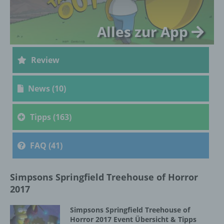
i) Empfänger
Alles zur App
Empfänger ist eine natürliche oder juristische
Person, Behörde, Einrichtung oder andere
Stelle, der personenbezogene Daten
Review
offengelegt werden, unabhängig davon, ob
es sich bei ihr um einen Dritten handelt oder
nicht. Behörden, die im Rahmen eines
News (10)
bestimmten Untersuchungsauftrags nach
dem Unionsrecht oder dem Recht der
Tipps (163)
Mitgliedstaaten möglicherweise
personenbezogene Daten erhalten, gelten
jedoch nicht als Empfänger.
FAQ (41)
j) Dritter
Simpsons Springfield Treehouse of Horror
2017
Dritter ist eine natürliche oder juristische
Person, Behörde, Einrichtung oder andere
Simpsons Springfield Treehouse of
Stelle außer der betroffenen Person, dem
Horror 2017 Event Übersicht & Tipps
Verantwortlichen, dem Auftragsverarbeiter