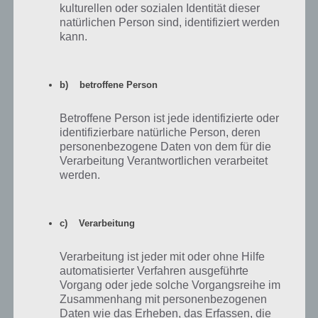
kulturellen oder sozialen Identität dieser
natürlichen Person sind, identifiziert werden
kann.
Screenshot mein Kater
b) betroffene Person
Tom Spiel3
Betroffene Person ist jede identifizierte oder
identifizierbare natürliche Person, deren
Weitere Tipps und Tricks
personenbezogene Daten von dem für die
Verarbeitung Verantwortlichen verarbeitet
werden.
Sollten dir weitere Tipps und Tricks zum sprechenden Tom
aufgefallen sein, oder hast du deine Entdeckung gemacht, dir wir
bisher noch nicht gefunden haben, dann zögere nicht und
hinterlasse einfach ein Kommentar unter diesem Artikel und hilf uns
c) Verarbeitung
allen.
Verarbeitung ist jeder mit oder ohne Hilfe
automatisierter Verfahren ausgeführte
Mein Sprechender Tom Cheats
Vorgang oder jede solche Vorgangsreihe im
Zusammenhang mit personenbezogenen
Leider müssen wir dir mitteilen, dass die Entwickler von Outfit7 keine
Daten wie das Erheben, das Erfassen, die