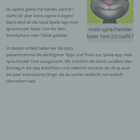
Du spielst gerne mit Katzen, kannst /
darfst dir aber keine eigene zulegen?
Dann wird dir die neue Spiele App mein
sprechender Kater Tom für dein
mein sprechender
Smartphone oder Tablet gefallen.
kater tom (c) outfit7
In diesem Artikel haben wir die dazu
passend einmal die wichtigsten Tipps und Tricks zur Spiele App mein
sprechender Tom rausgesucht. Wir möchten dir damit vorallem den
Einstieg in die App erleichtern und vielleicht verraten wir dir ja auch
ein paar interessante Dinge, die du vorher vielleicht nur einfach
übersehen hast.