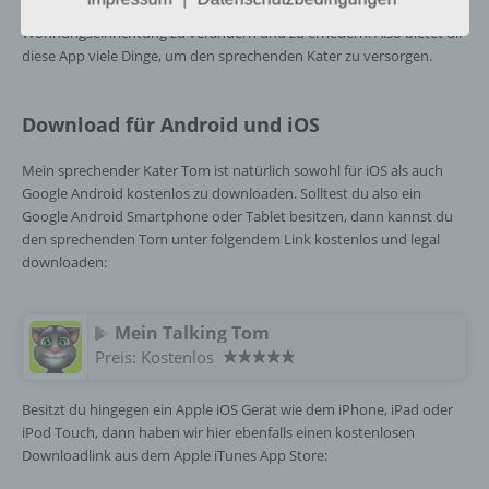
|
benutzen kann, gibt es auch viele verschiedene Möglichkeiten die
Verarbeitung personenbezogener Daten, die
Wohnungseinrichtung zu verändern und zu erneuern. Also bietet dir
darin besteht, dass diese
diese App viele Dinge, um den sprechenden Kater zu versorgen.
personenbezogenen Daten verwendet
werden, um bestimmte persönliche Aspekte,
die sich auf eine natürliche Person beziehen,
Download für Android und iOS
zu bewerten, insbesondere, um Aspekte
bezüglich Arbeitsleistung, wirtschaftlicher
Mein sprechender Kater Tom ist natürlich sowohl für iOS als auch
Lage, Gesundheit, persönlicher Vorlieben,
Interessen, Zuverlässigkeit, Verhalten,
Google Android kostenlos zu downloaden. Solltest du also ein
Aufenthaltsort oder Ortswechsel dieser
Google Android Smartphone oder Tablet besitzen, dann kannst du
natürlichen Person zu analysieren oder
den sprechenden Tom unter folgendem Link kostenlos und legal
vorherzusagen.
downloaden:
Mein Talking Tom
f) Pseudonymisierung
Preis:
Kostenlos
Pseudonymisierung ist die Verarbeitung
personenbezogener Daten in einer Weise,
Besitzt du hingegen ein Apple iOS Gerät wie dem iPhone, iPad oder
auf welche die personenbezogenen Daten
iPod Touch, dann haben wir hier ebenfalls einen kostenlosen
ohne Hinzuziehung zusätzlicher
Downloadlink aus dem Apple iTunes App Store:
Informationen nicht mehr einer spezifischen