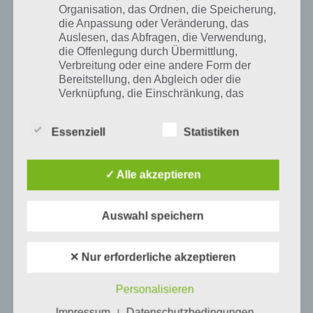
Organisation, das Ordnen, die Speicherung,
Cheats im sprechenden Tom eingebaut haben. Das heißt an dieser
die Anpassung oder Veränderung, das
Stelle leider, wir können dir nicht mit Cheats weiterhelfen. Jedoch
Auslesen, das Abfragen, die Verwendung,
haben die Programmierer sogenannten In App Käufe eingerichtet,
die Offenlegung durch Übermittlung,
mit denen du durch den Einsatz von echtem Geld dir mehr Münzen
Verbreitung oder eine andere Form der
und somit einen Vorteil gegenüber deinen Freunden sichern kannst.
Bereitstellung, den Abgleich oder die
Verknüpfung, die Einschränkung, das
Löschen oder die Vernichtung.
Darum geht es in der Spiele App
Essenziell
Statistiken
Der sprechende Kater Tom hat Bedürfnisse wie ein echtes Haustier.
d) Einschränkung der Verarbeitung
Er möchte also gestreichelt und natürlich beschäftigt werden, was in
dieser App mit vielen kleinen Spielen möglich ist. So kann dein neues
✓ Alle akzeptieren
Einschränkung der Verarbeitung ist die
Haustier also schon einmal gut bei Laune gehalten werden.
Markierung gespeicherter
personenbezogener Daten mit dem Ziel, ihre
Auswahl speichern
Doch nicht nur die Beschäftigung ist für deinen Kater wichtig.
künftige Verarbeitung einzuschränken.
Genauso wie alle anderen Tiere auch wird Tom Hunger bekommen
und du wirst ihn Füttern müssen, damit er satt wird. Also kann man
✕ Nur erforderliche akzeptieren
die verschiedensten Leckerbissen kaufen, um den sprechenden
Kater glücklich zu machen.
e) Profiling
Personalisieren
Neben dem Badezimmer, das dein neues Haustier ebenfalls
Profiling ist jede Art der automatisierten
Impressum
Datenschutzbedingungen