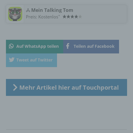
betroffenen Person zugeordnet werden
können, sofern diese zusätzlichen
Mein Talking Tom
Informationen gesondert aufbewahrt werden
+
Preis:
Kostenlos
und technischen und organisatorischen
Maßnahmen unterliegen, die gewährleisten,
dass die personenbezogenen Daten nicht
einer identifizierten oder identifizierbaren
natürlichen Person zugewiesen werden.
Auf WhatsApp teilen
Teilen auf Facebook
Tweet auf Twitter
g) Verantwortlicher oder für die Verarbeitung
Verantwortlicher
Verantwortlicher oder für die Verarbeitung
Mehr Artikel hier auf Touchportal
Verantwortlicher ist die natürliche oder
juristische Person, Behörde, Einrichtung
oder andere Stelle, die allein oder
gemeinsam mit anderen über die Zwecke
und Mittel der Verarbeitung von
personenbezogenen Daten entscheidet.
Sind die Zwecke und Mittel dieser
Verarbeitung durch das Unionsrecht oder