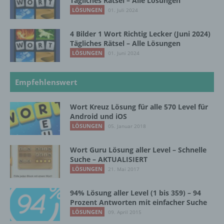
Tägliches Rätsel – Alle Lösungen
LÖSUNGEN
01. Juli 2024
k) Einwilligung
4 Bilder 1 Wort Richtig Lecker (Juni 2024)
Tägliches Rätsel – Alle Lösungen
LÖSUNGEN
01. Juni 2024
Einwilligung ist jede von der betroffenen
Person freiwillig für den bestimmten Fall in
informierter Weise und unmissverständlich
Empfehlenswert
abgegebene Willensbekundung in Form
einer Erklärung oder einer sonstigen
eindeutigen bestätigenden Handlung, mit der
Wort Kreuz Lösung für alle 570 Level für
die betroffene Person zu verstehen gibt, dass
Android und iOS
sie mit der Verarbeitung der sie betreffenden
LÖSUNGEN
05. Januar 2018
personenbezogenen Daten einverstanden
ist.
Wort Guru Lösung aller Level – Schnelle
Suche – AKTUALISIERT
LÖSUNGEN
21. Mai 2017
Name und Anschrift des für die Verarbeitung
Verantwortlichen
94% Lösung aller Level (1 bis 359) – 94
Prozent Antworten mit einfacher Suche
Verantwortlicher im Sinne der Datenschutz-
LÖSUNGEN
09. April 2015
Grundverordnung, sonstiger in den Mitgliedstaaten