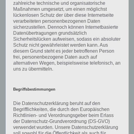
zahlreiche technische und organisatorische
Natürlich sind auch bei Icy Tower 2 Cheats sehr gefragt. Schließlich
Maßnahmen umgesetzt, um einen möglichst
dauert es doch einige Zeit bis man die Münzen beisammen hat.
lückenlosen Schutz der über diese Internetseite
Allerdings gibt es für die App Icy Tower 2 keine Cheats im Vergleich
verarbeiteten personenbezogenen Daten
zur PC Variante. Hier wollen die Entwickler nämlich ihre Münzen und
sicherzustellen. Dennoch können Internetbasierte
Power Ups via In App Kauf verkaufen, um so Geld zu verdienen.
Datenübertragungen grundsätzlich
Daher sind Cheats in Icy Tower 2 auch verboten. Für die App, die für
Sicherheitslücken aufweisen, sodass ein absoluter
Android, iphone und iPad erhältlich ist, gibt es daher keine uns
Schutz nicht gewährleistet werden kann. Aus
bekannten Cheats. Solltest du welche kennen oder wir von welchen
diesem Grund steht es jeder betroffenen Person
hören, so geben wir Bescheid, aber allzu viel Hoffnung habe ich
frei, personenbezogene Daten auch auf
nicht.
alternativen Wegen, beispielsweise telefonisch, an
uns zu übermitteln.
Auf WhatsApp teilen
Teilen auf Facebook
Begriffsbestimmungen
Tweet auf Twitter
Die Datenschutzerklärung beruht auf den
Begrifflichkeiten, die durch den Europäischen
Richtlinien- und Verordnungsgeber beim Erlass
der Datenschutz-Grundverordnung (DS-GVO)
verwendet wurden. Unsere Datenschutzerklärung
Mehr Artikel hier auf Touchportal
soll sowohl für die Öffentlichkeit als auch für