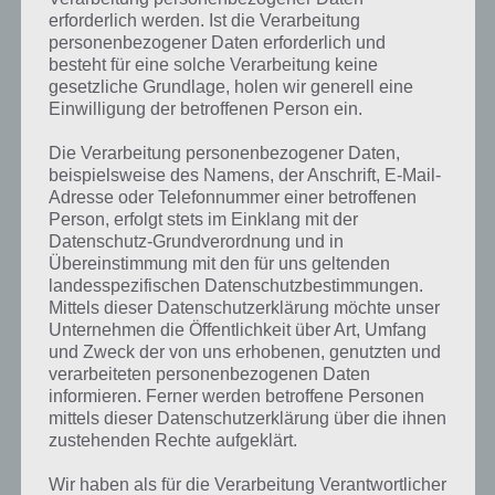
lohnt sich manchmal aber auch abzuwarten bis eine entsprechende
erforderlich werden. Ist die Verarbeitung
Aufgabe erscheint. So kann man gleich doppelt kassieren.
personenbezogener Daten erforderlich und
besteht für eine solche Verarbeitung keine
gesetzliche Grundlage, holen wir generell eine
Einwilligung der betroffenen Person ein.
Die Verarbeitung personenbezogener Daten,
beispielsweise des Namens, der Anschrift, E-Mail-
Adresse oder Telefonnummer einer betroffenen
Person, erfolgt stets im Einklang mit der
Datenschutz-Grundverordnung und in
Übereinstimmung mit den für uns geltenden
landesspezifischen Datenschutzbestimmungen.
Mittels dieser Datenschutzerklärung möchte unser
Ansonsten ist Icy Tower 2 ein klassischer Endless Jumper. Da heißt es
Unternehmen die Öffentlichkeit über Art, Umfang
immer wieder einen kühlen Kopf bewahren und so weit nach oben
und Zweck der von uns erhobenen, genutzten und
zu kommen wie möglich und nicht gleich den Sand in den Kopf zu
verarbeiteten personenbezogenen Daten
stecken.
informieren. Ferner werden betroffene Personen
mittels dieser Datenschutzerklärung über die ihnen
zustehenden Rechte aufgeklärt.
Icy Tower 2 Cheats
Wir haben als für die Verarbeitung Verantwortlicher