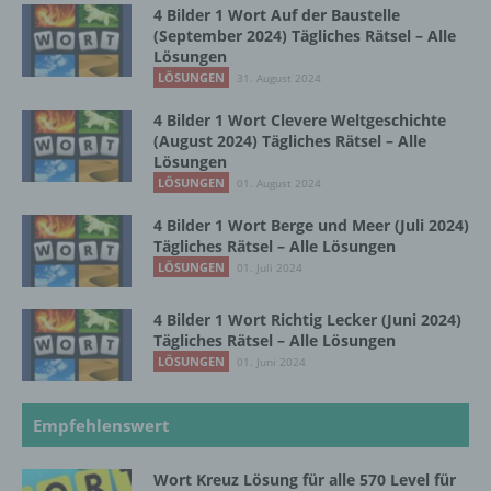
personenbezogenen Daten entscheidet.
4 Bilder 1 Wort Auf der Baustelle
Sind die Zwecke und Mittel dieser
(September 2024) Tägliches Rätsel – Alle
Verarbeitung durch das Unionsrecht oder
Lösungen
das Recht der Mitgliedstaaten vorgegeben,
LÖSUNGEN
31. August 2024
so kann der Verantwortliche
beziehungsweise können die bestimmten
4 Bilder 1 Wort Clevere Weltgeschichte
Kriterien seiner Benennung nach dem
(August 2024) Tägliches Rätsel – Alle
Unionsrecht oder dem Recht der
Lösungen
Mitgliedstaaten vorgesehen werden.
LÖSUNGEN
01. August 2024
4 Bilder 1 Wort Berge und Meer (Juli 2024)
Tägliches Rätsel – Alle Lösungen
h) Auftragsverarbeiter
LÖSUNGEN
01. Juli 2024
Auftragsverarbeiter ist eine natürliche oder
4 Bilder 1 Wort Richtig Lecker (Juni 2024)
juristische Person, Behörde, Einrichtung
Tägliches Rätsel – Alle Lösungen
oder andere Stelle, die personenbezogene
LÖSUNGEN
01. Juni 2024
Daten im Auftrag des Verantwortlichen
verarbeitet.
Empfehlenswert
i) Empfänger
Wort Kreuz Lösung für alle 570 Level für