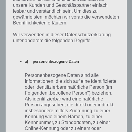
unsere Kunden und Geschäftspartner einfach
lesbar und verständlich sein. Um dies zu
gewährleisten, möchten wir vorab die verwendeten
Begrifflichkeiten erläutern.
Wir verwenden in dieser Datenschutzerklärung
unter anderem die folgenden Begriffe:
a) personenbezogene Daten
Personenbezogene Daten sind alle
Informationen, die sich auf eine identifizierte
6
KOMMENTARE
oder identifizierbare natürliche Person (im
Folgenden „betroffene Person") beziehen.
neuste
Als identifizierbar wird eine natürliche
Person angesehen, die direkt oder indirekt,
insbesondere mittels Zuordnung zu einer
Kennung wie einem Namen, zu einer
Imbissbronko
21.03.2014 18:47
Kennnummer, zu Standortdaten, zu einer
Online-Kennung oder zu einem oder
Hey, sag mal wisst ihr was man gegen die dämliche lovoo-Chat app