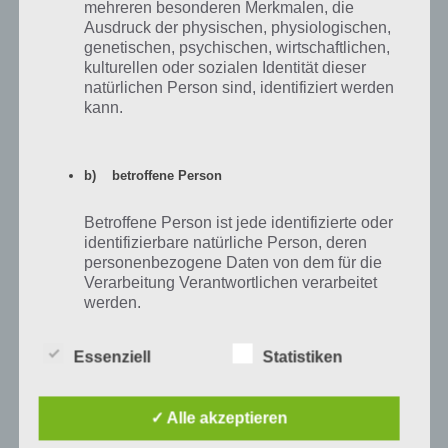
mehreren besonderen Merkmalen, die
auf dem ipad machen kann. Immer wenn ich icy towers 2 spiele,
Ausdruck der physischen, physiologischen,
öffnet sich des ständig?
genetischen, psychischen, wirtschaftlichen,
kulturellen oder sozialen Identität dieser
natürlichen Person sind, identifiziert werden
Antworten
0
kann.
b) betroffene Person
comforter
19.03.2013 22:08
Es gibt einen Cheat. Es gibt ja den taeglichen Muenzbonus, wenn
Betroffene Person ist jede identifizierte oder
man das spiel startet.
identifizierbare natürliche Person, deren
Die App ablegen und das Datum auf den naechsten Tag stellen. ICY
personenbezogene Daten von dem für die
tower 2 wieder starten und man bekommt dann den Bonus.
Verarbeitung Verantwortlichen verarbeitet
werden.
Antworten
0
Essenziell
Statistiken
c) Verarbeitung
Verarbeitung ist jeder mit oder ohne Hilfe
✓ Alle akzeptieren
Anonym
12.03.2013 21:14
automatisierter Verfahren ausgeführte