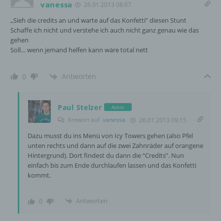
e) Profiling
vanessa
26.01.2013 08:07
,,Sieh die credits an und warte auf das Konfetti” diesen Stunt
Profiling ist jede Art der automatisierten
Schaffe ich nicht und verstehe ich auch nicht ganz genau wie das
Verarbeitung personenbezogener Daten, die
gehen
darin besteht, dass diese
Soll… wenn jemand helfen kann wäre total nett
personenbezogenen Daten verwendet
werden, um bestimmte persönliche Aspekte,
die sich auf eine natürliche Person beziehen,
Antworten
0
zu bewerten, insbesondere, um Aspekte
bezüglich Arbeitsleistung, wirtschaftlicher
Lage, Gesundheit, persönlicher Vorlieben,
Paul Stelzer
Autor
Interessen, Zuverlässigkeit, Verhalten,
Antwort auf
vanessa
26.01.2013 09:15
Aufenthaltsort oder Ortswechsel dieser
natürlichen Person zu analysieren oder
Dazu musst du ins Menü von Icy Towers gehen (also Pfel
vorherzusagen.
unten rechts und dann auf die zwei Zahnräder auf orangene
Hintergrund). Dort findest du dann die “Credits”. Nun
einfach bis zum Ende durchlaufen lassen und das Konfetti
kommt.
f) Pseudonymisierung
Antworten
Pseudonymisierung ist die Verarbeitung
0
personenbezogener Daten in einer Weise,
auf welche die personenbezogenen Daten