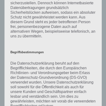
sicherzustellen. Dennoch können Internetbasierte
Datenübertragungen grundsätzlich
Eicheln sind die Premium Währung in Ice Age Die Siedlung. Vor allem
Sicherheitslücken aufweisen, sodass ein absoluter
Sachen, wo man mit Eicheln lediglich die Zeit voranspult, sollten
Schutz nicht gewährleistet werden kann. Aus
vermieden werden. Dies hilft einem dann nach wenigen Minuten
diesem Grund steht es jeder betroffenen Person
nicht weiter, da man ohnehin warten muss, weil man nicht
frei, personenbezogene Daten auch auf
genügend Münzen hat oder was anderes fehlt. Eicheln sollte man
alternativen Wegen, beispielsweise telefonisch, an
sich daher besser aufbewahren und später nützliche Dinge davon
uns zu übermitteln.
holen.
Eicheln kann man im übrigen auch im Spiel finden. So bspw. unter
Begriffsbestimmungen
Schneehaufen oder auch als Geschenk bei Freunden, wobei das nur
sehr selten passiert. Desweiteren bekommt ihr Eicheln für das
Die Datenschutzerklärung beruht auf den
Ansehen von Videos.
Begrifflichkeiten, die durch den Europäischen
Richtlinien- und Verordnungsgeber beim Erlass
Freunde und Nachbarn bei Ice Age Die Siedlung
der Datenschutz-Grundverordnung (DS-GVO)
verwendet wurden. Unsere Datenschutzerklärung
Ganz wichtig sind bei solchen Social Games natürlich die Freunde. So
soll sowohl für die Öffentlichkeit als auch für
gibt es unter anderem auch Quests seine Freunde hinzuzufügen.
unsere Kunden und Geschäftspartner einfach
Natürlich ist es so, dass nicht jeder Ice Age Die Siedlung spielt.
lesbar und verständlich sein. Um dies zu
Solltest du also nach Freunden und Nachbarn bei Ice Age Die
gewährleisten, möchten wir vorab die verwendeten
Siedlung suchen, so melde dich einfach mit deinem Gameloft Live
Begrifflichkeiten erläutern.