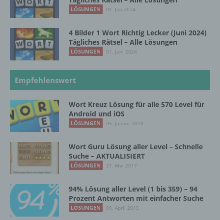
so kann der Verantwortliche
LÖSUNGEN
01. Juli 2024
beziehungsweise können die bestimmten
Kriterien seiner Benennung nach dem
Unionsrecht oder dem Recht der
4 Bilder 1 Wort Richtig Lecker (Juni 2024)
Mitgliedstaaten vorgesehen werden.
Tägliches Rätsel – Alle Lösungen
LÖSUNGEN
01. Juni 2024
h) Auftragsverarbeiter
Empfehlenswert
Auftragsverarbeiter ist eine natürliche oder
Wort Kreuz Lösung für alle 570 Level für
juristische Person, Behörde, Einrichtung
Android und iOS
oder andere Stelle, die personenbezogene
LÖSUNGEN
05. Januar 2018
Daten im Auftrag des Verantwortlichen
verarbeitet.
Wort Guru Lösung aller Level – Schnelle
Suche – AKTUALISIERT
LÖSUNGEN
21. Mai 2017
i) Empfänger
94% Lösung aller Level (1 bis 359) – 94
Empfänger ist eine natürliche oder juristische
Prozent Antworten mit einfacher Suche
Person, Behörde, Einrichtung oder andere
LÖSUNGEN
09. April 2015
Stelle, der personenbezogene Daten