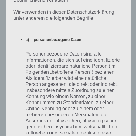
Benutzernamen bei uns in den Kommentaren. So können dich
Wir verwenden in dieser Datenschutzerklärung
andere Spieler schnell und einfach hinzufügen.
unter anderem die folgenden Begriffe:
Hilfst du nämlich in der Siedlung deiner Freunde, so gibt es immer
Belohnungen, was sich später im Spiel positiv auswirkt, denn man
kommt so schneller voran.
a) personenbezogene Daten
Mit Freunden an Eicheln und Münzen kommen
Personenbezogene Daten sind alle
Informationen, die sich auf eine identifizierte
Ab Stufe 6 könnt ihr Freunde hinzufügen (Dinge -> Freunde). Dazu
oder identifizierbare natürliche Person (im
benötigt man wie zuvor beschrieben Gameloft Live. Fügt ihr Freunde
Folgenden „betroffene Person") beziehen.
hinzu, bekommt ihr Eicheln, wenn diese euch bestätigen. Also
Als identifizierbar wird eine natürliche
schreibt euren Gameloft Live Namen unten in die Kommentare, um
Person angesehen, die direkt oder indirekt,
so Eicheln abzustauben.
insbesondere mittels Zuordnung zu einer
Kennung wie einem Namen, zu einer
Außerdem bekommt ihr beim Besuch der Freunde (ihr könnt diesen
Kennnummer, zu Standortdaten, zu einer
Geschenke senden) Münzen, wenn euch diese bestätigt werden. Es
Online-Kennung oder zu einem oder
lohnt sich also gleich doppelt Freunde in Ice Age Die Siedlung zu
mehreren besonderen Merkmalen, die
haben.
Ausdruck der physischen, physiologischen,
genetischen, psychischen, wirtschaftlichen,
Weitere Tipps und Tricks
kulturellen oder sozialen Identität dieser