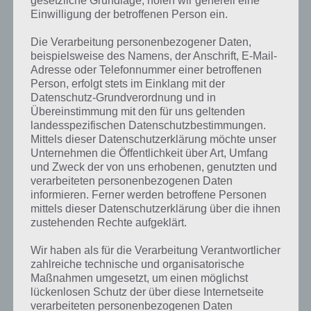
gesetzliche Grundlage, holen wir generell eine
Wie oft wirst du Ice Age Die Siedlung spielen?
Einwilligung der betroffenen Person ein.
Diese Frage sollte man sich zu Beginn der Bauphase in Ice Age Die
Die Verarbeitung personenbezogener Daten,
Siedlung stellen. Kann man stündlich reinschauen oder nur 1 bis 2-
beispielsweise des Namens, der Anschrift, E-Mail-
mal am Tag. Dementsprechend sollte man die Gebäude errichten. So
Adresse oder Telefonnummer einer betroffenen
geben bspw. die Spaßgeräte je nach Dauer unterschiedliche
Person, erfolgt stets im Einklang mit der
Belohnungen. Von der Effizienz her sind natürlich die Gebäude, die
Datenschutz-Grundverordnung und in
die wenigste Zeit benötigen, am besten. Allerdings kann man ja nicht
Übereinstimmung mit den für uns geltenden
alle 3 Minuten spielen. Daher sollte man sich überlegen, ob man
landesspezifischen Datenschutzbestimmungen.
nach 1 Stunde, 4 Stunden, 8 Stunden oder 12 Stunden die Gebäude
Mittels dieser Datenschutzerklärung möchte unser
errichtet.
Unternehmen die Öffentlichkeit über Art, Umfang
und Zweck der von uns erhobenen, genutzten und
Dekorationen und Wege sind gute Punktesammler
verarbeiteten personenbezogenen Daten
informieren. Ferner werden betroffene Personen
Gleich zu beginn sollte man in Ice Age Die Siedlung auch
mittels dieser Datenschutzerklärung über die ihnen
Dekorationen mit einplanen, denn auch diese bringen zusätzliche
zustehenden Rechte aufgeklärt.
Punkte wie bspw. der Schnee Sid oder sogar eine Straße (bringt 1%
Wir haben als für die Verarbeitung Verantwortlicher
Bonus) und vieles mehr. Wenn ihr außerdem das erste Gelände
zahlreiche technische und organisatorische
freischaltet, bekommt ihr den Eis-Scrat, den ihr sofort in die Nähe
Maßnahmen umgesetzt, um einen möglichst
von den Tieren stellen solltet.
lückenlosen Schutz der über diese Internetseite
verarbeiteten personenbezogenen Daten
Spart euch die Eicheln