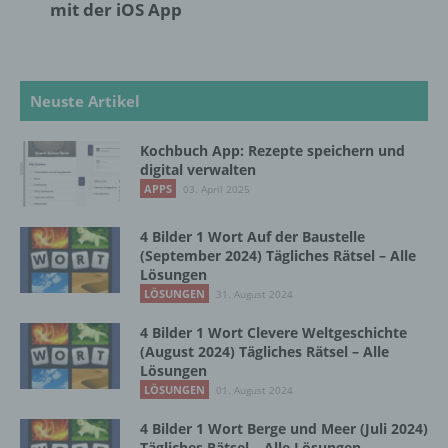
können, sofern diese zusätzlichen
mit der iOS App
Informationen gesondert aufbewahrt werden
und technischen und organisatorischen
Maßnahmen unterliegen, die gewährleisten,
dass die personenbezogenen Daten nicht
Neuste Artikel
einer identifizierten oder identifizierbaren
natürlichen Person zugewiesen werden.
Kochbuch App: Rezepte speichern und
digital verwalten
g) Verantwortlicher oder für die Verarbeitung
APPS
03. April 2025
Verantwortlicher
4 Bilder 1 Wort Auf der Baustelle
Verantwortlicher oder für die Verarbeitung
(September 2024) Tägliches Rätsel – Alle
Verantwortlicher ist die natürliche oder
Lösungen
juristische Person, Behörde, Einrichtung
LÖSUNGEN
31. August 2024
oder andere Stelle, die allein oder
gemeinsam mit anderen über die Zwecke
4 Bilder 1 Wort Clevere Weltgeschichte
und Mittel der Verarbeitung von
(August 2024) Tägliches Rätsel – Alle
Lösungen
personenbezogenen Daten entscheidet.
Sind die Zwecke und Mittel dieser
LÖSUNGEN
01. August 2024
Verarbeitung durch das Unionsrecht oder
4 Bilder 1 Wort Berge und Meer (Juli 2024)
das Recht der Mitgliedstaaten vorgegeben,
Tägliches Rätsel – Alle Lösungen