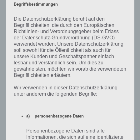
Ihr habt nun die Farm ID eures Freundes oder einer Person? Dann
Begriffsbestimmungen
müsst ihr diesen noch in Dorfleben Küste hinzufügen. Wie das geht,
erkläre ich euch hier.
Die Datenschutzerklärung beruht auf den
Begrifflichkeiten, die durch den Europäischen
Beim ersten mal müsst ihr euch zunächst mit Facebook verbinden.
Richtlinien- und Verordnungsgeber beim Erlass
Dafür bekommt ihr im übrigen 3 FG, also die Premium Währung von
der Datenschutz-Grundverordnung (DS-GVO)
Dorfleben Küste. Im nächsten Schritt, um Freunde hinzuzufügen,
verwendet wurden. Unsere Datenschutzerklärung
klickt ihr nun auf das Nachbar-Icon. Dieses findest du unten rechts
soll sowohl für die Öffentlichkeit als auch für
über dem Punkt “Menü” (Handschlag Icon).
unsere Kunden und Geschäftspartner einfach
lesbar und verständlich sein. Um dies zu
Nun siehst du oben links ein Icon mit einer Tür und einer Hand.
gewährleisten, möchten wir vorab die verwendeten
Darunter steht der Button “Zufügen”. Nun kannst du Nachbarn bei
Begrifflichkeiten erläutern.
Dorfleben Küste hinzufügen. Dazu steht dir die Farm ID, Facebook,
Email und SMS zur Verfügung.
Wir verwenden in dieser Datenschutzerklärung
unter anderem die folgenden Begriffe:
Die einfachste Möglichkeit ist nun einfach die Farm ID, die du unten
bei unseren Kommentaren findest, einfach einzutragen. Im übrigen
findest du hier auch nochmal deine eigene Farm ID und kannst diese
a) personenbezogene Daten
auch gleich kopieren.
So schnell kannst du also Dorfleben Küste Nachbarn hinzufügen.
Personenbezogene Daten sind alle
Informationen, die sich auf eine identifizierte