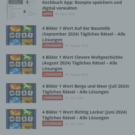
vorherzusagen.
Kochbuch App: Rezepte speichern und
digital verwalten
APPS
03. April 2025
f) Pseudonymisierung
4 Bilder 1 Wort Auf der Baustelle
(September 2024) Tägliches Rätsel – Alle
Pseudonymisierung ist die Verarbeitung
Lösungen
personenbezogener Daten in einer Weise,
LÖSUNGEN
31. August 2024
auf welche die personenbezogenen Daten
ohne Hinzuziehung zusätzlicher
4 Bilder 1 Wort Clevere Weltgeschichte
Informationen nicht mehr einer spezifischen
(August 2024) Tägliches Rätsel – Alle
betroffenen Person zugeordnet werden
Lösungen
können, sofern diese zusätzlichen
LÖSUNGEN
01. August 2024
Informationen gesondert aufbewahrt werden
und technischen und organisatorischen
4 Bilder 1 Wort Berge und Meer (Juli 2024)
Maßnahmen unterliegen, die gewährleisten,
Tägliches Rätsel – Alle Lösungen
dass die personenbezogenen Daten nicht
LÖSUNGEN
01. Juli 2024
einer identifizierten oder identifizierbaren
natürlichen Person zugewiesen werden.
4 Bilder 1 Wort Richtig Lecker (Juni 2024)
Tägliches Rätsel – Alle Lösungen
LÖSUNGEN
01. Juni 2024
g) Verantwortlicher oder für die Verarbeitung
Verantwortlicher