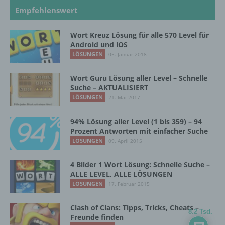
Empfehlenswert
Verantwortlicher oder für die Verarbeitung
Verantwortlicher ist die natürliche oder
Wort Kreuz Lösung für alle 570 Level für
juristische Person, Behörde, Einrichtung
Android und iOS
oder andere Stelle, die allein oder
LÖSUNGEN
05. Januar 2018
gemeinsam mit anderen über die Zwecke
und Mittel der Verarbeitung von
Wort Guru Lösung aller Level – Schnelle
personenbezogenen Daten entscheidet.
Suche – AKTUALISIERT
Sind die Zwecke und Mittel dieser
LÖSUNGEN
21. Mai 2017
Verarbeitung durch das Unionsrecht oder
das Recht der Mitgliedstaaten vorgegeben,
94% Lösung aller Level (1 bis 359) – 94
so kann der Verantwortliche
Prozent Antworten mit einfacher Suche
beziehungsweise können die bestimmten
LÖSUNGEN
09. April 2015
Kriterien seiner Benennung nach dem
Unionsrecht oder dem Recht der
Mitgliedstaaten vorgesehen werden.
4 Bilder 1 Wort Lösung: Schnelle Suche –
ALLE LEVEL, ALLE LÖSUNGEN
LÖSUNGEN
17. Februar 2015
h) Auftragsverarbeiter
Clash of Clans: Tipps, Tricks, Cheats –
8.2 Tsd.
Freunde finden
Auftragsverarbeiter ist eine natürliche oder