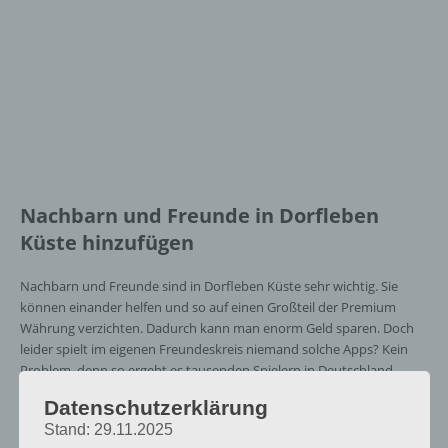
Nachbarn und Freunde in Dorfleben
Küste hinzufügen
Nachbarn und Freunde sind in Dorfleben Küste sehr wichtig. Sie
können einander helfen und so auf einen Großteil der Premium
Währung verzichten. Dadurch kann man enorm Geld sparen. Doch
leider spielt im eigenen Freundeskreis niemand solche Apps? Kein
Problem, denn so ergeht es tausenden Spielern in Deutschland.
Datenschutzerklärung
Entsprechend wollen wir euch auch bei Dorfleben Küste helfen,
Stand: 29.11.2025
damit ihr neue Nachbarn und Freunde problemlos findet und