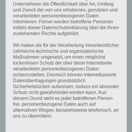
Unternehmen die Öffentlichkeit über Art, Umfang
Damit ihr Nachbarn in Dorfleben Küste finden könnt, benötigt ihr
und Zweck der von uns erhobenen, genutzten und
erstmal eure Farm ID, die ihr anderen Personen mitteilen müsst.
verarbeiteten personenbezogenen Daten
Diese fügen diese dann hinzu. Gleiches macht ihr mit der Farm ID
informieren. Ferner werden betroffene Personen
eurer Freunde bzw. anderer Personen in Dorfleben Küste aber dazu
mittels dieser Datenschutzerklärung über die ihnen
später mehr.
zustehenden Rechte aufgeklärt.
Um eure eigene Farm ID in Dorfleben Küste zu finden, klickt ihr
Wir haben als für die Verarbeitung Verantwortlicher
zunächst auf das Einstellungsmenü in Dorfleben Küste. Dieses
zahlreiche technische und organisatorische
findest du in der Dorfleben Küste App unten rechts zwei Icons über
Maßnahmen umgesetzt, um einen möglichst
dem Button “Menü”. Dort findest du unten “Deine Farm ID”. Meine
lückenlosen Schutz der über diese Internetseite
lautet bspw. “FAQDAPV”. Notiert euch eure eigene auf einem Zettel
verarbeiteten personenbezogenen Daten
oder merkt euch diese.
sicherzustellen. Dennoch können Internetbasierte
Datenübertragungen grundsätzlich
Diese Farm ID tragt ihr dann einfach hier bei unserem Artikel in die
Sicherheitslücken aufweisen, sodass ein absoluter
Kommentarbox ein und könnt euch bereits in Kürze über zahlreiche
Schutz nicht gewährleistet werden kann. Aus
neue Dorfleben Küste Nachbarn und Freunde freuen.
diesem Grund steht es jeder betroffenen Person
frei, personenbezogene Daten auch auf
alternativen Wegen, beispielsweise telefonisch, an
uns zu übermitteln.
Dorfleben Küste: So fügt man Freunde hinzu