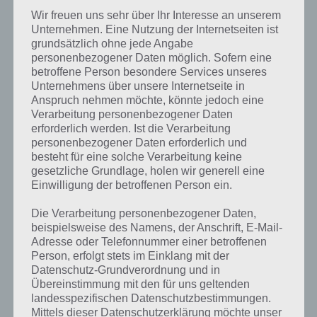
hinzufügen könnt. In der App von Dorfleben Küste ist dies nur mit
Wir freuen uns sehr über Ihr Interesse an unserem
Facebook möglich. Wie genau ihr Dorfleben Küste Nachbarn
Unternehmen. Eine Nutzung der Internetseiten ist
hinzufügt, dazu nun mehr.
grundsätzlich ohne jede Angabe
personenbezogener Daten möglich. Sofern eine
betroffene Person besondere Services unseres
Geschenke in Dorfleben Küste
Unternehmens über unsere Internetseite in
Anspruch nehmen möchte, könnte jedoch eine
Ein Hauptgrund Freunde und Nachbar nin Dorfleben Küste
Verarbeitung personenbezogener Daten
hinzuzufügen ist die Möglichkeit sich gegenseitig Geschenke zu
erforderlich werden. Ist die Verarbeitung
schicken. Dort finden sich als Belohnung nicht nur Münzen, sondern
personenbezogener Daten erforderlich und
auch andere wertvolle Inhalte. Da Geschenke weder für den Sender
besteht für eine solche Verarbeitung keine
noch für den Empfänger etwas kosten, kann man nicht genug
gesetzliche Grundlage, holen wir generell eine
Nachbarn in der Spiele App haben.
Einwilligung der betroffenen Person ein.
Desweiteren braucht man Dorfleben Küste Nachbarn, um sich
Die Verarbeitung personenbezogener Daten,
gegenseitig Gegenstände zuschicken, wie bspw. Schrauben, womit
beispielsweise des Namens, der Anschrift, E-Mail-
dann wiederum Gebäude gebaut werden können. Aber das wisst ihr
Adresse oder Telefonnummer einer betroffenen
ja selber, wenn ihr nach Dorfleben Küste Nachbarn sucht.
Person, erfolgt stets im Einklang mit der
Datenschutz-Grundverordnung und in
Übereinstimmung mit den für uns geltenden
Eure eigene Farm ID finden
landesspezifischen Datenschutzbestimmungen.
Mittels dieser Datenschutzerklärung möchte unser