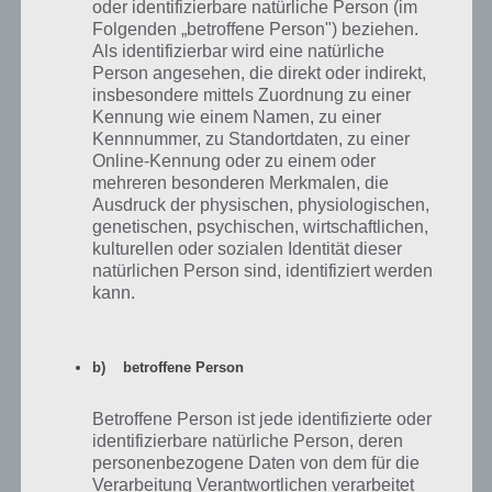
oder identifizierbare natürliche Person (im
zulange dich hinter diesem Schild versteckst, da die mächtigen
Folgenden „betroffene Person") beziehen.
Waffen im späteren Spielverlauf auch gerne mit ein paar Schüssen
Als identifizierbar wird eine natürliche
diese Schild zerstören können.
Person angesehen, die direkt oder indirekt,
insbesondere mittels Zuordnung zu einer
Kennung wie einem Namen, zu einer
Kennnummer, zu Standortdaten, zu einer
Online-Kennung oder zu einem oder
mehreren besonderen Merkmalen, die
Ausdruck der physischen, physiologischen,
genetischen, psychischen, wirtschaftlichen,
kulturellen oder sozialen Identität dieser
natürlichen Person sind, identifiziert werden
kann.
b) betroffene Person
Call of Mini Infinity Screenshot Basis
Betroffene Person ist jede identifizierte oder
identifizierbare natürliche Person, deren
Sinnvoll Upgraden in Call of Mini Infinity
personenbezogene Daten von dem für die
Verarbeitung Verantwortlichen verarbeitet