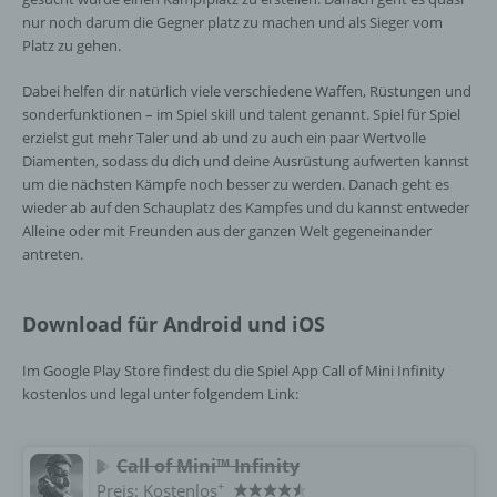
vorherzusagen.
nur noch darum die Gegner platz zu machen und als Sieger vom
Platz zu gehen.
f) Pseudonymisierung
Dabei helfen dir natürlich viele verschiedene Waffen, Rüstungen und
sonderfunktionen – im Spiel skill und talent genannt. Spiel für Spiel
Pseudonymisierung ist die Verarbeitung
erzielst gut mehr Taler und ab und zu auch ein paar Wertvolle
personenbezogener Daten in einer Weise,
Diamenten, sodass du dich und deine Ausrüstung aufwerten kannst
auf welche die personenbezogenen Daten
um die nächsten Kämpfe noch besser zu werden. Danach geht es
ohne Hinzuziehung zusätzlicher
wieder ab auf den Schauplatz des Kampfes und du kannst entweder
Informationen nicht mehr einer spezifischen
Alleine oder mit Freunden aus der ganzen Welt gegeneinander
betroffenen Person zugeordnet werden
antreten.
können, sofern diese zusätzlichen
Informationen gesondert aufbewahrt werden
und technischen und organisatorischen
Download für Android und iOS
Maßnahmen unterliegen, die gewährleisten,
dass die personenbezogenen Daten nicht
Im Google Play Store findest du die Spiel App Call of Mini Infinity
einer identifizierten oder identifizierbaren
kostenlos und legal unter folgendem Link:
natürlichen Person zugewiesen werden.
Call of Mini™ Infinity
g) Verantwortlicher oder für die Verarbeitung
+
Preis:
Kostenlos
Verantwortlicher