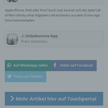
Verantwortlicher oder für die Verarbeitung
Apple iPhone, iPad oder iPod Touch User können sich das Spiel Call
Verantwortlicher ist die natürliche oder
of Mini Infinity unter folgedem Link kostenlos aus dem iTunes App
juristische Person, Behörde, Einrichtung
Store herunterladen:
oder andere Stelle, die allein oder
gemeinsam mit anderen über die Zwecke
und Mittel der Verarbeitung von
Unbekannte App
personenbezogenen Daten entscheidet.
Preis:
Kostenlos
Sind die Zwecke und Mittel dieser
Verarbeitung durch das Unionsrecht oder
das Recht der Mitgliedstaaten vorgegeben,
so kann der Verantwortliche
beziehungsweise können die bestimmten
Auf WhatsApp teilen
Teilen auf Facebook
Kriterien seiner Benennung nach dem
Unionsrecht oder dem Recht der
Tweet auf Twitter
Mitgliedstaaten vorgesehen werden.
h) Auftragsverarbeiter
Mehr Artikel hier auf Touchportal
Auftragsverarbeiter ist eine natürliche oder