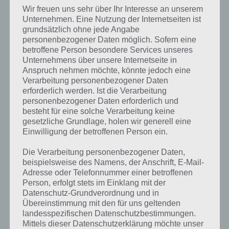
wertvollen Kristalle aus Call of Mini Infinity. Es gibt natürlich mehrere
Wir freuen uns sehr über Ihr Interesse an unserem
Wege an diese verschiedenen Ressourcen zu kommen. Bis auf die
Unternehmen. Eine Nutzung der Internetseiten ist
Erfahrung kannst du dir natürlich Gold und Kristalle auch durch In
grundsätzlich ohne jede Angabe
App Käufe für echtes Geld kaufen.
personenbezogener Daten möglich. Sofern eine
betroffene Person besondere Services unseres
Unternehmens über unsere Internetseite in
Anspruch nehmen möchte, könnte jedoch eine
Verarbeitung personenbezogener Daten
erforderlich werden. Ist die Verarbeitung
personenbezogener Daten erforderlich und
besteht für eine solche Verarbeitung keine
gesetzliche Grundlage, holen wir generell eine
Einwilligung der betroffenen Person ein.
Die Verarbeitung personenbezogener Daten,
beispielsweise des Namens, der Anschrift, E-Mail-
Adresse oder Telefonnummer einer betroffenen
Person, erfolgt stets im Einklang mit der
Call of Mini Infinity Screenshot Battle
Datenschutz-Grundverordnung und in
Übereinstimmung mit den für uns geltenden
Möchtest du dies jedoch nicht tun, bleibt dir nur eins übrig – ziehe
landesspezifischen Datenschutzbestimmungen.
Mittels dieser Datenschutzerklärung möchte unser
mit deiner Mini Figur in die Schlacht und sei Erfolgreicher als deine