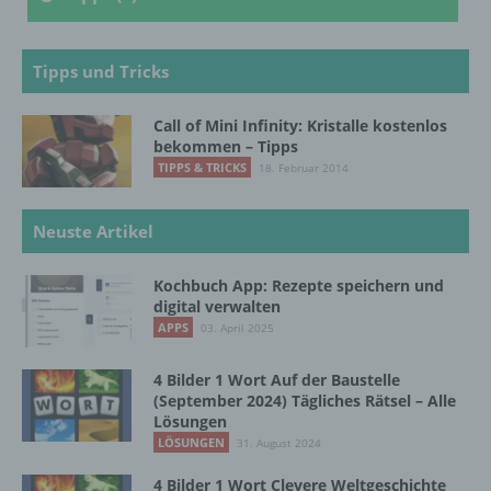
sie mit der Verarbeitung der sie betreffenden
personenbezogenen Daten einverstanden
ist.
Tipps und Tricks
Call of Mini Infinity: Kristalle kostenlos
Name und Anschrift des für die Verarbeitung
bekommen – Tipps
Verantwortlichen
TIPPS & TRICKS
18. Februar 2014
Verantwortlicher im Sinne der Datenschutz-
Grundverordnung, sonstiger in den Mitgliedstaaten
Neuste Artikel
der Europäischen Union geltenden
Datenschutzgesetze und anderer Bestimmungen
Kochbuch App: Rezepte speichern und
mit datenschutzrechtlichem Charakter ist die:
digital verwalten
APPS
03. April 2025
InnoMobile GmbH
4 Bilder 1 Wort Auf der Baustelle
Schlehenweg 20
(September 2024) Tägliches Rätsel – Alle
Lösungen
18069 Lambrechtshagen
LÖSUNGEN
31. August 2024
DE
4 Bilder 1 Wort Clevere Weltgeschichte