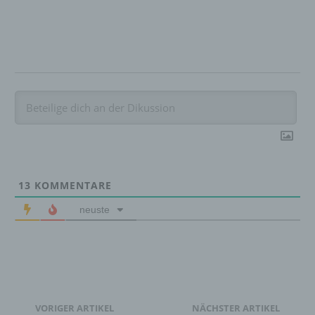
juristische Person, Behörde, Einrichtung
oder andere Stelle, die personenbezogene
Daten im Auftrag des Verantwortlichen
verarbeitet.
i) Empfänger
Empfänger ist eine natürliche oder juristische
Person, Behörde, Einrichtung oder andere
Stelle, der personenbezogene Daten
offengelegt werden, unabhängig davon, ob
es sich bei ihr um einen Dritten handelt oder
13
KOMMENTARE
nicht. Behörden, die im Rahmen eines
neuste
bestimmten Untersuchungsauftrags nach
dem Unionsrecht oder dem Recht der
Mitgliedstaaten möglicherweise
personenbezogene Daten erhalten, gelten
jedoch nicht als Empfänger.
VORIGER ARTIKEL
NÄCHSTER ARTIKEL