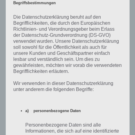
Begriffsbestimmungen
Geld deutlich angestiegen sein und du befindest dich ab Level 5 in
der Lage dir sogenannte Skills freizuschalten. Zunächst kannst du dir
Die Datenschutzerklärung beruht auf den
nur die Granate kaufen, welche genau 5000 Goldmünzen kostet.
Begrifflichkeiten, die durch den Europäischen
Spätere Skills werden erst mit den Leveln 8 und 11 freigeschaltet
Richtlinien- und Verordnungsgeber beim Erlass
oder sind generell nur durch Kristalle zu erhalten. Setze diese Skills
der Datenschutz-Grundverordnung (DS-GVO)
sinnvoll ein. Also möchtest du zum Beispiel die Mission “King of the
verwendet wurden. Unsere Datenschutzerklärung
Hill” spielen, dann solltest du vielleicht lieber den Turret /
soll sowohl für die Öffentlichkeit als auch für
Geschützturm einsetzen als den Blue Shield / Blaues Schild wie im
unsere Kunden und Geschäftspartner einfach
nächsten Tipp beschrieben.
lesbar und verständlich sein. Um dies zu
gewährleisten, möchten wir vorab die verwendeten
Begrifflichkeiten erläutern.
Blaues Schild freischalten und kaufen in Call
of Mini Infinity
Wir verwenden in dieser Datenschutzerklärung
unter anderem die folgenden Begriffe:
Sobald du mit deiner Figur das 11 Level freigeschaltet hast, solltest
du auf das blaue Schild (EM Force Shield) sparen. Denn wie dir
vielleicht schon von anderen Kämpfern aufgefallen ist, kannst du
a) personenbezogene Daten
nicht durch dieses Schild schießen und es dient somit natürlich als
Schutzschild vor feindlichen Schüssen. Diese blaue
Personenbezogene Daten sind alle
elektromagnetische Schild bringt 500 HP mit, was somit auch die
Informationen, die sich auf eine identifizierte
Lebensdauer im Spiel bestimmt. Achte also darauf, dass du nicht