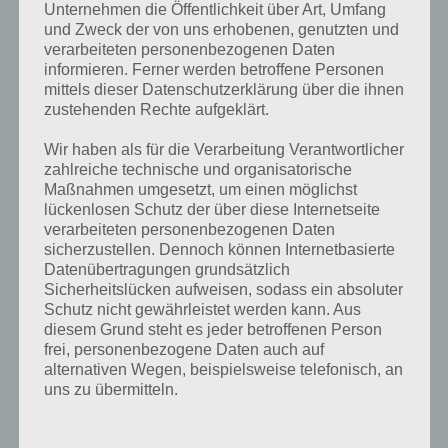
Unternehmen die Öffentlichkeit über Art, Umfang
Gegner.
und Zweck der von uns erhobenen, genutzten und
verarbeiteten personenbezogenen Daten
Erfahrung
erhälst du in Call of Mini Infinity vorallem nach jedem
informieren. Ferner werden betroffene Personen
Kampf – dabei spielt es auch keine Rolle, ob du gut oder schlecht
mittels dieser Datenschutzerklärung über die ihnen
warst im Kampf. Du bekommst auf jeden Fall einen gewissen Teil an
zustehenden Rechte aufgeklärt.
Erfahrungen, je besser du allerdings in der Schlacht abschneidest,
desto höher fällt am Ende deine Belohnung aus.
Wir haben als für die Verarbeitung Verantwortlicher
zahlreiche technische und organisatorische
Maßnahmen umgesetzt, um einen möglichst
Das wichtige
Gold
bekommst du ebenfalls nach einem Kampf
lückenlosen Schutz der über diese Internetseite
ausgezahl und richtet sich dabei auch wieder nach deinen Erfolgen
verarbeiteten personenbezogenen Daten
im jeweiligen Kampf. Aber im Gegensatz zur Erfahrung kannst du
sicherzustellen. Dennoch können Internetbasierte
auch
während des Kampfes Gold
sammeln. Denn sobald ein
Datenübertragungen grundsätzlich
Gegner ausgeschaltet wurde, kann es vorkommen dass dieser einen
Sicherheitslücken aufweisen, sodass ein absoluter
Goldtaler auf dem Spielfeld hinterlässt. Bist du der Erste, der sich
Schutz nicht gewährleistet werden kann. Aus
diesen Taler aufsammelt, dann enthält dieser meistens so um die
diesem Grund steht es jeder betroffenen Person
100 Goldmünzen, welche dann natürlich auch nur dir gehören.
frei, personenbezogene Daten auch auf
alternativen Wegen, beispielsweise telefonisch, an
uns zu übermitteln.
Skills freischalten und richtig einsetzen
Nachdem du deine ersten paar Kämpfe bestritten hast sollte dein