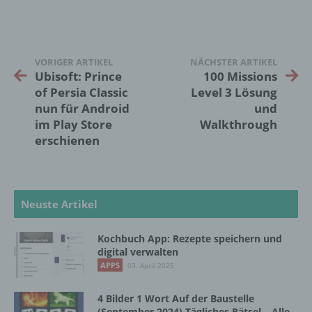
Markierung gespeicherter
personenbezogener Daten mit dem Ziel, ihre
künftige Verarbeitung einzuschränken.
VORIGER ARTIKEL
NÄCHSTER ARTIKEL
Ubisoft: Prince
100 Missions
e) Profiling
of Persia Classic
Level 3 Lösung
nun für Android
und
Profiling ist jede Art der automatisierten
im Play Store
Walkthrough
Verarbeitung personenbezogener Daten, die
erschienen
darin besteht, dass diese
personenbezogenen Daten verwendet
werden, um bestimmte persönliche Aspekte,
die sich auf eine natürliche Person beziehen,
Neuste Artikel
zu bewerten, insbesondere, um Aspekte
bezüglich Arbeitsleistung, wirtschaftlicher
Lage, Gesundheit, persönlicher Vorlieben,
Kochbuch App: Rezepte speichern und
Interessen, Zuverlässigkeit, Verhalten,
digital verwalten
Aufenthaltsort oder Ortswechsel dieser
APPS
03. April 2025
natürlichen Person zu analysieren oder
vorherzusagen.
4 Bilder 1 Wort Auf der Baustelle
(September 2024) Tägliches Rätsel – Alle