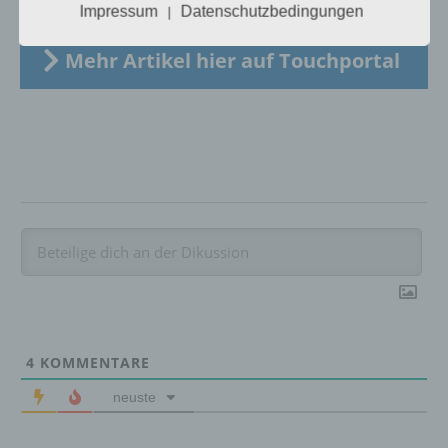
Impressum
Datenschutzbedingungen
|
c) Verarbeitung
Mehr Artikel hier auf Touchportal
Verarbeitung ist jeder mit oder ohne Hilfe
automatisierter Verfahren ausgeführte
Vorgang oder jede solche Vorgangsreihe im
Zusammenhang mit personenbezogenen
Daten wie das Erheben, das Erfassen, die
Organisation, das Ordnen, die Speicherung,
die Anpassung oder Veränderung, das
Auslesen, das Abfragen, die Verwendung,
die Offenlegung durch Übermittlung,
Verbreitung oder eine andere Form der
Bereitstellung, den Abgleich oder die
Verknüpfung, die Einschränkung, das
Löschen oder die Vernichtung.
4
KOMMENTARE
neuste
d) Einschränkung der Verarbeitung
Einschränkung der Verarbeitung ist die