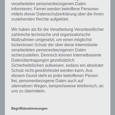
Sekunden gesagt. Wenn innerhalb dieser Zeit keine Steuerung
verarbeiteten personenbezogenen Daten
erfolgt, sollte der Bildschirm ausgehen.
informieren. Ferner werden betroffene Personen
mittels dieser Datenschutzerklärung über die ihnen
zustehenden Rechte aufgeklärt.
Desweiteren empfiehlt es sich, die niedrigste Stufe bei der
Bildschirmhelligkeit zu wählen. Damit lässt sich erneut Strom sparen.
Wir haben als für die Verarbeitung Verantwortlicher
Allerdings geht das nur, wenn die Sonneneinstrahlung gering ist,
zahlreiche technische und organisatorische
denn ansonsten würde man ja nichts erkennen.
Maßnahmen umgesetzt, um einen möglichst
lückenlosen Schutz der über diese Internetseite
verarbeiteten personenbezogenen Daten
Akkuverbrauch senken #2: WLAN, GPS
sicherzustellen. Dennoch können Internetbasierte
Datenübertragungen grundsätzlich
und mobile Netze
Sicherheitslücken aufweisen, sodass ein absoluter
Schutz nicht gewährleistet werden kann. Aus
Ein weiterer Stromfresser sind di diversen Dienste, also WLAN, GPS
diesem Grund steht es jeder betroffenen Person
und mobiles Internet. Wenn man ein Android Tablet oder
frei, personenbezogene Daten auch auf
Smartphone besitzt und gerade im Auto, Zug oder Bus unterwegs
alternativen Wegen, beispielsweise telefonisch, an
ist, dann sollte man vor der Fahrt sein WLAN deaktivieren. Denn
uns zu übermitteln.
auch wenn man sich nicht im WLAN eingeloggt hat, so sucht der
Empfänger stetig nach einem Signal. Das kann sehr viel Strom
fressen. Also am besten WLAN dann deaktivieren.
Begriffsbestimmungen