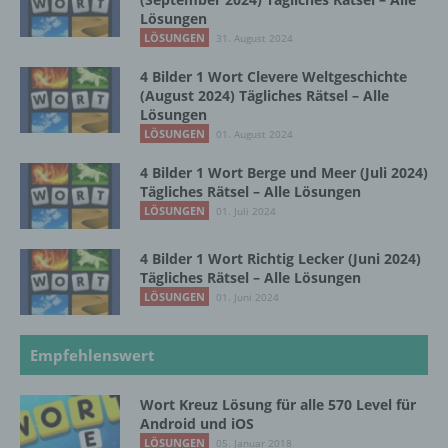
Lösungen
f) Pseudonymisierung
LÖSUNGEN
31. August 2024
4 Bilder 1 Wort Clevere Weltgeschichte
Pseudonymisierung ist die Verarbeitung
(August 2024) Tägliches Rätsel – Alle
personenbezogener Daten in einer Weise,
Lösungen
auf welche die personenbezogenen Daten
LÖSUNGEN
01. August 2024
ohne Hinzuziehung zusätzlicher
Informationen nicht mehr einer spezifischen
4 Bilder 1 Wort Berge und Meer (Juli 2024)
betroffenen Person zugeordnet werden
Tägliches Rätsel – Alle Lösungen
können, sofern diese zusätzlichen
LÖSUNGEN
01. Juli 2024
Informationen gesondert aufbewahrt werden
und technischen und organisatorischen
4 Bilder 1 Wort Richtig Lecker (Juni 2024)
Maßnahmen unterliegen, die gewährleisten,
Tägliches Rätsel – Alle Lösungen
dass die personenbezogenen Daten nicht
LÖSUNGEN
01. Juni 2024
einer identifizierten oder identifizierbaren
natürlichen Person zugewiesen werden.
Empfehlenswert
g) Verantwortlicher oder für die Verarbeitung
Wort Kreuz Lösung für alle 570 Level für
Verantwortlicher
Android und iOS
LÖSUNGEN
05. Januar 2018