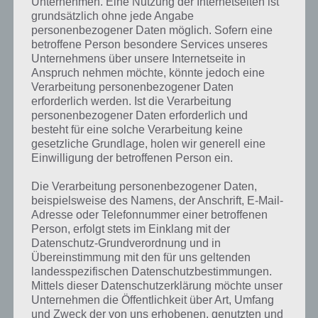
Unternehmen. Eine Nutzung der Internetseiten ist
Welche App “verbrät” den Strom bzw. welche Hardware? Ab Android
grundsätzlich ohne jede Angabe
4 wird einem dies sehr übersichtlich angezeigt. In Android 2 konnten
personenbezogener Daten möglich. Sofern eine
wir diese Funktion noch nicht ausfindig machen. Wer also weiß, ob
betroffene Person besondere Services unseres
man irgendwo einsehen kann, wer die Batterie rannimmt, melde sich
Unternehmens über unsere Internetseite in
bitte in den Kommentaren.
Anspruch nehmen möchte, könnte jedoch eine
Verarbeitung personenbezogener Daten
Bei Android 4 geht man dazu einfach in die Einstellungen und dann
erforderlich werden. Ist die Verarbeitung
auf “Akku”. Dort wird einem nun angezeigt, wer zu welchem Anteil
personenbezogener Daten erforderlich und
am Akkuverbrauch zuständig ist. In meinem Falle wird zu 66 Prozent
besteht für eine solche Verarbeitung keine
der Bildschirm angegeben, WLAN 20 Prozent, Ruhezustand 5
gesetzliche Grundlage, holen wir generell eine
Prozent, Android OS 4 Prozent und danach folgen erst meine Apps,
Einwilligung der betroffenen Person ein.
die ich anhabe.
Die Verarbeitung personenbezogener Daten,
beispielsweise des Namens, der Anschrift, E-Mail-
Akkuverbrauch senken #1: Die
Adresse oder Telefonnummer einer betroffenen
Person, erfolgt stets im Einklang mit der
Displayhelligkeit senken
Datenschutz-Grundverordnung und in
Übereinstimmung mit den für uns geltenden
Wie gesehen ist das Display für den größten Teil des Akkuverbrauch
landesspezifischen Datenschutzbestimmungen.
zuständig. Hier kann also sehr viel Batterie gespart werden. Als Tipp
Mittels dieser Datenschutzerklärung möchte unser
sei gesagt, den Bildschirm automatisch auszumachen, wenn man
Unternehmen die Öffentlichkeit über Art, Umfang
dieses für mehrere Sekunden nicht bedient. Als Empfehlung sei 30
und Zweck der von uns erhobenen, genutzten und