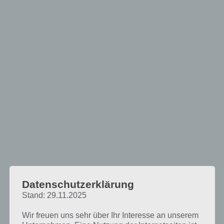
Datenschutzerklärung
Welche App saugt am meisten Strom? So
Stand: 29.11.2025
sieht man wer verbraucht
Wir freuen uns sehr über Ihr Interesse an unserem