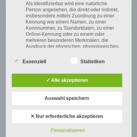
Als identifizierbar wird eine natürliche
Person angesehen, die direkt oder indirekt,
ES Task Manager(Task Killer)
insbesondere mittels Zuordnung zu einer
Preis:
Kostenlos
Kennung wie einem Namen, zu einer
Kennnummer, zu Standortdaten, zu einer
Online-Kennung oder zu einem oder
mehreren besonderen Merkmalen, die
Akkuverbrauch senken #4: Weitere Tipps
Ausdruck der physischen, physiologischen,
und Tricks
genetischen, psychischen, wirtschaftlichen,
kulturellen oder sozialen Identität dieser
Essenziell
Statistiken
natürlichen Person sind, identifiziert werden
Falls du weitere Tipps und Tricks hast, um den Akkuverbrauch bzw.
kann.
den Stromverbrauch von Android Geräten zu senken, dann melde
dich einfach in den Kommentaren. Wir werden den Artikel stetig
✓ Alle akzeptieren
erweitern.
b) betroffene Person
Auswahl speichern
Betroffene Person ist jede identifizierte oder
identifizierbare natürliche Person, deren
Auf WhatsApp teilen
Teilen auf Facebook
✕ Nur erforderliche akzeptieren
personenbezogene Daten von dem für die
Verarbeitung Verantwortlichen verarbeitet
Tweet auf Twitter
werden.
Personalisieren