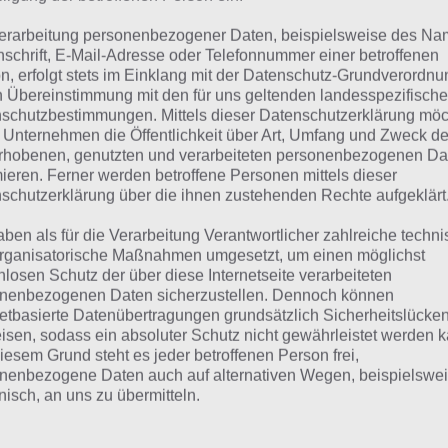
Classic für Android. Das Spiel kann nun
Android Smartphones und Tablets instal
erarbeitung personenbezogener Daten, beispielsweise des Na
nschrift, E-Mail-Adresse oder Telefonnummer einer betroffenen
rince of Persia
n, erfolgt stets im Einklang mit der Datenschutz-Grundverordnu
Bei Prince of Persia Classic handelt es
n Übereinstimmung mit den für uns geltenden landesspezifisch
ssikers von Prince of Persia. Das heißt es ist ein 2D-Side-Sc
schutzbestimmungen. Mittels dieser Datenschutzerklärung mö
Abenteuer dem ursprünglichen Prince of Persia, allerding
 Unternehmen die Öffentlichkeit über Art, Umfang und Zweck de
rhobenen, genutzten und verarbeiteten personenbezogenen Da
fik.
mieren. Ferner werden betroffene Personen mittels dieser
schutzerklärung über die ihnen zustehenden Rechte aufgeklärt
 also bereits den Teil von Prince of Persia kennt, wird si
aben als für die Verarbeitung Verantwortlicher zahlreiche techn
 iOS sofort reinfinden. So stecken die Level voller Fallen
rganisatorische Maßnahmen umgesetzt, um einen möglichst
nlosen Schutz der über diese Internetseite verarbeiteten
che nur imSchwertkampf oder mit Tricks bezwungen wer
nenbezogenen Daten sicherzustellen. Dennoch können
netbasierte Datenübertragungen grundsätzlich Sicherheitslücke
gesamt gibt es drei Spielmodi: Normal, Zeitspiel und Über
isen, sodass ein absoluter Schutz nicht gewährleistet werden k
roid Gerät besitzt, kann Prince of Persia Classic auch endli
iesem Grund steht es jeder betroffenen Person frei,
nenbezogene Daten auch auf alternativen Wegen, beispielswe
tet das Spiel 2,39 Euro.
Normalerweise sollte es auch eine
onisch, an uns zu übermitteln.
h die wird derzeit nicht gefunden (siehe
Play Store
)
. Die k
 Prince of Persia Classic Version gibt es im Google Play Sto