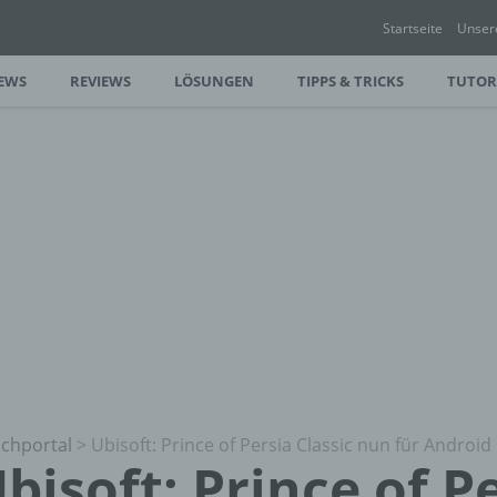
Startseite
Unser
EWS
REVIEWS
LÖSUNGEN
TIPPS & TRICKS
TUTOR
chportal
>
Ubisoft: Prince of Persia Classic nun für Android
bisoft: Prince of P