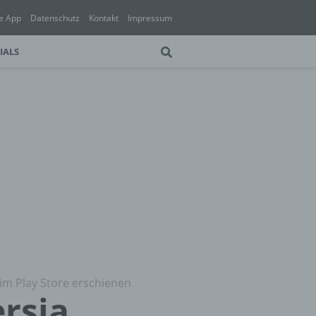
e App
Datenschutz
Kontakt
Impressum
IALS
 im Play Store erschienen
ersia