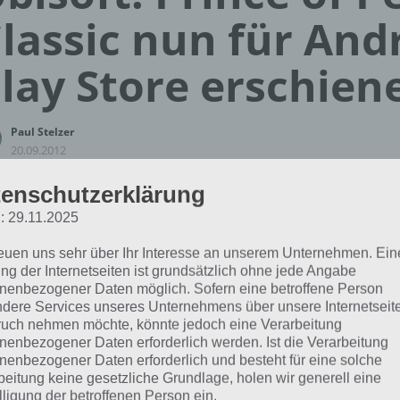
lassic nun für And
lay Store erschien
Paul Stelzer
20.09.2012
App Empfehlung: IQ Test App
enschutzerklärung
Mit zahlreichen Aufgaben zum Knobeln und Üben
: 29.11.2025
JETZT KOSTENLOS HERUNTERLADEN
reuen uns sehr über Ihr Interesse an unserem Unternehmen. Ein
ng der Internetseiten ist grundsätzlich ohne jede Angabe
nenbezogener Daten möglich. Sofern eine betroffene Person
Seit 1. März gibt es Prince of Persia Clas
dere Services unseres Unternehmens über unsere Internetseite
Store für iPhone und iPad. Nun ist Prince
uch nehmen möchte, könnte jedoch eine Verarbeitung
endlich für Android zum Download / Kauf 
nenbezogener Daten erforderlich werden. Ist die Verarbeitung
nenbezogener Daten erforderlich und besteht für eine solche
beitung keine gesetzliche Grundlage, holen wir generell eine
Am 13. September 2012 war der Releas
lligung der betroffenen Person ein.