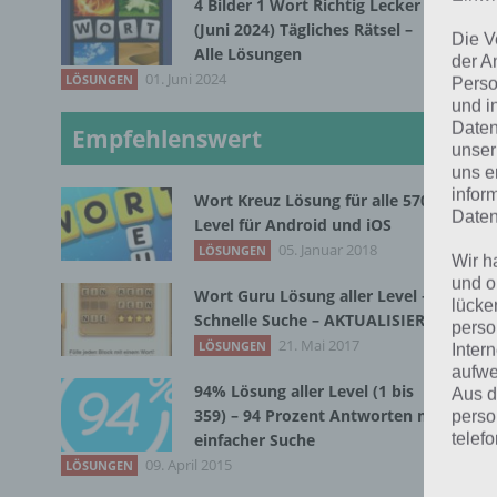
4 Bilder 1 Wort Richtig Lecker
(Juni 2024) Tägliches Rätsel –
Die V
Alle Lösungen
der A
P
01. Juni 2024
LÖSUNGEN
Perso
und i
Kla
Daten
Empfehlenswert
im 
unser
uns e
Gra
infor
Wort Kreuz Lösung für alle 570
Daten
Level für Android und iOS
Wer
05. Januar 2018
LÖSUNGEN
Wir h
und
und o
Wort Guru Lösung aller Level –
lücke
wel
Schnelle Suche – AKTUALISIERT
perso
21. Mai 2017
LÖSUNGEN
Inter
Ins
aufwe
And
94% Lösung aller Level (1 bis
Aus d
359) – 94 Prozent Antworten mit
perso
kos
telef
einfacher Suche
doc
09. April 2015
LÖSUNGEN
von