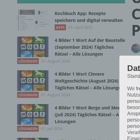
C
Kochbuch App: Rezepte
speichern und digital verwalten
P
03. April 2025
APPS
4 Bilder 1 Wort Auf der Baustelle
(September 2024) Tägliches
Rätsel – Alle Lösungen
31. August 2024
LÖSUNGEN
Dat
4 Bilder 1 Wort Clevere
Stand
Weltgeschichte (August 2024)
Tägliches Rätsel – Alle Lösungen
Wir f
01. August 2024
Nutzu
LÖSUNGEN
perso
beson
4 Bilder 1 Wort Berge und Meer
Anspr
(Juli 2024) Tägliches Rätsel – Alle
perso
Lösungen
perso
01. Juli 2024
LÖSUNGEN
Verar
Einwi