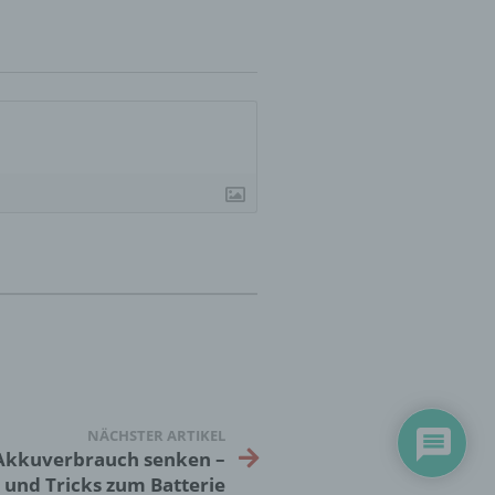
 zu
r
lichen
 die
hren
NÄCHSTER ARTIKEL
Akkuverbrauch senken –
en,
 und Tricks zum Batterie
die