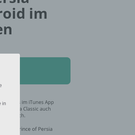
roid im
en
e
sic bereits im iTunes App
 in
 of Persia Classic auch
erhältlich.
e von Prince of Persia