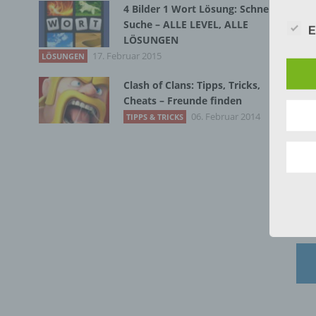
Es 
4 Bilder 1 Wort Lösung: Schnelle
Begr
Suche – ALLE LEVEL, ALLE
Per
E
LÖSUNGEN
Die D
17. Februar 2015
LÖSUNGEN
Europ
Daten
Clash of Clans: Tipps, Tricks,
Daten
Cheats – Freunde finden
Kunde
06. Februar 2014
dies 
TIPPS & TRICKS
Begrif
Wir v
folge